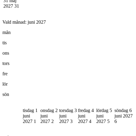
31 maj
2027
31
Vald månad:
juni 2027
mån
tis
ons
tors
fre
lör
sön
tisdag 1
onsdag 2
torsdag 3
fredag 4
lördag 5
söndag 6
juni
juni
juni
juni
juni
juni 2027
2027
1
2027
2
2027
3
2027
4
2027
5
6