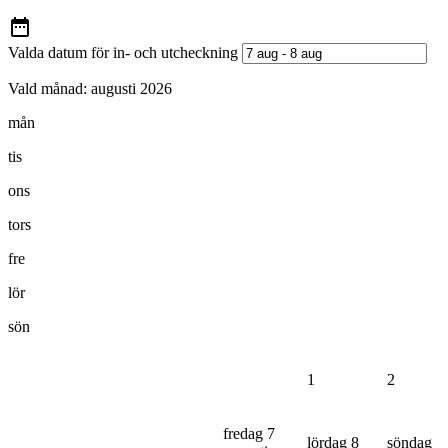
Valda datum för in- och utcheckning
Vald månad:
augusti 2026
mån
tis
ons
tors
fre
lör
sön
1
2
fredag 7
lördag 8
söndag