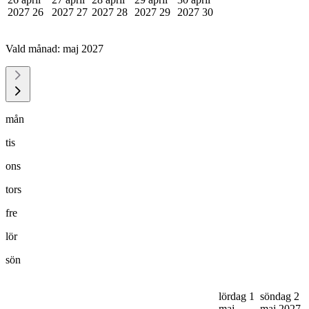
2027
26
2027
27
2027
28
2027
29
2027
30
Vald månad:
maj 2027
mån
tis
ons
tors
fre
lör
sön
lördag 1
söndag 2
maj
maj 2027