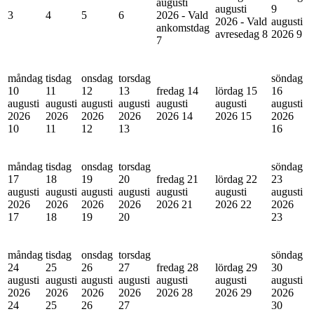
augusti
augusti
9
3
4
5
6
2026 - Vald
2026 - Vald
augusti
ankomstdag
avresedag
8
2026
9
7
måndag
tisdag
onsdag
torsdag
söndag
10
11
12
13
fredag 14
lördag 15
16
augusti
augusti
augusti
augusti
augusti
augusti
augusti
2026
2026
2026
2026
2026
14
2026
15
2026
10
11
12
13
16
måndag
tisdag
onsdag
torsdag
söndag
17
18
19
20
fredag 21
lördag 22
23
augusti
augusti
augusti
augusti
augusti
augusti
augusti
2026
2026
2026
2026
2026
21
2026
22
2026
17
18
19
20
23
måndag
tisdag
onsdag
torsdag
söndag
24
25
26
27
fredag 28
lördag 29
30
augusti
augusti
augusti
augusti
augusti
augusti
augusti
2026
2026
2026
2026
2026
28
2026
29
2026
24
25
26
27
30