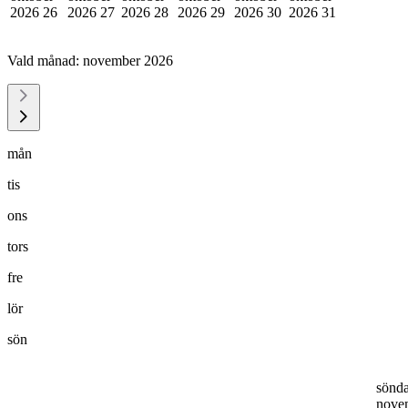
2026
26
2026
27
2026
28
2026
29
2026
30
2026
31
Vald månad:
november 2026
mån
tis
ons
tors
fre
lör
sön
sönd
nove