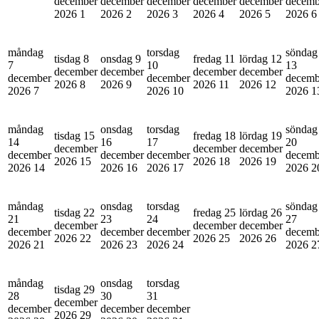
december
december
december
december
december
decemb
2026
1
2026
2
2026
3
2026
4
2026
5
2026
6
måndag
torsdag
söndag
tisdag 8
onsdag 9
fredag 11
lördag 12
7
10
13
december
december
december
december
december
december
decemb
2026
8
2026
9
2026
11
2026
12
2026
7
2026
10
2026
1
måndag
onsdag
torsdag
söndag
tisdag 15
fredag 18
lördag 19
14
16
17
20
december
december
december
december
december
december
decemb
2026
15
2026
18
2026
19
2026
14
2026
16
2026
17
2026
2
måndag
onsdag
torsdag
söndag
tisdag 22
fredag 25
lördag 26
21
23
24
27
december
december
december
december
december
december
decemb
2026
22
2026
25
2026
26
2026
21
2026
23
2026
24
2026
2
måndag
onsdag
torsdag
tisdag 29
28
30
31
december
december
december
december
2026
29