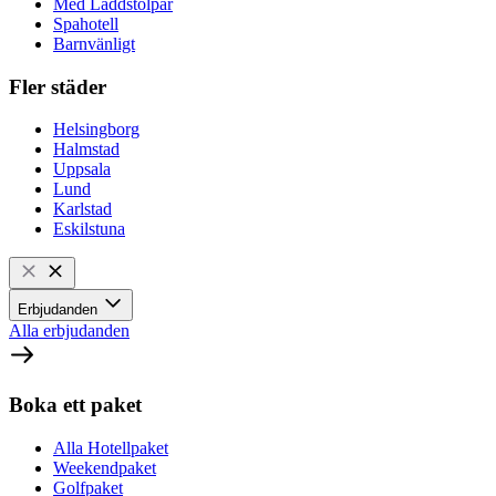
Med Laddstolpar
Spahotell
Barnvänligt
Fler städer
Helsingborg
Halmstad
Uppsala
Lund
Karlstad
Eskilstuna
Erbjudanden
Alla erbjudanden
Boka ett paket
Alla Hotellpaket
Weekendpaket
Golfpaket