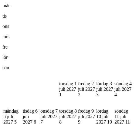
mån
tis
ons
tors
fre
lör
sön
torsdag 1
fredag 2
lördag 3
söndag 4
juli 2027
juli 2027
juli 2027
juli 2027
1
2
3
4
måndag
tisdag 6
onsdag 7
torsdag 8
fredag 9
lördag
söndag
5 juli
juli
juli 2027
juli 2027
juli 2027
10 juli
11 juli
2027
5
2027
6
7
8
9
2027
10
2027
11