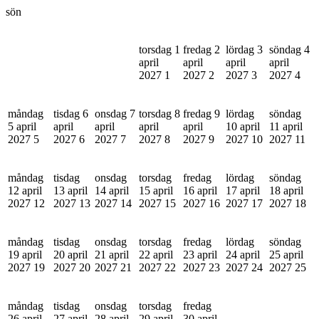
sön
torsdag 1
fredag 2
lördag 3
söndag 4
april
april
april
april
2027
1
2027
2
2027
3
2027
4
måndag
tisdag 6
onsdag 7
torsdag 8
fredag 9
lördag
söndag
5 april
april
april
april
april
10 april
11 april
2027
5
2027
6
2027
7
2027
8
2027
9
2027
10
2027
11
måndag
tisdag
onsdag
torsdag
fredag
lördag
söndag
12 april
13 april
14 april
15 april
16 april
17 april
18 april
2027
12
2027
13
2027
14
2027
15
2027
16
2027
17
2027
18
måndag
tisdag
onsdag
torsdag
fredag
lördag
söndag
19 april
20 april
21 april
22 april
23 april
24 april
25 april
2027
19
2027
20
2027
21
2027
22
2027
23
2027
24
2027
25
måndag
tisdag
onsdag
torsdag
fredag
26 april
27 april
28 april
29 april
30 april