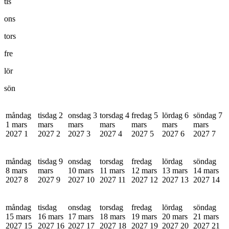
tis
ons
tors
fre
lör
sön
måndag
tisdag 2
onsdag 3
torsdag 4
fredag 5
lördag 6
söndag 7
1 mars
mars
mars
mars
mars
mars
mars
2027
1
2027
2
2027
3
2027
4
2027
5
2027
6
2027
7
måndag
tisdag 9
onsdag
torsdag
fredag
lördag
söndag
8 mars
mars
10 mars
11 mars
12 mars
13 mars
14 mars
2027
8
2027
9
2027
10
2027
11
2027
12
2027
13
2027
14
måndag
tisdag
onsdag
torsdag
fredag
lördag
söndag
15 mars
16 mars
17 mars
18 mars
19 mars
20 mars
21 mars
2027
15
2027
16
2027
17
2027
18
2027
19
2027
20
2027
21