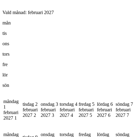
Vald månad:
februari 2027
mån
tis
ons
tors
fre
lör
sön
måndag
tisdag 2
onsdag 3
torsdag 4
fredag 5
lördag 6
söndag 7
1
februari
februari
februari
februari
februari
februari
februari
2027
2
2027
3
2027
4
2027
5
2027
6
2027
7
2027
1
måndag
onsdag
torsdag
fredag
lördag
söndag