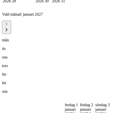
2026
28
2026
30
2026
31
Vald månad:
januari 2027
mån
tis
ons
tors
fre
lör
sön
fredag 1
lördag 2
söndag 3
januari
januari
januari