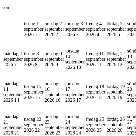
sön
tisdag 1
onsdag 2
torsdag 3
fredag 4
lördag 5
sönd
september
september
september
september
september
sept
2026
1
2026
2
2026
3
2026
4
2026
5
202
torsdag
sön
måndag 7
tisdag 8
onsdag 9
fredag 11
lördag 12
10
13
september
september
september
september
september
september
sept
2026
7
2026
8
2026
9
2026
11
2026
12
2026
10
202
måndag
onsdag
torsdag
sön
tisdag 15
fredag 18
lördag 19
14
16
17
20
september
september
september
september
september
september
sept
2026
15
2026
18
2026
19
2026
14
2026
16
2026
17
202
måndag
onsdag
torsdag
sön
tisdag 22
fredag 25
lördag 26
21
23
24
27
september
september
september
september
september
september
sept
2026
22
2026
25
2026
26
2026
21
2026
23
2026
24
202