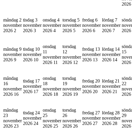
202
måndag 2
tisdag 3
onsdag 4
torsdag 5
fredag 6
lördag 7
sönd
november
november
november
november
november
november
nove
2026
2
2026
3
2026
4
2026
5
2026
6
2026
7
202
onsdag
torsdag
sönd
måndag 9
tisdag 10
fredag 13
lördag 14
11
12
15
november
november
november
november
november
november
nove
2026
9
2026
10
2026
13
2026
14
2026
11
2026
12
202
måndag
onsdag
torsdag
sönd
tisdag 17
fredag 20
lördag 21
16
18
19
22
november
november
november
november
november
november
nove
2026
17
2026
20
2026
21
2026
16
2026
18
2026
19
202
måndag
onsdag
torsdag
sönd
tisdag 24
fredag 27
lördag 28
23
25
26
29
november
november
november
november
november
november
nove
2026
24
2026
27
2026
28
2026
23
2026
25
2026
26
202