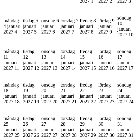
2027
1
2027
2
2027
3
söndag
måndag
tisdag 5
onsdag 6
torsdag 7
fredag 8
lördag 9
10
4 januari
januari
januari
januari
januari
januari
januari
2027
4
2027
5
2027
6
2027
7
2027
8
2027
9
2027
10
måndag
tisdag
onsdag
torsdag
fredag
lördag
söndag
11
12
13
14
15
16
17
januari
januari
januari
januari
januari
januari
januari
2027
11
2027
12
2027
13
2027
14
2027
15
2027
16
2027
17
måndag
tisdag
onsdag
torsdag
fredag
lördag
söndag
18
19
20
21
22
23
24
januari
januari
januari
januari
januari
januari
januari
2027
18
2027
19
2027
20
2027
21
2027
22
2027
23
2027
24
måndag
tisdag
onsdag
torsdag
fredag
lördag
söndag
25
26
27
28
29
30
31
januari
januari
januari
januari
januari
januari
januari
2027
25
2027
26
2027
27
2027
28
2027
29
2027
30
2027
31