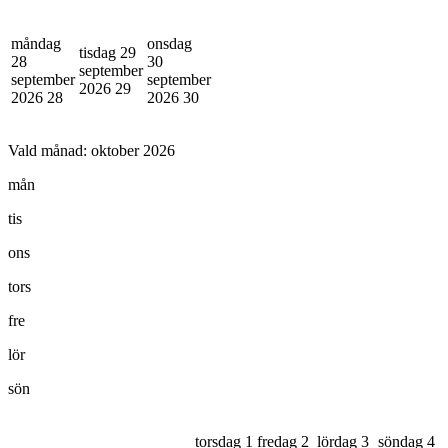
måndag
onsdag
tisdag 29
28
30
september
september
september
2026
29
2026
28
2026
30
Vald månad:
oktober 2026
mån
tis
ons
tors
fre
lör
sön
torsdag 1
fredag 2
lördag 3
söndag 4