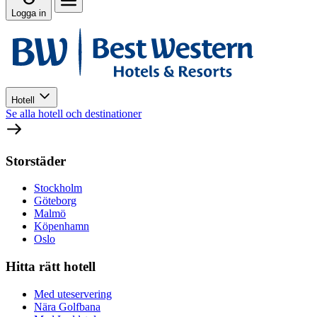
Logga in
Hotell
Se alla hotell och destinationer
Storstäder
Stockholm
Göteborg
Malmö
Köpenhamn
Oslo
Hitta rätt hotell
Med uteservering
Nära Golfbana