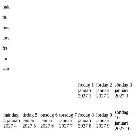
mån
tis
ons
tors
fre
lör
sön
fredag 1
lördag 2
söndag 3
januari
januari
januari
2027
1
2027
2
2027
3
söndag
måndag
tisdag 5
onsdag 6
torsdag 7
fredag 8
lördag 9
10
4 januari
januari
januari
januari
januari
januari
januari
2027
4
2027
5
2027
6
2027
7
2027
8
2027
9
2027
10