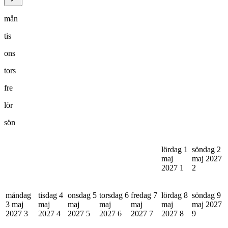
mån
tis
ons
tors
fre
lör
sön
lördag 1
söndag 2
maj
maj 2027
2027
1
2
måndag
tisdag 4
onsdag 5
torsdag 6
fredag 7
lördag 8
söndag 9
3 maj
maj
maj
maj
maj
maj
maj 2027
2027
3
2027
4
2027
5
2027
6
2027
7
2027
8
9