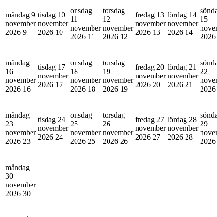
onsdag
torsdag
sönd
måndag 9
tisdag 10
fredag 13
lördag 14
11
12
15
november
november
november
november
november
november
nove
2026
9
2026
10
2026
13
2026
14
2026
11
2026
12
202
måndag
onsdag
torsdag
sönd
tisdag 17
fredag 20
lördag 21
16
18
19
22
november
november
november
november
november
november
nove
2026
17
2026
20
2026
21
2026
16
2026
18
2026
19
202
måndag
onsdag
torsdag
sönd
tisdag 24
fredag 27
lördag 28
23
25
26
29
november
november
november
november
november
november
nove
2026
24
2026
27
2026
28
2026
23
2026
25
2026
26
202
måndag
30
november
2026
30