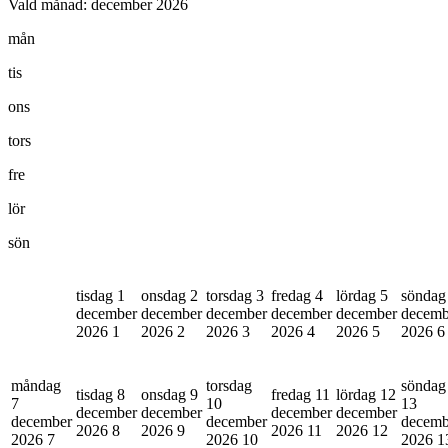
Vald månad:
december 2026
mån
tis
ons
tors
fre
lör
sön
tisdag 1
onsdag 2
torsdag 3
fredag 4
lördag 5
söndag
december
december
december
december
december
decemb
2026
1
2026
2
2026
3
2026
4
2026
5
2026
6
måndag
torsdag
söndag
tisdag 8
onsdag 9
fredag 11
lördag 12
7
10
13
december
december
december
december
december
december
decemb
2026
8
2026
9
2026
11
2026
12
2026
7
2026
10
2026
1