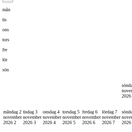
mån
tis
ons
tors
fre
lör
sön
sönd
nove
202
måndag 2
tisdag 3
onsdag 4
torsdag 5
fredag 6
lördag 7
sönd
november
november
november
november
november
november
nove
2026
2
2026
3
2026
4
2026
5
2026
6
2026
7
202