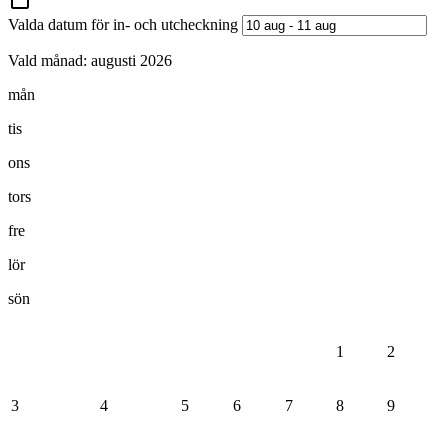
Valda datum för in- och utcheckning
Vald månad:
augusti 2026
mån
tis
ons
tors
fre
lör
sön
1
2
3
4
5
6
7
8
9