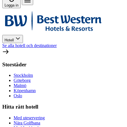
Logga in
Hotell
Se alla hotell och destinationer
Storstäder
Stockholm
Göteborg
Malmö
Köpenhamn
Oslo
Hitta rätt hotell
Med uteservering
Nära Golfbana