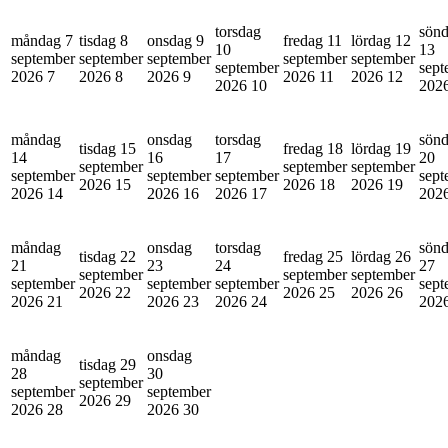
torsdag
sön
måndag 7
tisdag 8
onsdag 9
fredag 11
lördag 12
10
13
september
september
september
september
september
september
sept
2026
7
2026
8
2026
9
2026
11
2026
12
2026
10
202
måndag
onsdag
torsdag
sön
tisdag 15
fredag 18
lördag 19
14
16
17
20
september
september
september
september
september
september
sept
2026
15
2026
18
2026
19
2026
14
2026
16
2026
17
202
måndag
onsdag
torsdag
sön
tisdag 22
fredag 25
lördag 26
21
23
24
27
september
september
september
september
september
september
sept
2026
22
2026
25
2026
26
2026
21
2026
23
2026
24
202
måndag
onsdag
tisdag 29
28
30
september
september
september
2026
29
2026
28
2026
30