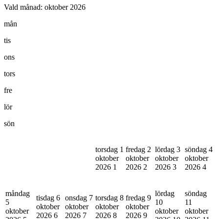
Vald månad:
oktober 2026
mån
tis
ons
tors
fre
lör
sön
torsdag 1
fredag 2
lördag 3
söndag 4
oktober
oktober
oktober
oktober
2026
1
2026
2
2026
3
2026
4
måndag
lördag
söndag
tisdag 6
onsdag 7
torsdag 8
fredag 9
5
10
11
oktober
oktober
oktober
oktober
oktober
oktober
oktober
2026
6
2026
7
2026
8
2026
9