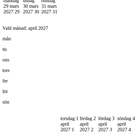
måndag
tisdag
onsdag
29 mars
30 mars
31 mars
2027
29
2027
30
2027
31
Vald månad:
april 2027
mån
tis
ons
tors
fre
lör
sön
torsdag 1
fredag 2
lördag 3
söndag 4
april
april
april
april
2027
1
2027
2
2027
3
2027
4