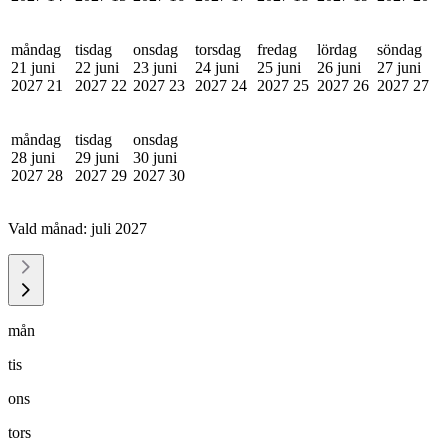
måndag
tisdag
onsdag
torsdag
fredag
lördag
söndag
21 juni
22 juni
23 juni
24 juni
25 juni
26 juni
27 juni
2027
21
2027
22
2027
23
2027
24
2027
25
2027
26
2027
27
måndag
tisdag
onsdag
28 juni
29 juni
30 juni
2027
28
2027
29
2027
30
Vald månad:
juli 2027
mån
tis
ons
tors