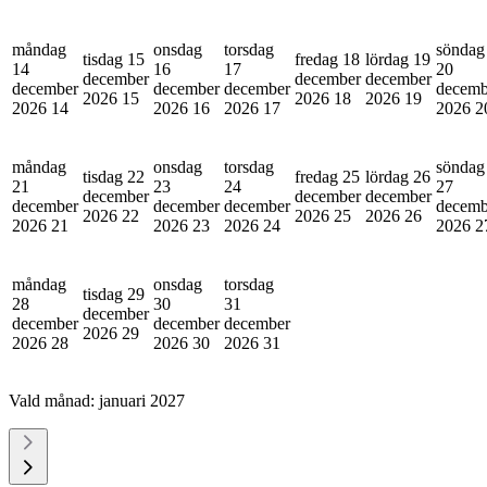
måndag
onsdag
torsdag
söndag
tisdag 15
fredag 18
lördag 19
14
16
17
20
december
december
december
december
december
december
decemb
2026
15
2026
18
2026
19
2026
14
2026
16
2026
17
2026
2
måndag
onsdag
torsdag
söndag
tisdag 22
fredag 25
lördag 26
21
23
24
27
december
december
december
december
december
december
decemb
2026
22
2026
25
2026
26
2026
21
2026
23
2026
24
2026
2
måndag
onsdag
torsdag
tisdag 29
28
30
31
december
december
december
december
2026
29
2026
28
2026
30
2026
31
Vald månad:
januari 2027