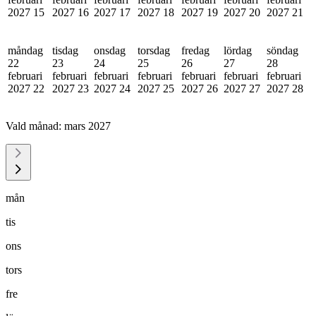
2027
15
2027
16
2027
17
2027
18
2027
19
2027
20
2027
21
måndag
tisdag
onsdag
torsdag
fredag
lördag
söndag
22
23
24
25
26
27
28
februari
februari
februari
februari
februari
februari
februari
2027
22
2027
23
2027
24
2027
25
2027
26
2027
27
2027
28
Vald månad:
mars 2027
mån
tis
ons
tors
fre