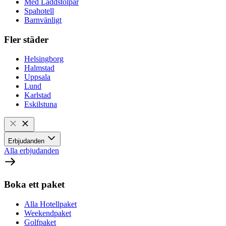
Med Laddstolpar
Spahotell
Barnvänligt
Fler städer
Helsingborg
Halmstad
Uppsala
Lund
Karlstad
Eskilstuna
Erbjudanden
Alla erbjudanden
Boka ett paket
Alla Hotellpaket
Weekendpaket
Golfpaket