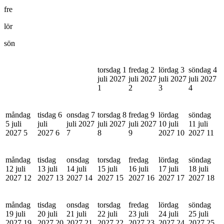
fre
lör
sön
torsdag 1
fredag 2
lördag 3
söndag 4
juli 2027
juli 2027
juli 2027
juli 2027
1
2
3
4
måndag
tisdag 6
onsdag 7
torsdag 8
fredag 9
lördag
söndag
5 juli
juli
juli 2027
juli 2027
juli 2027
10 juli
11 juli
2027
5
2027
6
7
8
9
2027
10
2027
11
måndag
tisdag
onsdag
torsdag
fredag
lördag
söndag
12 juli
13 juli
14 juli
15 juli
16 juli
17 juli
18 juli
2027
12
2027
13
2027
14
2027
15
2027
16
2027
17
2027
18
måndag
tisdag
onsdag
torsdag
fredag
lördag
söndag
19 juli
20 juli
21 juli
22 juli
23 juli
24 juli
25 juli
2027
19
2027
20
2027
21
2027
22
2027
23
2027
24
2027
25