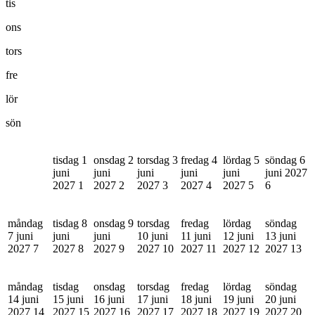
tis
ons
tors
fre
lör
sön
tisdag 1
onsdag 2
torsdag 3
fredag 4
lördag 5
söndag 6
juni
juni
juni
juni
juni
juni 2027
2027
1
2027
2
2027
3
2027
4
2027
5
6
måndag
tisdag 8
onsdag 9
torsdag
fredag
lördag
söndag
7 juni
juni
juni
10 juni
11 juni
12 juni
13 juni
2027
7
2027
8
2027
9
2027
10
2027
11
2027
12
2027
13
måndag
tisdag
onsdag
torsdag
fredag
lördag
söndag
14 juni
15 juni
16 juni
17 juni
18 juni
19 juni
20 juni
2027
14
2027
15
2027
16
2027
17
2027
18
2027
19
2027
20