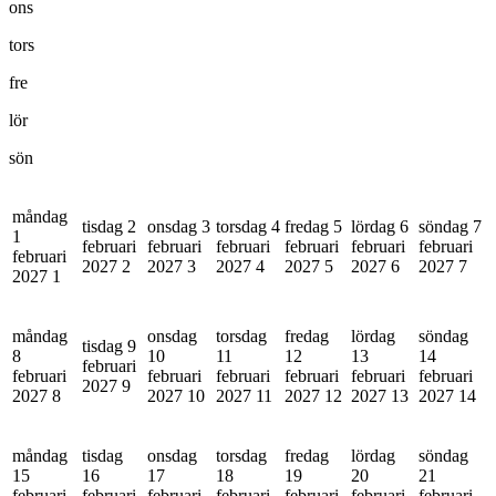
ons
tors
fre
lör
sön
måndag
tisdag 2
onsdag 3
torsdag 4
fredag 5
lördag 6
söndag 7
1
februari
februari
februari
februari
februari
februari
februari
2027
2
2027
3
2027
4
2027
5
2027
6
2027
7
2027
1
måndag
onsdag
torsdag
fredag
lördag
söndag
tisdag 9
8
10
11
12
13
14
februari
februari
februari
februari
februari
februari
februari
2027
9
2027
8
2027
10
2027
11
2027
12
2027
13
2027
14
måndag
tisdag
onsdag
torsdag
fredag
lördag
söndag
15
16
17
18
19
20
21
februari
februari
februari
februari
februari
februari
februari