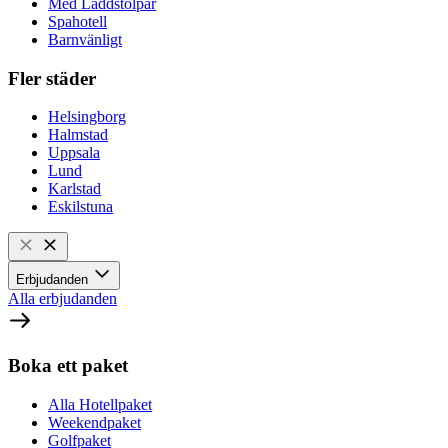
Med Laddstolpar
Spahotell
Barnvänligt
Fler städer
Helsingborg
Halmstad
Uppsala
Lund
Karlstad
Eskilstuna
Erbjudanden
Alla erbjudanden
Boka ett paket
Alla Hotellpaket
Weekendpaket
Golfpaket