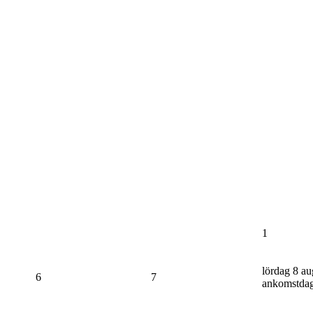
1
lördag 8 au
6
7
ankomstda