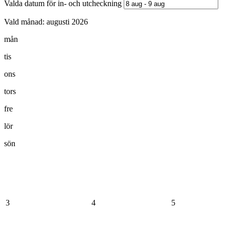
Valda datum för in- och utcheckning
Vald månad:
augusti 2026
mån
tis
ons
tors
fre
lör
sön
3
4
5