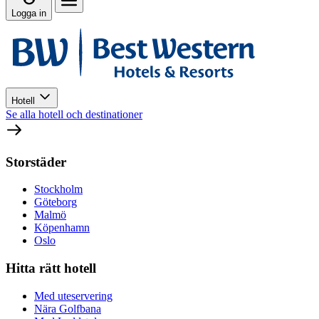
Logga in
Hotell
Se alla hotell och destinationer
Storstäder
Stockholm
Göteborg
Malmö
Köpenhamn
Oslo
Hitta rätt hotell
Med uteservering
Nära Golfbana