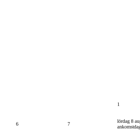
1
lördag 8 au
6
7
ankomstda