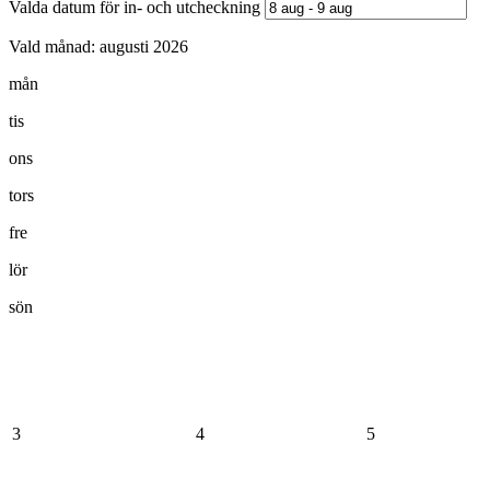
Valda datum för in- och utcheckning
Vald månad:
augusti 2026
mån
tis
ons
tors
fre
lör
sön
3
4
5