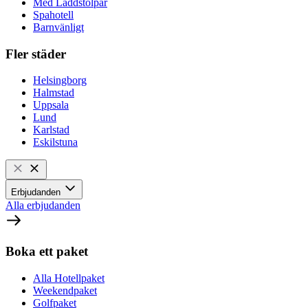
Med Laddstolpar
Spahotell
Barnvänligt
Fler städer
Helsingborg
Halmstad
Uppsala
Lund
Karlstad
Eskilstuna
Erbjudanden
Alla erbjudanden
Boka ett paket
Alla Hotellpaket
Weekendpaket
Golfpaket