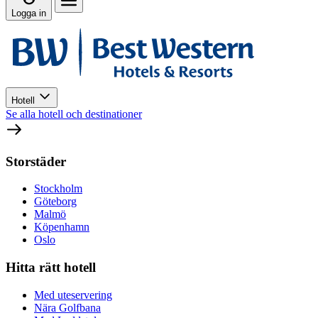
Logga in
Hotell
Se alla hotell och destinationer
Storstäder
Stockholm
Göteborg
Malmö
Köpenhamn
Oslo
Hitta rätt hotell
Med uteservering
Nära Golfbana