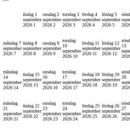
tisdag 1
onsdag 2
torsdag 3
fredag 4
lördag 5
sönd
september
september
september
september
september
sept
2026
1
2026
2
2026
3
2026
4
2026
5
202
torsdag
sön
måndag 7
tisdag 8
onsdag 9
fredag 11
lördag 12
10
13
september
september
september
september
september
september
sept
2026
7
2026
8
2026
9
2026
11
2026
12
2026
10
202
måndag
onsdag
torsdag
sön
tisdag 15
fredag 18
lördag 19
14
16
17
20
september
september
september
september
september
september
sept
2026
15
2026
18
2026
19
2026
14
2026
16
2026
17
202
måndag
onsdag
torsdag
sön
tisdag 22
fredag 25
lördag 26
21
23
24
27
september
september
september
september
september
september
sept
2026
22
2026
25
2026
26
2026
21
2026
23
2026
24
202