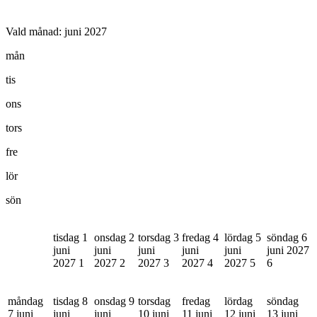
Vald månad:
juni 2027
mån
tis
ons
tors
fre
lör
sön
tisdag 1
onsdag 2
torsdag 3
fredag 4
lördag 5
söndag 6
juni
juni
juni
juni
juni
juni 2027
2027
1
2027
2
2027
3
2027
4
2027
5
6
måndag
tisdag 8
onsdag 9
torsdag
fredag
lördag
söndag
7 juni
juni
juni
10 juni
11 juni
12 juni
13 juni