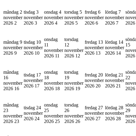
måndag 2
tisdag 3
onsdag 4
torsdag 5
fredag 6
lördag 7
sönd
november
november
november
november
november
november
nove
2026
2
2026
3
2026
4
2026
5
2026
6
2026
7
202
onsdag
torsdag
sönd
måndag 9
tisdag 10
fredag 13
lördag 14
11
12
15
november
november
november
november
november
november
nove
2026
9
2026
10
2026
13
2026
14
2026
11
2026
12
202
måndag
onsdag
torsdag
sönd
tisdag 17
fredag 20
lördag 21
16
18
19
22
november
november
november
november
november
november
nove
2026
17
2026
20
2026
21
2026
16
2026
18
2026
19
202
måndag
onsdag
torsdag
sönd
tisdag 24
fredag 27
lördag 28
23
25
26
29
november
november
november
november
november
november
nove
2026
24
2026
27
2026
28
2026
23
2026
25
2026
26
202