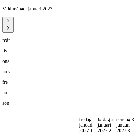
Vald månad:
januari 2027
mån
tis
ons
tors
fre
lör
sön
fredag 1
lördag 2
söndag 3
januari
januari
januari
2027
1
2027
2
2027
3