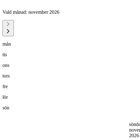
Vald månad:
november 2026
mån
tis
ons
tors
fre
lör
sön
sönd
nove
202