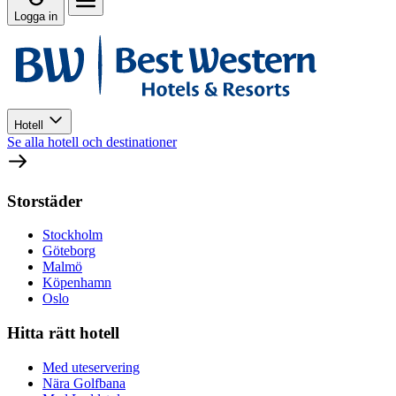
Logga in
Hotell
Se alla hotell och destinationer
Storstäder
Stockholm
Göteborg
Malmö
Köpenhamn
Oslo
Hitta rätt hotell
Med uteservering
Nära Golfbana