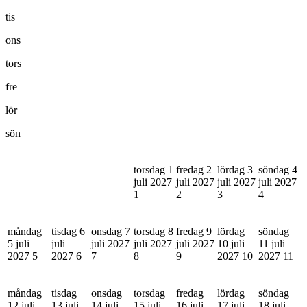
tis
ons
tors
fre
lör
sön
torsdag 1
fredag 2
lördag 3
söndag 4
juli 2027
juli 2027
juli 2027
juli 2027
1
2
3
4
måndag
tisdag 6
onsdag 7
torsdag 8
fredag 9
lördag
söndag
5 juli
juli
juli 2027
juli 2027
juli 2027
10 juli
11 juli
2027
5
2027
6
7
8
9
2027
10
2027
11
måndag
tisdag
onsdag
torsdag
fredag
lördag
söndag
12 juli
13 juli
14 juli
15 juli
16 juli
17 juli
18 juli