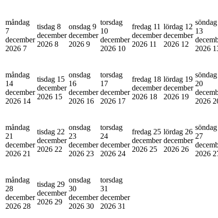
måndag
torsdag
söndag
tisdag 8
onsdag 9
fredag 11
lördag 12
7
10
13
december
december
december
december
december
december
decemb
2026
8
2026
9
2026
11
2026
12
2026
7
2026
10
2026
1
måndag
onsdag
torsdag
söndag
tisdag 15
fredag 18
lördag 19
14
16
17
20
december
december
december
december
december
december
decemb
2026
15
2026
18
2026
19
2026
14
2026
16
2026
17
2026
2
måndag
onsdag
torsdag
söndag
tisdag 22
fredag 25
lördag 26
21
23
24
27
december
december
december
december
december
december
decemb
2026
22
2026
25
2026
26
2026
21
2026
23
2026
24
2026
2
måndag
onsdag
torsdag
tisdag 29
28
30
31
december
december
december
december
2026
29
2026
28
2026
30
2026
31