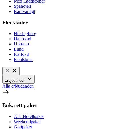
Med Laddstolpar
Spahotell
Barnvänligt
Fler städer
Helsingborg
Halmstad
Uppsala
Lund
Karlstad
Eskilstuna
Erbjudanden
Alla erbjudanden
Boka ett paket
Alla Hotellpaket
Weekendpaket
Golfpaket