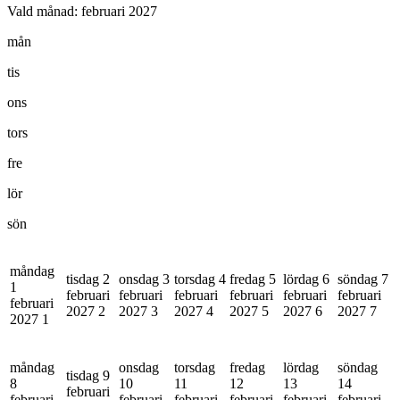
Vald månad:
februari 2027
mån
tis
ons
tors
fre
lör
sön
måndag
tisdag 2
onsdag 3
torsdag 4
fredag 5
lördag 6
söndag 7
1
februari
februari
februari
februari
februari
februari
februari
2027
2
2027
3
2027
4
2027
5
2027
6
2027
7
2027
1
måndag
onsdag
torsdag
fredag
lördag
söndag
tisdag 9
8
10
11
12
13
14
februari
februari
februari
februari
februari
februari
februari