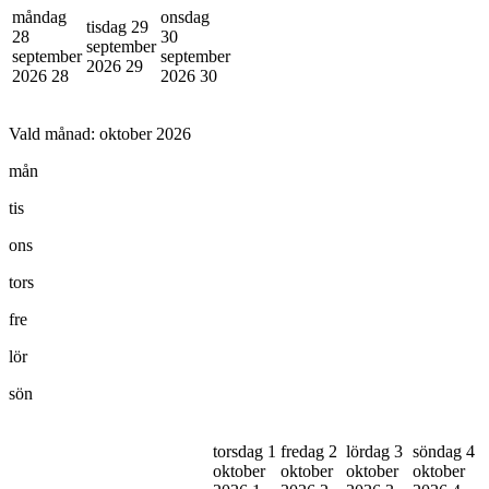
måndag
onsdag
tisdag 29
28
30
september
september
september
2026
29
2026
28
2026
30
Vald månad:
oktober 2026
mån
tis
ons
tors
fre
lör
sön
torsdag 1
fredag 2
lördag 3
söndag 4
oktober
oktober
oktober
oktober