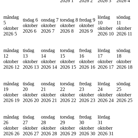
2026
1
2026
2
2026
3
2026
4
måndag
lördag
söndag
tisdag 6
onsdag 7
torsdag 8
fredag 9
5
10
11
oktober
oktober
oktober
oktober
oktober
oktober
oktober
2026
6
2026
7
2026
8
2026
9
2026
5
2026
10
2026
11
måndag
tisdag
onsdag
torsdag
fredag
lördag
söndag
12
13
14
15
16
17
18
oktober
oktober
oktober
oktober
oktober
oktober
oktober
2026
12
2026
13
2026
14
2026
15
2026
16
2026
17
2026
18
måndag
tisdag
onsdag
torsdag
fredag
lördag
söndag
19
20
21
22
23
24
25
oktober
oktober
oktober
oktober
oktober
oktober
oktober
2026
19
2026
20
2026
21
2026
22
2026
23
2026
24
2026
25
måndag
tisdag
onsdag
torsdag
fredag
lördag
26
27
28
29
30
31
oktober
oktober
oktober
oktober
oktober
oktober
2026
26
2026
27
2026
28
2026
29
2026
30
2026
31