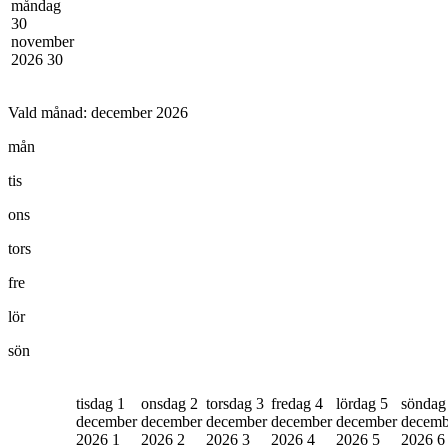
måndag
30
november
2026
30
Vald månad:
december 2026
mån
tis
ons
tors
fre
lör
sön
tisdag 1
onsdag 2
torsdag 3
fredag 4
lördag 5
söndag
december
december
december
december
december
decemb
2026
1
2026
2
2026
3
2026
4
2026
5
2026
6