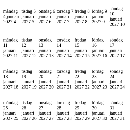
söndag
måndag
tisdag 5
onsdag 6
torsdag 7
fredag 8
lördag 9
10
4 januari
januari
januari
januari
januari
januari
januari
2027
4
2027
5
2027
6
2027
7
2027
8
2027
9
2027
10
måndag
tisdag
onsdag
torsdag
fredag
lördag
söndag
11
12
13
14
15
16
17
januari
januari
januari
januari
januari
januari
januari
2027
11
2027
12
2027
13
2027
14
2027
15
2027
16
2027
17
måndag
tisdag
onsdag
torsdag
fredag
lördag
söndag
18
19
20
21
22
23
24
januari
januari
januari
januari
januari
januari
januari
2027
18
2027
19
2027
20
2027
21
2027
22
2027
23
2027
24
måndag
tisdag
onsdag
torsdag
fredag
lördag
söndag
25
26
27
28
29
30
31
januari
januari
januari
januari
januari
januari
januari
2027
25
2027
26
2027
27
2027
28
2027
29
2027
30
2027
31