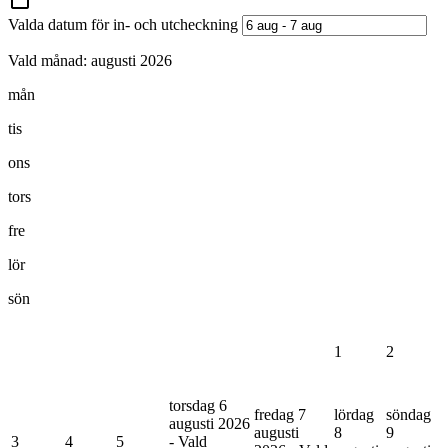
Valda datum för in- och utcheckning
Vald månad:
augusti 2026
mån
tis
ons
tors
fre
lör
sön
1
2
torsdag 6
fredag 7
lördag
söndag
augusti 2026
augusti
8
9
3
4
5
- Vald