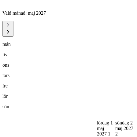
Vald månad:
maj 2027
mån
tis
ons
tors
fre
lör
sön
lördag 1
söndag 2
maj
maj 2027
2027
1
2