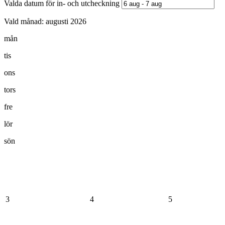
Valda datum för in- och utcheckning
Vald månad:
augusti 2026
mån
tis
ons
tors
fre
lör
sön
3
4
5