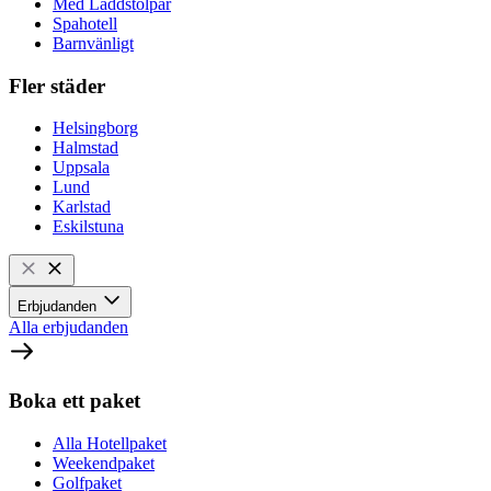
Med Laddstolpar
Spahotell
Barnvänligt
Fler städer
Helsingborg
Halmstad
Uppsala
Lund
Karlstad
Eskilstuna
Erbjudanden
Alla erbjudanden
Boka ett paket
Alla Hotellpaket
Weekendpaket
Golfpaket