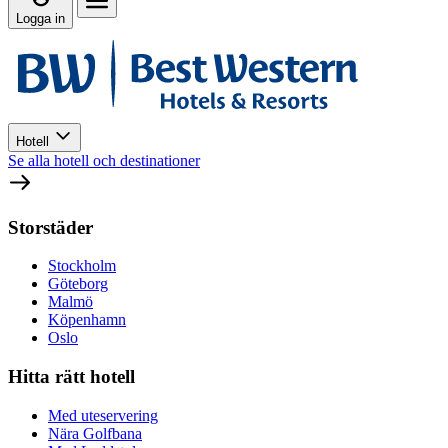
Logga in
Hotell
Se alla hotell och destinationer
Storstäder
Stockholm
Göteborg
Malmö
Köpenhamn
Oslo
Hitta rätt hotell
Med uteservering
Nära Golfbana