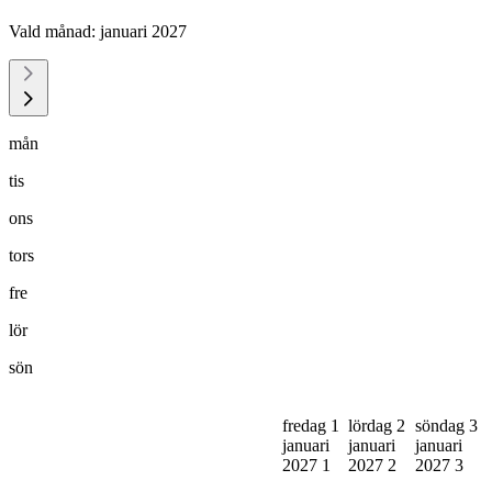
Vald månad:
januari 2027
mån
tis
ons
tors
fre
lör
sön
fredag 1
lördag 2
söndag 3
januari
januari
januari
2027
1
2027
2
2027
3