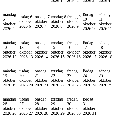
2026
1
2026
2
2026
3
2026
4
måndag
lördag
söndag
tisdag 6
onsdag 7
torsdag 8
fredag 9
5
10
11
oktober
oktober
oktober
oktober
oktober
oktober
oktober
2026
6
2026
7
2026
8
2026
9
2026
5
2026
10
2026
11
måndag
tisdag
onsdag
torsdag
fredag
lördag
söndag
12
13
14
15
16
17
18
oktober
oktober
oktober
oktober
oktober
oktober
oktober
2026
12
2026
13
2026
14
2026
15
2026
16
2026
17
2026
18
måndag
tisdag
onsdag
torsdag
fredag
lördag
söndag
19
20
21
22
23
24
25
oktober
oktober
oktober
oktober
oktober
oktober
oktober
2026
19
2026
20
2026
21
2026
22
2026
23
2026
24
2026
25
måndag
tisdag
onsdag
torsdag
fredag
lördag
26
27
28
29
30
31
oktober
oktober
oktober
oktober
oktober
oktober
2026
26
2026
27
2026
28
2026
29
2026
30
2026
31