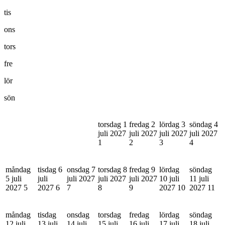
tis
ons
tors
fre
lör
sön
torsdag 1
fredag 2
lördag 3
söndag 4
juli 2027
juli 2027
juli 2027
juli 2027
1
2
3
4
måndag
tisdag 6
onsdag 7
torsdag 8
fredag 9
lördag
söndag
5 juli
juli
juli 2027
juli 2027
juli 2027
10 juli
11 juli
2027
5
2027
6
7
8
9
2027
10
2027
11
måndag
tisdag
onsdag
torsdag
fredag
lördag
söndag
12 juli
13 juli
14 juli
15 juli
16 juli
17 juli
18 juli