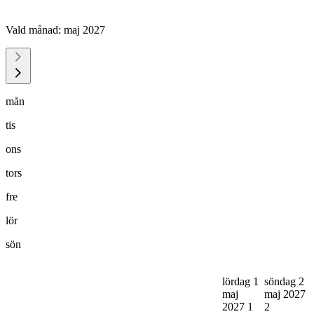
Vald månad:
maj 2027
mån
tis
ons
tors
fre
lör
sön
lördag 1
söndag 2
maj
maj 2027
2027
1
2