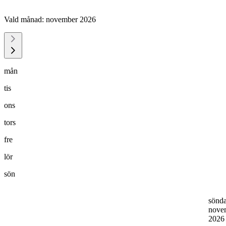
Vald månad:
november 2026
mån
tis
ons
tors
fre
lör
sön
sönd
nove
202