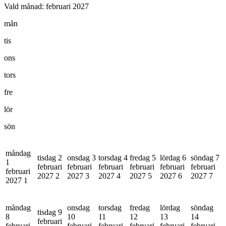
Vald månad:
februari 2027
mån
tis
ons
tors
fre
lör
sön
måndag
tisdag 2
onsdag 3
torsdag 4
fredag 5
lördag 6
söndag 7
1
februari
februari
februari
februari
februari
februari
februari
2027
2
2027
3
2027
4
2027
5
2027
6
2027
7
2027
1
måndag
onsdag
torsdag
fredag
lördag
söndag
tisdag 9
8
10
11
12
13
14
februari
februari
februari
februari
februari
februari
februari