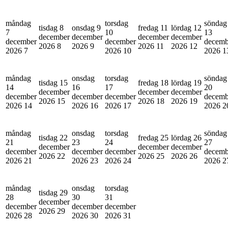
måndag
torsdag
söndag
tisdag 8
onsdag 9
fredag 11
lördag 12
7
10
13
december
december
december
december
december
december
decemb
2026
8
2026
9
2026
11
2026
12
2026
7
2026
10
2026
1
måndag
onsdag
torsdag
söndag
tisdag 15
fredag 18
lördag 19
14
16
17
20
december
december
december
december
december
december
decemb
2026
15
2026
18
2026
19
2026
14
2026
16
2026
17
2026
2
måndag
onsdag
torsdag
söndag
tisdag 22
fredag 25
lördag 26
21
23
24
27
december
december
december
december
december
december
decemb
2026
22
2026
25
2026
26
2026
21
2026
23
2026
24
2026
2
måndag
onsdag
torsdag
tisdag 29
28
30
31
december
december
december
december
2026
29
2026
28
2026
30
2026
31