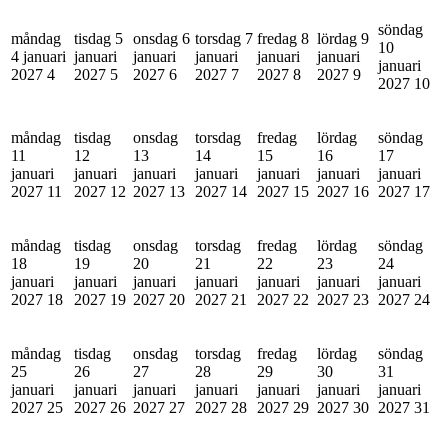
söndag
måndag
tisdag 5
onsdag 6
torsdag 7
fredag 8
lördag 9
10
4 januari
januari
januari
januari
januari
januari
januari
2027
4
2027
5
2027
6
2027
7
2027
8
2027
9
2027
10
måndag
tisdag
onsdag
torsdag
fredag
lördag
söndag
11
12
13
14
15
16
17
januari
januari
januari
januari
januari
januari
januari
2027
11
2027
12
2027
13
2027
14
2027
15
2027
16
2027
17
måndag
tisdag
onsdag
torsdag
fredag
lördag
söndag
18
19
20
21
22
23
24
januari
januari
januari
januari
januari
januari
januari
2027
18
2027
19
2027
20
2027
21
2027
22
2027
23
2027
24
måndag
tisdag
onsdag
torsdag
fredag
lördag
söndag
25
26
27
28
29
30
31
januari
januari
januari
januari
januari
januari
januari
2027
25
2027
26
2027
27
2027
28
2027
29
2027
30
2027
31