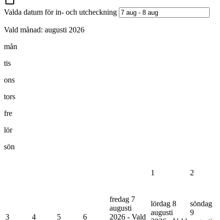
Valda datum för in- och utcheckning
Vald månad:
augusti 2026
mån
tis
ons
tors
fre
lör
sön
1
2
fredag 7
lördag 8
söndag
augusti
augusti
9
3
4
5
6
2026 - Vald