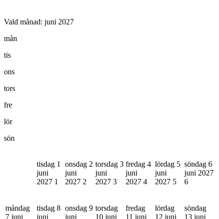
Vald månad:
juni 2027
mån
tis
ons
tors
fre
lör
sön
tisdag 1
onsdag 2
torsdag 3
fredag 4
lördag 5
söndag 6
juni
juni
juni
juni
juni
juni 2027
2027
1
2027
2
2027
3
2027
4
2027
5
6
måndag
tisdag 8
onsdag 9
torsdag
fredag
lördag
söndag
7 juni
juni
juni
10 juni
11 juni
12 juni
13 juni