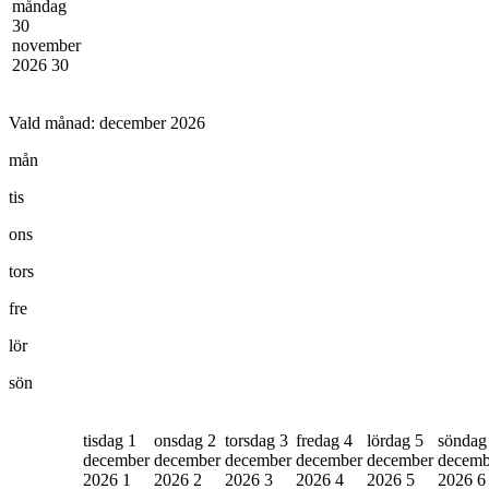
måndag
30
november
2026
30
Vald månad:
december 2026
mån
tis
ons
tors
fre
lör
sön
tisdag 1
onsdag 2
torsdag 3
fredag 4
lördag 5
söndag
december
december
december
december
december
decemb
2026
1
2026
2
2026
3
2026
4
2026
5
2026
6