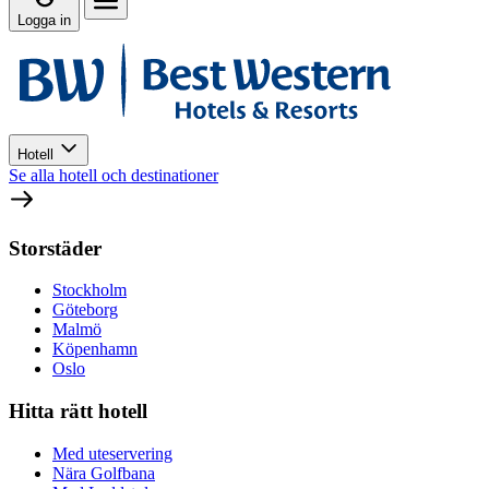
Logga in
Hotell
Se alla hotell och destinationer
Storstäder
Stockholm
Göteborg
Malmö
Köpenhamn
Oslo
Hitta rätt hotell
Med uteservering
Nära Golfbana