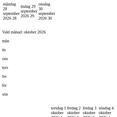
måndag
onsdag
tisdag 29
28
30
september
september
september
2026
29
2026
28
2026
30
Vald månad:
oktober 2026
mån
tis
ons
tors
fre
lör
sön
torsdag 1
fredag 2
lördag 3
söndag 4
oktober
oktober
oktober
oktober