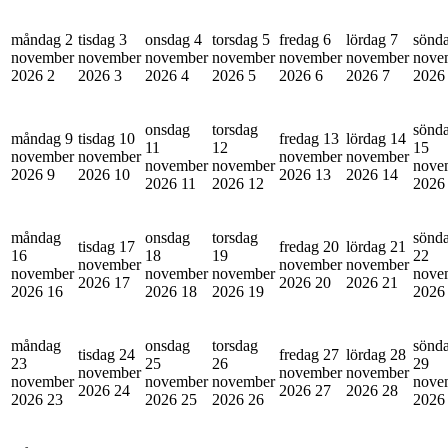
måndag 2
tisdag 3
onsdag 4
torsdag 5
fredag 6
lördag 7
sönd
november
november
november
november
november
november
nove
2026
2
2026
3
2026
4
2026
5
2026
6
2026
7
202
onsdag
torsdag
sönd
måndag 9
tisdag 10
fredag 13
lördag 14
11
12
15
november
november
november
november
november
november
nove
2026
9
2026
10
2026
13
2026
14
2026
11
2026
12
202
måndag
onsdag
torsdag
sönd
tisdag 17
fredag 20
lördag 21
16
18
19
22
november
november
november
november
november
november
nove
2026
17
2026
20
2026
21
2026
16
2026
18
2026
19
202
måndag
onsdag
torsdag
sönd
tisdag 24
fredag 27
lördag 28
23
25
26
29
november
november
november
november
november
november
nove
2026
24
2026
27
2026
28
2026
23
2026
25
2026
26
202