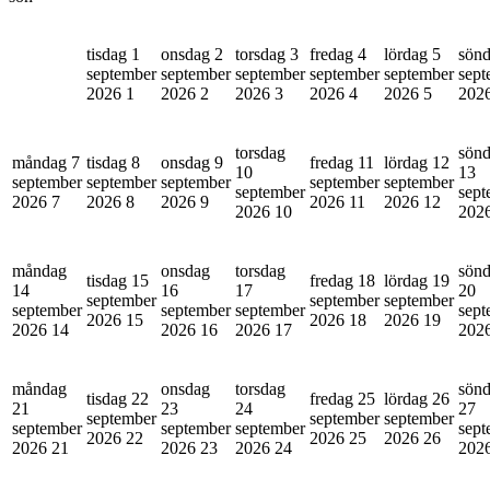
tisdag 1
onsdag 2
torsdag 3
fredag 4
lördag 5
sönd
september
september
september
september
september
sept
2026
1
2026
2
2026
3
2026
4
2026
5
202
torsdag
sön
måndag 7
tisdag 8
onsdag 9
fredag 11
lördag 12
10
13
september
september
september
september
september
september
sept
2026
7
2026
8
2026
9
2026
11
2026
12
2026
10
202
måndag
onsdag
torsdag
sön
tisdag 15
fredag 18
lördag 19
14
16
17
20
september
september
september
september
september
september
sept
2026
15
2026
18
2026
19
2026
14
2026
16
2026
17
202
måndag
onsdag
torsdag
sön
tisdag 22
fredag 25
lördag 26
21
23
24
27
september
september
september
september
september
september
sept
2026
22
2026
25
2026
26
2026
21
2026
23
2026
24
202