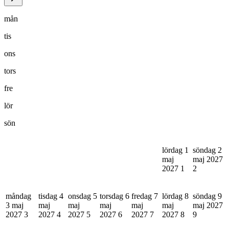
mån
tis
ons
tors
fre
lör
sön
lördag 1
söndag 2
maj
maj 2027
2027
1
2
måndag
tisdag 4
onsdag 5
torsdag 6
fredag 7
lördag 8
söndag 9
3 maj
maj
maj
maj
maj
maj
maj 2027
2027
3
2027
4
2027
5
2027
6
2027
7
2027
8
9