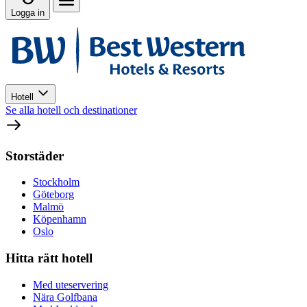
Logga in
Hotell
Se alla hotell och destinationer
Storstäder
Stockholm
Göteborg
Malmö
Köpenhamn
Oslo
Hitta rätt hotell
Med uteservering
Nära Golfbana