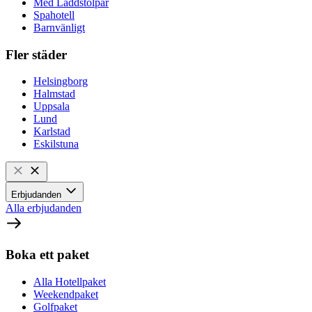
Med Laddstolpar
Spahotell
Barnvänligt
Fler städer
Helsingborg
Halmstad
Uppsala
Lund
Karlstad
Eskilstuna
Erbjudanden
Alla erbjudanden
Boka ett paket
Alla Hotellpaket
Weekendpaket
Golfpaket