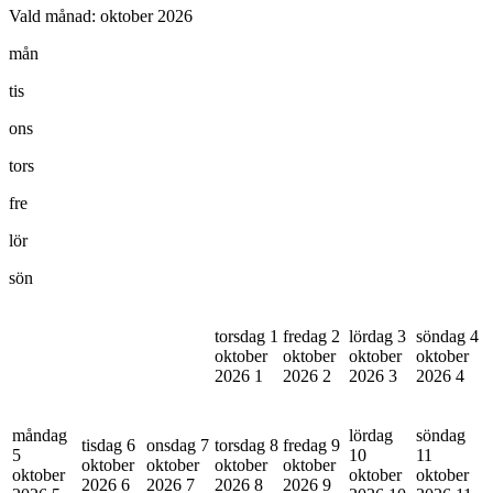
Vald månad:
oktober 2026
mån
tis
ons
tors
fre
lör
sön
torsdag 1
fredag 2
lördag 3
söndag 4
oktober
oktober
oktober
oktober
2026
1
2026
2
2026
3
2026
4
måndag
lördag
söndag
tisdag 6
onsdag 7
torsdag 8
fredag 9
5
10
11
oktober
oktober
oktober
oktober
oktober
oktober
oktober
2026
6
2026
7
2026
8
2026
9