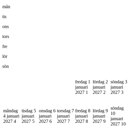
mån
tis
ons
tors
fre
lör
sön
fredag 1
lördag 2
söndag 3
januari
januari
januari
2027
1
2027
2
2027
3
söndag
måndag
tisdag 5
onsdag 6
torsdag 7
fredag 8
lördag 9
10
4 januari
januari
januari
januari
januari
januari
januari
2027
4
2027
5
2027
6
2027
7
2027
8
2027
9
2027
10