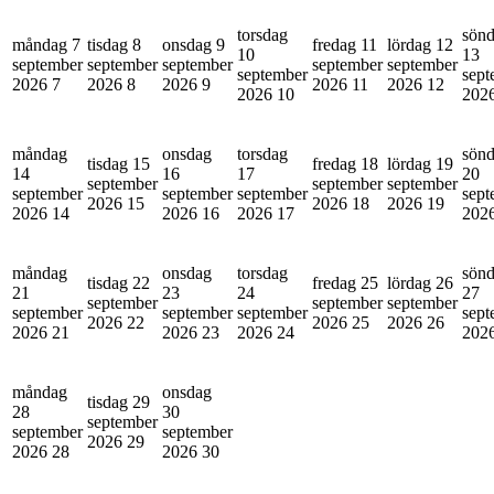
torsdag
sön
måndag 7
tisdag 8
onsdag 9
fredag 11
lördag 12
10
13
september
september
september
september
september
september
sept
2026
7
2026
8
2026
9
2026
11
2026
12
2026
10
202
måndag
onsdag
torsdag
sön
tisdag 15
fredag 18
lördag 19
14
16
17
20
september
september
september
september
september
september
sept
2026
15
2026
18
2026
19
2026
14
2026
16
2026
17
202
måndag
onsdag
torsdag
sön
tisdag 22
fredag 25
lördag 26
21
23
24
27
september
september
september
september
september
september
sept
2026
22
2026
25
2026
26
2026
21
2026
23
2026
24
202
måndag
onsdag
tisdag 29
28
30
september
september
september
2026
29
2026
28
2026
30