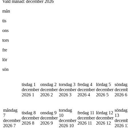
Vald månad:
december 2026
mån
tis
ons
tors
fre
lör
sön
tisdag 1
onsdag 2
torsdag 3
fredag 4
lördag 5
söndag
december
december
december
december
december
decemb
2026
1
2026
2
2026
3
2026
4
2026
5
2026
6
måndag
torsdag
söndag
tisdag 8
onsdag 9
fredag 11
lördag 12
7
10
13
december
december
december
december
december
december
decemb
2026
8
2026
9
2026
11
2026
12
2026
7
2026
10
2026
1