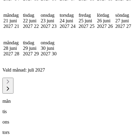
måndag
tisdag
onsdag
torsdag
fredag
lördag
söndag
21 juni
22 juni
23 juni
24 juni
25 juni
26 juni
27 juni
2027
21
2027
22
2027
23
2027
24
2027
25
2027
26
2027
27
måndag
tisdag
onsdag
28 juni
29 juni
30 juni
2027
28
2027
29
2027
30
Vald månad:
juli 2027
mån
tis
ons
tors