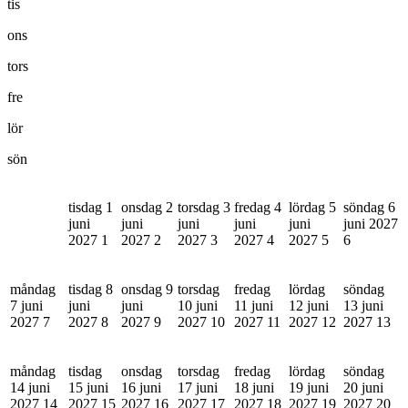
tis
ons
tors
fre
lör
sön
tisdag 1
onsdag 2
torsdag 3
fredag 4
lördag 5
söndag 6
juni
juni
juni
juni
juni
juni 2027
2027
1
2027
2
2027
3
2027
4
2027
5
6
måndag
tisdag 8
onsdag 9
torsdag
fredag
lördag
söndag
7 juni
juni
juni
10 juni
11 juni
12 juni
13 juni
2027
7
2027
8
2027
9
2027
10
2027
11
2027
12
2027
13
måndag
tisdag
onsdag
torsdag
fredag
lördag
söndag
14 juni
15 juni
16 juni
17 juni
18 juni
19 juni
20 juni
2027
14
2027
15
2027
16
2027
17
2027
18
2027
19
2027
20