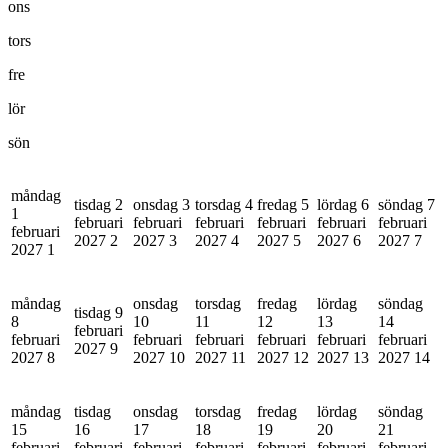
ons
tors
fre
lör
sön
måndag
tisdag 2
onsdag 3
torsdag 4
fredag 5
lördag 6
söndag 7
1
februari
februari
februari
februari
februari
februari
februari
2027
2
2027
3
2027
4
2027
5
2027
6
2027
7
2027
1
måndag
onsdag
torsdag
fredag
lördag
söndag
tisdag 9
8
10
11
12
13
14
februari
februari
februari
februari
februari
februari
februari
2027
9
2027
8
2027
10
2027
11
2027
12
2027
13
2027
14
måndag
tisdag
onsdag
torsdag
fredag
lördag
söndag
15
16
17
18
19
20
21
februari
februari
februari
februari
februari
februari
februari