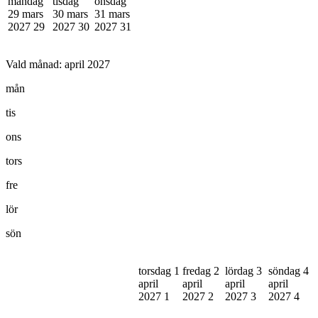
måndag
tisdag
onsdag
29 mars
30 mars
31 mars
2027
29
2027
30
2027
31
Vald månad:
april 2027
mån
tis
ons
tors
fre
lör
sön
torsdag 1
fredag 2
lördag 3
söndag 4
april
april
april
april
2027
1
2027
2
2027
3
2027
4