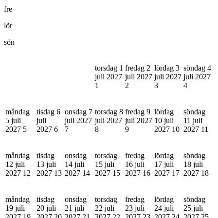
fre
lör
sön
torsdag 1
fredag 2
lördag 3
söndag 4
juli 2027
juli 2027
juli 2027
juli 2027
1
2
3
4
måndag
tisdag 6
onsdag 7
torsdag 8
fredag 9
lördag
söndag
5 juli
juli
juli 2027
juli 2027
juli 2027
10 juli
11 juli
2027
5
2027
6
7
8
9
2027
10
2027
11
måndag
tisdag
onsdag
torsdag
fredag
lördag
söndag
12 juli
13 juli
14 juli
15 juli
16 juli
17 juli
18 juli
2027
12
2027
13
2027
14
2027
15
2027
16
2027
17
2027
18
måndag
tisdag
onsdag
torsdag
fredag
lördag
söndag
19 juli
20 juli
21 juli
22 juli
23 juli
24 juli
25 juli
2027
19
2027
20
2027
21
2027
22
2027
23
2027
24
2027
25