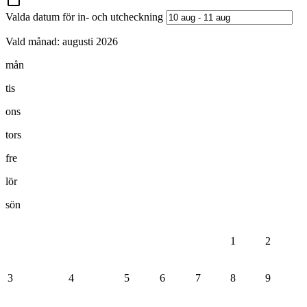
Valda datum för in- och utcheckning
Vald månad:
augusti 2026
mån
tis
ons
tors
fre
lör
sön
1
2
3
4
5
6
7
8
9