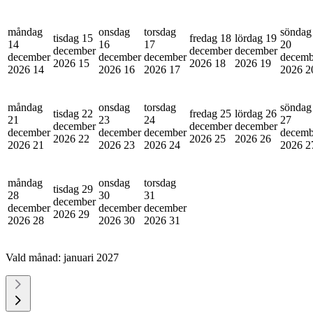
måndag
onsdag
torsdag
söndag
tisdag 15
fredag 18
lördag 19
14
16
17
20
december
december
december
december
december
december
decemb
2026
15
2026
18
2026
19
2026
14
2026
16
2026
17
2026
2
måndag
onsdag
torsdag
söndag
tisdag 22
fredag 25
lördag 26
21
23
24
27
december
december
december
december
december
december
decemb
2026
22
2026
25
2026
26
2026
21
2026
23
2026
24
2026
2
måndag
onsdag
torsdag
tisdag 29
28
30
31
december
december
december
december
2026
29
2026
28
2026
30
2026
31
Vald månad:
januari 2027