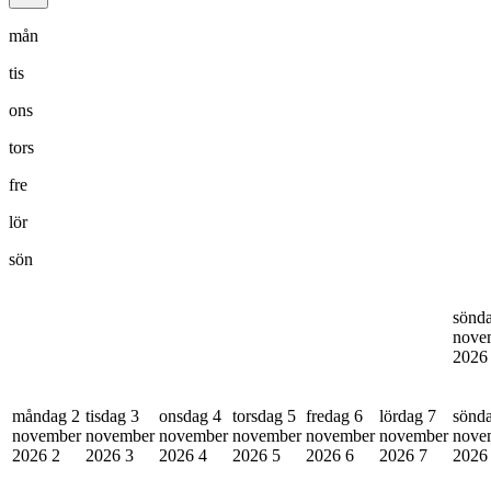
mån
tis
ons
tors
fre
lör
sön
sönd
nove
202
måndag 2
tisdag 3
onsdag 4
torsdag 5
fredag 6
lördag 7
sönd
november
november
november
november
november
november
nove
2026
2
2026
3
2026
4
2026
5
2026
6
2026
7
202