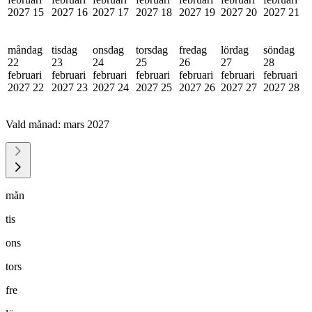
2027
15
2027
16
2027
17
2027
18
2027
19
2027
20
2027
21
måndag
tisdag
onsdag
torsdag
fredag
lördag
söndag
22
23
24
25
26
27
28
februari
februari
februari
februari
februari
februari
februari
2027
22
2027
23
2027
24
2027
25
2027
26
2027
27
2027
28
Vald månad:
mars 2027
mån
tis
ons
tors
fre