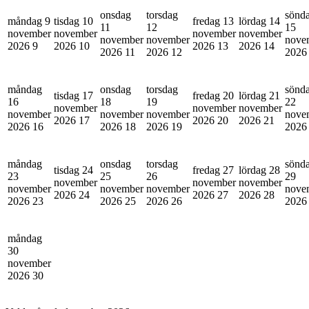
onsdag
torsdag
sönd
måndag 9
tisdag 10
fredag 13
lördag 14
11
12
15
november
november
november
november
november
november
nove
2026
9
2026
10
2026
13
2026
14
2026
11
2026
12
202
måndag
onsdag
torsdag
sönd
tisdag 17
fredag 20
lördag 21
16
18
19
22
november
november
november
november
november
november
nove
2026
17
2026
20
2026
21
2026
16
2026
18
2026
19
202
måndag
onsdag
torsdag
sönd
tisdag 24
fredag 27
lördag 28
23
25
26
29
november
november
november
november
november
november
nove
2026
24
2026
27
2026
28
2026
23
2026
25
2026
26
202
måndag
30
november
2026
30