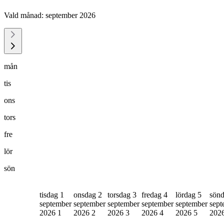
Vald månad:
september 2026
mån
tis
ons
tors
fre
lör
sön
tisdag 1
onsdag 2
torsdag 3
fredag 4
lördag 5
sönd
september
september
september
september
september
sept
2026
1
2026
2
2026
3
2026
4
2026
5
202