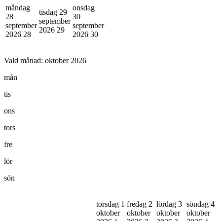
måndag
onsdag
tisdag 29
28
30
september
september
september
2026
29
2026
28
2026
30
Vald månad:
oktober 2026
mån
tis
ons
tors
fre
lör
sön
torsdag 1
fredag 2
lördag 3
söndag 4
oktober
oktober
oktober
oktober