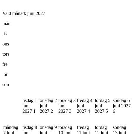
Vald månad:
juni 2027
mån
tis
ons
tors
fre
lör
sön
tisdag 1
onsdag 2
torsdag 3
fredag 4
lördag 5
söndag 6
juni
juni
juni
juni
juni
juni 2027
2027
1
2027
2
2027
3
2027
4
2027
5
6
måndag
tisdag 8
onsdag 9
torsdag
fredag
lördag
söndag
7 juni
juni
juni
10 juni
11 juni
12 juni
13 juni