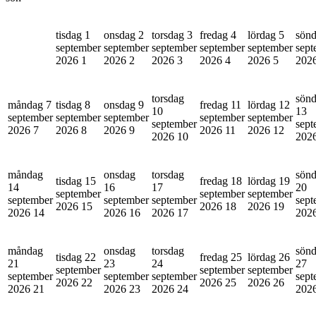
tisdag 1
onsdag 2
torsdag 3
fredag 4
lördag 5
sönd
september
september
september
september
september
sept
2026
1
2026
2
2026
3
2026
4
2026
5
202
torsdag
sön
måndag 7
tisdag 8
onsdag 9
fredag 11
lördag 12
10
13
september
september
september
september
september
september
sept
2026
7
2026
8
2026
9
2026
11
2026
12
2026
10
202
måndag
onsdag
torsdag
sön
tisdag 15
fredag 18
lördag 19
14
16
17
20
september
september
september
september
september
september
sept
2026
15
2026
18
2026
19
2026
14
2026
16
2026
17
202
måndag
onsdag
torsdag
sön
tisdag 22
fredag 25
lördag 26
21
23
24
27
september
september
september
september
september
september
sept
2026
22
2026
25
2026
26
2026
21
2026
23
2026
24
202