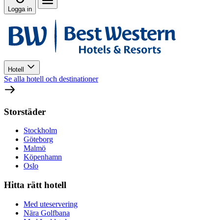
Logga in
Hotell
Se alla hotell och destinationer
Storstäder
Stockholm
Göteborg
Malmö
Köpenhamn
Oslo
Hitta rätt hotell
Med uteservering
Nära Golfbana