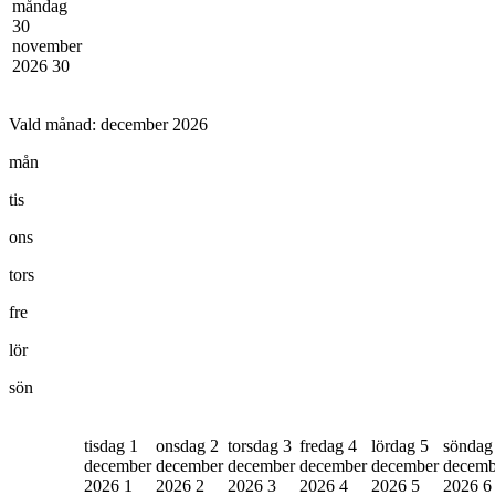
måndag
30
november
2026
30
Vald månad:
december 2026
mån
tis
ons
tors
fre
lör
sön
tisdag 1
onsdag 2
torsdag 3
fredag 4
lördag 5
söndag
december
december
december
december
december
decemb
2026
1
2026
2
2026
3
2026
4
2026
5
2026
6