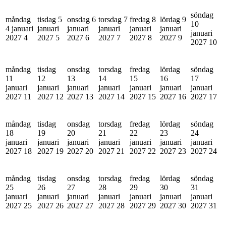
söndag
måndag
tisdag 5
onsdag 6
torsdag 7
fredag 8
lördag 9
10
4 januari
januari
januari
januari
januari
januari
januari
2027
4
2027
5
2027
6
2027
7
2027
8
2027
9
2027
10
måndag
tisdag
onsdag
torsdag
fredag
lördag
söndag
11
12
13
14
15
16
17
januari
januari
januari
januari
januari
januari
januari
2027
11
2027
12
2027
13
2027
14
2027
15
2027
16
2027
17
måndag
tisdag
onsdag
torsdag
fredag
lördag
söndag
18
19
20
21
22
23
24
januari
januari
januari
januari
januari
januari
januari
2027
18
2027
19
2027
20
2027
21
2027
22
2027
23
2027
24
måndag
tisdag
onsdag
torsdag
fredag
lördag
söndag
25
26
27
28
29
30
31
januari
januari
januari
januari
januari
januari
januari
2027
25
2027
26
2027
27
2027
28
2027
29
2027
30
2027
31