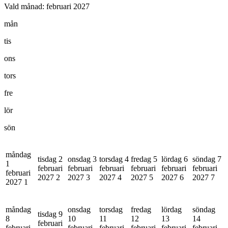
Vald månad:
februari 2027
mån
tis
ons
tors
fre
lör
sön
måndag
tisdag 2
onsdag 3
torsdag 4
fredag 5
lördag 6
söndag 7
1
februari
februari
februari
februari
februari
februari
februari
2027
2
2027
3
2027
4
2027
5
2027
6
2027
7
2027
1
måndag
onsdag
torsdag
fredag
lördag
söndag
tisdag 9
8
10
11
12
13
14
februari
februari
februari
februari
februari
februari
februari