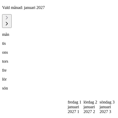
Vald månad:
januari 2027
mån
tis
ons
tors
fre
lör
sön
fredag 1
lördag 2
söndag 3
januari
januari
januari
2027
1
2027
2
2027
3