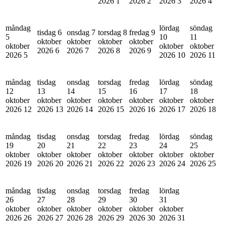
2026
1
2026
2
2026
3
2026
4
måndag
lördag
söndag
tisdag 6
onsdag 7
torsdag 8
fredag 9
5
10
11
oktober
oktober
oktober
oktober
oktober
oktober
oktober
2026
6
2026
7
2026
8
2026
9
2026
5
2026
10
2026
11
måndag
tisdag
onsdag
torsdag
fredag
lördag
söndag
12
13
14
15
16
17
18
oktober
oktober
oktober
oktober
oktober
oktober
oktober
2026
12
2026
13
2026
14
2026
15
2026
16
2026
17
2026
18
måndag
tisdag
onsdag
torsdag
fredag
lördag
söndag
19
20
21
22
23
24
25
oktober
oktober
oktober
oktober
oktober
oktober
oktober
2026
19
2026
20
2026
21
2026
22
2026
23
2026
24
2026
25
måndag
tisdag
onsdag
torsdag
fredag
lördag
26
27
28
29
30
31
oktober
oktober
oktober
oktober
oktober
oktober
2026
26
2026
27
2026
28
2026
29
2026
30
2026
31