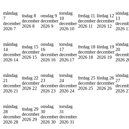
måndag
torsdag
söndag
tisdag 8
onsdag 9
fredag 11
lördag 12
7
10
13
december
december
december
december
december
december
decemb
2026
8
2026
9
2026
11
2026
12
2026
7
2026
10
2026
1
måndag
onsdag
torsdag
söndag
tisdag 15
fredag 18
lördag 19
14
16
17
20
december
december
december
december
december
december
decemb
2026
15
2026
18
2026
19
2026
14
2026
16
2026
17
2026
2
måndag
onsdag
torsdag
söndag
tisdag 22
fredag 25
lördag 26
21
23
24
27
december
december
december
december
december
december
decemb
2026
22
2026
25
2026
26
2026
21
2026
23
2026
24
2026
2
måndag
onsdag
torsdag
tisdag 29
28
30
31
december
december
december
december
2026
29
2026
28
2026
30
2026
31