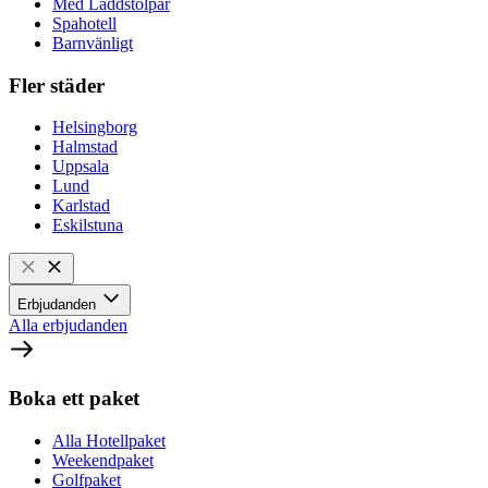
Med Laddstolpar
Spahotell
Barnvänligt
Fler städer
Helsingborg
Halmstad
Uppsala
Lund
Karlstad
Eskilstuna
Erbjudanden
Alla erbjudanden
Boka ett paket
Alla Hotellpaket
Weekendpaket
Golfpaket