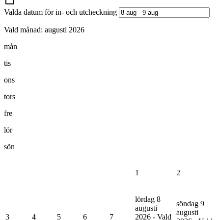
Valda datum för in- och utcheckning
Vald månad:
augusti 2026
mån
tis
ons
tors
fre
lör
sön
1
2
lördag 8
söndag 9
augusti
augusti
3
4
5
6
7
2026 - Vald