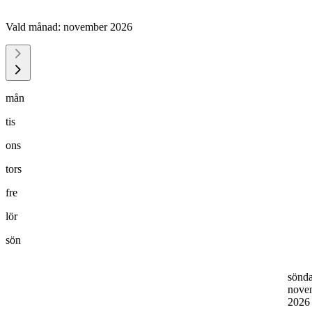
Vald månad:
november 2026
mån
tis
ons
tors
fre
lör
sön
sönd
nove
202