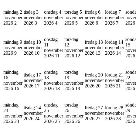
måndag 2
tisdag 3
onsdag 4
torsdag 5
fredag 6
lördag 7
sönd
november
november
november
november
november
november
nove
2026
2
2026
3
2026
4
2026
5
2026
6
2026
7
202
onsdag
torsdag
sönd
måndag 9
tisdag 10
fredag 13
lördag 14
11
12
15
november
november
november
november
november
november
nove
2026
9
2026
10
2026
13
2026
14
2026
11
2026
12
202
måndag
onsdag
torsdag
sönd
tisdag 17
fredag 20
lördag 21
16
18
19
22
november
november
november
november
november
november
nove
2026
17
2026
20
2026
21
2026
16
2026
18
2026
19
202
måndag
onsdag
torsdag
sönd
tisdag 24
fredag 27
lördag 28
23
25
26
29
november
november
november
november
november
november
nove
2026
24
2026
27
2026
28
2026
23
2026
25
2026
26
202