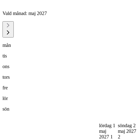
Vald månad:
maj 2027
mån
tis
ons
tors
fre
lör
sön
lördag 1
söndag 2
maj
maj 2027
2027
1
2