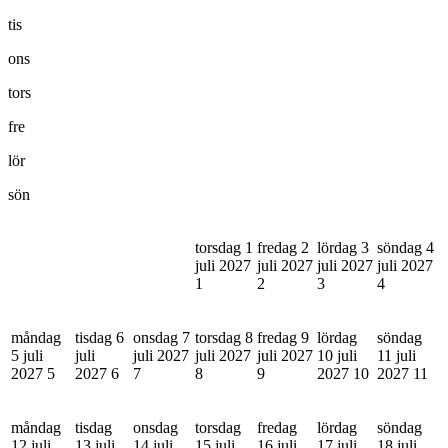
tis
ons
tors
fre
lör
sön
torsdag 1
fredag 2
lördag 3
söndag 4
juli 2027
juli 2027
juli 2027
juli 2027
1
2
3
4
måndag
tisdag 6
onsdag 7
torsdag 8
fredag 9
lördag
söndag
5 juli
juli
juli 2027
juli 2027
juli 2027
10 juli
11 juli
2027
5
2027
6
7
8
9
2027
10
2027
11
måndag
tisdag
onsdag
torsdag
fredag
lördag
söndag
12 juli
13 juli
14 juli
15 juli
16 juli
17 juli
18 juli