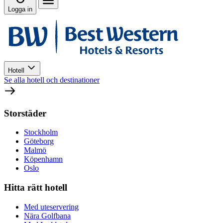
Logga in
Hotell
Se alla hotell och destinationer
Storstäder
Stockholm
Göteborg
Malmö
Köpenhamn
Oslo
Hitta rätt hotell
Med uteservering
Nära Golfbana