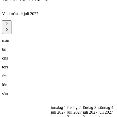
Vald månad:
juli 2027
mån
tis
ons
tors
fre
lör
sön
torsdag 1
fredag 2
lördag 3
söndag 4
juli 2027
juli 2027
juli 2027
juli 2027
1
2
3
4