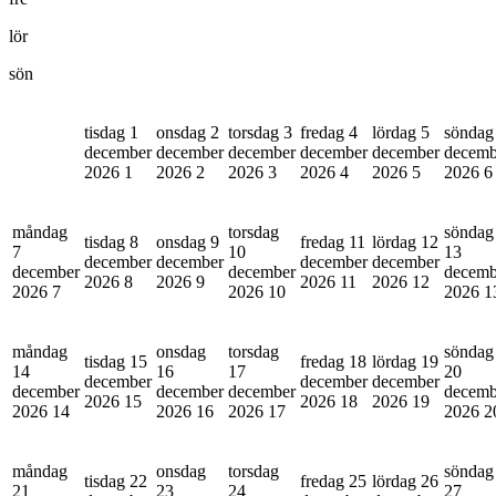
lör
sön
tisdag 1
onsdag 2
torsdag 3
fredag 4
lördag 5
söndag
december
december
december
december
december
decemb
2026
1
2026
2
2026
3
2026
4
2026
5
2026
6
måndag
torsdag
söndag
tisdag 8
onsdag 9
fredag 11
lördag 12
7
10
13
december
december
december
december
december
december
decemb
2026
8
2026
9
2026
11
2026
12
2026
7
2026
10
2026
1
måndag
onsdag
torsdag
söndag
tisdag 15
fredag 18
lördag 19
14
16
17
20
december
december
december
december
december
december
decemb
2026
15
2026
18
2026
19
2026
14
2026
16
2026
17
2026
2
måndag
onsdag
torsdag
söndag
tisdag 22
fredag 25
lördag 26
21
23
24
27