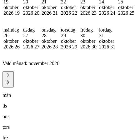
19
20
21
22
23
24
25
oktober
oktober
oktober
oktober
oktober
oktober
oktober
2026
19
2026
20
2026
21
2026
22
2026
23
2026
24
2026
25
måndag
tisdag
onsdag
torsdag
fredag
lördag
26
27
28
29
30
31
oktober
oktober
oktober
oktober
oktober
oktober
2026
26
2026
27
2026
28
2026
29
2026
30
2026
31
Vald månad:
november 2026
mån
tis
ons
tors
fre