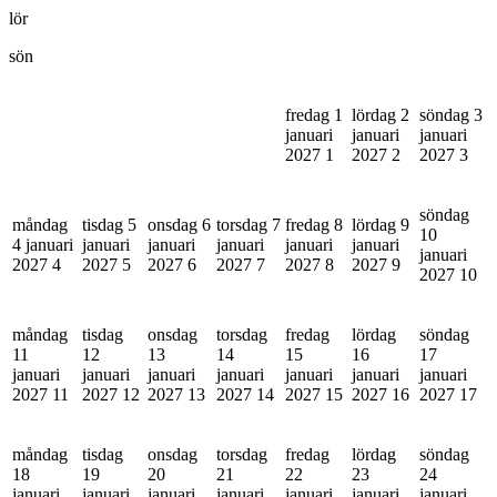
lör
sön
fredag 1
lördag 2
söndag 3
januari
januari
januari
2027
1
2027
2
2027
3
söndag
måndag
tisdag 5
onsdag 6
torsdag 7
fredag 8
lördag 9
10
4 januari
januari
januari
januari
januari
januari
januari
2027
4
2027
5
2027
6
2027
7
2027
8
2027
9
2027
10
måndag
tisdag
onsdag
torsdag
fredag
lördag
söndag
11
12
13
14
15
16
17
januari
januari
januari
januari
januari
januari
januari
2027
11
2027
12
2027
13
2027
14
2027
15
2027
16
2027
17
måndag
tisdag
onsdag
torsdag
fredag
lördag
söndag
18
19
20
21
22
23
24
januari
januari
januari
januari
januari
januari
januari