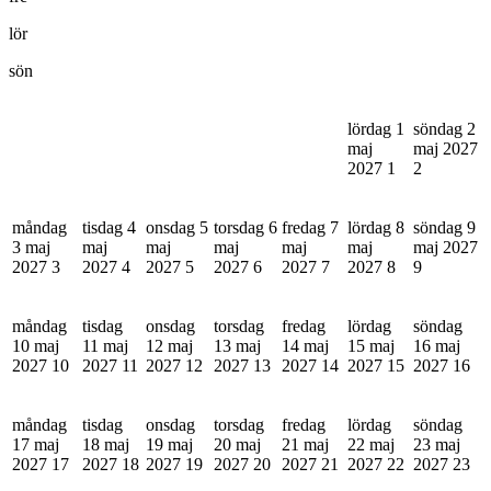
lör
sön
lördag 1
söndag 2
maj
maj 2027
2027
1
2
måndag
tisdag 4
onsdag 5
torsdag 6
fredag 7
lördag 8
söndag 9
3 maj
maj
maj
maj
maj
maj
maj 2027
2027
3
2027
4
2027
5
2027
6
2027
7
2027
8
9
måndag
tisdag
onsdag
torsdag
fredag
lördag
söndag
10 maj
11 maj
12 maj
13 maj
14 maj
15 maj
16 maj
2027
10
2027
11
2027
12
2027
13
2027
14
2027
15
2027
16
måndag
tisdag
onsdag
torsdag
fredag
lördag
söndag
17 maj
18 maj
19 maj
20 maj
21 maj
22 maj
23 maj
2027
17
2027
18
2027
19
2027
20
2027
21
2027
22
2027
23