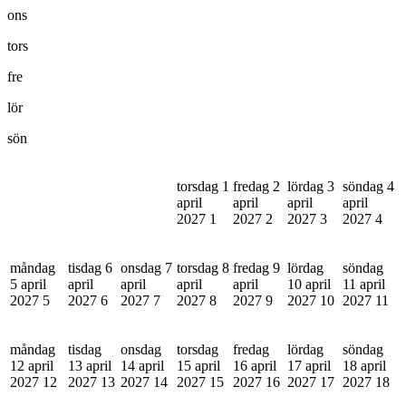
ons
tors
fre
lör
sön
torsdag 1
fredag 2
lördag 3
söndag 4
april
april
april
april
2027
1
2027
2
2027
3
2027
4
måndag
tisdag 6
onsdag 7
torsdag 8
fredag 9
lördag
söndag
5 april
april
april
april
april
10 april
11 april
2027
5
2027
6
2027
7
2027
8
2027
9
2027
10
2027
11
måndag
tisdag
onsdag
torsdag
fredag
lördag
söndag
12 april
13 april
14 april
15 april
16 april
17 april
18 april
2027
12
2027
13
2027
14
2027
15
2027
16
2027
17
2027
18