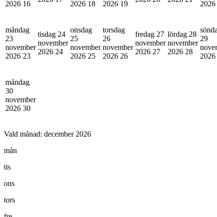
2026
16
2026
18
2026
19
202
måndag
onsdag
torsdag
sönd
tisdag 24
fredag 27
lördag 28
23
25
26
29
november
november
november
november
november
november
nove
2026
24
2026
27
2026
28
2026
23
2026
25
2026
26
202
måndag
30
november
2026
30
Vald månad:
december 2026
mån
tis
ons
tors
fre