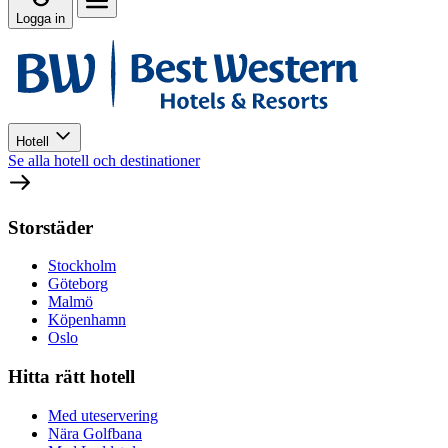
Logga in
Hotell
Se alla hotell och destinationer
Storstäder
Stockholm
Göteborg
Malmö
Köpenhamn
Oslo
Hitta rätt hotell
Med uteservering
Nära Golfbana