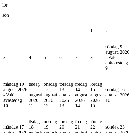
lör
sön
1
2
söndag 9
augusti 2026
3
4
5
6
7
8
- Vald
ankomstdag
9
måndag 10
tisdag
onsdag
torsdag
fredag
lördag
augusti 2026
11
12
13
14
15
söndag 16
- Vald
augusti
augusti
augusti
augusti
augusti
augusti 2026
avresedag
2026
2026
2026
2026
2026
16
10
11
12
13
14
15
tisdag
onsdag
torsdag
fredag
lördag
måndag 17
18
19
20
21
22
söndag 23
augusti 2026
augusti
augusti
augusti
augusti
augusti
augusti 2026