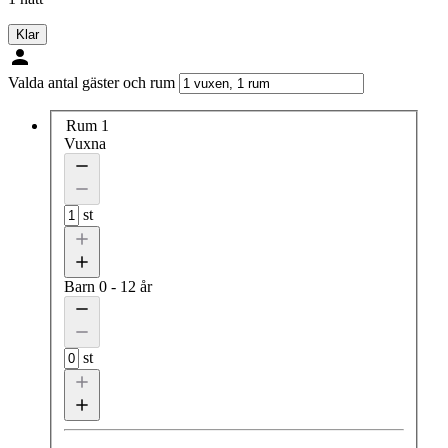
Klar
Valda antal gäster och rum
Rum 1
Vuxna
st
Barn
0 - 12 år
st