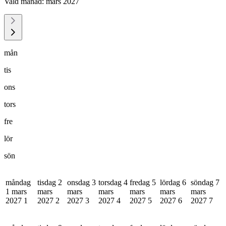
Vald månad:
mars 2027
mån
tis
ons
tors
fre
lör
sön
måndag
tisdag 2
onsdag 3
torsdag 4
fredag 5
lördag 6
söndag 7
1 mars
mars
mars
mars
mars
mars
mars
2027
1
2027
2
2027
3
2027
4
2027
5
2027
6
2027
7