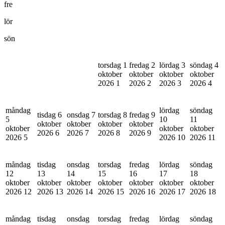
fre
lör
sön
torsdag 1
fredag 2
lördag 3
söndag 4
oktober
oktober
oktober
oktober
2026
1
2026
2
2026
3
2026
4
måndag
lördag
söndag
tisdag 6
onsdag 7
torsdag 8
fredag 9
5
10
11
oktober
oktober
oktober
oktober
oktober
oktober
oktober
2026
6
2026
7
2026
8
2026
9
2026
5
2026
10
2026
11
måndag
tisdag
onsdag
torsdag
fredag
lördag
söndag
12
13
14
15
16
17
18
oktober
oktober
oktober
oktober
oktober
oktober
oktober
2026
12
2026
13
2026
14
2026
15
2026
16
2026
17
2026
18
måndag
tisdag
onsdag
torsdag
fredag
lördag
söndag