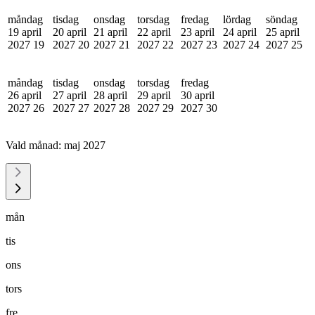
måndag
tisdag
onsdag
torsdag
fredag
lördag
söndag
19 april
20 april
21 april
22 april
23 april
24 april
25 april
2027
19
2027
20
2027
21
2027
22
2027
23
2027
24
2027
25
måndag
tisdag
onsdag
torsdag
fredag
26 april
27 april
28 april
29 april
30 april
2027
26
2027
27
2027
28
2027
29
2027
30
Vald månad:
maj 2027
mån
tis
ons
tors
fre