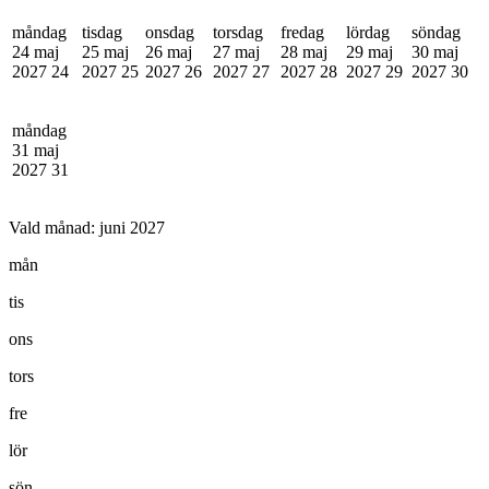
måndag
tisdag
onsdag
torsdag
fredag
lördag
söndag
24 maj
25 maj
26 maj
27 maj
28 maj
29 maj
30 maj
2027
24
2027
25
2027
26
2027
27
2027
28
2027
29
2027
30
måndag
31 maj
2027
31
Vald månad:
juni 2027
mån
tis
ons
tors
fre
lör
sön