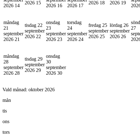
2026
15
2026
18
2026
19
2026
14
2026
16
2026
17
202
måndag
onsdag
torsdag
sön
tisdag 22
fredag 25
lördag 26
21
23
24
27
september
september
september
september
september
september
sept
2026
22
2026
25
2026
26
2026
21
2026
23
2026
24
202
måndag
onsdag
tisdag 29
28
30
september
september
september
2026
29
2026
28
2026
30
Vald månad:
oktober 2026
mån
tis
ons
tors