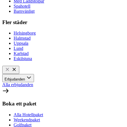
Med Laddstolpar
Spahotell
Barnvänligt
Fler städer
Helsingborg
Halmstad
Uppsala
Lund
Karlstad
Eskilstuna
Erbjudanden
Alla erbjudanden
Boka ett paket
Alla Hotellpaket
Weekendpaket
Golfpaket