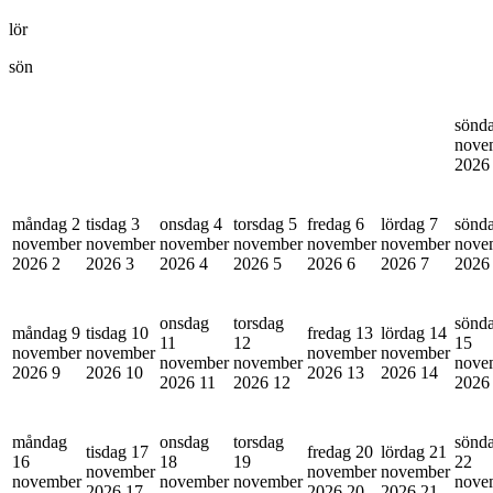
lör
sön
sönd
nove
202
måndag 2
tisdag 3
onsdag 4
torsdag 5
fredag 6
lördag 7
sönd
november
november
november
november
november
november
nove
2026
2
2026
3
2026
4
2026
5
2026
6
2026
7
202
onsdag
torsdag
sönd
måndag 9
tisdag 10
fredag 13
lördag 14
11
12
15
november
november
november
november
november
november
nove
2026
9
2026
10
2026
13
2026
14
2026
11
2026
12
202
måndag
onsdag
torsdag
sönd
tisdag 17
fredag 20
lördag 21
16
18
19
22
november
november
november
november
november
november
nove
2026
17
2026
20
2026
21