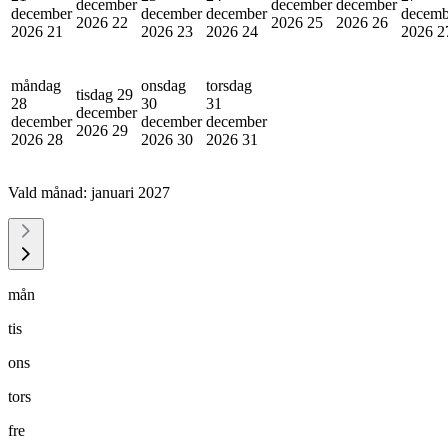
december
december
december
december
december
december
decemb
2026
22
2026
25
2026
26
2026
21
2026
23
2026
24
2026
2
måndag
onsdag
torsdag
tisdag 29
28
30
31
december
december
december
december
2026
29
2026
28
2026
30
2026
31
Vald månad:
januari 2027
mån
tis
ons
tors
fre