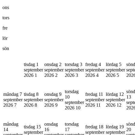
ons
tors
fre
lör
sön
tisdag 1
onsdag 2
torsdag 3
fredag 4
lördag 5
sönd
september
september
september
september
september
sept
2026
1
2026
2
2026
3
2026
4
2026
5
202
torsdag
sön
måndag 7
tisdag 8
onsdag 9
fredag 11
lördag 12
10
13
september
september
september
september
september
september
sept
2026
7
2026
8
2026
9
2026
11
2026
12
2026
10
202
måndag
onsdag
torsdag
sön
tisdag 15
fredag 18
lördag 19
14
16
17
20
september
september
september
september
september
september
sept