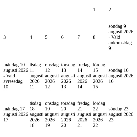
1
2
söndag 9
augusti 2026
3
4
5
6
7
8
- Vald
ankomstdag
9
måndag 10
tisdag
onsdag
torsdag
fredag
lördag
augusti 2026
11
12
13
14
15
söndag 16
- Vald
augusti
augusti
augusti
augusti
augusti
augusti 2026
avresedag
2026
2026
2026
2026
2026
16
10
11
12
13
14
15
tisdag
onsdag
torsdag
fredag
lördag
måndag 17
18
19
20
21
22
söndag 23
augusti 2026
augusti
augusti
augusti
augusti
augusti
augusti 2026
17
2026
2026
2026
2026
2026
23
18
19
20
21
22