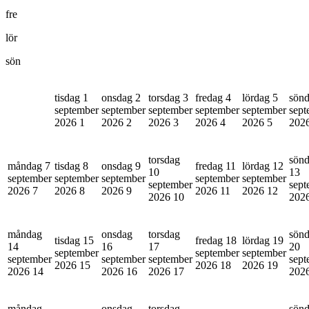
fre
lör
sön
tisdag 1
onsdag 2
torsdag 3
fredag 4
lördag 5
sönd
september
september
september
september
september
sept
2026
1
2026
2
2026
3
2026
4
2026
5
202
torsdag
sön
måndag 7
tisdag 8
onsdag 9
fredag 11
lördag 12
10
13
september
september
september
september
september
september
sept
2026
7
2026
8
2026
9
2026
11
2026
12
2026
10
202
måndag
onsdag
torsdag
sön
tisdag 15
fredag 18
lördag 19
14
16
17
20
september
september
september
september
september
september
sept
2026
15
2026
18
2026
19
2026
14
2026
16
2026
17
202
måndag
onsdag
torsdag
sön