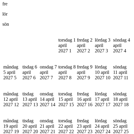
fre
lör
sön
torsdag 1
fredag 2
lördag 3
söndag 4
april
april
april
april
2027
1
2027
2
2027
3
2027
4
måndag
tisdag 6
onsdag 7
torsdag 8
fredag 9
lördag
söndag
5 april
april
april
april
april
10 april
11 april
2027
5
2027
6
2027
7
2027
8
2027
9
2027
10
2027
11
måndag
tisdag
onsdag
torsdag
fredag
lördag
söndag
12 april
13 april
14 april
15 april
16 april
17 april
18 april
2027
12
2027
13
2027
14
2027
15
2027
16
2027
17
2027
18
måndag
tisdag
onsdag
torsdag
fredag
lördag
söndag
19 april
20 april
21 april
22 april
23 april
24 april
25 april
2027
19
2027
20
2027
21
2027
22
2027
23
2027
24
2027
25