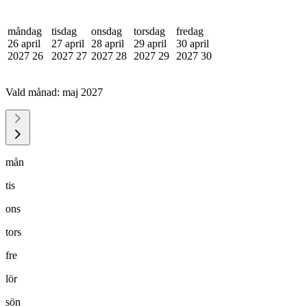
måndag
tisdag
onsdag
torsdag
fredag
26 april
27 april
28 april
29 april
30 april
2027
26
2027
27
2027
28
2027
29
2027
30
Vald månad:
maj 2027
mån
tis
ons
tors
fre
lör
sön