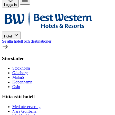
Logga in
Hotell
Se alla hotell och destinationer
Storstäder
Stockholm
Göteborg
Malmö
Köpenhamn
Oslo
Hitta rätt hotell
Med uteservering
Nära Golfbana