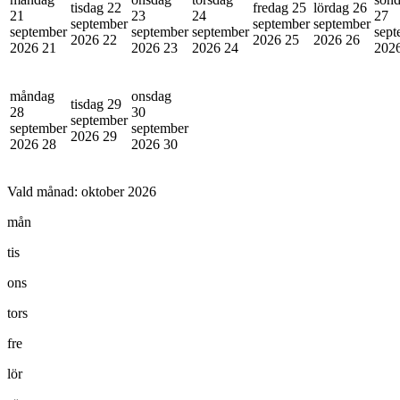
tisdag 22
fredag 25
lördag 26
21
23
24
27
september
september
september
september
september
september
sept
2026
22
2026
25
2026
26
2026
21
2026
23
2026
24
202
måndag
onsdag
tisdag 29
28
30
september
september
september
2026
29
2026
28
2026
30
Vald månad:
oktober 2026
mån
tis
ons
tors
fre
lör