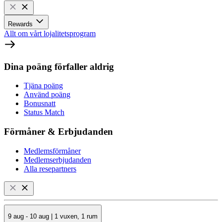
Rewards
Allt om vårt lojalitetsprogram
Dina poäng förfaller aldrig
Tjäna poäng
Använd poäng
Bonusnatt
Status Match
Förmåner & Erbjudanden
Medlemsförmåner
Medlemserbjudanden
Alla resepartners
9 aug - 10 aug | 1 vuxen, 1 rum