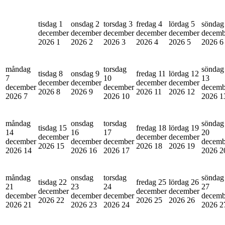
tisdag 1
onsdag 2
torsdag 3
fredag 4
lördag 5
söndag
december
december
december
december
december
decemb
2026
1
2026
2
2026
3
2026
4
2026
5
2026
6
måndag
torsdag
söndag
tisdag 8
onsdag 9
fredag 11
lördag 12
7
10
13
december
december
december
december
december
december
decemb
2026
8
2026
9
2026
11
2026
12
2026
7
2026
10
2026
1
måndag
onsdag
torsdag
söndag
tisdag 15
fredag 18
lördag 19
14
16
17
20
december
december
december
december
december
december
decemb
2026
15
2026
18
2026
19
2026
14
2026
16
2026
17
2026
2
måndag
onsdag
torsdag
söndag
tisdag 22
fredag 25
lördag 26
21
23
24
27
december
december
december
december
december
december
decemb
2026
22
2026
25
2026
26
2026
21
2026
23
2026
24
2026
2