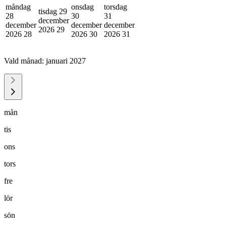
måndag
onsdag
torsdag
tisdag 29
28
30
31
december
december
december
december
2026
29
2026
28
2026
30
2026
31
Vald månad:
januari 2027
mån
tis
ons
tors
fre
lör
sön