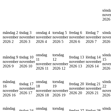
sönd
nove
202
måndag 2
tisdag 3
onsdag 4
torsdag 5
fredag 6
lördag 7
sönd
november
november
november
november
november
november
nove
2026
2
2026
3
2026
4
2026
5
2026
6
2026
7
202
onsdag
torsdag
sönd
måndag 9
tisdag 10
fredag 13
lördag 14
11
12
15
november
november
november
november
november
november
nove
2026
9
2026
10
2026
13
2026
14
2026
11
2026
12
202
måndag
onsdag
torsdag
sönd
tisdag 17
fredag 20
lördag 21
16
18
19
22
november
november
november
november
november
november
nove
2026
17
2026
20
2026
21
2026
16
2026
18
2026
19
202
måndag
onsdag
torsdag
sönd
tisdag 24
fredag 27
lördag 28