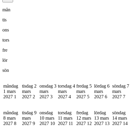
mån
tis
ons
tors
fre
lör
sön
måndag
tisdag 2
onsdag 3
torsdag 4
fredag 5
lördag 6
söndag 7
1 mars
mars
mars
mars
mars
mars
mars
2027
1
2027
2
2027
3
2027
4
2027
5
2027
6
2027
7
måndag
tisdag 9
onsdag
torsdag
fredag
lördag
söndag
8 mars
mars
10 mars
11 mars
12 mars
13 mars
14 mars
2027
8
2027
9
2027
10
2027
11
2027
12
2027
13
2027
14