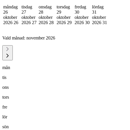
måndag
tisdag
onsdag
torsdag
fredag
lördag
26
27
28
29
30
31
oktober
oktober
oktober
oktober
oktober
oktober
2026
26
2026
27
2026
28
2026
29
2026
30
2026
31
Vald månad:
november 2026
mån
tis
ons
tors
fre
lör
sön