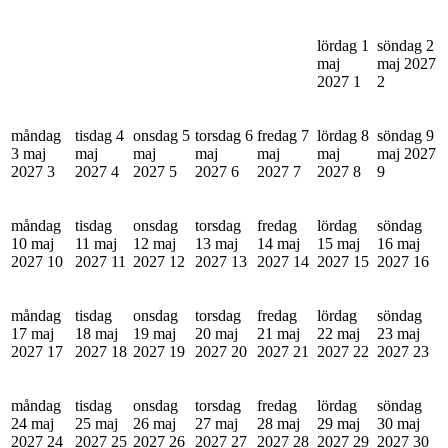
lördag 1
söndag 2
maj
maj 2027
2027
1
2
måndag
tisdag 4
onsdag 5
torsdag 6
fredag 7
lördag 8
söndag 9
3 maj
maj
maj
maj
maj
maj
maj 2027
2027
3
2027
4
2027
5
2027
6
2027
7
2027
8
9
måndag
tisdag
onsdag
torsdag
fredag
lördag
söndag
10 maj
11 maj
12 maj
13 maj
14 maj
15 maj
16 maj
2027
10
2027
11
2027
12
2027
13
2027
14
2027
15
2027
16
måndag
tisdag
onsdag
torsdag
fredag
lördag
söndag
17 maj
18 maj
19 maj
20 maj
21 maj
22 maj
23 maj
2027
17
2027
18
2027
19
2027
20
2027
21
2027
22
2027
23
måndag
tisdag
onsdag
torsdag
fredag
lördag
söndag
24 maj
25 maj
26 maj
27 maj
28 maj
29 maj
30 maj
2027
24
2027
25
2027
26
2027
27
2027
28
2027
29
2027
30