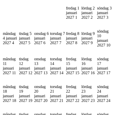
fredag 1
lördag 2
söndag 3
januari
januari
januari
2027
1
2027
2
2027
3
söndag
måndag
tisdag 5
onsdag 6
torsdag 7
fredag 8
lördag 9
10
4 januari
januari
januari
januari
januari
januari
januari
2027
4
2027
5
2027
6
2027
7
2027
8
2027
9
2027
10
måndag
tisdag
onsdag
torsdag
fredag
lördag
söndag
11
12
13
14
15
16
17
januari
januari
januari
januari
januari
januari
januari
2027
11
2027
12
2027
13
2027
14
2027
15
2027
16
2027
17
måndag
tisdag
onsdag
torsdag
fredag
lördag
söndag
18
19
20
21
22
23
24
januari
januari
januari
januari
januari
januari
januari
2027
18
2027
19
2027
20
2027
21
2027
22
2027
23
2027
24
måndag
tisdag
onsdag
torsdag
fredag
lördag
söndag