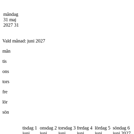
måndag
31 maj
2027
31
Vald månad:
juni 2027
mån
tis
ons
tors
fre
lör
sön
tisdag 1
onsdag 2
torsdag 3
fredag 4
lördag 5
söndag 6
juni
juni
juni
juni
juni
juni 2027