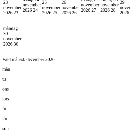
23
25
26
29
november
november
november
november
november
november
nove
2026
24
2026
27
2026
28
2026
23
2026
25
2026
26
202
måndag
30
november
2026
30
Vald månad:
december 2026
mån
tis
ons
tors
fre
lör
sön