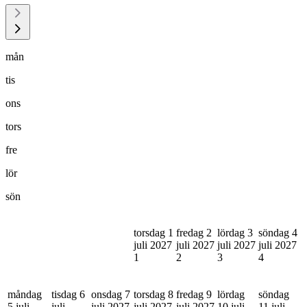
mån
tis
ons
tors
fre
lör
sön
torsdag 1
fredag 2
lördag 3
söndag 4
juli 2027
juli 2027
juli 2027
juli 2027
1
2
3
4
måndag
tisdag 6
onsdag 7
torsdag 8
fredag 9
lördag
söndag
5 juli
juli
juli 2027
juli 2027
juli 2027
10 juli
11 juli