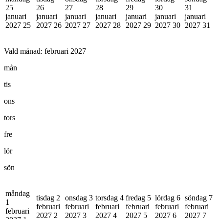
25
26
27
28
29
30
31
januari
januari
januari
januari
januari
januari
januari
2027
25
2027
26
2027
27
2027
28
2027
29
2027
30
2027
31
Vald månad:
februari 2027
mån
tis
ons
tors
fre
lör
sön
måndag
tisdag 2
onsdag 3
torsdag 4
fredag 5
lördag 6
söndag 7
1
februari
februari
februari
februari
februari
februari
februari
2027
2
2027
3
2027
4
2027
5
2027
6
2027
7