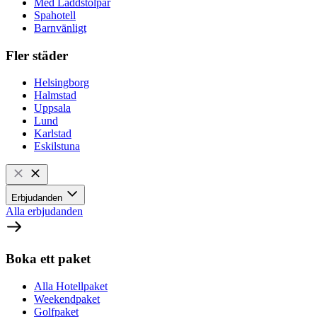
Med Laddstolpar
Spahotell
Barnvänligt
Fler städer
Helsingborg
Halmstad
Uppsala
Lund
Karlstad
Eskilstuna
Erbjudanden
Alla erbjudanden
Boka ett paket
Alla Hotellpaket
Weekendpaket
Golfpaket