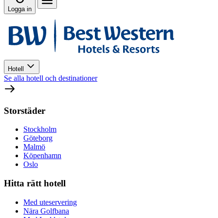
Logga in
Hotell
Se alla hotell och destinationer
Storstäder
Stockholm
Göteborg
Malmö
Köpenhamn
Oslo
Hitta rätt hotell
Med uteservering
Nära Golfbana