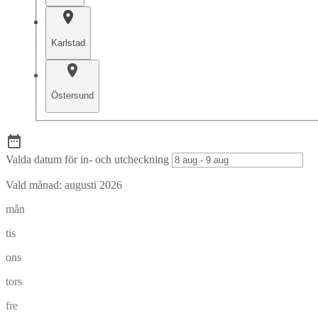
Karlstad
Östersund
Valda datum för in- och utcheckning
Vald månad:
augusti 2026
mån
tis
ons
tors
fre