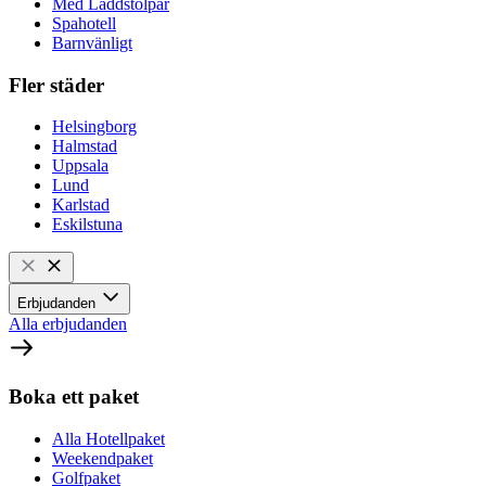
Med Laddstolpar
Spahotell
Barnvänligt
Fler städer
Helsingborg
Halmstad
Uppsala
Lund
Karlstad
Eskilstuna
Erbjudanden
Alla erbjudanden
Boka ett paket
Alla Hotellpaket
Weekendpaket
Golfpaket