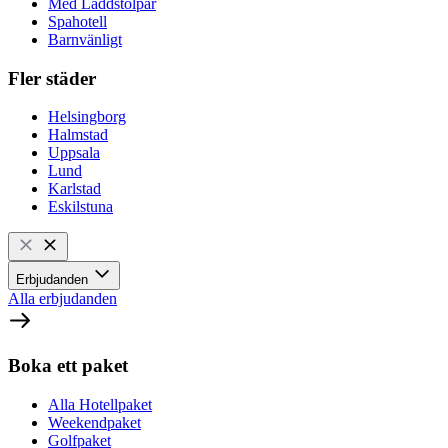
Med Laddstolpar
Spahotell
Barnvänligt
Fler städer
Helsingborg
Halmstad
Uppsala
Lund
Karlstad
Eskilstuna
Erbjudanden
Alla erbjudanden
Boka ett paket
Alla Hotellpaket
Weekendpaket
Golfpaket