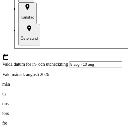
Karlstad
Östersund
Valda datum för in- och utcheckning
Vald månad:
augusti 2026
mån
tis
ons
tors
fre