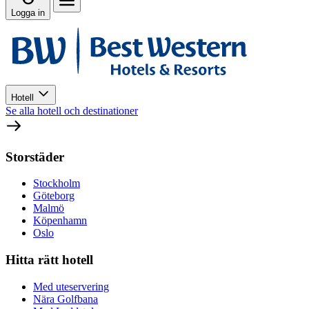
Logga in
Hotell
Se alla hotell och destinationer
Storstäder
Stockholm
Göteborg
Malmö
Köpenhamn
Oslo
Hitta rätt hotell
Med uteservering
Nära Golfbana