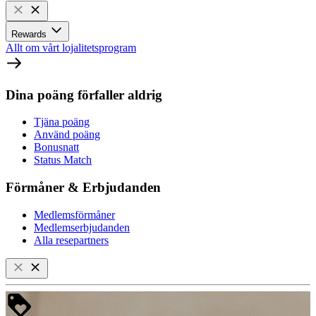
Rewards
Allt om vårt lojalitetsprogram
Dina poäng förfaller aldrig
Tjäna poäng
Använd poäng
Bonusnatt
Status Match
Förmåner & Erbjudanden
Medlemsförmåner
Medlemserbjudanden
Alla resepartners