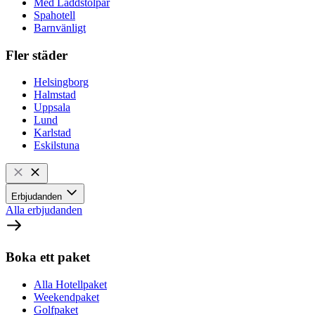
Med Laddstolpar
Spahotell
Barnvänligt
Fler städer
Helsingborg
Halmstad
Uppsala
Lund
Karlstad
Eskilstuna
Erbjudanden
Alla erbjudanden
Boka ett paket
Alla Hotellpaket
Weekendpaket
Golfpaket