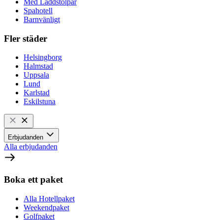
Med Laddstolpar
Spahotell
Barnvänligt
Fler städer
Helsingborg
Halmstad
Uppsala
Lund
Karlstad
Eskilstuna
Erbjudanden
Alla erbjudanden
Boka ett paket
Alla Hotellpaket
Weekendpaket
Golfpaket