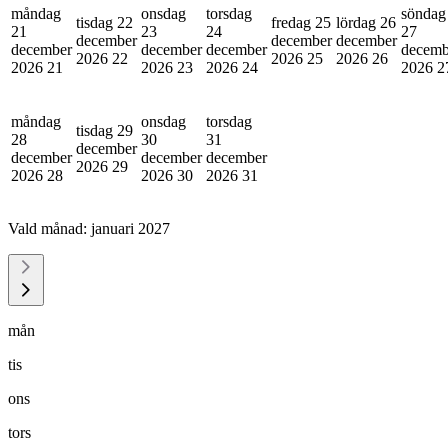
måndag
onsdag
torsdag
söndag
tisdag 22
fredag 25
lördag 26
21
23
24
27
december
december
december
december
december
december
decemb
2026
22
2026
25
2026
26
2026
21
2026
23
2026
24
2026
2
måndag
onsdag
torsdag
tisdag 29
28
30
31
december
december
december
december
2026
29
2026
28
2026
30
2026
31
Vald månad:
januari 2027
mån
tis
ons
tors