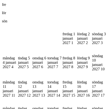
fre
lör
sön
fredag 1
lördag 2
söndag 3
januari
januari
januari
2027
1
2027
2
2027
3
söndag
måndag
tisdag 5
onsdag 6
torsdag 7
fredag 8
lördag 9
10
4 januari
januari
januari
januari
januari
januari
januari
2027
4
2027
5
2027
6
2027
7
2027
8
2027
9
2027
10
måndag
tisdag
onsdag
torsdag
fredag
lördag
söndag
11
12
13
14
15
16
17
januari
januari
januari
januari
januari
januari
januari
2027
11
2027
12
2027
13
2027
14
2027
15
2027
16
2027
17
måndag
tisdag
onsdag
torsdag
fredag
lördag
söndag