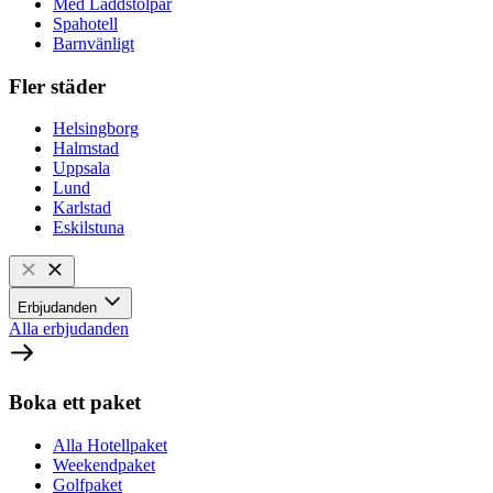
Med Laddstolpar
Spahotell
Barnvänligt
Fler städer
Helsingborg
Halmstad
Uppsala
Lund
Karlstad
Eskilstuna
Erbjudanden
Alla erbjudanden
Boka ett paket
Alla Hotellpaket
Weekendpaket
Golfpaket