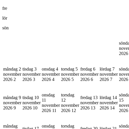
fre
lör
sön
sönd
nove
202
måndag 2
tisdag 3
onsdag 4
torsdag 5
fredag 6
lördag 7
sönd
november
november
november
november
november
november
nove
2026
2
2026
3
2026
4
2026
5
2026
6
2026
7
202
onsdag
torsdag
sönd
måndag 9
tisdag 10
fredag 13
lördag 14
11
12
15
november
november
november
november
november
november
nove
2026
9
2026
10
2026
13
2026
14
2026
11
2026
12
202
måndag
onsdag
torsdag
sönd
tisdag 17
fredag 20
lördag 21