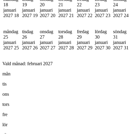
18
19
20
21
22
23
24
januari
januari
januari
januari
januari
januari
januari
2027
18
2027
19
2027
20
2027
21
2027
22
2027
23
2027
24
måndag
tisdag
onsdag
torsdag
fredag
lördag
söndag
25
26
27
28
29
30
31
januari
januari
januari
januari
januari
januari
januari
2027
25
2027
26
2027
27
2027
28
2027
29
2027
30
2027
31
Vald månad:
februari 2027
mån
tis
ons
tors
fre
lör