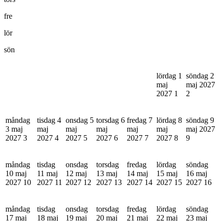
fre
lör
sön
lördag 1
söndag 2
maj
maj 2027
2027
1
2
måndag
tisdag 4
onsdag 5
torsdag 6
fredag 7
lördag 8
söndag 9
3 maj
maj
maj
maj
maj
maj
maj 2027
2027
3
2027
4
2027
5
2027
6
2027
7
2027
8
9
måndag
tisdag
onsdag
torsdag
fredag
lördag
söndag
10 maj
11 maj
12 maj
13 maj
14 maj
15 maj
16 maj
2027
10
2027
11
2027
12
2027
13
2027
14
2027
15
2027
16
måndag
tisdag
onsdag
torsdag
fredag
lördag
söndag
17 maj
18 maj
19 maj
20 maj
21 maj
22 maj
23 maj