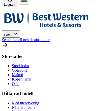
Logga in
Hotell
Se alla hotell och destinationer
Storstäder
Stockholm
Göteborg
Malmö
Köpenhamn
Oslo
Hitta rätt hotell
Med uteservering
Nära Golfbana