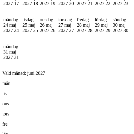
2027
17
2027
18
2027
19
2027
20
2027
21
2027
22
2027
23
måndag
tisdag
onsdag
torsdag
fredag
lördag
söndag
24 maj
25 maj
26 maj
27 maj
28 maj
29 maj
30 maj
2027
24
2027
25
2027
26
2027
27
2027
28
2027
29
2027
30
måndag
31 maj
2027
31
Vald månad:
juni 2027
mån
tis
ons
tors
fre