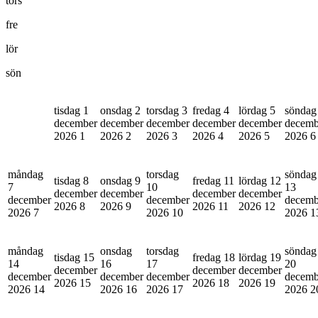
tors
fre
lör
sön
tisdag 1
onsdag 2
torsdag 3
fredag 4
lördag 5
söndag
december
december
december
december
december
decemb
2026
1
2026
2
2026
3
2026
4
2026
5
2026
6
måndag
torsdag
söndag
tisdag 8
onsdag 9
fredag 11
lördag 12
7
10
13
december
december
december
december
december
december
decemb
2026
8
2026
9
2026
11
2026
12
2026
7
2026
10
2026
1
måndag
onsdag
torsdag
söndag
tisdag 15
fredag 18
lördag 19
14
16
17
20
december
december
december
december
december
december
decemb
2026
15
2026
18
2026
19
2026
14
2026
16
2026
17
2026
2