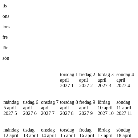
tis
ons
tors
fre
lör
sön
torsdag 1
fredag 2
lördag 3
söndag 4
april
april
april
april
2027
1
2027
2
2027
3
2027
4
måndag
tisdag 6
onsdag 7
torsdag 8
fredag 9
lördag
söndag
5 april
april
april
april
april
10 april
11 april
2027
5
2027
6
2027
7
2027
8
2027
9
2027
10
2027
11
måndag
tisdag
onsdag
torsdag
fredag
lördag
söndag
12 april
13 april
14 april
15 april
16 april
17 april
18 april