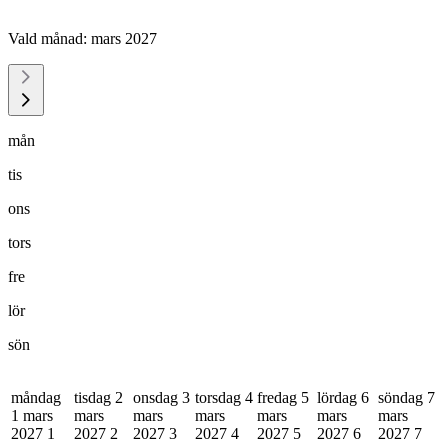
Vald månad:
mars 2027
mån
tis
ons
tors
fre
lör
sön
måndag
tisdag 2
onsdag 3
torsdag 4
fredag 5
lördag 6
söndag 7
1 mars
mars
mars
mars
mars
mars
mars
2027
1
2027
2
2027
3
2027
4
2027
5
2027
6
2027
7