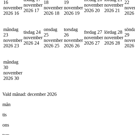
16
18
19
22
november
november
november
november
november
november
nove
2026
17
2026
20
2026
21
2026
16
2026
18
2026
19
202
måndag
onsdag
torsdag
sönd
tisdag 24
fredag 27
lördag 28
23
25
26
29
november
november
november
november
november
november
nove
2026
24
2026
27
2026
28
2026
23
2026
25
2026
26
202
måndag
30
november
2026
30
Vald månad:
december 2026
mån
tis
ons