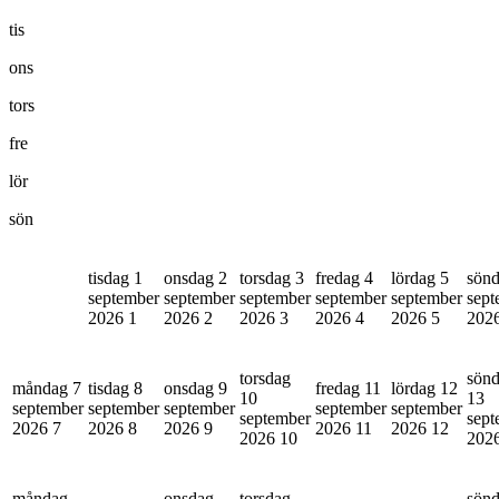
tis
ons
tors
fre
lör
sön
tisdag 1
onsdag 2
torsdag 3
fredag 4
lördag 5
sönd
september
september
september
september
september
sept
2026
1
2026
2
2026
3
2026
4
2026
5
202
torsdag
sön
måndag 7
tisdag 8
onsdag 9
fredag 11
lördag 12
10
13
september
september
september
september
september
september
sept
2026
7
2026
8
2026
9
2026
11
2026
12
2026
10
202
måndag
onsdag
torsdag
sön