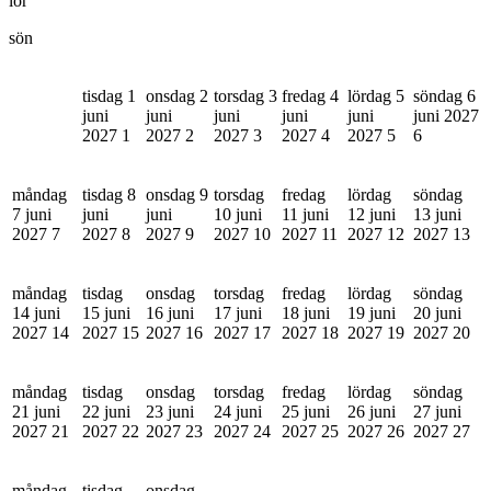
lör
sön
tisdag 1
onsdag 2
torsdag 3
fredag 4
lördag 5
söndag 6
juni
juni
juni
juni
juni
juni 2027
2027
1
2027
2
2027
3
2027
4
2027
5
6
måndag
tisdag 8
onsdag 9
torsdag
fredag
lördag
söndag
7 juni
juni
juni
10 juni
11 juni
12 juni
13 juni
2027
7
2027
8
2027
9
2027
10
2027
11
2027
12
2027
13
måndag
tisdag
onsdag
torsdag
fredag
lördag
söndag
14 juni
15 juni
16 juni
17 juni
18 juni
19 juni
20 juni
2027
14
2027
15
2027
16
2027
17
2027
18
2027
19
2027
20
måndag
tisdag
onsdag
torsdag
fredag
lördag
söndag
21 juni
22 juni
23 juni
24 juni
25 juni
26 juni
27 juni
2027
21
2027
22
2027
23
2027
24
2027
25
2027
26
2027
27
måndag
tisdag
onsdag