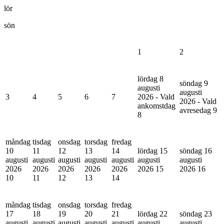
lör
sön
1
2
lördag 8
söndag 9
augusti
augusti
3
4
5
6
7
2026 - Vald
2026 - Vald
ankomstdag
avresedag
9
8
måndag
tisdag
onsdag
torsdag
fredag
10
11
12
13
14
lördag 15
söndag 16
augusti
augusti
augusti
augusti
augusti
augusti
augusti
2026
2026
2026
2026
2026
2026
15
2026
16
10
11
12
13
14
måndag
tisdag
onsdag
torsdag
fredag
17
18
19
20
21
lördag 22
söndag 23
augusti
augusti
augusti
augusti
augusti
augusti
augusti