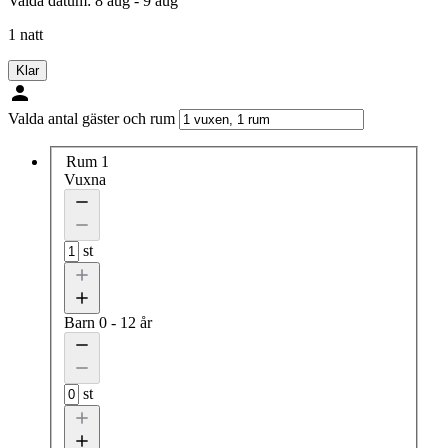
Valda datum:
8 aug - 9 aug
1 natt
Klar
Valda antal gäster och rum
Rum 1
Vuxna
st
Barn
0 - 12 år
st