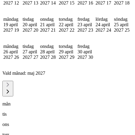
2027
12
2027
13
2027
14
2027
15
2027
16
2027
17
2027
18
måndag
tisdag
onsdag
torsdag
fredag
lördag
söndag
19 april
20 april
21 april
22 april
23 april
24 april
25 april
2027
19
2027
20
2027
21
2027
22
2027
23
2027
24
2027
25
måndag
tisdag
onsdag
torsdag
fredag
26 april
27 april
28 april
29 april
30 april
2027
26
2027
27
2027
28
2027
29
2027
30
Vald månad:
maj 2027
mån
tis
ons
tors