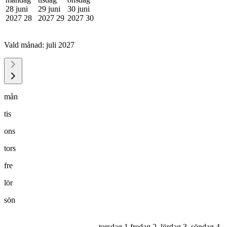
28 juni
29 juni
30 juni
2027
28
2027
29
2027
30
Vald månad:
juli 2027
mån
tis
ons
tors
fre
lör
sön
torsdag 1
fredag 2
lördag 3
söndag 4