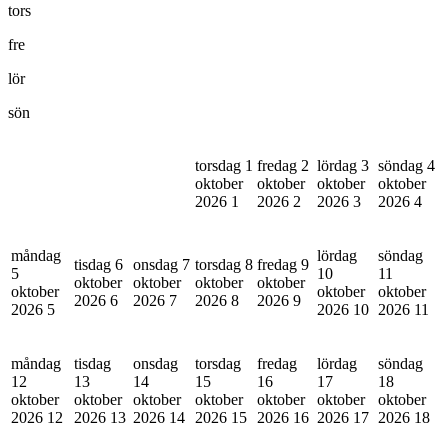
tors
fre
lör
sön
torsdag 1
fredag 2
lördag 3
söndag 4
oktober
oktober
oktober
oktober
2026
1
2026
2
2026
3
2026
4
måndag
lördag
söndag
tisdag 6
onsdag 7
torsdag 8
fredag 9
5
10
11
oktober
oktober
oktober
oktober
oktober
oktober
oktober
2026
6
2026
7
2026
8
2026
9
2026
5
2026
10
2026
11
måndag
tisdag
onsdag
torsdag
fredag
lördag
söndag
12
13
14
15
16
17
18
oktober
oktober
oktober
oktober
oktober
oktober
oktober
2026
12
2026
13
2026
14
2026
15
2026
16
2026
17
2026
18