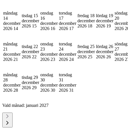
måndag
onsdag
torsdag
söndag
tisdag 15
fredag 18
lördag 19
14
16
17
20
december
december
december
december
december
december
decemb
2026
15
2026
18
2026
19
2026
14
2026
16
2026
17
2026
2
måndag
onsdag
torsdag
söndag
tisdag 22
fredag 25
lördag 26
21
23
24
27
december
december
december
december
december
december
decemb
2026
22
2026
25
2026
26
2026
21
2026
23
2026
24
2026
2
måndag
onsdag
torsdag
tisdag 29
28
30
31
december
december
december
december
2026
29
2026
28
2026
30
2026
31
Vald månad:
januari 2027