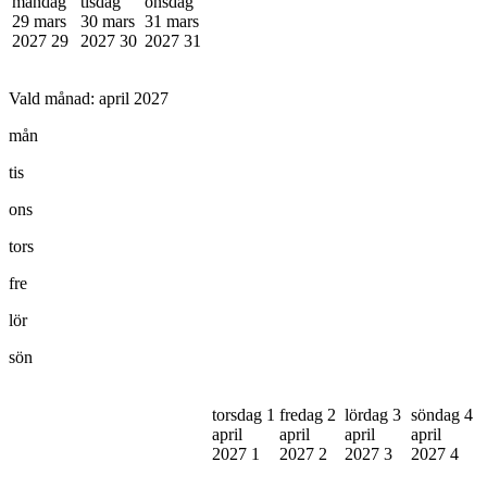
måndag
tisdag
onsdag
29 mars
30 mars
31 mars
2027
29
2027
30
2027
31
Vald månad:
april 2027
mån
tis
ons
tors
fre
lör
sön
torsdag 1
fredag 2
lördag 3
söndag 4
april
april
april
april
2027
1
2027
2
2027
3
2027
4