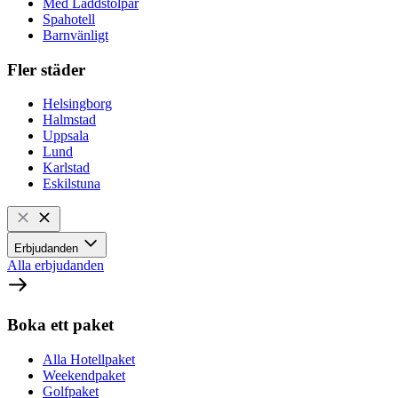
Med Laddstolpar
Spahotell
Barnvänligt
Fler städer
Helsingborg
Halmstad
Uppsala
Lund
Karlstad
Eskilstuna
Erbjudanden
Alla erbjudanden
Boka ett paket
Alla Hotellpaket
Weekendpaket
Golfpaket