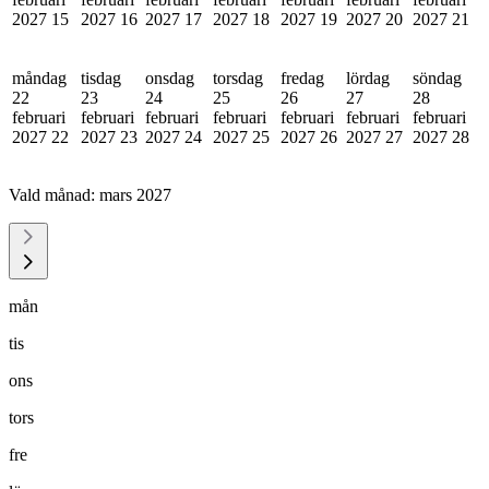
2027
15
2027
16
2027
17
2027
18
2027
19
2027
20
2027
21
måndag
tisdag
onsdag
torsdag
fredag
lördag
söndag
22
23
24
25
26
27
28
februari
februari
februari
februari
februari
februari
februari
2027
22
2027
23
2027
24
2027
25
2027
26
2027
27
2027
28
Vald månad:
mars 2027
mån
tis
ons
tors
fre