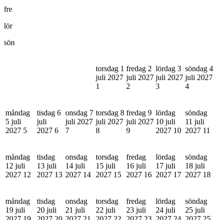
fre
lör
sön
torsdag 1
fredag 2
lördag 3
söndag 4
juli 2027
juli 2027
juli 2027
juli 2027
1
2
3
4
måndag
tisdag 6
onsdag 7
torsdag 8
fredag 9
lördag
söndag
5 juli
juli
juli 2027
juli 2027
juli 2027
10 juli
11 juli
2027
5
2027
6
7
8
9
2027
10
2027
11
måndag
tisdag
onsdag
torsdag
fredag
lördag
söndag
12 juli
13 juli
14 juli
15 juli
16 juli
17 juli
18 juli
2027
12
2027
13
2027
14
2027
15
2027
16
2027
17
2027
18
måndag
tisdag
onsdag
torsdag
fredag
lördag
söndag
19 juli
20 juli
21 juli
22 juli
23 juli
24 juli
25 juli
2027
19
2027
20
2027
21
2027
22
2027
23
2027
24
2027
25