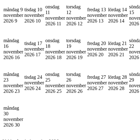
onsdag
torsdag
sönd
måndag 9
tisdag 10
fredag 13
lördag 14
11
12
15
november
november
november
november
november
november
nove
2026
9
2026
10
2026
13
2026
14
2026
11
2026
12
202
måndag
onsdag
torsdag
sönd
tisdag 17
fredag 20
lördag 21
16
18
19
22
november
november
november
november
november
november
nove
2026
17
2026
20
2026
21
2026
16
2026
18
2026
19
202
måndag
onsdag
torsdag
sönd
tisdag 24
fredag 27
lördag 28
23
25
26
29
november
november
november
november
november
november
nove
2026
24
2026
27
2026
28
2026
23
2026
25
2026
26
202
måndag
30
november
2026
30