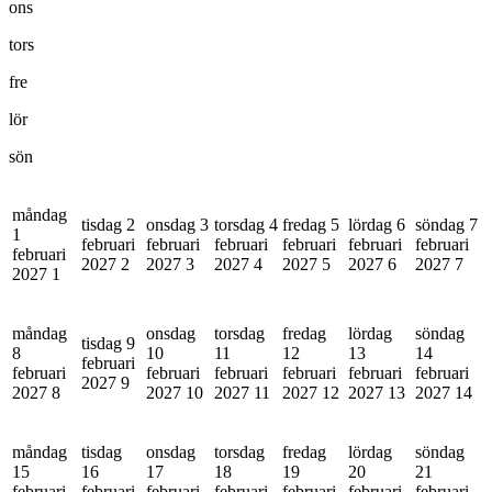
ons
tors
fre
lör
sön
måndag
tisdag 2
onsdag 3
torsdag 4
fredag 5
lördag 6
söndag 7
1
februari
februari
februari
februari
februari
februari
februari
2027
2
2027
3
2027
4
2027
5
2027
6
2027
7
2027
1
måndag
onsdag
torsdag
fredag
lördag
söndag
tisdag 9
8
10
11
12
13
14
februari
februari
februari
februari
februari
februari
februari
2027
9
2027
8
2027
10
2027
11
2027
12
2027
13
2027
14
måndag
tisdag
onsdag
torsdag
fredag
lördag
söndag
15
16
17
18
19
20
21
februari
februari
februari
februari
februari
februari
februari