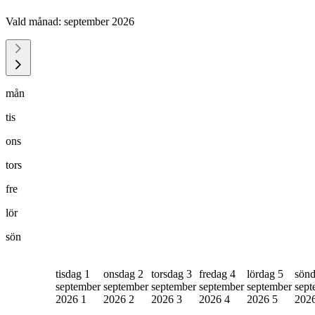
Vald månad:
september 2026
mån
tis
ons
tors
fre
lör
sön
tisdag 1
onsdag 2
torsdag 3
fredag 4
lördag 5
sönd
september
september
september
september
september
sept
2026
1
2026
2
2026
3
2026
4
2026
5
202