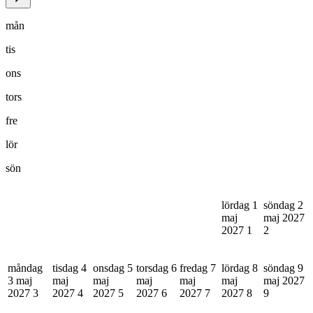
mån
tis
ons
tors
fre
lör
sön
lördag 1
söndag 2
maj
maj 2027
2027
1
2
måndag
tisdag 4
onsdag 5
torsdag 6
fredag 7
lördag 8
söndag 9
3 maj
maj
maj
maj
maj
maj
maj 2027
2027
3
2027
4
2027
5
2027
6
2027
7
2027
8
9