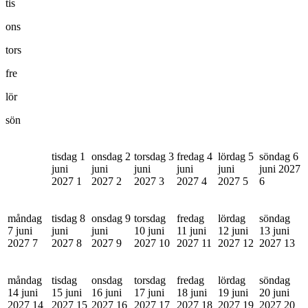
tis
ons
tors
fre
lör
sön
tisdag 1
onsdag 2
torsdag 3
fredag 4
lördag 5
söndag 6
juni
juni
juni
juni
juni
juni 2027
2027
1
2027
2
2027
3
2027
4
2027
5
6
måndag
tisdag 8
onsdag 9
torsdag
fredag
lördag
söndag
7 juni
juni
juni
10 juni
11 juni
12 juni
13 juni
2027
7
2027
8
2027
9
2027
10
2027
11
2027
12
2027
13
måndag
tisdag
onsdag
torsdag
fredag
lördag
söndag
14 juni
15 juni
16 juni
17 juni
18 juni
19 juni
20 juni
2027
14
2027
15
2027
16
2027
17
2027
18
2027
19
2027
20