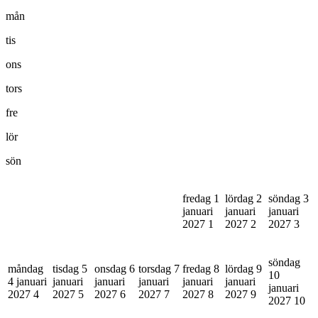
mån
tis
ons
tors
fre
lör
sön
fredag 1
lördag 2
söndag 3
januari
januari
januari
2027
1
2027
2
2027
3
söndag
måndag
tisdag 5
onsdag 6
torsdag 7
fredag 8
lördag 9
10
4 januari
januari
januari
januari
januari
januari
januari
2027
4
2027
5
2027
6
2027
7
2027
8
2027
9
2027
10