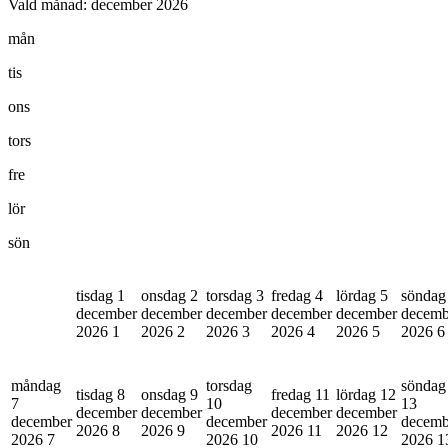
Vald månad:
december 2026
mån
tis
ons
tors
fre
lör
sön
tisdag 1
onsdag 2
torsdag 3
fredag 4
lördag 5
söndag
december
december
december
december
december
decemb
2026
1
2026
2
2026
3
2026
4
2026
5
2026
6
måndag
torsdag
söndag
tisdag 8
onsdag 9
fredag 11
lördag 12
7
10
13
december
december
december
december
december
december
decemb
2026
8
2026
9
2026
11
2026
12
2026
7
2026
10
2026
1