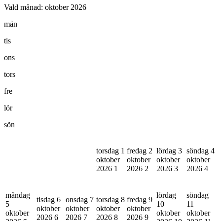
Vald månad:
oktober 2026
mån
tis
ons
tors
fre
lör
sön
torsdag 1
fredag 2
lördag 3
söndag 4
oktober
oktober
oktober
oktober
2026
1
2026
2
2026
3
2026
4
måndag
lördag
söndag
tisdag 6
onsdag 7
torsdag 8
fredag 9
5
10
11
oktober
oktober
oktober
oktober
oktober
oktober
oktober
2026
6
2026
7
2026
8
2026
9