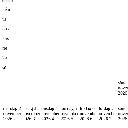
mån
tis
ons
tors
fre
lör
sön
sönd
nove
202
måndag 2
tisdag 3
onsdag 4
torsdag 5
fredag 6
lördag 7
sönd
november
november
november
november
november
november
nove
2026
2
2026
3
2026
4
2026
5
2026
6
2026
7
202