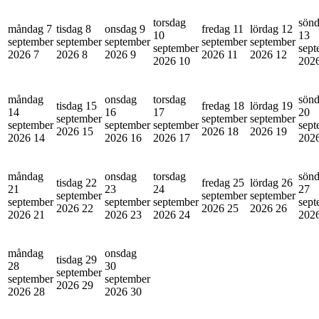
torsdag
sön
måndag 7
tisdag 8
onsdag 9
fredag 11
lördag 12
10
13
september
september
september
september
september
september
sept
2026
7
2026
8
2026
9
2026
11
2026
12
2026
10
202
måndag
onsdag
torsdag
sön
tisdag 15
fredag 18
lördag 19
14
16
17
20
september
september
september
september
september
september
sept
2026
15
2026
18
2026
19
2026
14
2026
16
2026
17
202
måndag
onsdag
torsdag
sön
tisdag 22
fredag 25
lördag 26
21
23
24
27
september
september
september
september
september
september
sept
2026
22
2026
25
2026
26
2026
21
2026
23
2026
24
202
måndag
onsdag
tisdag 29
28
30
september
september
september
2026
29
2026
28
2026
30