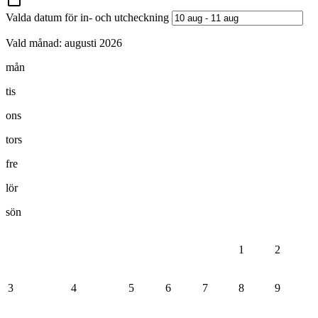
Valda datum för in- och utcheckning
Vald månad:
augusti 2026
mån
tis
ons
tors
fre
lör
sön
1
2
3
4
5
6
7
8
9