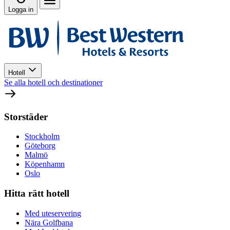
Logga in
Hotell
Se alla hotell och destinationer
Storstäder
Stockholm
Göteborg
Malmö
Köpenhamn
Oslo
Hitta rätt hotell
Med uteservering
Nära Golfbana