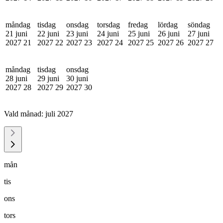
måndag
tisdag
onsdag
torsdag
fredag
lördag
söndag
21 juni
22 juni
23 juni
24 juni
25 juni
26 juni
27 juni
2027
21
2027
22
2027
23
2027
24
2027
25
2027
26
2027
27
måndag
tisdag
onsdag
28 juni
29 juni
30 juni
2027
28
2027
29
2027
30
Vald månad:
juli 2027
mån
tis
ons
tors