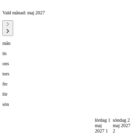
Vald månad:
maj 2027
mån
tis
ons
tors
fre
lör
sön
lördag 1
söndag 2
maj
maj 2027
2027
1
2