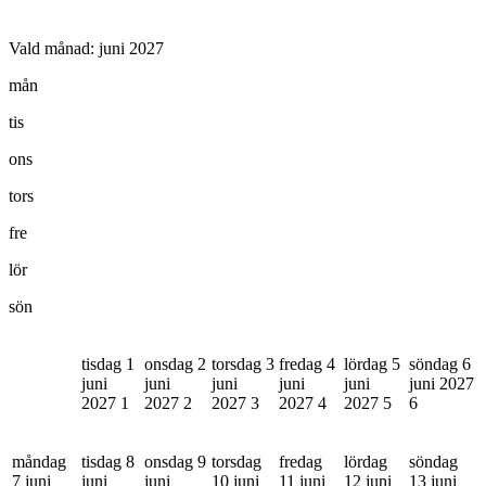
Vald månad:
juni 2027
mån
tis
ons
tors
fre
lör
sön
tisdag 1
onsdag 2
torsdag 3
fredag 4
lördag 5
söndag 6
juni
juni
juni
juni
juni
juni 2027
2027
1
2027
2
2027
3
2027
4
2027
5
6
måndag
tisdag 8
onsdag 9
torsdag
fredag
lördag
söndag
7 juni
juni
juni
10 juni
11 juni
12 juni
13 juni