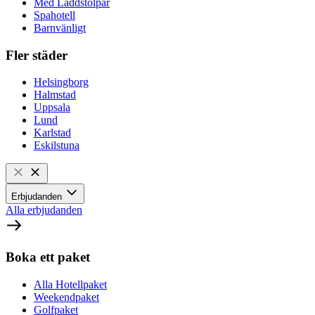
Med Laddstolpar
Spahotell
Barnvänligt
Fler städer
Helsingborg
Halmstad
Uppsala
Lund
Karlstad
Eskilstuna
Erbjudanden
Alla erbjudanden
Boka ett paket
Alla Hotellpaket
Weekendpaket
Golfpaket