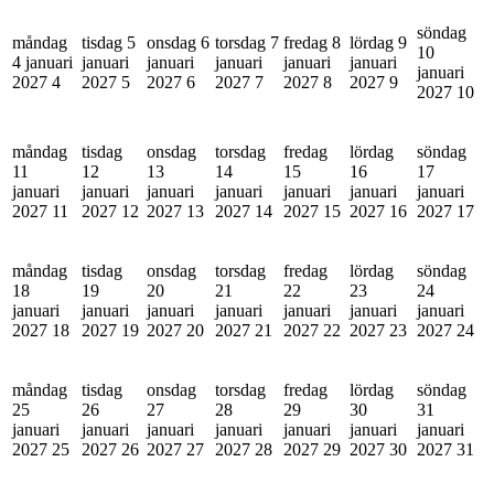
söndag
måndag
tisdag 5
onsdag 6
torsdag 7
fredag 8
lördag 9
10
4 januari
januari
januari
januari
januari
januari
januari
2027
4
2027
5
2027
6
2027
7
2027
8
2027
9
2027
10
måndag
tisdag
onsdag
torsdag
fredag
lördag
söndag
11
12
13
14
15
16
17
januari
januari
januari
januari
januari
januari
januari
2027
11
2027
12
2027
13
2027
14
2027
15
2027
16
2027
17
måndag
tisdag
onsdag
torsdag
fredag
lördag
söndag
18
19
20
21
22
23
24
januari
januari
januari
januari
januari
januari
januari
2027
18
2027
19
2027
20
2027
21
2027
22
2027
23
2027
24
måndag
tisdag
onsdag
torsdag
fredag
lördag
söndag
25
26
27
28
29
30
31
januari
januari
januari
januari
januari
januari
januari
2027
25
2027
26
2027
27
2027
28
2027
29
2027
30
2027
31