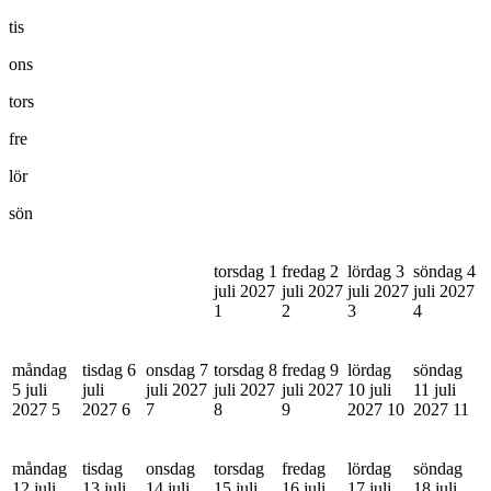
tis
ons
tors
fre
lör
sön
torsdag 1
fredag 2
lördag 3
söndag 4
juli 2027
juli 2027
juli 2027
juli 2027
1
2
3
4
måndag
tisdag 6
onsdag 7
torsdag 8
fredag 9
lördag
söndag
5 juli
juli
juli 2027
juli 2027
juli 2027
10 juli
11 juli
2027
5
2027
6
7
8
9
2027
10
2027
11
måndag
tisdag
onsdag
torsdag
fredag
lördag
söndag
12 juli
13 juli
14 juli
15 juli
16 juli
17 juli
18 juli