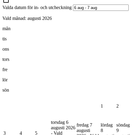
Valda datum för in- och utcheckning
Vald månad:
augusti 2026
mån
tis
ons
tors
fre
lör
sön
1
2
torsdag 6
fredag 7
lördag
söndag
augusti 2026
augusti
8
9
3
4
5
- Vald