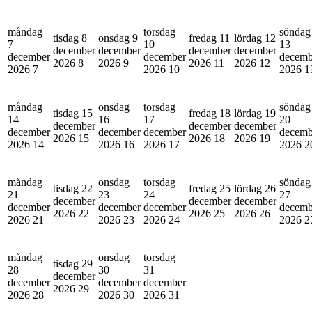
måndag
torsdag
söndag
tisdag 8
onsdag 9
fredag 11
lördag 12
7
10
13
december
december
december
december
december
december
decemb
2026
8
2026
9
2026
11
2026
12
2026
7
2026
10
2026
1
måndag
onsdag
torsdag
söndag
tisdag 15
fredag 18
lördag 19
14
16
17
20
december
december
december
december
december
december
decemb
2026
15
2026
18
2026
19
2026
14
2026
16
2026
17
2026
2
måndag
onsdag
torsdag
söndag
tisdag 22
fredag 25
lördag 26
21
23
24
27
december
december
december
december
december
december
decemb
2026
22
2026
25
2026
26
2026
21
2026
23
2026
24
2026
2
måndag
onsdag
torsdag
tisdag 29
28
30
31
december
december
december
december
2026
29
2026
28
2026
30
2026
31