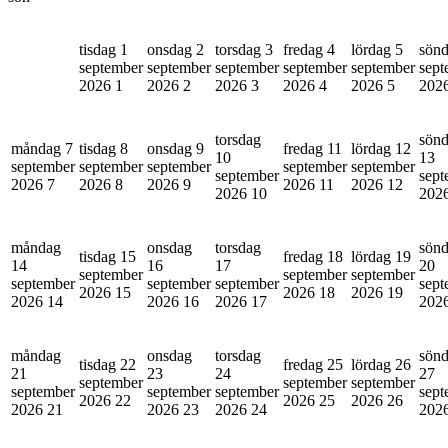
tisdag 1
onsdag 2
torsdag 3
fredag 4
lördag 5
sönd
september
september
september
september
september
sept
2026
1
2026
2
2026
3
2026
4
2026
5
202
torsdag
sön
måndag 7
tisdag 8
onsdag 9
fredag 11
lördag 12
10
13
september
september
september
september
september
september
sept
2026
7
2026
8
2026
9
2026
11
2026
12
2026
10
202
måndag
onsdag
torsdag
sön
tisdag 15
fredag 18
lördag 19
14
16
17
20
september
september
september
september
september
september
sept
2026
15
2026
18
2026
19
2026
14
2026
16
2026
17
202
måndag
onsdag
torsdag
sön
tisdag 22
fredag 25
lördag 26
21
23
24
27
september
september
september
september
september
september
sept
2026
22
2026
25
2026
26
2026
21
2026
23
2026
24
202