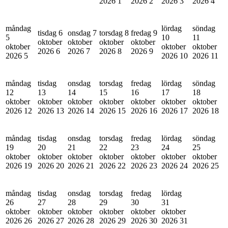
2026
1
2026
2
2026
3
2026
4
måndag
lördag
söndag
tisdag 6
onsdag 7
torsdag 8
fredag 9
5
10
11
oktober
oktober
oktober
oktober
oktober
oktober
oktober
2026
6
2026
7
2026
8
2026
9
2026
5
2026
10
2026
11
måndag
tisdag
onsdag
torsdag
fredag
lördag
söndag
12
13
14
15
16
17
18
oktober
oktober
oktober
oktober
oktober
oktober
oktober
2026
12
2026
13
2026
14
2026
15
2026
16
2026
17
2026
18
måndag
tisdag
onsdag
torsdag
fredag
lördag
söndag
19
20
21
22
23
24
25
oktober
oktober
oktober
oktober
oktober
oktober
oktober
2026
19
2026
20
2026
21
2026
22
2026
23
2026
24
2026
25
måndag
tisdag
onsdag
torsdag
fredag
lördag
26
27
28
29
30
31
oktober
oktober
oktober
oktober
oktober
oktober
2026
26
2026
27
2026
28
2026
29
2026
30
2026
31