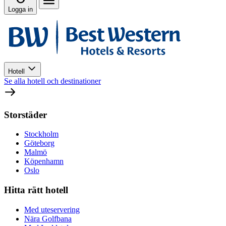
Logga in
Hotell
Se alla hotell och destinationer
Storstäder
Stockholm
Göteborg
Malmö
Köpenhamn
Oslo
Hitta rätt hotell
Med uteservering
Nära Golfbana