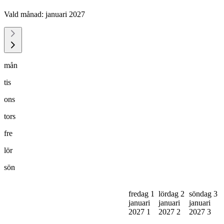
Vald månad:
januari 2027
mån
tis
ons
tors
fre
lör
sön
fredag 1
lördag 2
söndag 3
januari
januari
januari
2027
1
2027
2
2027
3