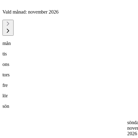
Vald månad:
november 2026
mån
tis
ons
tors
fre
lör
sön
sönd
nove
202