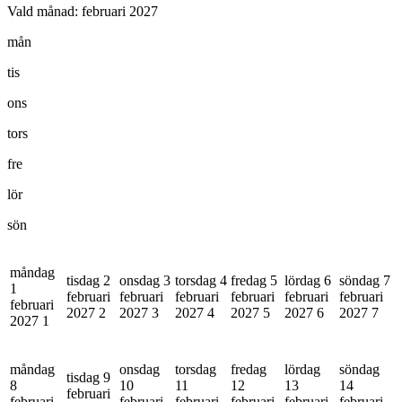
Vald månad:
februari 2027
mån
tis
ons
tors
fre
lör
sön
måndag
tisdag 2
onsdag 3
torsdag 4
fredag 5
lördag 6
söndag 7
1
februari
februari
februari
februari
februari
februari
februari
2027
2
2027
3
2027
4
2027
5
2027
6
2027
7
2027
1
måndag
onsdag
torsdag
fredag
lördag
söndag
tisdag 9
8
10
11
12
13
14
februari
februari
februari
februari
februari
februari
februari