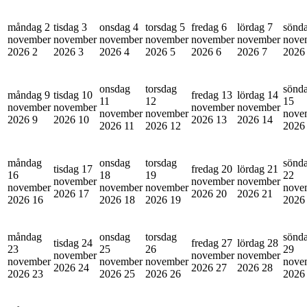
måndag 2
tisdag 3
onsdag 4
torsdag 5
fredag 6
lördag 7
sönd
november
november
november
november
november
november
nove
2026
2
2026
3
2026
4
2026
5
2026
6
2026
7
202
onsdag
torsdag
sönd
måndag 9
tisdag 10
fredag 13
lördag 14
11
12
15
november
november
november
november
november
november
nove
2026
9
2026
10
2026
13
2026
14
2026
11
2026
12
202
måndag
onsdag
torsdag
sönd
tisdag 17
fredag 20
lördag 21
16
18
19
22
november
november
november
november
november
november
nove
2026
17
2026
20
2026
21
2026
16
2026
18
2026
19
202
måndag
onsdag
torsdag
sönd
tisdag 24
fredag 27
lördag 28
23
25
26
29
november
november
november
november
november
november
nove
2026
24
2026
27
2026
28
2026
23
2026
25
2026
26
202