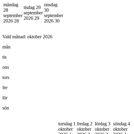
måndag
onsdag
tisdag 29
28
30
september
september
september
2026
29
2026
28
2026
30
Vald månad:
oktober 2026
mån
tis
ons
tors
fre
lör
sön
torsdag 1
fredag 2
lördag 3
söndag 4
oktober
oktober
oktober
oktober