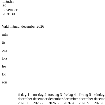
måndag
30
november
2026
30
Vald månad:
december 2026
mån
tis
ons
tors
fre
lör
sön
tisdag 1
onsdag 2
torsdag 3
fredag 4
lördag 5
söndag
december
december
december
december
december
decemb
2026
1
2026
2
2026
3
2026
4
2026
5
2026
6