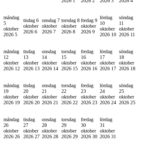
2026
1
2026
2
2026
3
2026
4
måndag
lördag
söndag
tisdag 6
onsdag 7
torsdag 8
fredag 9
5
10
11
oktober
oktober
oktober
oktober
oktober
oktober
oktober
2026
6
2026
7
2026
8
2026
9
2026
5
2026
10
2026
11
måndag
tisdag
onsdag
torsdag
fredag
lördag
söndag
12
13
14
15
16
17
18
oktober
oktober
oktober
oktober
oktober
oktober
oktober
2026
12
2026
13
2026
14
2026
15
2026
16
2026
17
2026
18
måndag
tisdag
onsdag
torsdag
fredag
lördag
söndag
19
20
21
22
23
24
25
oktober
oktober
oktober
oktober
oktober
oktober
oktober
2026
19
2026
20
2026
21
2026
22
2026
23
2026
24
2026
25
måndag
tisdag
onsdag
torsdag
fredag
lördag
26
27
28
29
30
31
oktober
oktober
oktober
oktober
oktober
oktober
2026
26
2026
27
2026
28
2026
29
2026
30
2026
31