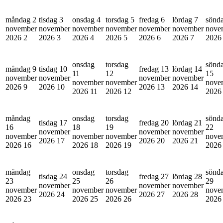
måndag 2
tisdag 3
onsdag 4
torsdag 5
fredag 6
lördag 7
sönd
november
november
november
november
november
november
nove
2026
2
2026
3
2026
4
2026
5
2026
6
2026
7
202
onsdag
torsdag
sönd
måndag 9
tisdag 10
fredag 13
lördag 14
11
12
15
november
november
november
november
november
november
nove
2026
9
2026
10
2026
13
2026
14
2026
11
2026
12
202
måndag
onsdag
torsdag
sönd
tisdag 17
fredag 20
lördag 21
16
18
19
22
november
november
november
november
november
november
nove
2026
17
2026
20
2026
21
2026
16
2026
18
2026
19
202
måndag
onsdag
torsdag
sönd
tisdag 24
fredag 27
lördag 28
23
25
26
29
november
november
november
november
november
november
nove
2026
24
2026
27
2026
28
2026
23
2026
25
2026
26
202