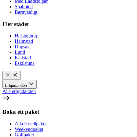
Med Laddstolpar
Spahotell
Barnvänligt
Fler städer
Helsingborg
Halmstad
Uppsala
Lund
Karlstad
Eskilstuna
Erbjudanden
Alla erbjudanden
Boka ett paket
Alla Hotellpaket
Weekendpaket
Golfpaket