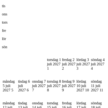
tis
ons
tors
fre
lör
sön
torsdag 1
fredag 2
lördag 3
söndag 4
juli 2027
juli 2027
juli 2027
juli 2027
1
2
3
4
måndag
tisdag 6
onsdag 7
torsdag 8
fredag 9
lördag
söndag
5 juli
juli
juli 2027
juli 2027
juli 2027
10 juli
11 juli
2027
5
2027
6
7
8
9
2027
10
2027
11
måndag
tisdag
onsdag
torsdag
fredag
lördag
söndag
12 juli
13 juli
14 juli
15 juli
16 juli
17 juli
18 juli