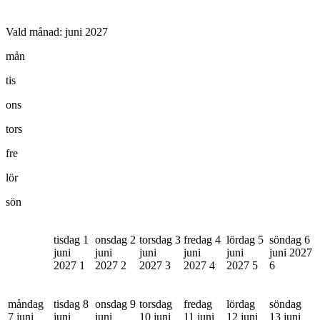
Vald månad:
juni 2027
mån
tis
ons
tors
fre
lör
sön
tisdag 1
onsdag 2
torsdag 3
fredag 4
lördag 5
söndag 6
juni
juni
juni
juni
juni
juni 2027
2027
1
2027
2
2027
3
2027
4
2027
5
6
måndag
tisdag 8
onsdag 9
torsdag
fredag
lördag
söndag
7 juni
juni
juni
10 juni
11 juni
12 juni
13 juni