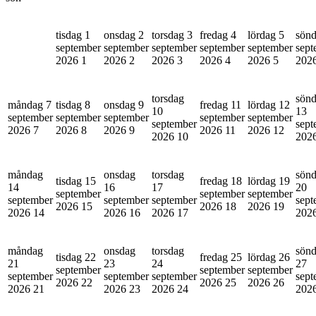
tisdag 1
onsdag 2
torsdag 3
fredag 4
lördag 5
sönd
september
september
september
september
september
sept
2026
1
2026
2
2026
3
2026
4
2026
5
202
torsdag
sön
måndag 7
tisdag 8
onsdag 9
fredag 11
lördag 12
10
13
september
september
september
september
september
september
sept
2026
7
2026
8
2026
9
2026
11
2026
12
2026
10
202
måndag
onsdag
torsdag
sön
tisdag 15
fredag 18
lördag 19
14
16
17
20
september
september
september
september
september
september
sept
2026
15
2026
18
2026
19
2026
14
2026
16
2026
17
202
måndag
onsdag
torsdag
sön
tisdag 22
fredag 25
lördag 26
21
23
24
27
september
september
september
september
september
september
sept
2026
22
2026
25
2026
26
2026
21
2026
23
2026
24
202