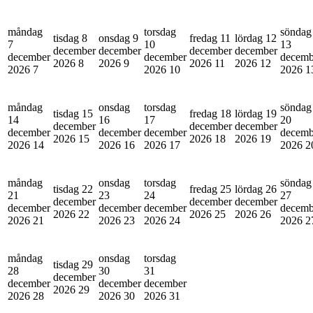
måndag
torsdag
söndag
tisdag 8
onsdag 9
fredag 11
lördag 12
7
10
13
december
december
december
december
december
december
decemb
2026
8
2026
9
2026
11
2026
12
2026
7
2026
10
2026
1
måndag
onsdag
torsdag
söndag
tisdag 15
fredag 18
lördag 19
14
16
17
20
december
december
december
december
december
december
decemb
2026
15
2026
18
2026
19
2026
14
2026
16
2026
17
2026
2
måndag
onsdag
torsdag
söndag
tisdag 22
fredag 25
lördag 26
21
23
24
27
december
december
december
december
december
december
decemb
2026
22
2026
25
2026
26
2026
21
2026
23
2026
24
2026
2
måndag
onsdag
torsdag
tisdag 29
28
30
31
december
december
december
december
2026
29
2026
28
2026
30
2026
31