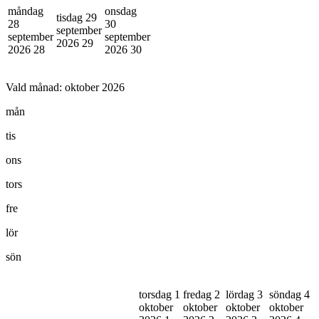
måndag
onsdag
tisdag 29
28
30
september
september
september
2026
29
2026
28
2026
30
Vald månad:
oktober 2026
mån
tis
ons
tors
fre
lör
sön
torsdag 1
fredag 2
lördag 3
söndag 4
oktober
oktober
oktober
oktober