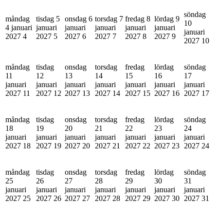
söndag
måndag
tisdag 5
onsdag 6
torsdag 7
fredag 8
lördag 9
10
4 januari
januari
januari
januari
januari
januari
januari
2027
4
2027
5
2027
6
2027
7
2027
8
2027
9
2027
10
måndag
tisdag
onsdag
torsdag
fredag
lördag
söndag
11
12
13
14
15
16
17
januari
januari
januari
januari
januari
januari
januari
2027
11
2027
12
2027
13
2027
14
2027
15
2027
16
2027
17
måndag
tisdag
onsdag
torsdag
fredag
lördag
söndag
18
19
20
21
22
23
24
januari
januari
januari
januari
januari
januari
januari
2027
18
2027
19
2027
20
2027
21
2027
22
2027
23
2027
24
måndag
tisdag
onsdag
torsdag
fredag
lördag
söndag
25
26
27
28
29
30
31
januari
januari
januari
januari
januari
januari
januari
2027
25
2027
26
2027
27
2027
28
2027
29
2027
30
2027
31