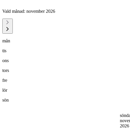
Vald månad:
november 2026
mån
tis
ons
tors
fre
lör
sön
sönd
nove
202