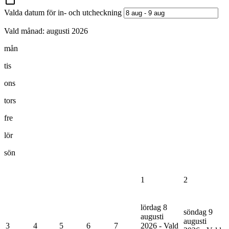
Valda datum för in- och utcheckning
Vald månad:
augusti 2026
mån
tis
ons
tors
fre
lör
sön
1
2
lördag 8
söndag 9
augusti
augusti
3
4
5
6
7
2026 - Vald