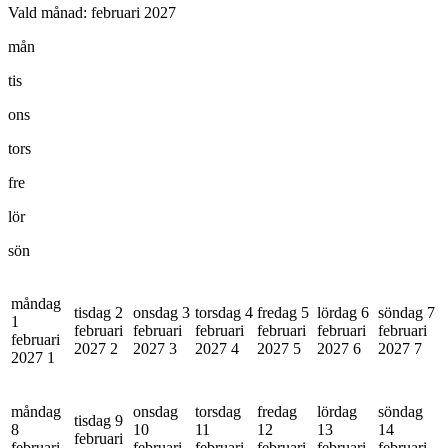
Vald månad:
februari 2027
mån
tis
ons
tors
fre
lör
sön
måndag
tisdag 2
onsdag 3
torsdag 4
fredag 5
lördag 6
söndag 7
1
februari
februari
februari
februari
februari
februari
februari
2027
2
2027
3
2027
4
2027
5
2027
6
2027
7
2027
1
måndag
onsdag
torsdag
fredag
lördag
söndag
tisdag 9
8
10
11
12
13
14
februari
februari
februari
februari
februari
februari
februari