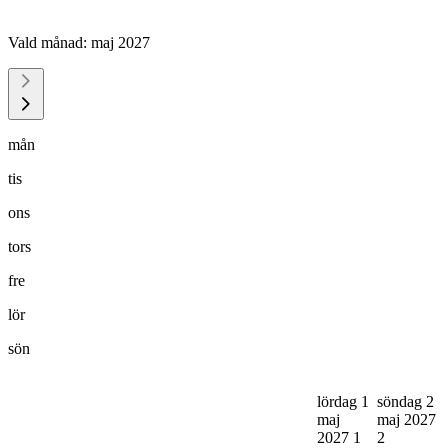
Vald månad:
maj 2027
mån
tis
ons
tors
fre
lör
sön
lördag 1
söndag 2
maj
maj 2027
2027
1
2