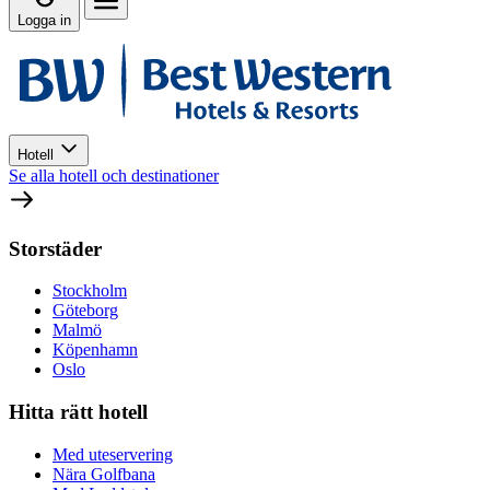
Logga in
Hotell
Se alla hotell och destinationer
Storstäder
Stockholm
Göteborg
Malmö
Köpenhamn
Oslo
Hitta rätt hotell
Med uteservering
Nära Golfbana