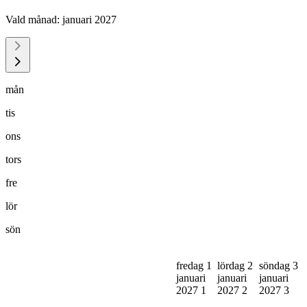
Vald månad:
januari 2027
mån
tis
ons
tors
fre
lör
sön
fredag 1
lördag 2
söndag 3
januari
januari
januari
2027
1
2027
2
2027
3