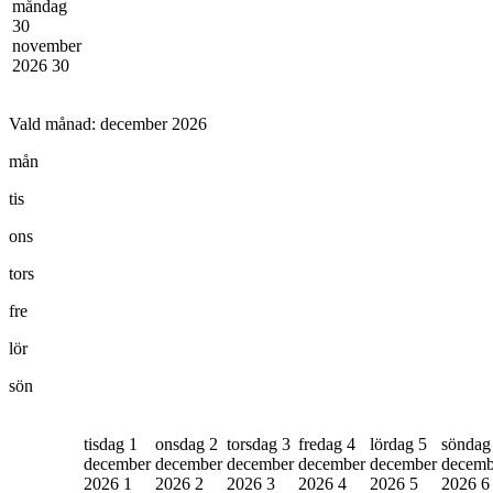
måndag
30
november
2026
30
Vald månad:
december 2026
mån
tis
ons
tors
fre
lör
sön
tisdag 1
onsdag 2
torsdag 3
fredag 4
lördag 5
söndag
december
december
december
december
december
decemb
2026
1
2026
2
2026
3
2026
4
2026
5
2026
6