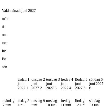
Vald månad:
juni 2027
mån
tis
ons
tors
fre
lör
sön
tisdag 1
onsdag 2
torsdag 3
fredag 4
lördag 5
söndag 6
juni
juni
juni
juni
juni
juni 2027
2027
1
2027
2
2027
3
2027
4
2027
5
6
måndag
tisdag 8
onsdag 9
torsdag
fredag
lördag
söndag
7 juni
juni
juni
10 juni
11 juni
12 juni
13 juni