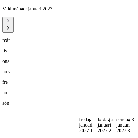
Vald månad:
januari 2027
mån
tis
ons
tors
fre
lör
sön
fredag 1
lördag 2
söndag 3
januari
januari
januari
2027
1
2027
2
2027
3