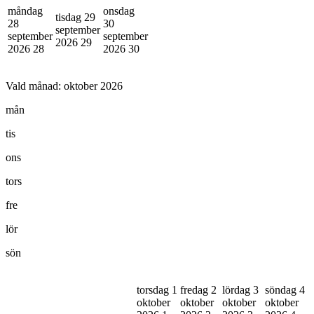
måndag
onsdag
tisdag 29
28
30
september
september
september
2026
29
2026
28
2026
30
Vald månad:
oktober 2026
mån
tis
ons
tors
fre
lör
sön
torsdag 1
fredag 2
lördag 3
söndag 4
oktober
oktober
oktober
oktober