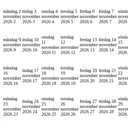
måndag 2
tisdag 3
onsdag 4
torsdag 5
fredag 6
lördag 7
sönd
november
november
november
november
november
november
nove
2026
2
2026
3
2026
4
2026
5
2026
6
2026
7
202
onsdag
torsdag
sönd
måndag 9
tisdag 10
fredag 13
lördag 14
11
12
15
november
november
november
november
november
november
nove
2026
9
2026
10
2026
13
2026
14
2026
11
2026
12
202
måndag
onsdag
torsdag
sönd
tisdag 17
fredag 20
lördag 21
16
18
19
22
november
november
november
november
november
november
nove
2026
17
2026
20
2026
21
2026
16
2026
18
2026
19
202
måndag
onsdag
torsdag
sönd
tisdag 24
fredag 27
lördag 28
23
25
26
29
november
november
november
november
november
november
nove
2026
24
2026
27
2026
28
2026
23
2026
25
2026
26
202