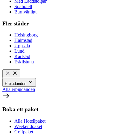
Med Laddstolpar
Spahotell
Barnvänligt
Fler städer
Helsingborg
Halmstad
Uppsala
Lund
Karlstad
Eskilstuna
Erbjudanden
Alla erbjudanden
Boka ett paket
Alla Hotellpaket
Weekendpaket
Golfpaket