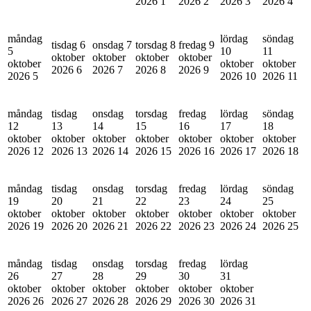
2026
1
2026
2
2026
3
2026
4
måndag
lördag
söndag
tisdag 6
onsdag 7
torsdag 8
fredag 9
5
10
11
oktober
oktober
oktober
oktober
oktober
oktober
oktober
2026
6
2026
7
2026
8
2026
9
2026
5
2026
10
2026
11
måndag
tisdag
onsdag
torsdag
fredag
lördag
söndag
12
13
14
15
16
17
18
oktober
oktober
oktober
oktober
oktober
oktober
oktober
2026
12
2026
13
2026
14
2026
15
2026
16
2026
17
2026
18
måndag
tisdag
onsdag
torsdag
fredag
lördag
söndag
19
20
21
22
23
24
25
oktober
oktober
oktober
oktober
oktober
oktober
oktober
2026
19
2026
20
2026
21
2026
22
2026
23
2026
24
2026
25
måndag
tisdag
onsdag
torsdag
fredag
lördag
26
27
28
29
30
31
oktober
oktober
oktober
oktober
oktober
oktober
2026
26
2026
27
2026
28
2026
29
2026
30
2026
31