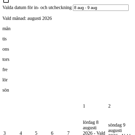
Valda datum för in- och utcheckning
Vald månad:
augusti 2026
mån
tis
ons
tors
fre
lör
sön
1
2
lördag 8
söndag 9
augusti
augusti
3
4
5
6
7
2026 - Vald