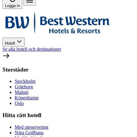
Logga in
Hotell
Se alla hotell och destinationer
Storstäder
Stockholm
Göteborg
Malmö
Köpenhamn
Oslo
Hitta rätt hotell
Med uteservering
Nära Golfbana