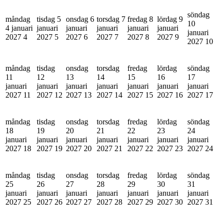
söndag
måndag
tisdag 5
onsdag 6
torsdag 7
fredag 8
lördag 9
10
4 januari
januari
januari
januari
januari
januari
januari
2027
4
2027
5
2027
6
2027
7
2027
8
2027
9
2027
10
måndag
tisdag
onsdag
torsdag
fredag
lördag
söndag
11
12
13
14
15
16
17
januari
januari
januari
januari
januari
januari
januari
2027
11
2027
12
2027
13
2027
14
2027
15
2027
16
2027
17
måndag
tisdag
onsdag
torsdag
fredag
lördag
söndag
18
19
20
21
22
23
24
januari
januari
januari
januari
januari
januari
januari
2027
18
2027
19
2027
20
2027
21
2027
22
2027
23
2027
24
måndag
tisdag
onsdag
torsdag
fredag
lördag
söndag
25
26
27
28
29
30
31
januari
januari
januari
januari
januari
januari
januari
2027
25
2027
26
2027
27
2027
28
2027
29
2027
30
2027
31