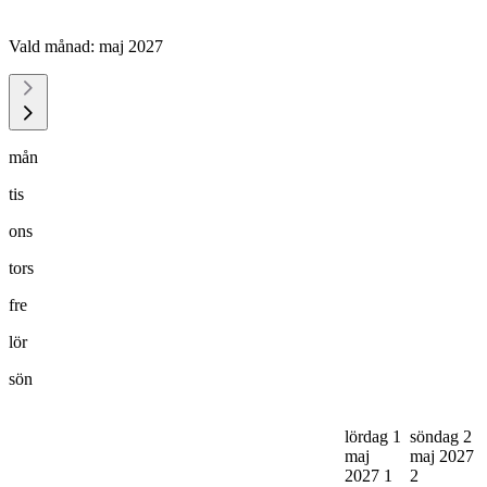
Vald månad:
maj 2027
mån
tis
ons
tors
fre
lör
sön
lördag 1
söndag 2
maj
maj 2027
2027
1
2