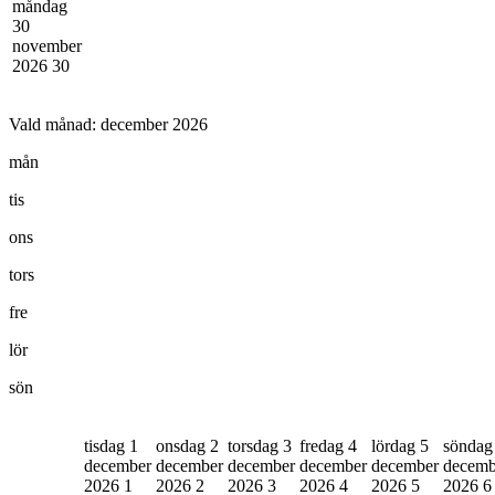
måndag
30
november
2026
30
Vald månad:
december 2026
mån
tis
ons
tors
fre
lör
sön
tisdag 1
onsdag 2
torsdag 3
fredag 4
lördag 5
söndag
december
december
december
december
december
decemb
2026
1
2026
2
2026
3
2026
4
2026
5
2026
6