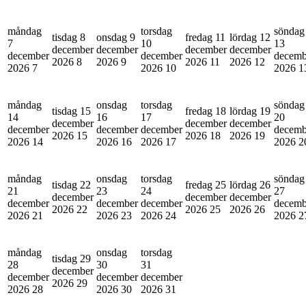
måndag
torsdag
söndag
tisdag 8
onsdag 9
fredag 11
lördag 12
7
10
13
december
december
december
december
december
december
decemb
2026
8
2026
9
2026
11
2026
12
2026
7
2026
10
2026
1
måndag
onsdag
torsdag
söndag
tisdag 15
fredag 18
lördag 19
14
16
17
20
december
december
december
december
december
december
decemb
2026
15
2026
18
2026
19
2026
14
2026
16
2026
17
2026
2
måndag
onsdag
torsdag
söndag
tisdag 22
fredag 25
lördag 26
21
23
24
27
december
december
december
december
december
december
decemb
2026
22
2026
25
2026
26
2026
21
2026
23
2026
24
2026
2
måndag
onsdag
torsdag
tisdag 29
28
30
31
december
december
december
december
2026
29
2026
28
2026
30
2026
31