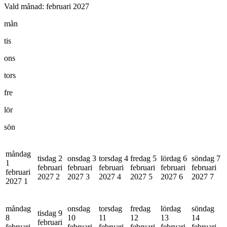
Vald månad:
februari 2027
mån
tis
ons
tors
fre
lör
sön
måndag
tisdag 2
onsdag 3
torsdag 4
fredag 5
lördag 6
söndag 7
1
februari
februari
februari
februari
februari
februari
februari
2027
2
2027
3
2027
4
2027
5
2027
6
2027
7
2027
1
måndag
onsdag
torsdag
fredag
lördag
söndag
tisdag 9
8
10
11
12
13
14
februari
februari
februari
februari
februari
februari
februari