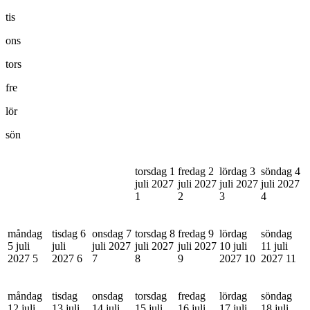
tis
ons
tors
fre
lör
sön
torsdag 1
fredag 2
lördag 3
söndag 4
juli 2027
juli 2027
juli 2027
juli 2027
1
2
3
4
måndag
tisdag 6
onsdag 7
torsdag 8
fredag 9
lördag
söndag
5 juli
juli
juli 2027
juli 2027
juli 2027
10 juli
11 juli
2027
5
2027
6
7
8
9
2027
10
2027
11
måndag
tisdag
onsdag
torsdag
fredag
lördag
söndag
12 juli
13 juli
14 juli
15 juli
16 juli
17 juli
18 juli