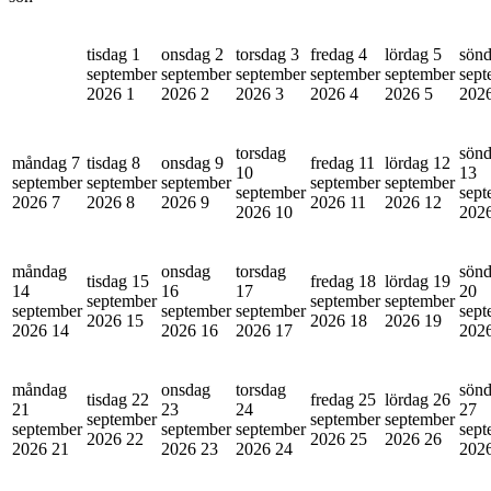
tisdag 1
onsdag 2
torsdag 3
fredag 4
lördag 5
sönd
september
september
september
september
september
sept
2026
1
2026
2
2026
3
2026
4
2026
5
202
torsdag
sön
måndag 7
tisdag 8
onsdag 9
fredag 11
lördag 12
10
13
september
september
september
september
september
september
sept
2026
7
2026
8
2026
9
2026
11
2026
12
2026
10
202
måndag
onsdag
torsdag
sön
tisdag 15
fredag 18
lördag 19
14
16
17
20
september
september
september
september
september
september
sept
2026
15
2026
18
2026
19
2026
14
2026
16
2026
17
202
måndag
onsdag
torsdag
sön
tisdag 22
fredag 25
lördag 26
21
23
24
27
september
september
september
september
september
september
sept
2026
22
2026
25
2026
26
2026
21
2026
23
2026
24
202