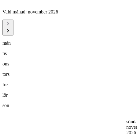
Vald månad:
november 2026
mån
tis
ons
tors
fre
lör
sön
sönd
nove
202