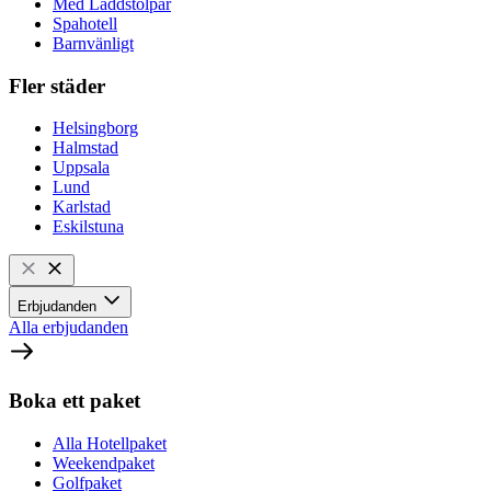
Med Laddstolpar
Spahotell
Barnvänligt
Fler städer
Helsingborg
Halmstad
Uppsala
Lund
Karlstad
Eskilstuna
Erbjudanden
Alla erbjudanden
Boka ett paket
Alla Hotellpaket
Weekendpaket
Golfpaket