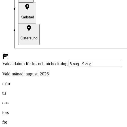
Karlstad
Östersund
Valda datum för in- och utcheckning
Vald månad:
augusti 2026
mån
tis
ons
tors
fre