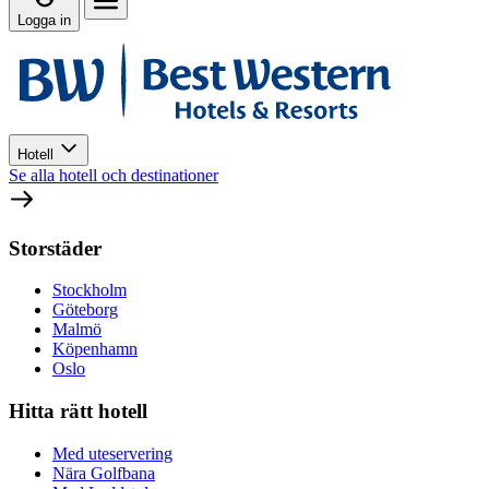
Logga in
Hotell
Se alla hotell och destinationer
Storstäder
Stockholm
Göteborg
Malmö
Köpenhamn
Oslo
Hitta rätt hotell
Med uteservering
Nära Golfbana