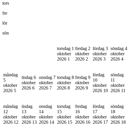
tors
fre
lör
sön
torsdag 1
fredag 2
lördag 3
söndag 4
oktober
oktober
oktober
oktober
2026
1
2026
2
2026
3
2026
4
måndag
lördag
söndag
tisdag 6
onsdag 7
torsdag 8
fredag 9
5
10
11
oktober
oktober
oktober
oktober
oktober
oktober
oktober
2026
6
2026
7
2026
8
2026
9
2026
5
2026
10
2026
11
måndag
tisdag
onsdag
torsdag
fredag
lördag
söndag
12
13
14
15
16
17
18
oktober
oktober
oktober
oktober
oktober
oktober
oktober
2026
12
2026
13
2026
14
2026
15
2026
16
2026
17
2026
18