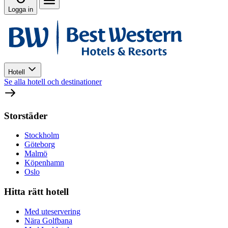
Logga in
Hotell
Se alla hotell och destinationer
Storstäder
Stockholm
Göteborg
Malmö
Köpenhamn
Oslo
Hitta rätt hotell
Med uteservering
Nära Golfbana