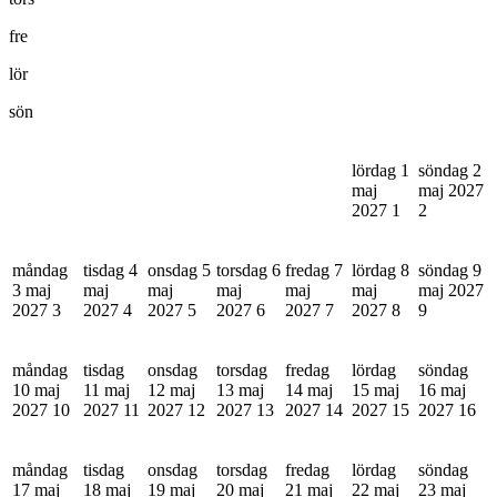
fre
lör
sön
lördag 1
söndag 2
maj
maj 2027
2027
1
2
måndag
tisdag 4
onsdag 5
torsdag 6
fredag 7
lördag 8
söndag 9
3 maj
maj
maj
maj
maj
maj
maj 2027
2027
3
2027
4
2027
5
2027
6
2027
7
2027
8
9
måndag
tisdag
onsdag
torsdag
fredag
lördag
söndag
10 maj
11 maj
12 maj
13 maj
14 maj
15 maj
16 maj
2027
10
2027
11
2027
12
2027
13
2027
14
2027
15
2027
16
måndag
tisdag
onsdag
torsdag
fredag
lördag
söndag
17 maj
18 maj
19 maj
20 maj
21 maj
22 maj
23 maj