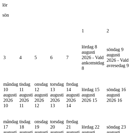
lör
sön
1
2
lördag 8
söndag 9
augusti
augusti
3
4
5
6
7
2026 - Vald
2026 - Vald
ankomstdag
avresedag
9
8
måndag
tisdag
onsdag
torsdag
fredag
10
11
12
13
14
lördag 15
söndag 16
augusti
augusti
augusti
augusti
augusti
augusti
augusti
2026
2026
2026
2026
2026
2026
15
2026
16
10
11
12
13
14
måndag
tisdag
onsdag
torsdag
fredag
17
18
19
20
21
lördag 22
söndag 23
augusti
augusti
augusti
augusti
augusti
augusti
augusti