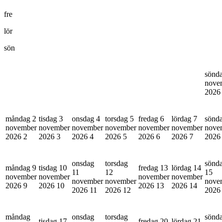
fre
lör
sön
sönd
nove
202
måndag 2
tisdag 3
onsdag 4
torsdag 5
fredag 6
lördag 7
sönd
november
november
november
november
november
november
nove
2026
2
2026
3
2026
4
2026
5
2026
6
2026
7
202
onsdag
torsdag
sönd
måndag 9
tisdag 10
fredag 13
lördag 14
11
12
15
november
november
november
november
november
november
nove
2026
9
2026
10
2026
13
2026
14
2026
11
2026
12
202
måndag
onsdag
torsdag
sönd
tisdag 17
fredag 20
lördag 21