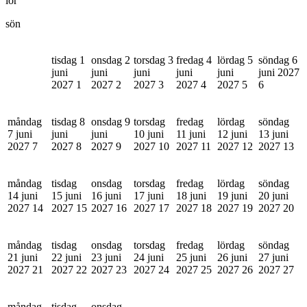
lör
sön
tisdag 1
onsdag 2
torsdag 3
fredag 4
lördag 5
söndag 6
juni
juni
juni
juni
juni
juni 2027
2027
1
2027
2
2027
3
2027
4
2027
5
6
måndag
tisdag 8
onsdag 9
torsdag
fredag
lördag
söndag
7 juni
juni
juni
10 juni
11 juni
12 juni
13 juni
2027
7
2027
8
2027
9
2027
10
2027
11
2027
12
2027
13
måndag
tisdag
onsdag
torsdag
fredag
lördag
söndag
14 juni
15 juni
16 juni
17 juni
18 juni
19 juni
20 juni
2027
14
2027
15
2027
16
2027
17
2027
18
2027
19
2027
20
måndag
tisdag
onsdag
torsdag
fredag
lördag
söndag
21 juni
22 juni
23 juni
24 juni
25 juni
26 juni
27 juni
2027
21
2027
22
2027
23
2027
24
2027
25
2027
26
2027
27
måndag
tisdag
onsdag