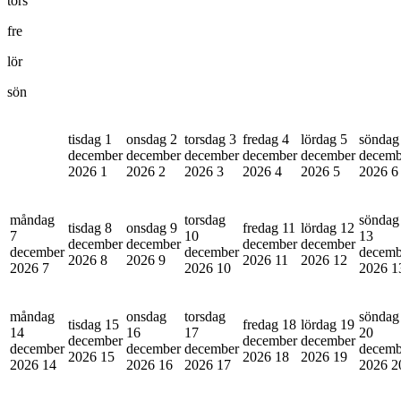
tors
fre
lör
sön
tisdag 1
onsdag 2
torsdag 3
fredag 4
lördag 5
söndag
december
december
december
december
december
decemb
2026
1
2026
2
2026
3
2026
4
2026
5
2026
6
måndag
torsdag
söndag
tisdag 8
onsdag 9
fredag 11
lördag 12
7
10
13
december
december
december
december
december
december
decemb
2026
8
2026
9
2026
11
2026
12
2026
7
2026
10
2026
1
måndag
onsdag
torsdag
söndag
tisdag 15
fredag 18
lördag 19
14
16
17
20
december
december
december
december
december
december
decemb
2026
15
2026
18
2026
19
2026
14
2026
16
2026
17
2026
2