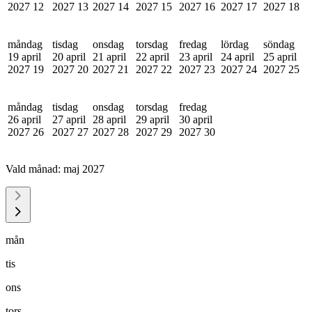
2027
12
2027
13
2027
14
2027
15
2027
16
2027
17
2027
18
måndag
tisdag
onsdag
torsdag
fredag
lördag
söndag
19 april
20 april
21 april
22 april
23 april
24 april
25 april
2027
19
2027
20
2027
21
2027
22
2027
23
2027
24
2027
25
måndag
tisdag
onsdag
torsdag
fredag
26 april
27 april
28 april
29 april
30 april
2027
26
2027
27
2027
28
2027
29
2027
30
Vald månad:
maj 2027
mån
tis
ons
tors