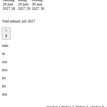
28 juni
29 juni
30 juni
2027
28
2027
29
2027
30
Vald månad:
juli 2027
mån
tis
ons
tors
fre
lör
sön
torsdag 1
fredag 2
lördag 3
söndag 4