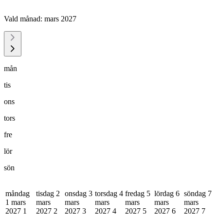
Vald månad:
mars 2027
mån
tis
ons
tors
fre
lör
sön
måndag
tisdag 2
onsdag 3
torsdag 4
fredag 5
lördag 6
söndag 7
1 mars
mars
mars
mars
mars
mars
mars
2027
1
2027
2
2027
3
2027
4
2027
5
2027
6
2027
7