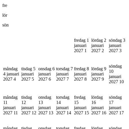
fre
lör
sön
fredag 1
lördag 2
söndag 3
januari
januari
januari
2027
1
2027
2
2027
3
söndag
måndag
tisdag 5
onsdag 6
torsdag 7
fredag 8
lördag 9
10
4 januari
januari
januari
januari
januari
januari
januari
2027
4
2027
5
2027
6
2027
7
2027
8
2027
9
2027
10
måndag
tisdag
onsdag
torsdag
fredag
lördag
söndag
11
12
13
14
15
16
17
januari
januari
januari
januari
januari
januari
januari
2027
11
2027
12
2027
13
2027
14
2027
15
2027
16
2027
17
måndag
tisdag
onsdag
torsdag
fredag
lördag
söndag