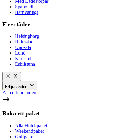
Med Laddstolpar
Spahotell
Barnvänligt
Fler städer
Helsingborg
Halmstad
Uppsala
Lund
Karlstad
Eskilstuna
Erbjudanden
Alla erbjudanden
Boka ett paket
Alla Hotellpaket
Weekendpaket
Golfpaket