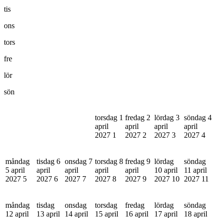
tis
ons
tors
fre
lör
sön
torsdag 1
fredag 2
lördag 3
söndag 4
april
april
april
april
2027
1
2027
2
2027
3
2027
4
måndag
tisdag 6
onsdag 7
torsdag 8
fredag 9
lördag
söndag
5 april
april
april
april
april
10 april
11 april
2027
5
2027
6
2027
7
2027
8
2027
9
2027
10
2027
11
måndag
tisdag
onsdag
torsdag
fredag
lördag
söndag
12 april
13 april
14 april
15 april
16 april
17 april
18 april