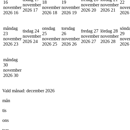
16
18
19
22
november
november
november
november
november
november
nove
2026
17
2026
20
2026
21
2026
16
2026
18
2026
19
202
måndag
onsdag
torsdag
sönd
tisdag 24
fredag 27
lördag 28
23
25
26
29
november
november
november
november
november
november
nove
2026
24
2026
27
2026
28
2026
23
2026
25
2026
26
202
måndag
30
november
2026
30
Vald månad:
december 2026
mån
tis
ons