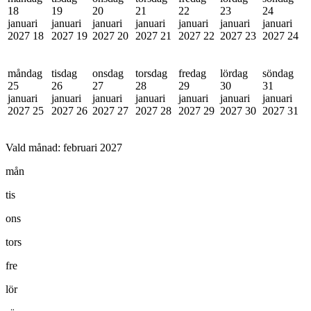
18
19
20
21
22
23
24
januari
januari
januari
januari
januari
januari
januari
2027
18
2027
19
2027
20
2027
21
2027
22
2027
23
2027
24
måndag
tisdag
onsdag
torsdag
fredag
lördag
söndag
25
26
27
28
29
30
31
januari
januari
januari
januari
januari
januari
januari
2027
25
2027
26
2027
27
2027
28
2027
29
2027
30
2027
31
Vald månad:
februari 2027
mån
tis
ons
tors
fre
lör