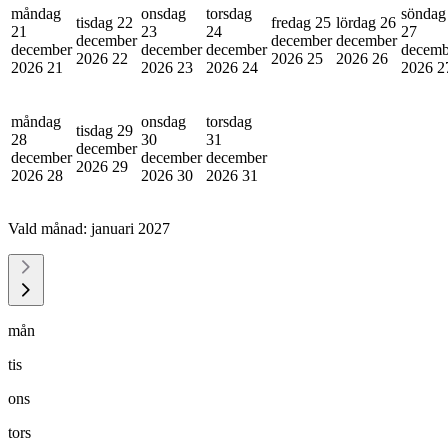
måndag
onsdag
torsdag
söndag
tisdag 22
fredag 25
lördag 26
21
23
24
27
december
december
december
december
december
december
decemb
2026
22
2026
25
2026
26
2026
21
2026
23
2026
24
2026
2
måndag
onsdag
torsdag
tisdag 29
28
30
31
december
december
december
december
2026
29
2026
28
2026
30
2026
31
Vald månad:
januari 2027
mån
tis
ons
tors