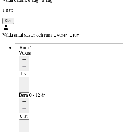
Valda datum:
8 aug - 9 aug
1 natt
Klar
Valda antal gäster och rum
Rum 1
Vuxna
st
Barn
0 - 12 år
st