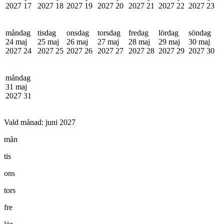
2027
17
2027
18
2027
19
2027
20
2027
21
2027
22
2027
23
måndag
tisdag
onsdag
torsdag
fredag
lördag
söndag
24 maj
25 maj
26 maj
27 maj
28 maj
29 maj
30 maj
2027
24
2027
25
2027
26
2027
27
2027
28
2027
29
2027
30
måndag
31 maj
2027
31
Vald månad:
juni 2027
mån
tis
ons
tors
fre