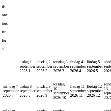
tis
ons
tors
fre
lör
sön
tisdag 1
onsdag 2
torsdag 3
fredag 4
lördag 5
sönd
september
september
september
september
september
sept
2026
1
2026
2
2026
3
2026
4
2026
5
202
torsdag
sön
måndag 7
tisdag 8
onsdag 9
fredag 11
lördag 12
10
13
september
september
september
september
september
september
sept
2026
7
2026
8
2026
9
2026
11
2026
12
2026
10
202
måndag
onsdag
torsdag
sön