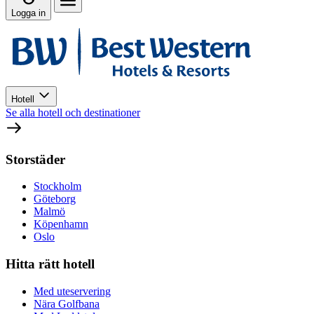
Logga in
Hotell
Se alla hotell och destinationer
Storstäder
Stockholm
Göteborg
Malmö
Köpenhamn
Oslo
Hitta rätt hotell
Med uteservering
Nära Golfbana