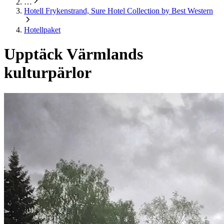
…
Hotell Frykenstrand, Sure Hotel Collection by Best Western
Hotellpaket
Upptäck Värmlands
kulturpärlor