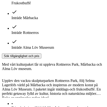
Frukostbuffé
Inträde Mårbacka
Inträde Rottnerros
Inträde Alma Löv Museeum
Sök tillgänglighet och pris
Med vårt kulturpaket får ni uppleva Rottneros Park, Mårbacka och
Alma Löv museum.
Upplev den vackra skulpturparken Rottneros Park, följ Selma
Lagerlöfs värld på Mårbacka och inspireras av modern konst på
Alma Löv Museum. I paketet ingår middags-och frukostbuffé. En
perfekt getaway fylld av kultur, historia och natursköna miljöer.
Boka er upplevelse redan idag!
•