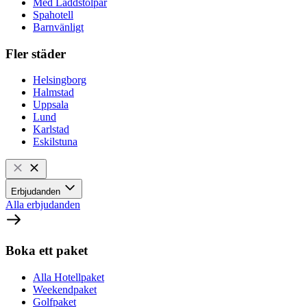
Med Laddstolpar
Spahotell
Barnvänligt
Fler städer
Helsingborg
Halmstad
Uppsala
Lund
Karlstad
Eskilstuna
Erbjudanden
Alla erbjudanden
Boka ett paket
Alla Hotellpaket
Weekendpaket
Golfpaket