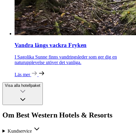
Vandra längs vackra Fryken
I Sagolika Sunne finns vandringsleder som ger dig en
naturupplevelse utöver det vanliga.
Läs mer
Visa alla hotellpaket
Om Best Western Hotels & Resorts
Kundservice