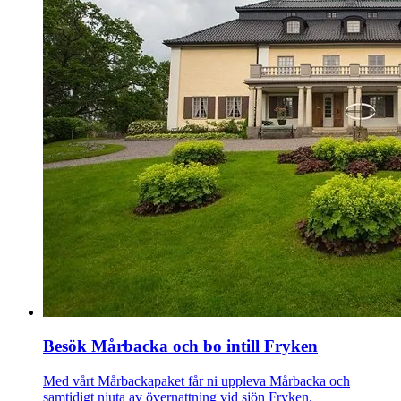
Besök Mårbacka och bo intill Fryken
Med vårt Mårbackapaket får ni uppleva Mårbacka och
samtidigt njuta av övernattning vid sjön Fryken.