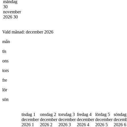
måndag
30
november
2026
30
Vald månad:
december 2026
mån
tis
ons
tors
fre
lör
sön
tisdag 1
onsdag 2
torsdag 3
fredag 4
lördag 5
söndag
december
december
december
december
december
decemb
2026
1
2026
2
2026
3
2026
4
2026
5
2026
6