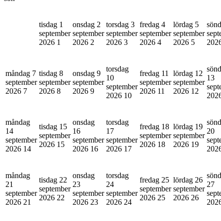
tisdag 1
onsdag 2
torsdag 3
fredag 4
lördag 5
sönd
september
september
september
september
september
sept
2026
1
2026
2
2026
3
2026
4
2026
5
202
torsdag
sön
måndag 7
tisdag 8
onsdag 9
fredag 11
lördag 12
10
13
september
september
september
september
september
september
sept
2026
7
2026
8
2026
9
2026
11
2026
12
2026
10
202
måndag
onsdag
torsdag
sön
tisdag 15
fredag 18
lördag 19
14
16
17
20
september
september
september
september
september
september
sept
2026
15
2026
18
2026
19
2026
14
2026
16
2026
17
202
måndag
onsdag
torsdag
sön
tisdag 22
fredag 25
lördag 26
21
23
24
27
september
september
september
september
september
september
sept
2026
22
2026
25
2026
26
2026
21
2026
23
2026
24
202