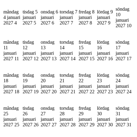
söndag
måndag
tisdag 5
onsdag 6
torsdag 7
fredag 8
lördag 9
10
4 januari
januari
januari
januari
januari
januari
januari
2027
4
2027
5
2027
6
2027
7
2027
8
2027
9
2027
10
måndag
tisdag
onsdag
torsdag
fredag
lördag
söndag
11
12
13
14
15
16
17
januari
januari
januari
januari
januari
januari
januari
2027
11
2027
12
2027
13
2027
14
2027
15
2027
16
2027
17
måndag
tisdag
onsdag
torsdag
fredag
lördag
söndag
18
19
20
21
22
23
24
januari
januari
januari
januari
januari
januari
januari
2027
18
2027
19
2027
20
2027
21
2027
22
2027
23
2027
24
måndag
tisdag
onsdag
torsdag
fredag
lördag
söndag
25
26
27
28
29
30
31
januari
januari
januari
januari
januari
januari
januari
2027
25
2027
26
2027
27
2027
28
2027
29
2027
30
2027
31