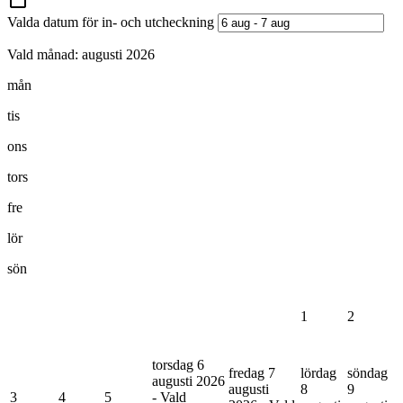
Valda datum för in- och utcheckning
Vald månad:
augusti 2026
mån
tis
ons
tors
fre
lör
sön
1
2
torsdag 6
fredag 7
lördag
söndag
augusti 2026
augusti
8
9
3
4
5
- Vald