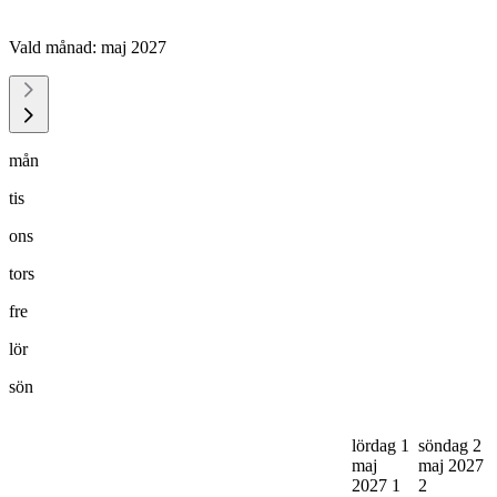
Vald månad:
maj 2027
mån
tis
ons
tors
fre
lör
sön
lördag 1
söndag 2
maj
maj 2027
2027
1
2