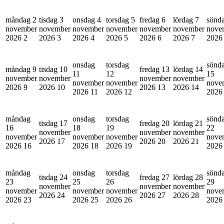
måndag 2
tisdag 3
onsdag 4
torsdag 5
fredag 6
lördag 7
sönd
november
november
november
november
november
november
nove
2026
2
2026
3
2026
4
2026
5
2026
6
2026
7
202
onsdag
torsdag
sönd
måndag 9
tisdag 10
fredag 13
lördag 14
11
12
15
november
november
november
november
november
november
nove
2026
9
2026
10
2026
13
2026
14
2026
11
2026
12
202
måndag
onsdag
torsdag
sönd
tisdag 17
fredag 20
lördag 21
16
18
19
22
november
november
november
november
november
november
nove
2026
17
2026
20
2026
21
2026
16
2026
18
2026
19
202
måndag
onsdag
torsdag
sönd
tisdag 24
fredag 27
lördag 28
23
25
26
29
november
november
november
november
november
november
nove
2026
24
2026
27
2026
28
2026
23
2026
25
2026
26
202