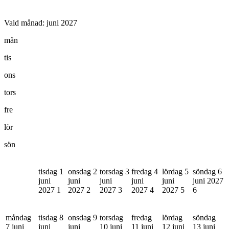
Vald månad:
juni 2027
mån
tis
ons
tors
fre
lör
sön
tisdag 1
onsdag 2
torsdag 3
fredag 4
lördag 5
söndag 6
juni
juni
juni
juni
juni
juni 2027
2027
1
2027
2
2027
3
2027
4
2027
5
6
måndag
tisdag 8
onsdag 9
torsdag
fredag
lördag
söndag
7 juni
juni
juni
10 juni
11 juni
12 juni
13 juni