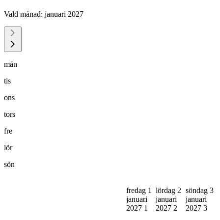
Vald månad:
januari 2027
mån
tis
ons
tors
fre
lör
sön
fredag 1
lördag 2
söndag 3
januari
januari
januari
2027
1
2027
2
2027
3