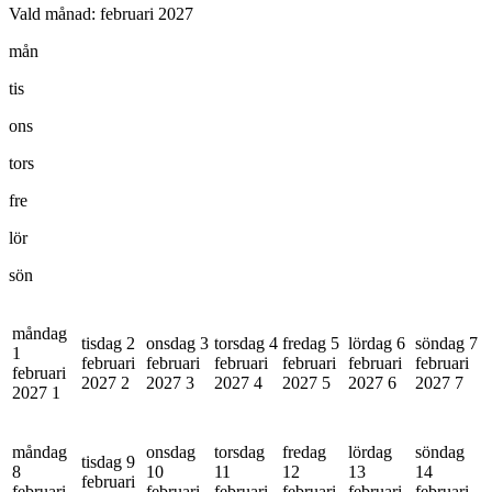
Vald månad:
februari 2027
mån
tis
ons
tors
fre
lör
sön
måndag
tisdag 2
onsdag 3
torsdag 4
fredag 5
lördag 6
söndag 7
1
februari
februari
februari
februari
februari
februari
februari
2027
2
2027
3
2027
4
2027
5
2027
6
2027
7
2027
1
måndag
onsdag
torsdag
fredag
lördag
söndag
tisdag 9
8
10
11
12
13
14
februari
februari
februari
februari
februari
februari
februari