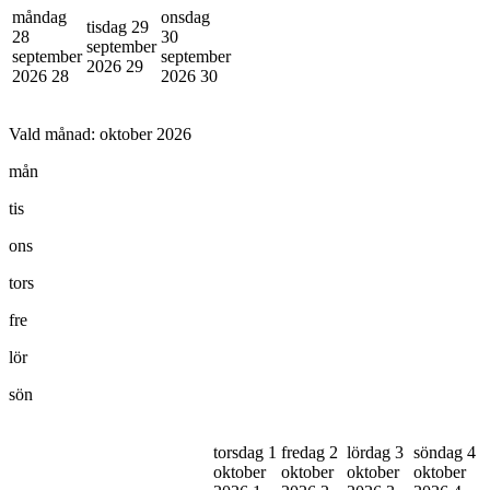
måndag
onsdag
tisdag 29
28
30
september
september
september
2026
29
2026
28
2026
30
Vald månad:
oktober 2026
mån
tis
ons
tors
fre
lör
sön
torsdag 1
fredag 2
lördag 3
söndag 4
oktober
oktober
oktober
oktober