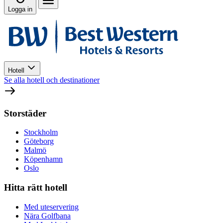
Logga in
Hotell
Se alla hotell och destinationer
Storstäder
Stockholm
Göteborg
Malmö
Köpenhamn
Oslo
Hitta rätt hotell
Med uteservering
Nära Golfbana