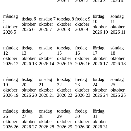
2026
1
2026
2
2026
3
2026
4
måndag
lördag
söndag
tisdag 6
onsdag 7
torsdag 8
fredag 9
5
10
11
oktober
oktober
oktober
oktober
oktober
oktober
oktober
2026
6
2026
7
2026
8
2026
9
2026
5
2026
10
2026
11
måndag
tisdag
onsdag
torsdag
fredag
lördag
söndag
12
13
14
15
16
17
18
oktober
oktober
oktober
oktober
oktober
oktober
oktober
2026
12
2026
13
2026
14
2026
15
2026
16
2026
17
2026
18
måndag
tisdag
onsdag
torsdag
fredag
lördag
söndag
19
20
21
22
23
24
25
oktober
oktober
oktober
oktober
oktober
oktober
oktober
2026
19
2026
20
2026
21
2026
22
2026
23
2026
24
2026
25
måndag
tisdag
onsdag
torsdag
fredag
lördag
26
27
28
29
30
31
oktober
oktober
oktober
oktober
oktober
oktober
2026
26
2026
27
2026
28
2026
29
2026
30
2026
31