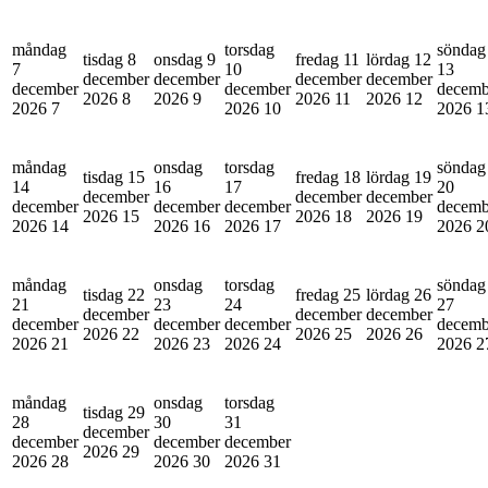
måndag
torsdag
söndag
tisdag 8
onsdag 9
fredag 11
lördag 12
7
10
13
december
december
december
december
december
december
decemb
2026
8
2026
9
2026
11
2026
12
2026
7
2026
10
2026
1
måndag
onsdag
torsdag
söndag
tisdag 15
fredag 18
lördag 19
14
16
17
20
december
december
december
december
december
december
decemb
2026
15
2026
18
2026
19
2026
14
2026
16
2026
17
2026
2
måndag
onsdag
torsdag
söndag
tisdag 22
fredag 25
lördag 26
21
23
24
27
december
december
december
december
december
december
decemb
2026
22
2026
25
2026
26
2026
21
2026
23
2026
24
2026
2
måndag
onsdag
torsdag
tisdag 29
28
30
31
december
december
december
december
2026
29
2026
28
2026
30
2026
31