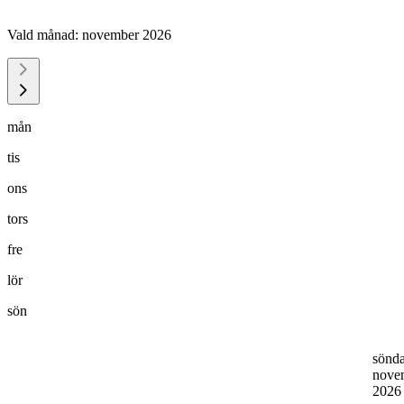
Vald månad:
november 2026
mån
tis
ons
tors
fre
lör
sön
sönd
nove
202