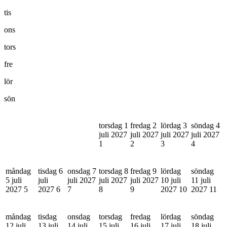
tis
ons
tors
fre
lör
sön
torsdag 1
fredag 2
lördag 3
söndag 4
juli 2027
juli 2027
juli 2027
juli 2027
1
2
3
4
måndag
tisdag 6
onsdag 7
torsdag 8
fredag 9
lördag
söndag
5 juli
juli
juli 2027
juli 2027
juli 2027
10 juli
11 juli
2027
5
2027
6
7
8
9
2027
10
2027
11
måndag
tisdag
onsdag
torsdag
fredag
lördag
söndag
12 juli
13 juli
14 juli
15 juli
16 juli
17 juli
18 juli