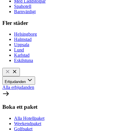
Med Laddstolpar
Spahotell
Barnvänligt
Fler städer
Helsingborg
Halmstad
Uppsala
Lund
Karlstad
Eskilstuna
Erbjudanden
Alla erbjudanden
Boka ett paket
Alla Hotellpaket
Weekendpaket
Golfpaket