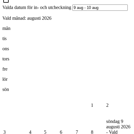
Valda datum för in- och utcheckning
Vald månad:
augusti 2026
mån
tis
ons
tors
fre
lör
sön
1
2
söndag 9
augusti 2026
3
4
5
6
7
8
- Vald