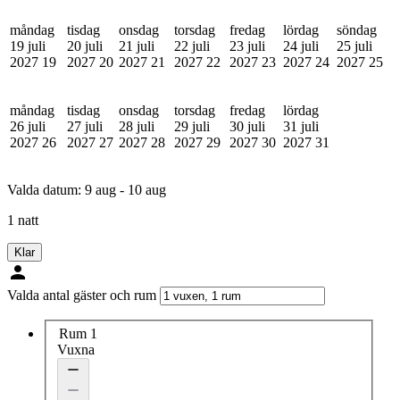
måndag
tisdag
onsdag
torsdag
fredag
lördag
söndag
19 juli
20 juli
21 juli
22 juli
23 juli
24 juli
25 juli
2027
19
2027
20
2027
21
2027
22
2027
23
2027
24
2027
25
måndag
tisdag
onsdag
torsdag
fredag
lördag
26 juli
27 juli
28 juli
29 juli
30 juli
31 juli
2027
26
2027
27
2027
28
2027
29
2027
30
2027
31
Valda datum:
9 aug - 10 aug
1 natt
Klar
Valda antal gäster och rum
Rum 1
Vuxna