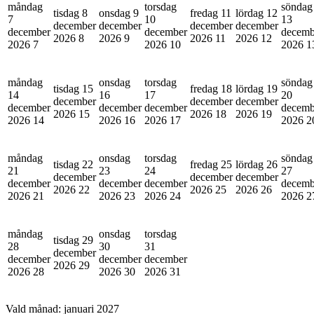
måndag
torsdag
söndag
tisdag 8
onsdag 9
fredag 11
lördag 12
7
10
13
december
december
december
december
december
december
decemb
2026
8
2026
9
2026
11
2026
12
2026
7
2026
10
2026
1
måndag
onsdag
torsdag
söndag
tisdag 15
fredag 18
lördag 19
14
16
17
20
december
december
december
december
december
december
decemb
2026
15
2026
18
2026
19
2026
14
2026
16
2026
17
2026
2
måndag
onsdag
torsdag
söndag
tisdag 22
fredag 25
lördag 26
21
23
24
27
december
december
december
december
december
december
decemb
2026
22
2026
25
2026
26
2026
21
2026
23
2026
24
2026
2
måndag
onsdag
torsdag
tisdag 29
28
30
31
december
december
december
december
2026
29
2026
28
2026
30
2026
31
Vald månad:
januari 2027