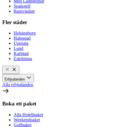
Med Laddstolpar
Spahotell
Barnvänligt
Fler städer
Helsingborg
Halmstad
Uppsala
Lund
Karlstad
Eskilstuna
Erbjudanden
Alla erbjudanden
Boka ett paket
Alla Hotellpaket
Weekendpaket
Golfpaket