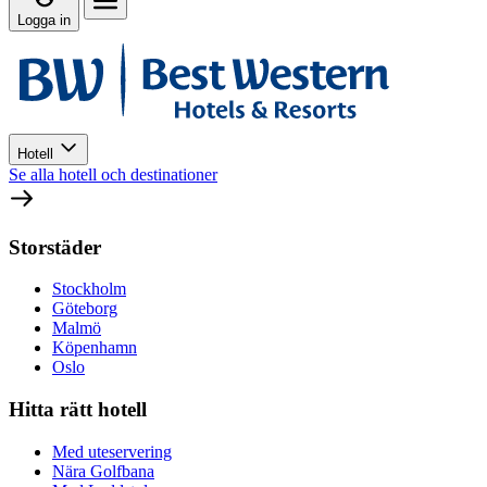
Logga in
Hotell
Se alla hotell och destinationer
Storstäder
Stockholm
Göteborg
Malmö
Köpenhamn
Oslo
Hitta rätt hotell
Med uteservering
Nära Golfbana