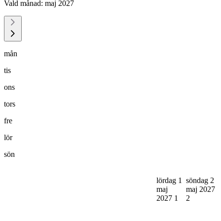
Vald månad:
maj 2027
mån
tis
ons
tors
fre
lör
sön
lördag 1
söndag 2
maj
maj 2027
2027
1
2