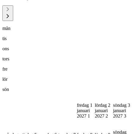
mån
tis
ons
tors
fre
lör
sön
fredag 1
lördag 2
söndag 3
januari
januari
januari
2027
1
2027
2
2027
3
söndag