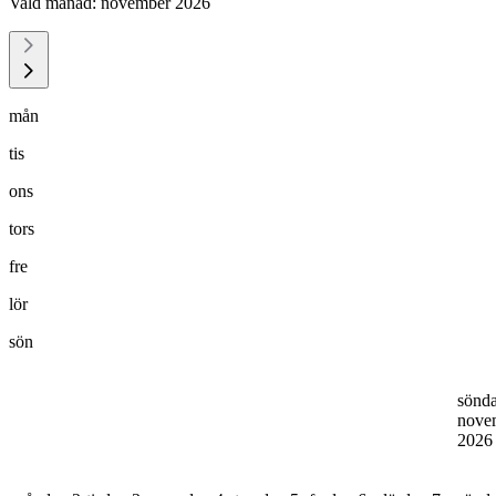
Vald månad:
november 2026
mån
tis
ons
tors
fre
lör
sön
sönd
nove
202