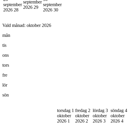
september
september
september
2026
29
2026
28
2026
30
Vald månad:
oktober 2026
mån
tis
ons
tors
fre
lör
sön
torsdag 1
fredag 2
lördag 3
söndag 4
oktober
oktober
oktober
oktober
2026
1
2026
2
2026
3
2026
4