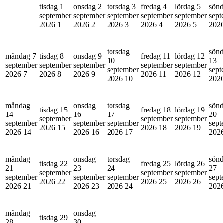
tisdag 1
onsdag 2
torsdag 3
fredag 4
lördag 5
sönd
september
september
september
september
september
sept
2026
1
2026
2
2026
3
2026
4
2026
5
202
torsdag
sön
måndag 7
tisdag 8
onsdag 9
fredag 11
lördag 12
10
13
september
september
september
september
september
september
sept
2026
7
2026
8
2026
9
2026
11
2026
12
2026
10
202
måndag
onsdag
torsdag
sön
tisdag 15
fredag 18
lördag 19
14
16
17
20
september
september
september
september
september
september
sept
2026
15
2026
18
2026
19
2026
14
2026
16
2026
17
202
måndag
onsdag
torsdag
sön
tisdag 22
fredag 25
lördag 26
21
23
24
27
september
september
september
september
september
september
sept
2026
22
2026
25
2026
26
2026
21
2026
23
2026
24
202
måndag
onsdag
tisdag 29
28
30