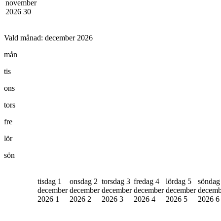
november
2026
30
Vald månad:
december 2026
mån
tis
ons
tors
fre
lör
sön
tisdag 1
onsdag 2
torsdag 3
fredag 4
lördag 5
söndag
december
december
december
december
december
decemb
2026
1
2026
2
2026
3
2026
4
2026
5
2026
6