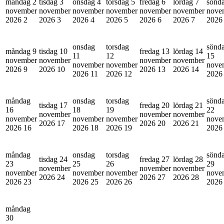
måndag 2
tisdag 3
onsdag 4
torsdag 5
fredag 6
lördag 7
sönd
november
november
november
november
november
november
nove
2026
2
2026
3
2026
4
2026
5
2026
6
2026
7
202
onsdag
torsdag
sönd
måndag 9
tisdag 10
fredag 13
lördag 14
11
12
15
november
november
november
november
november
november
nove
2026
9
2026
10
2026
13
2026
14
2026
11
2026
12
202
måndag
onsdag
torsdag
sönd
tisdag 17
fredag 20
lördag 21
16
18
19
22
november
november
november
november
november
november
nove
2026
17
2026
20
2026
21
2026
16
2026
18
2026
19
202
måndag
onsdag
torsdag
sönd
tisdag 24
fredag 27
lördag 28
23
25
26
29
november
november
november
november
november
november
nove
2026
24
2026
27
2026
28
2026
23
2026
25
2026
26
202
måndag
30