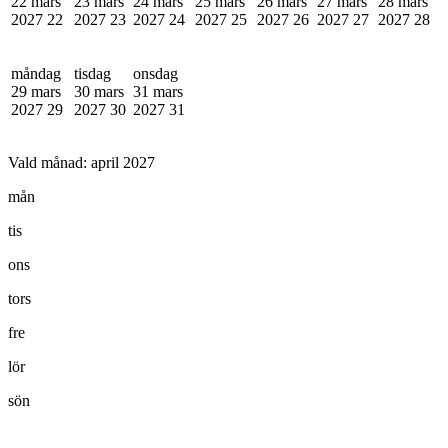
22 mars
23 mars
24 mars
25 mars
26 mars
27 mars
28 mars
2027
22
2027
23
2027
24
2027
25
2027
26
2027
27
2027
28
måndag
tisdag
onsdag
29 mars
30 mars
31 mars
2027
29
2027
30
2027
31
Vald månad:
april 2027
mån
tis
ons
tors
fre
lör
sön