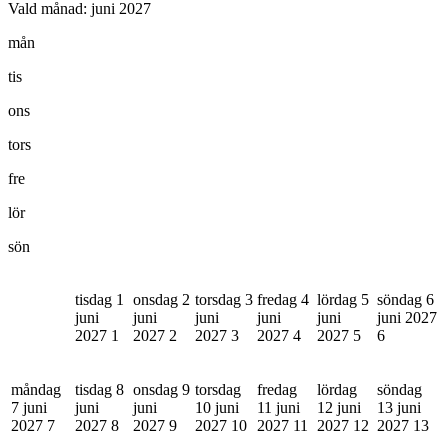
Vald månad:
juni 2027
mån
tis
ons
tors
fre
lör
sön
tisdag 1
onsdag 2
torsdag 3
fredag 4
lördag 5
söndag 6
juni
juni
juni
juni
juni
juni 2027
2027
1
2027
2
2027
3
2027
4
2027
5
6
måndag
tisdag 8
onsdag 9
torsdag
fredag
lördag
söndag
7 juni
juni
juni
10 juni
11 juni
12 juni
13 juni
2027
7
2027
8
2027
9
2027
10
2027
11
2027
12
2027
13