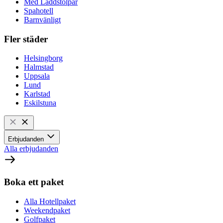
Med Laddstolpar
Spahotell
Barnvänligt
Fler städer
Helsingborg
Halmstad
Uppsala
Lund
Karlstad
Eskilstuna
Erbjudanden
Alla erbjudanden
Boka ett paket
Alla Hotellpaket
Weekendpaket
Golfpaket