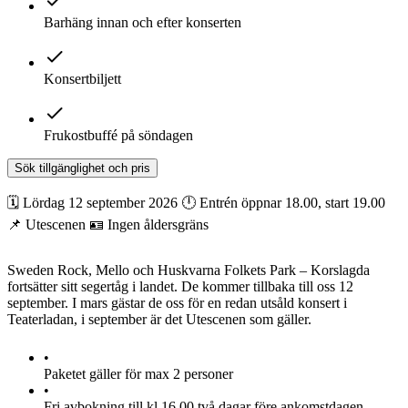
Barhäng innan och efter konserten
Konsertbiljett
Frukostbuffé på söndagen
Sök tillgänglighet och pris
🗓️ Lördag 12 september 2026 🕛 Entrén öppnar 18.00, start 19.00
📌 Utescenen 🪪 Ingen åldersgräns
Sweden Rock, Mello och Huskvarna Folkets Park – Korslagda
fortsätter sitt segertåg i landet. De kommer tillbaka till oss 12
september. I mars gästar de oss för en redan utsåld konsert i
Teaterladan, i september är det Utescenen som gäller.
•
Paketet gäller för max 2 personer
•
Fri avbokning till kl 16.00 två dagar före ankomstdagen