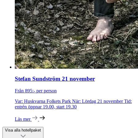
Stefan Sundström 21 november
Från 895:- per person
Var: Huskvarna Folkets Park När: Lördag 21 november Tid:
entrén öppnar 19.00, start 19.30
Läs mer
Visa alla hotellpaket