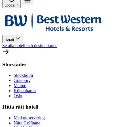
Logga in
Hotell
Se alla hotell och destinationer
Storstäder
Stockholm
Göteborg
Malmö
Köpenhamn
Oslo
Hitta rätt hotell
Med uteservering
Nära Golfbana