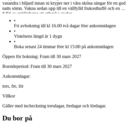
varandra i biljard innan ni kryper ner i våra sköna sängar för en god
natts sömn. Vakna sedan upp till en vällfylld frukostbuffé och en dag
fylld av möjligheter att utforska staden.
•
Fri avbokning till kl 16.00 två dagar före ankomstdagen
•
Vistelsens längd är 1 dygn
•
Boka senast 24 timmar före kl 15:00 på ankomstdagen
Öppen för bokning:
Fram till 30 mars 2027
Boendeperiod:
Fram till 30 mars 2027
Ankomstdagar:
tors,
fre,
lör
Villkor
Gäller med incheckning torsdagar, fredagar och lördagar.
Du bor på