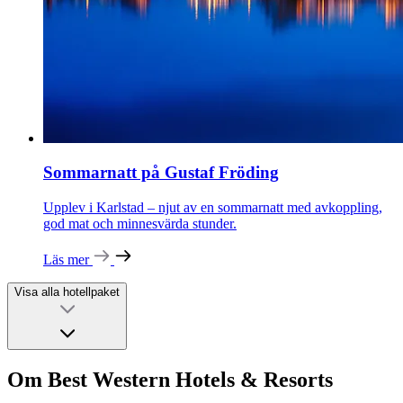
Sommarnatt på Gustaf Fröding
Upplev i Karlstad – njut av en sommarnatt med avkoppling,
god mat och minnesvärda stunder.
Läs mer
Visa alla hotellpaket
Om Best Western Hotels & Resorts