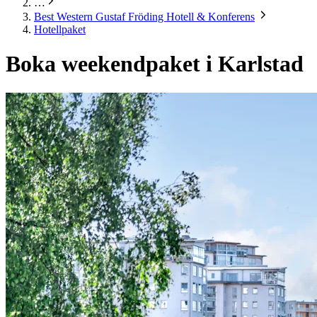
…
Best Western Gustaf Fröding Hotell & Konferens
Hotellpaket
Boka weekendpaket i Karlstad