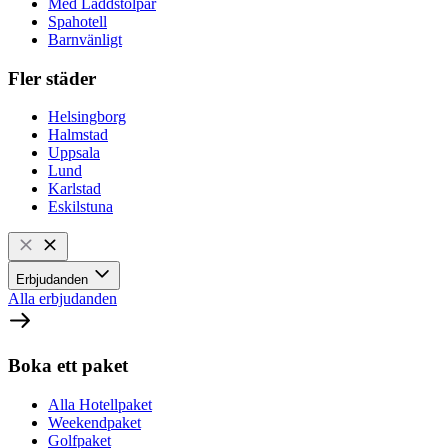
Med Laddstolpar
Spahotell
Barnvänligt
Fler städer
Helsingborg
Halmstad
Uppsala
Lund
Karlstad
Eskilstuna
Erbjudanden
Alla erbjudanden
Boka ett paket
Alla Hotellpaket
Weekendpaket
Golfpaket