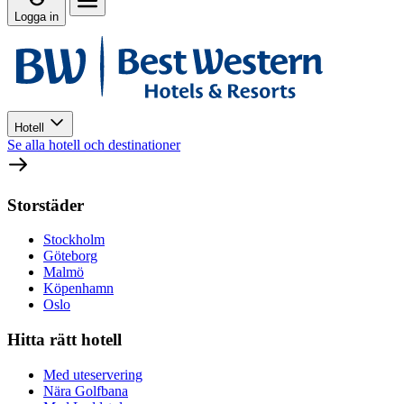
Logga in
Hotell
Se alla hotell och destinationer
Storstäder
Stockholm
Göteborg
Malmö
Köpenhamn
Oslo
Hitta rätt hotell
Med uteservering
Nära Golfbana