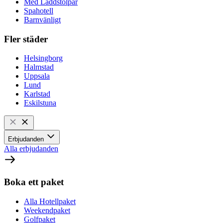
Med Laddstolpar
Spahotell
Barnvänligt
Fler städer
Helsingborg
Halmstad
Uppsala
Lund
Karlstad
Eskilstuna
Erbjudanden
Alla erbjudanden
Boka ett paket
Alla Hotellpaket
Weekendpaket
Golfpaket