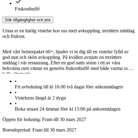
Frukostbuffé
Sök tillgänglighet och pris
Unna er en härlig vistelse hos oss med avkoppling, trerätters middag
och frukost.
Med vårt Seniorpaket 60+, bjuder vi in dig till en vistelse fylld av
god mat och skön avkoppling. På kvällen avnjuts en trerätters
middag i vår restaurang. Efter en god natts sömn i ett av våra
bekväma rum väntar en generös frukostbuffé med både varma och
kalla alternativ.
•
Fri avbokning till kl 16.00 två dagar före ankomstdagen
•
Vistelsens längd är 2 dygn
•
Boka senast 24 timmar före kl 15:00 på ankomstdagen
Öppen för bokning:
Fram till 30 mars 2027
Boendeperiod:
Fram till 30 mars 2027