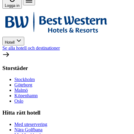
Logga in
Hotell
Se alla hotell och destinationer
Storstäder
Stockholm
Göteborg
Malmö
Köpenhamn
Oslo
Hitta rätt hotell
Med uteservering
Nära Golfbana