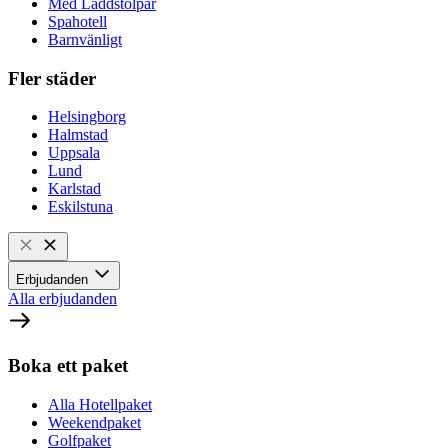
Med Laddstolpar
Spahotell
Barnvänligt
Fler städer
Helsingborg
Halmstad
Uppsala
Lund
Karlstad
Eskilstuna
Erbjudanden
Alla erbjudanden
Boka ett paket
Alla Hotellpaket
Weekendpaket
Golfpaket