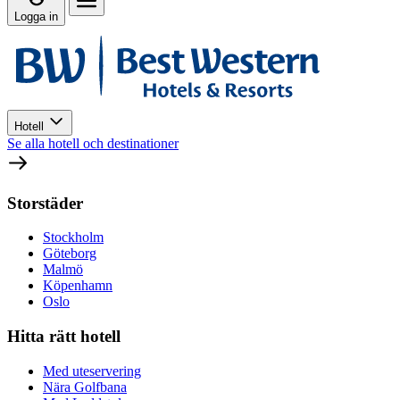
Logga in
Hotell
Se alla hotell och destinationer
Storstäder
Stockholm
Göteborg
Malmö
Köpenhamn
Oslo
Hitta rätt hotell
Med uteservering
Nära Golfbana