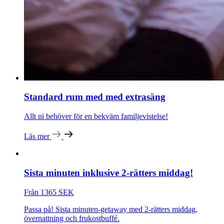
Standard rum med med extrasäng
Allt ni behöver för en bekväm familjevistelse!
Läs mer
Sista minuten inklusive 2-rätters middag!
Från 1365 SEK
Passa på! Sista minuten-getaway med 2-rätters middag,
övernattning och frukostbuffé.