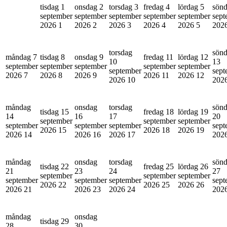
tisdag 1
onsdag 2
torsdag 3
fredag 4
lördag 5
sönd
september
september
september
september
september
sept
2026
1
2026
2
2026
3
2026
4
2026
5
202
torsdag
sön
måndag 7
tisdag 8
onsdag 9
fredag 11
lördag 12
10
13
september
september
september
september
september
september
sept
2026
7
2026
8
2026
9
2026
11
2026
12
2026
10
202
måndag
onsdag
torsdag
sön
tisdag 15
fredag 18
lördag 19
14
16
17
20
september
september
september
september
september
september
sept
2026
15
2026
18
2026
19
2026
14
2026
16
2026
17
202
måndag
onsdag
torsdag
sön
tisdag 22
fredag 25
lördag 26
21
23
24
27
september
september
september
september
september
september
sept
2026
22
2026
25
2026
26
2026
21
2026
23
2026
24
202
måndag
onsdag
tisdag 29
28
30