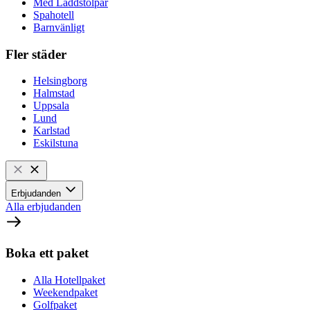
Med Laddstolpar
Spahotell
Barnvänligt
Fler städer
Helsingborg
Halmstad
Uppsala
Lund
Karlstad
Eskilstuna
Erbjudanden
Alla erbjudanden
Boka ett paket
Alla Hotellpaket
Weekendpaket
Golfpaket