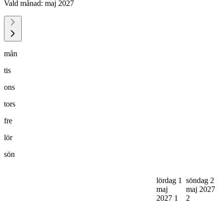
Vald månad:
maj 2027
mån
tis
ons
tors
fre
lör
sön
lördag 1
söndag 2
maj
maj 2027
2027
1
2