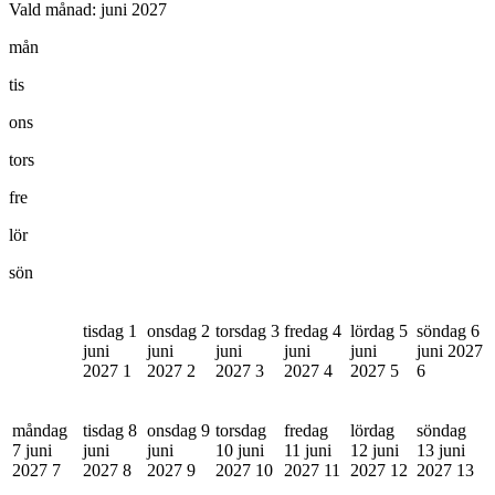
Vald månad:
juni 2027
mån
tis
ons
tors
fre
lör
sön
tisdag 1
onsdag 2
torsdag 3
fredag 4
lördag 5
söndag 6
juni
juni
juni
juni
juni
juni 2027
2027
1
2027
2
2027
3
2027
4
2027
5
6
måndag
tisdag 8
onsdag 9
torsdag
fredag
lördag
söndag
7 juni
juni
juni
10 juni
11 juni
12 juni
13 juni
2027
7
2027
8
2027
9
2027
10
2027
11
2027
12
2027
13