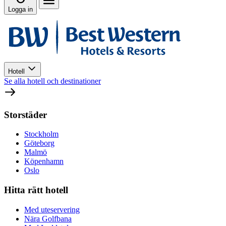
Logga in
Hotell
Se alla hotell och destinationer
Storstäder
Stockholm
Göteborg
Malmö
Köpenhamn
Oslo
Hitta rätt hotell
Med uteservering
Nära Golfbana