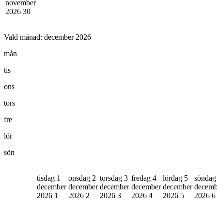
november
2026
30
Vald månad:
december 2026
mån
tis
ons
tors
fre
lör
sön
tisdag 1
onsdag 2
torsdag 3
fredag 4
lördag 5
söndag
december
december
december
december
december
decemb
2026
1
2026
2
2026
3
2026
4
2026
5
2026
6