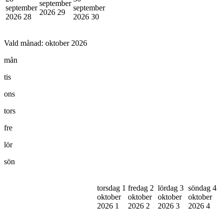
september
september
september
2026
29
2026
28
2026
30
Vald månad:
oktober 2026
mån
tis
ons
tors
fre
lör
sön
torsdag 1
fredag 2
lördag 3
söndag 4
oktober
oktober
oktober
oktober
2026
1
2026
2
2026
3
2026
4