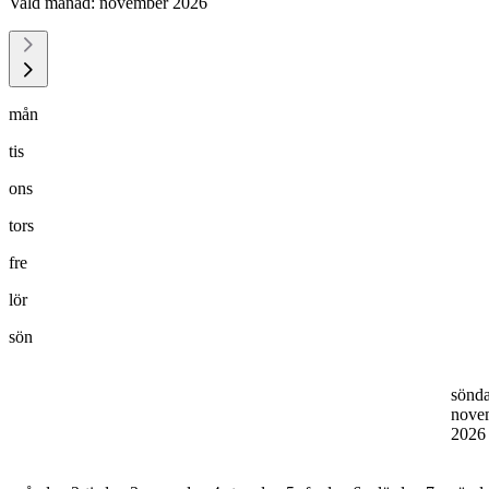
Vald månad:
november 2026
mån
tis
ons
tors
fre
lör
sön
sönd
nove
202