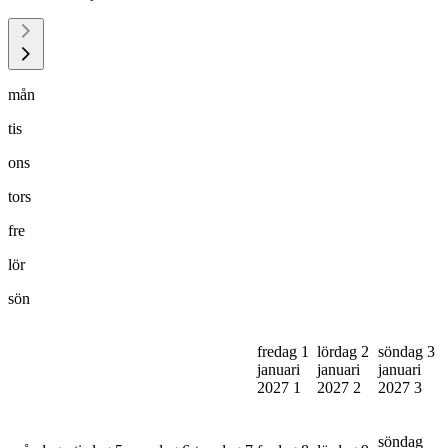
mån
tis
ons
tors
fre
lör
sön
fredag 1
lördag 2
söndag 3
januari
januari
januari
2027
1
2027
2
2027
3
söndag