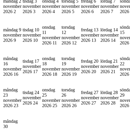
måndag 2
tisdag 3
onsdag 4
torsdag 5
fredag 6
lördag 7
sönd
november
november
november
november
november
november
nove
2026
2
2026
3
2026
4
2026
5
2026
6
2026
7
202
onsdag
torsdag
sönd
måndag 9
tisdag 10
fredag 13
lördag 14
11
12
15
november
november
november
november
november
november
nove
2026
9
2026
10
2026
13
2026
14
2026
11
2026
12
202
måndag
onsdag
torsdag
sönd
tisdag 17
fredag 20
lördag 21
16
18
19
22
november
november
november
november
november
november
nove
2026
17
2026
20
2026
21
2026
16
2026
18
2026
19
202
måndag
onsdag
torsdag
sönd
tisdag 24
fredag 27
lördag 28
23
25
26
29
november
november
november
november
november
november
nove
2026
24
2026
27
2026
28
2026
23
2026
25
2026
26
202
måndag
30