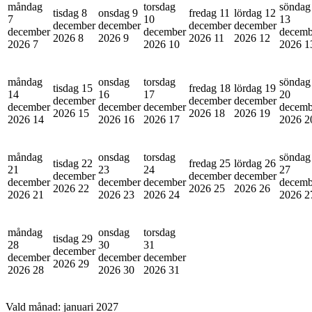
måndag
torsdag
söndag
tisdag 8
onsdag 9
fredag 11
lördag 12
7
10
13
december
december
december
december
december
december
decemb
2026
8
2026
9
2026
11
2026
12
2026
7
2026
10
2026
1
måndag
onsdag
torsdag
söndag
tisdag 15
fredag 18
lördag 19
14
16
17
20
december
december
december
december
december
december
decemb
2026
15
2026
18
2026
19
2026
14
2026
16
2026
17
2026
2
måndag
onsdag
torsdag
söndag
tisdag 22
fredag 25
lördag 26
21
23
24
27
december
december
december
december
december
december
decemb
2026
22
2026
25
2026
26
2026
21
2026
23
2026
24
2026
2
måndag
onsdag
torsdag
tisdag 29
28
30
31
december
december
december
december
2026
29
2026
28
2026
30
2026
31
Vald månad:
januari 2027