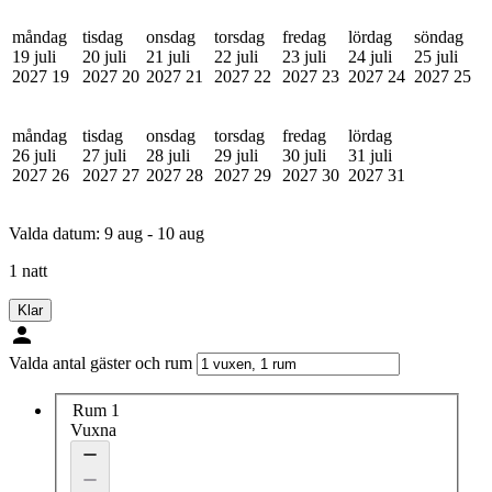
måndag
tisdag
onsdag
torsdag
fredag
lördag
söndag
19 juli
20 juli
21 juli
22 juli
23 juli
24 juli
25 juli
2027
19
2027
20
2027
21
2027
22
2027
23
2027
24
2027
25
måndag
tisdag
onsdag
torsdag
fredag
lördag
26 juli
27 juli
28 juli
29 juli
30 juli
31 juli
2027
26
2027
27
2027
28
2027
29
2027
30
2027
31
Valda datum:
9 aug - 10 aug
1 natt
Klar
Valda antal gäster och rum
Rum 1
Vuxna