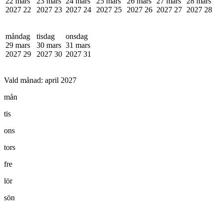
22 mars
23 mars
24 mars
25 mars
26 mars
27 mars
28 mars
2027
22
2027
23
2027
24
2027
25
2027
26
2027
27
2027
28
måndag
tisdag
onsdag
29 mars
30 mars
31 mars
2027
29
2027
30
2027
31
Vald månad:
april 2027
mån
tis
ons
tors
fre
lör
sön