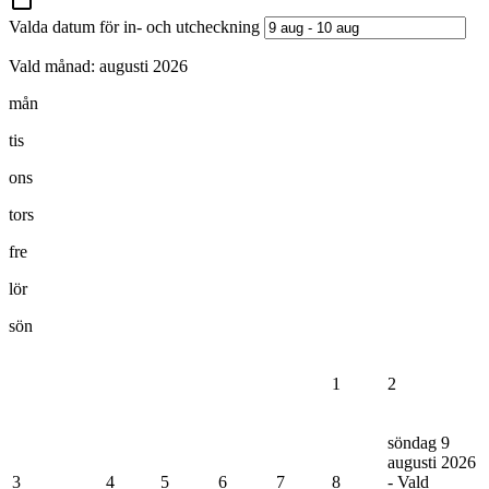
Valda datum för in- och utcheckning
Vald månad:
augusti 2026
mån
tis
ons
tors
fre
lör
sön
1
2
söndag 9
augusti 2026
3
4
5
6
7
8
- Vald