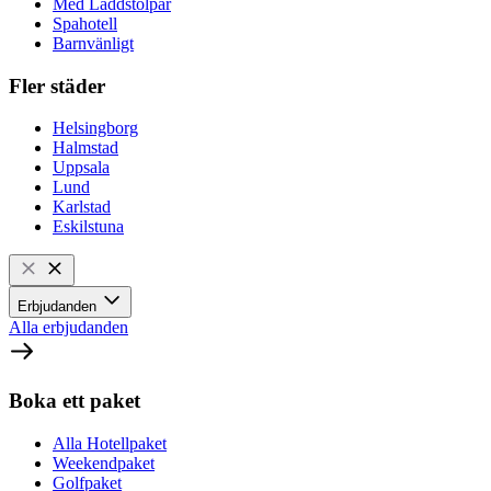
Med Laddstolpar
Spahotell
Barnvänligt
Fler städer
Helsingborg
Halmstad
Uppsala
Lund
Karlstad
Eskilstuna
Erbjudanden
Alla erbjudanden
Boka ett paket
Alla Hotellpaket
Weekendpaket
Golfpaket