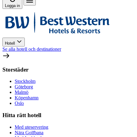
Logga in
Hotell
Se alla hotell och destinationer
Storstäder
Stockholm
Göteborg
Malmö
Köpenhamn
Oslo
Hitta rätt hotell
Med uteservering
Nära Golfbana