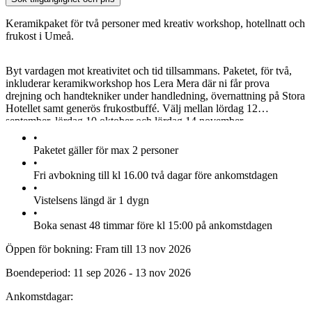
Keramikpaket för två personer med kreativ workshop, hotellnatt och
frukost i Umeå.
Byt vardagen mot kreativitet och tid tillsammans. Paketet, för två,
inkluderar keramikworkshop hos Lera Mera där ni får prova
drejning och handtekniker under handledning, övernattning på Stora
Hotellet samt generös frukostbuffé. Välj mellan lördag 12
september, lördag 10 oktober och lördag 14 november.
•
Paketet gäller för max 2 personer
•
Fri avbokning till kl 16.00 två dagar före ankomstdagen
•
Vistelsens längd är 1 dygn
•
Boka senast 48 timmar före kl 15:00 på ankomstdagen
Öppen för bokning:
Fram till 13 nov 2026
Boendeperiod:
11 sep 2026 - 13 nov 2026
Ankomstdagar: