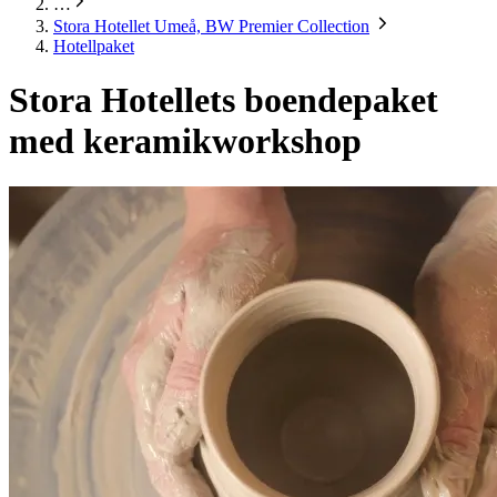
…
Stora Hotellet Umeå, BW Premier Collection
Hotellpaket
Stora Hotellets boendepaket
med keramikworkshop