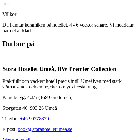
lör
Villkor
Du hämtar keramiken på hotellet, 4 - 6 veckor senare. Vi meddelar
när det är klart.
Du bor på
Stora Hotellet Umeå, BW Premier Collection
Praktfullt och vackert hotell precis intill Umeälven med stark
sjömansanda och en mycket omtyckt restaurang.
Kundbetyg: 4.3/5
(1689 omdömen)
Storgatan 46, 903 26 Umeå
Telefon
:
+46 90778870
E-post
:
book@storahotelletumea.se
Mer om hotellet