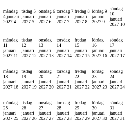
söndag
måndag
tisdag 5
onsdag 6
torsdag 7
fredag 8
lördag 9
10
4 januari
januari
januari
januari
januari
januari
januari
2027
4
2027
5
2027
6
2027
7
2027
8
2027
9
2027
10
måndag
tisdag
onsdag
torsdag
fredag
lördag
söndag
11
12
13
14
15
16
17
januari
januari
januari
januari
januari
januari
januari
2027
11
2027
12
2027
13
2027
14
2027
15
2027
16
2027
17
måndag
tisdag
onsdag
torsdag
fredag
lördag
söndag
18
19
20
21
22
23
24
januari
januari
januari
januari
januari
januari
januari
2027
18
2027
19
2027
20
2027
21
2027
22
2027
23
2027
24
måndag
tisdag
onsdag
torsdag
fredag
lördag
söndag
25
26
27
28
29
30
31
januari
januari
januari
januari
januari
januari
januari
2027
25
2027
26
2027
27
2027
28
2027
29
2027
30
2027
31