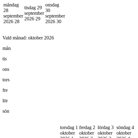
måndag
onsdag
tisdag 29
28
30
september
september
september
2026
29
2026
28
2026
30
Vald månad:
oktober 2026
mån
tis
ons
tors
fre
lör
sön
torsdag 1
fredag 2
lördag 3
söndag 4
oktober
oktober
oktober
oktober