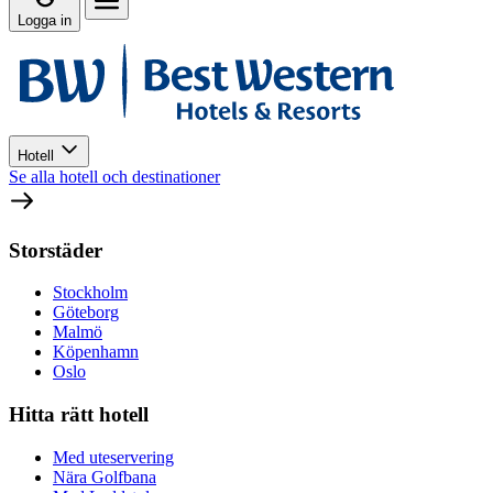
Logga in
Hotell
Se alla hotell och destinationer
Storstäder
Stockholm
Göteborg
Malmö
Köpenhamn
Oslo
Hitta rätt hotell
Med uteservering
Nära Golfbana