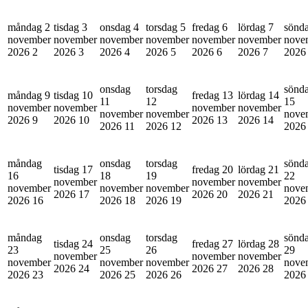
måndag 2
tisdag 3
onsdag 4
torsdag 5
fredag 6
lördag 7
sönd
november
november
november
november
november
november
nove
2026
2
2026
3
2026
4
2026
5
2026
6
2026
7
202
onsdag
torsdag
sönd
måndag 9
tisdag 10
fredag 13
lördag 14
11
12
15
november
november
november
november
november
november
nove
2026
9
2026
10
2026
13
2026
14
2026
11
2026
12
202
måndag
onsdag
torsdag
sönd
tisdag 17
fredag 20
lördag 21
16
18
19
22
november
november
november
november
november
november
nove
2026
17
2026
20
2026
21
2026
16
2026
18
2026
19
202
måndag
onsdag
torsdag
sönd
tisdag 24
fredag 27
lördag 28
23
25
26
29
november
november
november
november
november
november
nove
2026
24
2026
27
2026
28
2026
23
2026
25
2026
26
202