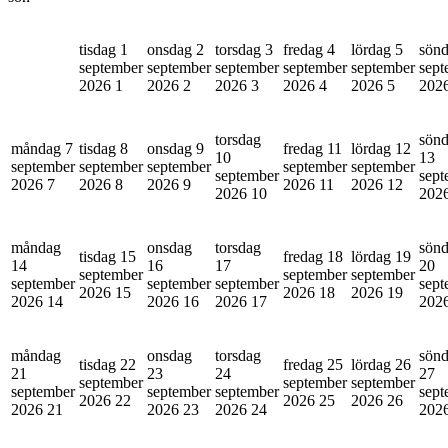
tisdag 1
onsdag 2
torsdag 3
fredag 4
lördag 5
sönd
september
september
september
september
september
sept
2026
1
2026
2
2026
3
2026
4
2026
5
202
torsdag
sön
måndag 7
tisdag 8
onsdag 9
fredag 11
lördag 12
10
13
september
september
september
september
september
september
sept
2026
7
2026
8
2026
9
2026
11
2026
12
2026
10
202
måndag
onsdag
torsdag
sön
tisdag 15
fredag 18
lördag 19
14
16
17
20
september
september
september
september
september
september
sept
2026
15
2026
18
2026
19
2026
14
2026
16
2026
17
202
måndag
onsdag
torsdag
sön
tisdag 22
fredag 25
lördag 26
21
23
24
27
september
september
september
september
september
september
sept
2026
22
2026
25
2026
26
2026
21
2026
23
2026
24
202