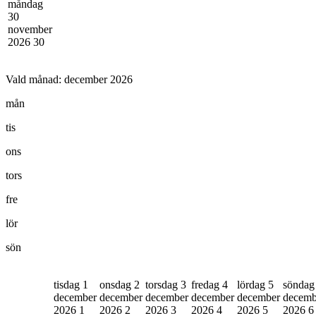
måndag
30
november
2026
30
Vald månad:
december 2026
mån
tis
ons
tors
fre
lör
sön
tisdag 1
onsdag 2
torsdag 3
fredag 4
lördag 5
söndag
december
december
december
december
december
decemb
2026
1
2026
2
2026
3
2026
4
2026
5
2026
6