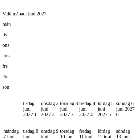
Vald månad:
juni 2027
mån
tis
ons
tors
fre
lör
sön
tisdag 1
onsdag 2
torsdag 3
fredag 4
lördag 5
söndag 6
juni
juni
juni
juni
juni
juni 2027
2027
1
2027
2
2027
3
2027
4
2027
5
6
måndag
tisdag 8
onsdag 9
torsdag
fredag
lördag
söndag
7 juni
juni
juni
10 juni
11 juni
12 juni
13 juni