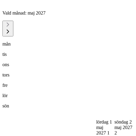
Vald månad:
maj 2027
mån
tis
ons
tors
fre
lör
sön
lördag 1
söndag 2
maj
maj 2027
2027
1
2