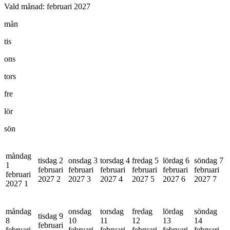
Vald månad:
februari 2027
mån
tis
ons
tors
fre
lör
sön
måndag
tisdag 2
onsdag 3
torsdag 4
fredag 5
lördag 6
söndag 7
1
februari
februari
februari
februari
februari
februari
februari
2027
2
2027
3
2027
4
2027
5
2027
6
2027
7
2027
1
måndag
onsdag
torsdag
fredag
lördag
söndag
tisdag 9
8
10
11
12
13
14
februari
februari
februari
februari
februari
februari
februari