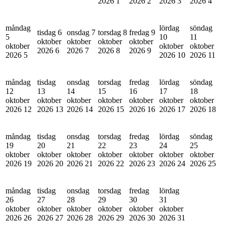
2026
1
2026
2
2026
3
2026
4
måndag
lördag
söndag
tisdag 6
onsdag 7
torsdag 8
fredag 9
5
10
11
oktober
oktober
oktober
oktober
oktober
oktober
oktober
2026
6
2026
7
2026
8
2026
9
2026
5
2026
10
2026
11
måndag
tisdag
onsdag
torsdag
fredag
lördag
söndag
12
13
14
15
16
17
18
oktober
oktober
oktober
oktober
oktober
oktober
oktober
2026
12
2026
13
2026
14
2026
15
2026
16
2026
17
2026
18
måndag
tisdag
onsdag
torsdag
fredag
lördag
söndag
19
20
21
22
23
24
25
oktober
oktober
oktober
oktober
oktober
oktober
oktober
2026
19
2026
20
2026
21
2026
22
2026
23
2026
24
2026
25
måndag
tisdag
onsdag
torsdag
fredag
lördag
26
27
28
29
30
31
oktober
oktober
oktober
oktober
oktober
oktober
2026
26
2026
27
2026
28
2026
29
2026
30
2026
31