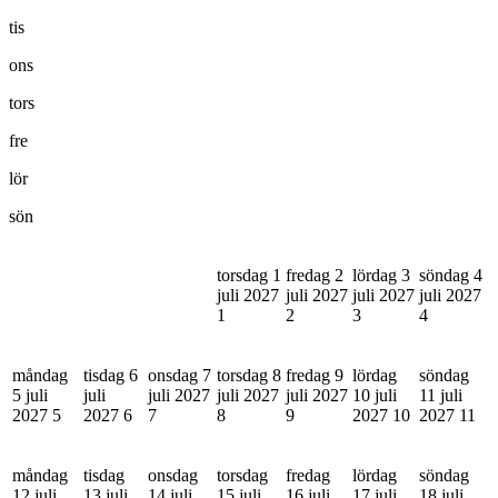
tis
ons
tors
fre
lör
sön
torsdag 1
fredag 2
lördag 3
söndag 4
juli 2027
juli 2027
juli 2027
juli 2027
1
2
3
4
måndag
tisdag 6
onsdag 7
torsdag 8
fredag 9
lördag
söndag
5 juli
juli
juli 2027
juli 2027
juli 2027
10 juli
11 juli
2027
5
2027
6
7
8
9
2027
10
2027
11
måndag
tisdag
onsdag
torsdag
fredag
lördag
söndag
12 juli
13 juli
14 juli
15 juli
16 juli
17 juli
18 juli