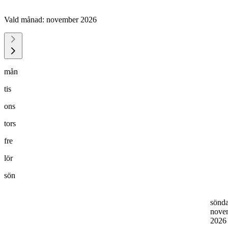
Vald månad:
november 2026
mån
tis
ons
tors
fre
lör
sön
sönd
nove
202