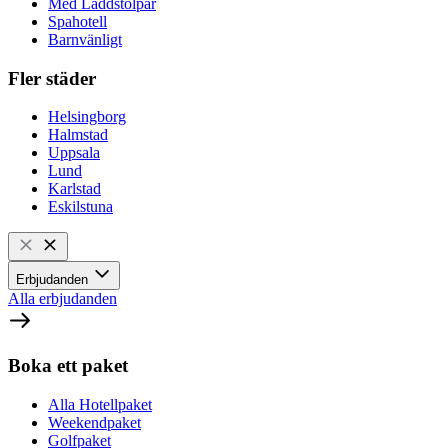
Med Laddstolpar
Spahotell
Barnvänligt
Fler städer
Helsingborg
Halmstad
Uppsala
Lund
Karlstad
Eskilstuna
Erbjudanden
Alla erbjudanden
Boka ett paket
Alla Hotellpaket
Weekendpaket
Golfpaket