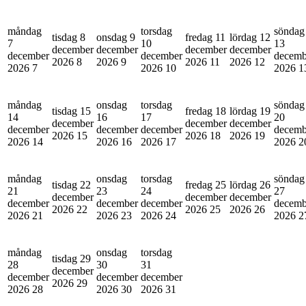
måndag
torsdag
söndag
tisdag 8
onsdag 9
fredag 11
lördag 12
7
10
13
december
december
december
december
december
december
decemb
2026
8
2026
9
2026
11
2026
12
2026
7
2026
10
2026
1
måndag
onsdag
torsdag
söndag
tisdag 15
fredag 18
lördag 19
14
16
17
20
december
december
december
december
december
december
decemb
2026
15
2026
18
2026
19
2026
14
2026
16
2026
17
2026
2
måndag
onsdag
torsdag
söndag
tisdag 22
fredag 25
lördag 26
21
23
24
27
december
december
december
december
december
december
decemb
2026
22
2026
25
2026
26
2026
21
2026
23
2026
24
2026
2
måndag
onsdag
torsdag
tisdag 29
28
30
31
december
december
december
december
2026
29
2026
28
2026
30
2026
31