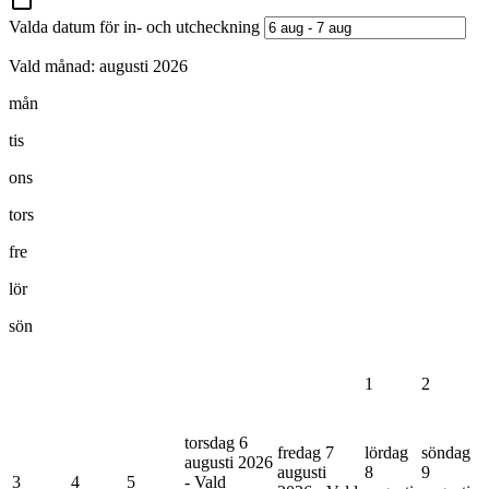
Valda datum för in- och utcheckning
Vald månad:
augusti 2026
mån
tis
ons
tors
fre
lör
sön
1
2
torsdag 6
fredag 7
lördag
söndag
augusti 2026
augusti
8
9
3
4
5
- Vald