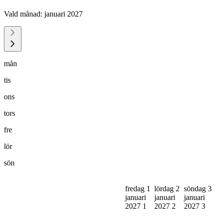
Vald månad:
januari 2027
mån
tis
ons
tors
fre
lör
sön
fredag 1
lördag 2
söndag 3
januari
januari
januari
2027
1
2027
2
2027
3