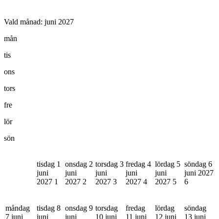
Vald månad:
juni 2027
mån
tis
ons
tors
fre
lör
sön
tisdag 1
onsdag 2
torsdag 3
fredag 4
lördag 5
söndag 6
juni
juni
juni
juni
juni
juni 2027
2027
1
2027
2
2027
3
2027
4
2027
5
6
måndag
tisdag 8
onsdag 9
torsdag
fredag
lördag
söndag
7 juni
juni
juni
10 juni
11 juni
12 juni
13 juni