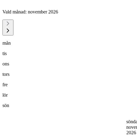
Vald månad:
november 2026
mån
tis
ons
tors
fre
lör
sön
sönd
nove
202