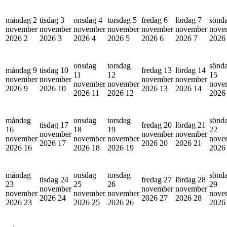
måndag 2
tisdag 3
onsdag 4
torsdag 5
fredag 6
lördag 7
sönd
november
november
november
november
november
november
nove
2026
2
2026
3
2026
4
2026
5
2026
6
2026
7
202
onsdag
torsdag
sönd
måndag 9
tisdag 10
fredag 13
lördag 14
11
12
15
november
november
november
november
november
november
nove
2026
9
2026
10
2026
13
2026
14
2026
11
2026
12
202
måndag
onsdag
torsdag
sönd
tisdag 17
fredag 20
lördag 21
16
18
19
22
november
november
november
november
november
november
nove
2026
17
2026
20
2026
21
2026
16
2026
18
2026
19
202
måndag
onsdag
torsdag
sönd
tisdag 24
fredag 27
lördag 28
23
25
26
29
november
november
november
november
november
november
nove
2026
24
2026
27
2026
28
2026
23
2026
25
2026
26
202