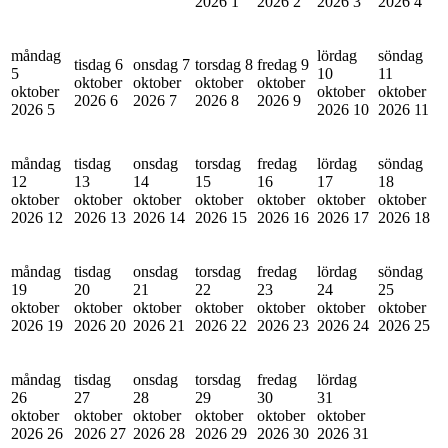
2026
1
2026
2
2026
3
2026
4
måndag
lördag
söndag
tisdag 6
onsdag 7
torsdag 8
fredag 9
5
10
11
oktober
oktober
oktober
oktober
oktober
oktober
oktober
2026
6
2026
7
2026
8
2026
9
2026
5
2026
10
2026
11
måndag
tisdag
onsdag
torsdag
fredag
lördag
söndag
12
13
14
15
16
17
18
oktober
oktober
oktober
oktober
oktober
oktober
oktober
2026
12
2026
13
2026
14
2026
15
2026
16
2026
17
2026
18
måndag
tisdag
onsdag
torsdag
fredag
lördag
söndag
19
20
21
22
23
24
25
oktober
oktober
oktober
oktober
oktober
oktober
oktober
2026
19
2026
20
2026
21
2026
22
2026
23
2026
24
2026
25
måndag
tisdag
onsdag
torsdag
fredag
lördag
26
27
28
29
30
31
oktober
oktober
oktober
oktober
oktober
oktober
2026
26
2026
27
2026
28
2026
29
2026
30
2026
31