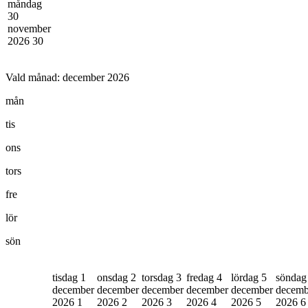
måndag
30
november
2026
30
Vald månad:
december 2026
mån
tis
ons
tors
fre
lör
sön
tisdag 1
onsdag 2
torsdag 3
fredag 4
lördag 5
söndag
december
december
december
december
december
decemb
2026
1
2026
2
2026
3
2026
4
2026
5
2026
6