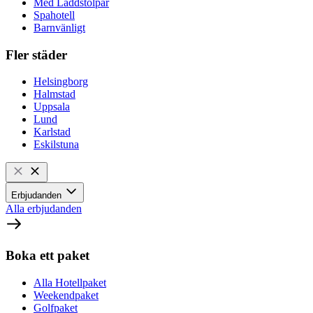
Med Laddstolpar
Spahotell
Barnvänligt
Fler städer
Helsingborg
Halmstad
Uppsala
Lund
Karlstad
Eskilstuna
Erbjudanden
Alla erbjudanden
Boka ett paket
Alla Hotellpaket
Weekendpaket
Golfpaket