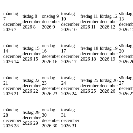
måndag
torsdag
söndag
tisdag 8
onsdag 9
fredag 11
lördag 12
7
10
13
december
december
december
december
december
december
decemb
2026
8
2026
9
2026
11
2026
12
2026
7
2026
10
2026
1
måndag
onsdag
torsdag
söndag
tisdag 15
fredag 18
lördag 19
14
16
17
20
december
december
december
december
december
december
decemb
2026
15
2026
18
2026
19
2026
14
2026
16
2026
17
2026
2
måndag
onsdag
torsdag
söndag
tisdag 22
fredag 25
lördag 26
21
23
24
27
december
december
december
december
december
december
decemb
2026
22
2026
25
2026
26
2026
21
2026
23
2026
24
2026
2
måndag
onsdag
torsdag
tisdag 29
28
30
31
december
december
december
december
2026
29
2026
28
2026
30
2026
31