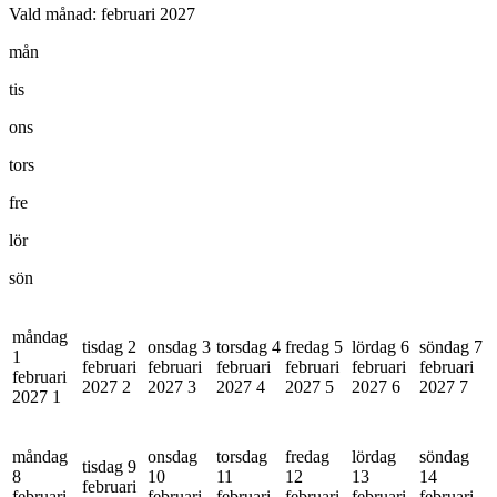
Vald månad:
februari 2027
mån
tis
ons
tors
fre
lör
sön
måndag
tisdag 2
onsdag 3
torsdag 4
fredag 5
lördag 6
söndag 7
1
februari
februari
februari
februari
februari
februari
februari
2027
2
2027
3
2027
4
2027
5
2027
6
2027
7
2027
1
måndag
onsdag
torsdag
fredag
lördag
söndag
tisdag 9
8
10
11
12
13
14
februari
februari
februari
februari
februari
februari
februari