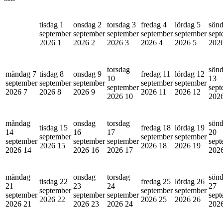
tisdag 1
onsdag 2
torsdag 3
fredag 4
lördag 5
sönd
september
september
september
september
september
sept
2026
1
2026
2
2026
3
2026
4
2026
5
202
torsdag
sön
måndag 7
tisdag 8
onsdag 9
fredag 11
lördag 12
10
13
september
september
september
september
september
september
sept
2026
7
2026
8
2026
9
2026
11
2026
12
2026
10
202
måndag
onsdag
torsdag
sön
tisdag 15
fredag 18
lördag 19
14
16
17
20
september
september
september
september
september
september
sept
2026
15
2026
18
2026
19
2026
14
2026
16
2026
17
202
måndag
onsdag
torsdag
sön
tisdag 22
fredag 25
lördag 26
21
23
24
27
september
september
september
september
september
september
sept
2026
22
2026
25
2026
26
2026
21
2026
23
2026
24
202