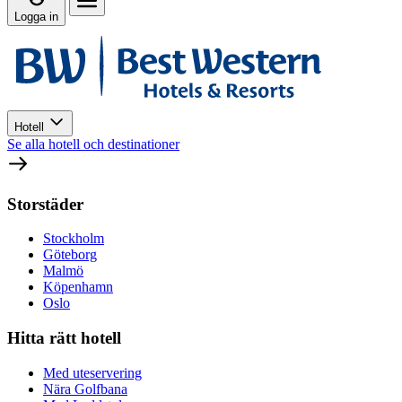
Logga in
Hotell
Se alla hotell och destinationer
Storstäder
Stockholm
Göteborg
Malmö
Köpenhamn
Oslo
Hitta rätt hotell
Med uteservering
Nära Golfbana