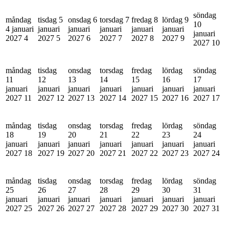
söndag
måndag
tisdag 5
onsdag 6
torsdag 7
fredag 8
lördag 9
10
4 januari
januari
januari
januari
januari
januari
januari
2027
4
2027
5
2027
6
2027
7
2027
8
2027
9
2027
10
måndag
tisdag
onsdag
torsdag
fredag
lördag
söndag
11
12
13
14
15
16
17
januari
januari
januari
januari
januari
januari
januari
2027
11
2027
12
2027
13
2027
14
2027
15
2027
16
2027
17
måndag
tisdag
onsdag
torsdag
fredag
lördag
söndag
18
19
20
21
22
23
24
januari
januari
januari
januari
januari
januari
januari
2027
18
2027
19
2027
20
2027
21
2027
22
2027
23
2027
24
måndag
tisdag
onsdag
torsdag
fredag
lördag
söndag
25
26
27
28
29
30
31
januari
januari
januari
januari
januari
januari
januari
2027
25
2027
26
2027
27
2027
28
2027
29
2027
30
2027
31