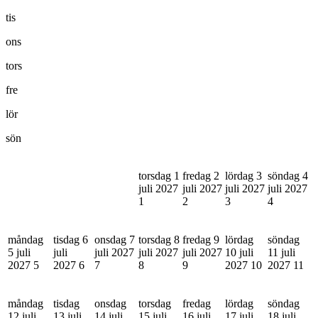
tis
ons
tors
fre
lör
sön
torsdag 1
fredag 2
lördag 3
söndag 4
juli 2027
juli 2027
juli 2027
juli 2027
1
2
3
4
måndag
tisdag 6
onsdag 7
torsdag 8
fredag 9
lördag
söndag
5 juli
juli
juli 2027
juli 2027
juli 2027
10 juli
11 juli
2027
5
2027
6
7
8
9
2027
10
2027
11
måndag
tisdag
onsdag
torsdag
fredag
lördag
söndag
12 juli
13 juli
14 juli
15 juli
16 juli
17 juli
18 juli