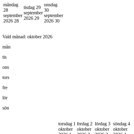
måndag
onsdag
tisdag 29
28
30
september
september
september
2026
29
2026
28
2026
30
Vald månad:
oktober 2026
mån
tis
ons
tors
fre
lör
sön
torsdag 1
fredag 2
lördag 3
söndag 4
oktober
oktober
oktober
oktober