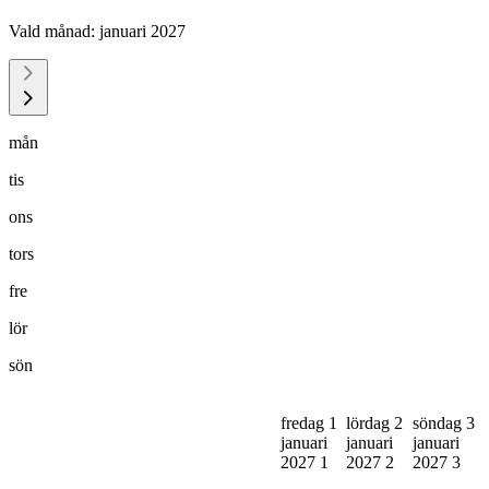
Vald månad:
januari 2027
mån
tis
ons
tors
fre
lör
sön
fredag 1
lördag 2
söndag 3
januari
januari
januari
2027
1
2027
2
2027
3