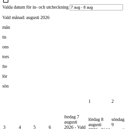
Valda datum för in- och utcheckning
Vald månad:
augusti 2026
mån
tis
ons
tors
fre
lör
sön
1
2
fredag 7
lördag 8
söndag
augusti
augusti
9
3
4
5
6
2026 - Vald