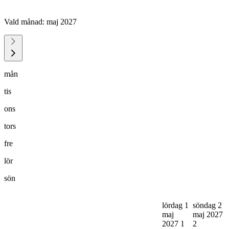
Vald månad:
maj 2027
mån
tis
ons
tors
fre
lör
sön
lördag 1
söndag 2
maj
maj 2027
2027
1
2