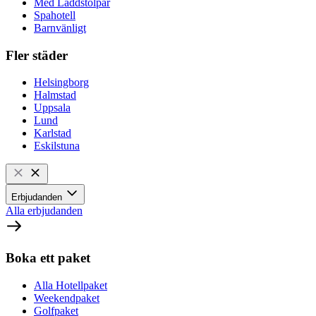
Med Laddstolpar
Spahotell
Barnvänligt
Fler städer
Helsingborg
Halmstad
Uppsala
Lund
Karlstad
Eskilstuna
Erbjudanden
Alla erbjudanden
Boka ett paket
Alla Hotellpaket
Weekendpaket
Golfpaket