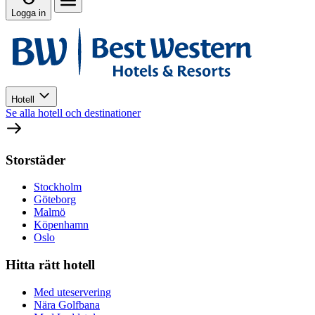
Logga in
Hotell
Se alla hotell och destinationer
Storstäder
Stockholm
Göteborg
Malmö
Köpenhamn
Oslo
Hitta rätt hotell
Med uteservering
Nära Golfbana