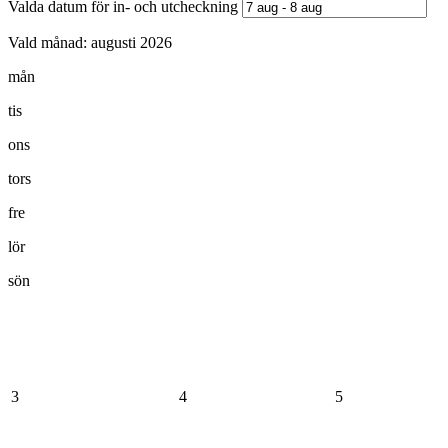
Valda datum för in- och utcheckning
Vald månad:
augusti 2026
mån
tis
ons
tors
fre
lör
sön
3
4
5