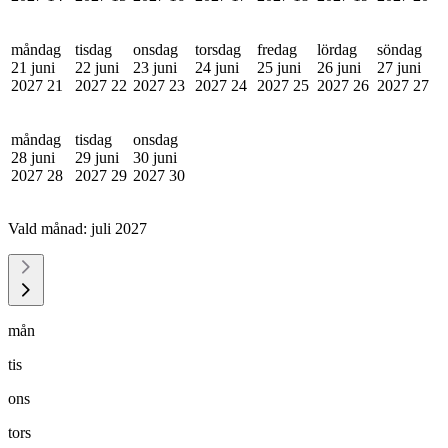
måndag
tisdag
onsdag
torsdag
fredag
lördag
söndag
21 juni
22 juni
23 juni
24 juni
25 juni
26 juni
27 juni
2027
21
2027
22
2027
23
2027
24
2027
25
2027
26
2027
27
måndag
tisdag
onsdag
28 juni
29 juni
30 juni
2027
28
2027
29
2027
30
Vald månad:
juli 2027
mån
tis
ons
tors