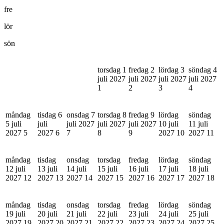
fre
lör
sön
torsdag 1
fredag 2
lördag 3
söndag 4
juli 2027
juli 2027
juli 2027
juli 2027
1
2
3
4
måndag
tisdag 6
onsdag 7
torsdag 8
fredag 9
lördag
söndag
5 juli
juli
juli 2027
juli 2027
juli 2027
10 juli
11 juli
2027
5
2027
6
7
8
9
2027
10
2027
11
måndag
tisdag
onsdag
torsdag
fredag
lördag
söndag
12 juli
13 juli
14 juli
15 juli
16 juli
17 juli
18 juli
2027
12
2027
13
2027
14
2027
15
2027
16
2027
17
2027
18
måndag
tisdag
onsdag
torsdag
fredag
lördag
söndag
19 juli
20 juli
21 juli
22 juli
23 juli
24 juli
25 juli
2027
19
2027
20
2027
21
2027
22
2027
23
2027
24
2027
25