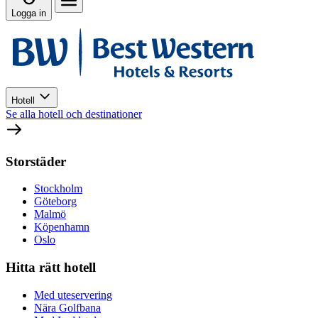
Logga in
Hotell
Se alla hotell och destinationer
Storstäder
Stockholm
Göteborg
Malmö
Köpenhamn
Oslo
Hitta rätt hotell
Med uteservering
Nära Golfbana