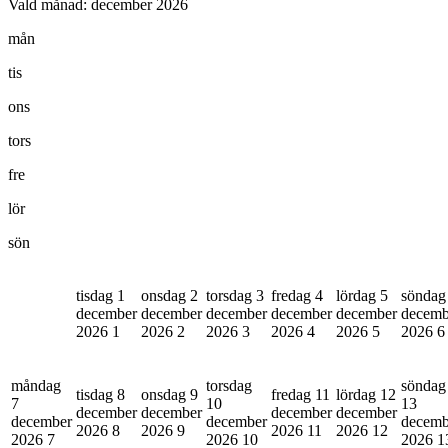
Vald månad:
december 2026
mån
tis
ons
tors
fre
lör
sön
tisdag 1
onsdag 2
torsdag 3
fredag 4
lördag 5
söndag
december
december
december
december
december
decemb
2026
1
2026
2
2026
3
2026
4
2026
5
2026
6
måndag
torsdag
söndag
tisdag 8
onsdag 9
fredag 11
lördag 12
7
10
13
december
december
december
december
december
december
decemb
2026
8
2026
9
2026
11
2026
12
2026
7
2026
10
2026
1