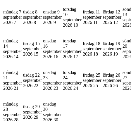
torsdag
sön
måndag 7
tisdag 8
onsdag 9
fredag 11
lördag 12
10
13
september
september
september
september
september
september
sept
2026
7
2026
8
2026
9
2026
11
2026
12
2026
10
202
måndag
onsdag
torsdag
sön
tisdag 15
fredag 18
lördag 19
14
16
17
20
september
september
september
september
september
september
sept
2026
15
2026
18
2026
19
2026
14
2026
16
2026
17
202
måndag
onsdag
torsdag
sön
tisdag 22
fredag 25
lördag 26
21
23
24
27
september
september
september
september
september
september
sept
2026
22
2026
25
2026
26
2026
21
2026
23
2026
24
202
måndag
onsdag
tisdag 29
28
30
september
september
september
2026
29
2026
28
2026
30