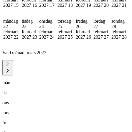
2027
15
2027
16
2027
17
2027
18
2027
19
2027
20
2027
21
måndag
tisdag
onsdag
torsdag
fredag
lördag
söndag
22
23
24
25
26
27
28
februari
februari
februari
februari
februari
februari
februari
2027
22
2027
23
2027
24
2027
25
2027
26
2027
27
2027
28
Vald månad:
mars 2027
mån
tis
ons
tors
fre