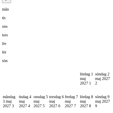
mån
tis
ons
tors
fre
lör
sön
lördag 1
söndag 2
maj
maj 2027
2027
1
2
måndag
tisdag 4
onsdag 5
torsdag 6
fredag 7
lördag 8
söndag 9
3 maj
maj
maj
maj
maj
maj
maj 2027
2027
3
2027
4
2027
5
2027
6
2027
7
2027
8
9