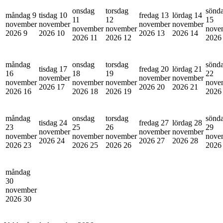
onsdag
torsdag
sönd
måndag 9
tisdag 10
fredag 13
lördag 14
11
12
15
november
november
november
november
november
november
nove
2026
9
2026
10
2026
13
2026
14
2026
11
2026
12
202
måndag
onsdag
torsdag
sönd
tisdag 17
fredag 20
lördag 21
16
18
19
22
november
november
november
november
november
november
nove
2026
17
2026
20
2026
21
2026
16
2026
18
2026
19
202
måndag
onsdag
torsdag
sönd
tisdag 24
fredag 27
lördag 28
23
25
26
29
november
november
november
november
november
november
nove
2026
24
2026
27
2026
28
2026
23
2026
25
2026
26
202
måndag
30
november
2026
30