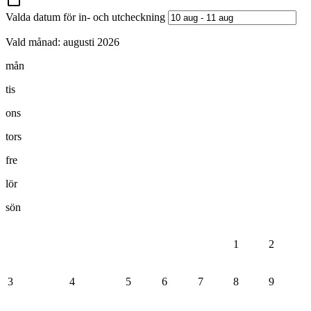
Valda datum för in- och utcheckning
Vald månad:
augusti 2026
mån
tis
ons
tors
fre
lör
sön
1
2
3
4
5
6
7
8
9