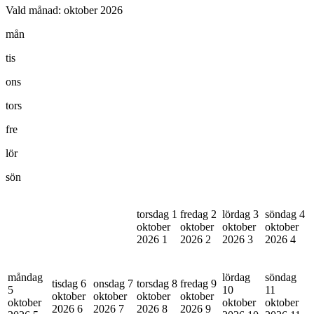
Vald månad:
oktober 2026
mån
tis
ons
tors
fre
lör
sön
torsdag 1
fredag 2
lördag 3
söndag 4
oktober
oktober
oktober
oktober
2026
1
2026
2
2026
3
2026
4
måndag
lördag
söndag
tisdag 6
onsdag 7
torsdag 8
fredag 9
5
10
11
oktober
oktober
oktober
oktober
oktober
oktober
oktober
2026
6
2026
7
2026
8
2026
9