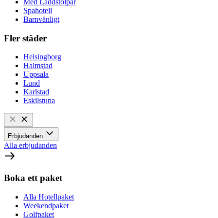
Med Laddstolpar
Spahotell
Barnvänligt
Fler städer
Helsingborg
Halmstad
Uppsala
Lund
Karlstad
Eskilstuna
Erbjudanden
Alla erbjudanden
Boka ett paket
Alla Hotellpaket
Weekendpaket
Golfpaket