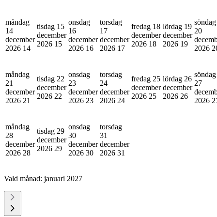
måndag
onsdag
torsdag
söndag
tisdag 15
fredag 18
lördag 19
14
16
17
20
december
december
december
december
december
december
decemb
2026
15
2026
18
2026
19
2026
14
2026
16
2026
17
2026
2
måndag
onsdag
torsdag
söndag
tisdag 22
fredag 25
lördag 26
21
23
24
27
december
december
december
december
december
december
decemb
2026
22
2026
25
2026
26
2026
21
2026
23
2026
24
2026
2
måndag
onsdag
torsdag
tisdag 29
28
30
31
december
december
december
december
2026
29
2026
28
2026
30
2026
31
Vald månad:
januari 2027