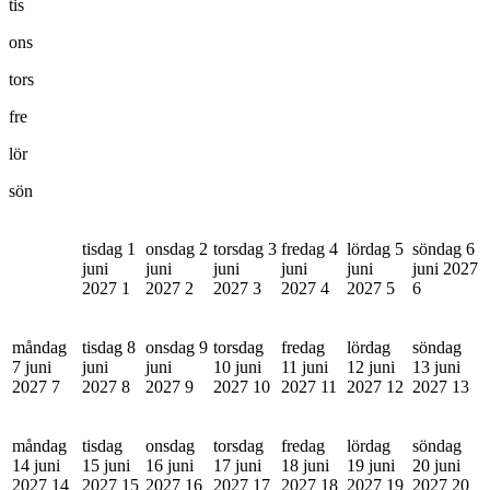
tis
ons
tors
fre
lör
sön
tisdag 1
onsdag 2
torsdag 3
fredag 4
lördag 5
söndag 6
juni
juni
juni
juni
juni
juni 2027
2027
1
2027
2
2027
3
2027
4
2027
5
6
måndag
tisdag 8
onsdag 9
torsdag
fredag
lördag
söndag
7 juni
juni
juni
10 juni
11 juni
12 juni
13 juni
2027
7
2027
8
2027
9
2027
10
2027
11
2027
12
2027
13
måndag
tisdag
onsdag
torsdag
fredag
lördag
söndag
14 juni
15 juni
16 juni
17 juni
18 juni
19 juni
20 juni
2027
14
2027
15
2027
16
2027
17
2027
18
2027
19
2027
20