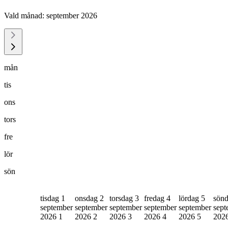
Vald månad:
september 2026
mån
tis
ons
tors
fre
lör
sön
tisdag 1
onsdag 2
torsdag 3
fredag 4
lördag 5
sönd
september
september
september
september
september
sept
2026
1
2026
2
2026
3
2026
4
2026
5
202