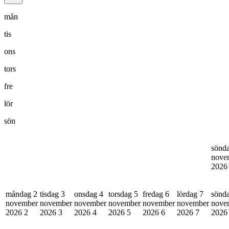
mån
tis
ons
tors
fre
lör
sön
sönd
nove
202
måndag 2
tisdag 3
onsdag 4
torsdag 5
fredag 6
lördag 7
sönd
november
november
november
november
november
november
nove
2026
2
2026
3
2026
4
2026
5
2026
6
2026
7
202