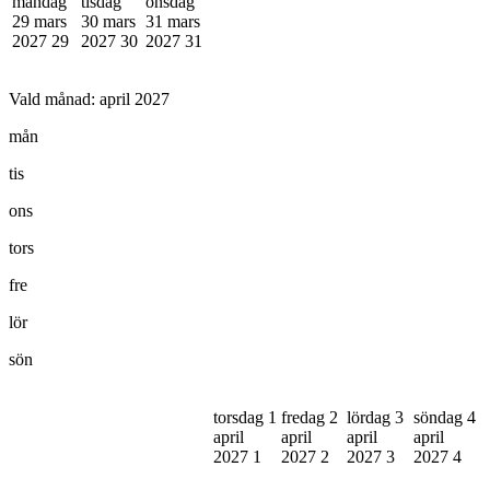
måndag
tisdag
onsdag
29 mars
30 mars
31 mars
2027
29
2027
30
2027
31
Vald månad:
april 2027
mån
tis
ons
tors
fre
lör
sön
torsdag 1
fredag 2
lördag 3
söndag 4
april
april
april
april
2027
1
2027
2
2027
3
2027
4