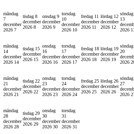
måndag
torsdag
söndag
tisdag 8
onsdag 9
fredag 11
lördag 12
7
10
13
december
december
december
december
december
december
decemb
2026
8
2026
9
2026
11
2026
12
2026
7
2026
10
2026
1
måndag
onsdag
torsdag
söndag
tisdag 15
fredag 18
lördag 19
14
16
17
20
december
december
december
december
december
december
decemb
2026
15
2026
18
2026
19
2026
14
2026
16
2026
17
2026
2
måndag
onsdag
torsdag
söndag
tisdag 22
fredag 25
lördag 26
21
23
24
27
december
december
december
december
december
december
decemb
2026
22
2026
25
2026
26
2026
21
2026
23
2026
24
2026
2
måndag
onsdag
torsdag
tisdag 29
28
30
31
december
december
december
december
2026
29
2026
28
2026
30
2026
31