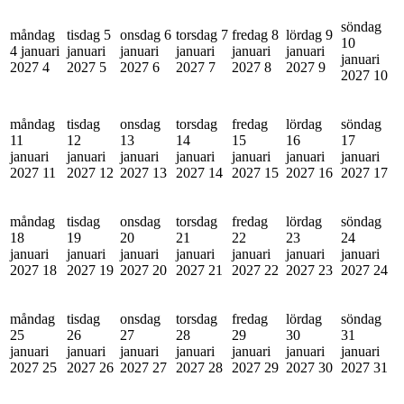
söndag
måndag
tisdag 5
onsdag 6
torsdag 7
fredag 8
lördag 9
10
4 januari
januari
januari
januari
januari
januari
januari
2027
4
2027
5
2027
6
2027
7
2027
8
2027
9
2027
10
måndag
tisdag
onsdag
torsdag
fredag
lördag
söndag
11
12
13
14
15
16
17
januari
januari
januari
januari
januari
januari
januari
2027
11
2027
12
2027
13
2027
14
2027
15
2027
16
2027
17
måndag
tisdag
onsdag
torsdag
fredag
lördag
söndag
18
19
20
21
22
23
24
januari
januari
januari
januari
januari
januari
januari
2027
18
2027
19
2027
20
2027
21
2027
22
2027
23
2027
24
måndag
tisdag
onsdag
torsdag
fredag
lördag
söndag
25
26
27
28
29
30
31
januari
januari
januari
januari
januari
januari
januari
2027
25
2027
26
2027
27
2027
28
2027
29
2027
30
2027
31