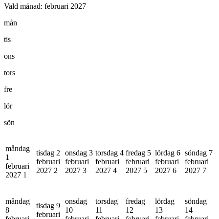
Vald månad:
februari 2027
mån
tis
ons
tors
fre
lör
sön
måndag
tisdag 2
onsdag 3
torsdag 4
fredag 5
lördag 6
söndag 7
1
februari
februari
februari
februari
februari
februari
februari
2027
2
2027
3
2027
4
2027
5
2027
6
2027
7
2027
1
måndag
onsdag
torsdag
fredag
lördag
söndag
tisdag 9
8
10
11
12
13
14
februari
februari
februari
februari
februari
februari
februari