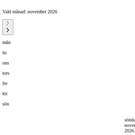
Vald månad:
november 2026
mån
tis
ons
tors
fre
lör
sön
sönd
nove
202