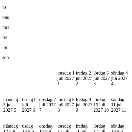
tis
ons
tors
fre
lör
sön
torsdag 1
fredag 2
lördag 3
söndag 4
juli 2027
juli 2027
juli 2027
juli 2027
1
2
3
4
måndag
tisdag 6
onsdag 7
torsdag 8
fredag 9
lördag
söndag
5 juli
juli
juli 2027
juli 2027
juli 2027
10 juli
11 juli
2027
5
2027
6
7
8
9
2027
10
2027
11
måndag
tisdag
onsdag
torsdag
fredag
lördag
söndag
12 juli
13 juli
14 juli
15 juli
16 juli
17 juli
18 juli