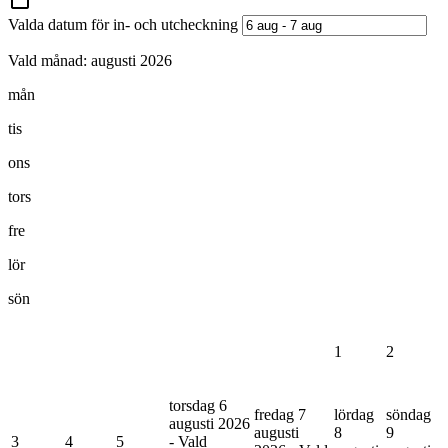
Valda datum för in- och utcheckning
Vald månad:
augusti 2026
mån
tis
ons
tors
fre
lör
sön
1
2
torsdag 6
fredag 7
lördag
söndag
augusti 2026
augusti
8
9
3
4
5
- Vald