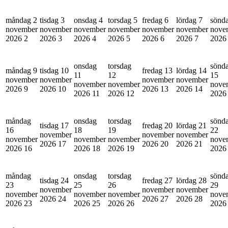
måndag 2
tisdag 3
onsdag 4
torsdag 5
fredag 6
lördag 7
sönd
november
november
november
november
november
november
nove
2026
2
2026
3
2026
4
2026
5
2026
6
2026
7
202
onsdag
torsdag
sönd
måndag 9
tisdag 10
fredag 13
lördag 14
11
12
15
november
november
november
november
november
november
nove
2026
9
2026
10
2026
13
2026
14
2026
11
2026
12
202
måndag
onsdag
torsdag
sönd
tisdag 17
fredag 20
lördag 21
16
18
19
22
november
november
november
november
november
november
nove
2026
17
2026
20
2026
21
2026
16
2026
18
2026
19
202
måndag
onsdag
torsdag
sönd
tisdag 24
fredag 27
lördag 28
23
25
26
29
november
november
november
november
november
november
nove
2026
24
2026
27
2026
28
2026
23
2026
25
2026
26
202