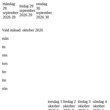
måndag
onsdag
tisdag 29
28
30
september
september
september
2026
29
2026
28
2026
30
Vald månad:
oktober 2026
mån
tis
ons
tors
fre
lör
sön
torsdag 1
fredag 2
lördag 3
söndag 4
oktober
oktober
oktober
oktober