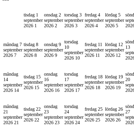
tisdag 1
onsdag 2
torsdag 3
fredag 4
lördag 5
sönd
september
september
september
september
september
sept
2026
1
2026
2
2026
3
2026
4
2026
5
202
torsdag
sön
måndag 7
tisdag 8
onsdag 9
fredag 11
lördag 12
10
13
september
september
september
september
september
september
sept
2026
7
2026
8
2026
9
2026
11
2026
12
2026
10
202
måndag
onsdag
torsdag
sön
tisdag 15
fredag 18
lördag 19
14
16
17
20
september
september
september
september
september
september
sept
2026
15
2026
18
2026
19
2026
14
2026
16
2026
17
202
måndag
onsdag
torsdag
sön
tisdag 22
fredag 25
lördag 26
21
23
24
27
september
september
september
september
september
september
sept
2026
22
2026
25
2026
26
2026
21
2026
23
2026
24
202