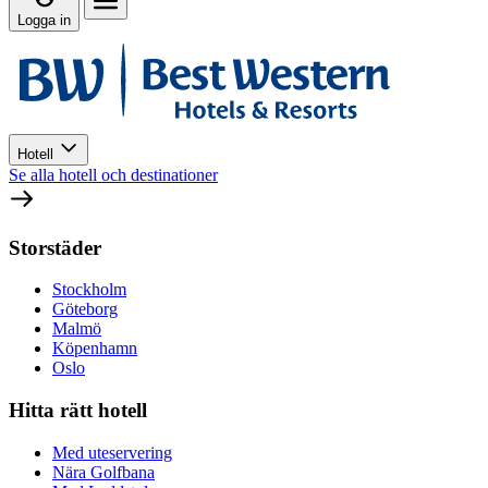
Logga in
Hotell
Se alla hotell och destinationer
Storstäder
Stockholm
Göteborg
Malmö
Köpenhamn
Oslo
Hitta rätt hotell
Med uteservering
Nära Golfbana