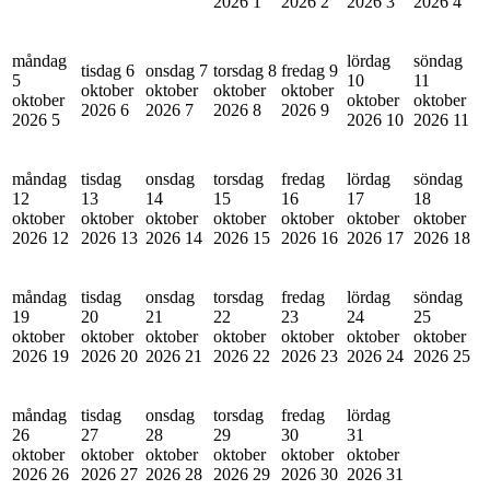
2026
1
2026
2
2026
3
2026
4
måndag
lördag
söndag
tisdag 6
onsdag 7
torsdag 8
fredag 9
5
10
11
oktober
oktober
oktober
oktober
oktober
oktober
oktober
2026
6
2026
7
2026
8
2026
9
2026
5
2026
10
2026
11
måndag
tisdag
onsdag
torsdag
fredag
lördag
söndag
12
13
14
15
16
17
18
oktober
oktober
oktober
oktober
oktober
oktober
oktober
2026
12
2026
13
2026
14
2026
15
2026
16
2026
17
2026
18
måndag
tisdag
onsdag
torsdag
fredag
lördag
söndag
19
20
21
22
23
24
25
oktober
oktober
oktober
oktober
oktober
oktober
oktober
2026
19
2026
20
2026
21
2026
22
2026
23
2026
24
2026
25
måndag
tisdag
onsdag
torsdag
fredag
lördag
26
27
28
29
30
31
oktober
oktober
oktober
oktober
oktober
oktober
2026
26
2026
27
2026
28
2026
29
2026
30
2026
31