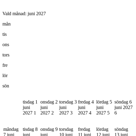
Vald månad:
juni 2027
mån
tis
ons
tors
fre
lör
sön
tisdag 1
onsdag 2
torsdag 3
fredag 4
lördag 5
söndag 6
juni
juni
juni
juni
juni
juni 2027
2027
1
2027
2
2027
3
2027
4
2027
5
6
måndag
tisdag 8
onsdag 9
torsdag
fredag
lördag
söndag
7 juni
juni
juni
10 juni
11 juni
12 juni
13 juni