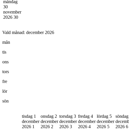
måndag
30
november
2026
30
Vald månad:
december 2026
mån
tis
ons
tors
fre
lör
sön
tisdag 1
onsdag 2
torsdag 3
fredag 4
lördag 5
söndag
december
december
december
december
december
decemb
2026
1
2026
2
2026
3
2026
4
2026
5
2026
6