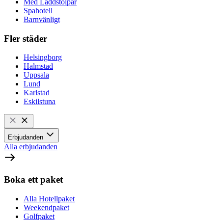
Med Laddstolpar
Spahotell
Barnvänligt
Fler städer
Helsingborg
Halmstad
Uppsala
Lund
Karlstad
Eskilstuna
Erbjudanden
Alla erbjudanden
Boka ett paket
Alla Hotellpaket
Weekendpaket
Golfpaket