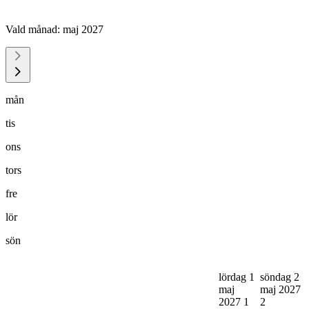
Vald månad:
maj 2027
mån
tis
ons
tors
fre
lör
sön
lördag 1
söndag 2
maj
maj 2027
2027
1
2