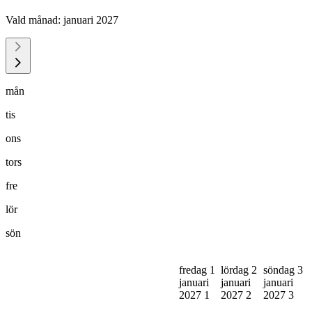
Vald månad:
januari 2027
mån
tis
ons
tors
fre
lör
sön
fredag 1
lördag 2
söndag 3
januari
januari
januari
2027
1
2027
2
2027
3