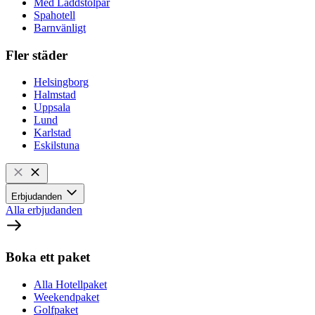
Med Laddstolpar
Spahotell
Barnvänligt
Fler städer
Helsingborg
Halmstad
Uppsala
Lund
Karlstad
Eskilstuna
Erbjudanden
Alla erbjudanden
Boka ett paket
Alla Hotellpaket
Weekendpaket
Golfpaket