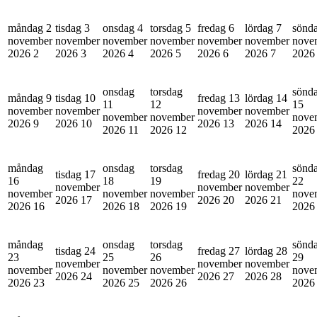
måndag 2
tisdag 3
onsdag 4
torsdag 5
fredag 6
lördag 7
sönd
november
november
november
november
november
november
nove
2026
2
2026
3
2026
4
2026
5
2026
6
2026
7
202
onsdag
torsdag
sönd
måndag 9
tisdag 10
fredag 13
lördag 14
11
12
15
november
november
november
november
november
november
nove
2026
9
2026
10
2026
13
2026
14
2026
11
2026
12
202
måndag
onsdag
torsdag
sönd
tisdag 17
fredag 20
lördag 21
16
18
19
22
november
november
november
november
november
november
nove
2026
17
2026
20
2026
21
2026
16
2026
18
2026
19
202
måndag
onsdag
torsdag
sönd
tisdag 24
fredag 27
lördag 28
23
25
26
29
november
november
november
november
november
november
nove
2026
24
2026
27
2026
28
2026
23
2026
25
2026
26
202