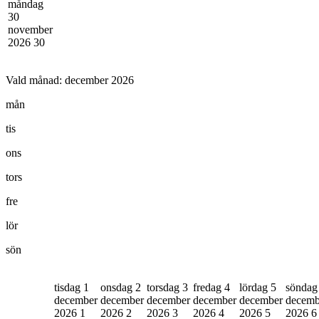
måndag
30
november
2026
30
Vald månad:
december 2026
mån
tis
ons
tors
fre
lör
sön
tisdag 1
onsdag 2
torsdag 3
fredag 4
lördag 5
söndag
december
december
december
december
december
decemb
2026
1
2026
2
2026
3
2026
4
2026
5
2026
6