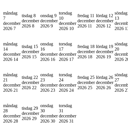
måndag
torsdag
söndag
tisdag 8
onsdag 9
fredag 11
lördag 12
7
10
13
december
december
december
december
december
december
decemb
2026
8
2026
9
2026
11
2026
12
2026
7
2026
10
2026
1
måndag
onsdag
torsdag
söndag
tisdag 15
fredag 18
lördag 19
14
16
17
20
december
december
december
december
december
december
decemb
2026
15
2026
18
2026
19
2026
14
2026
16
2026
17
2026
2
måndag
onsdag
torsdag
söndag
tisdag 22
fredag 25
lördag 26
21
23
24
27
december
december
december
december
december
december
decemb
2026
22
2026
25
2026
26
2026
21
2026
23
2026
24
2026
2
måndag
onsdag
torsdag
tisdag 29
28
30
31
december
december
december
december
2026
29
2026
28
2026
30
2026
31