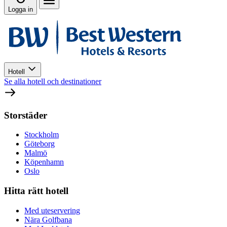
Logga in
Hotell
Se alla hotell och destinationer
Storstäder
Stockholm
Göteborg
Malmö
Köpenhamn
Oslo
Hitta rätt hotell
Med uteservering
Nära Golfbana