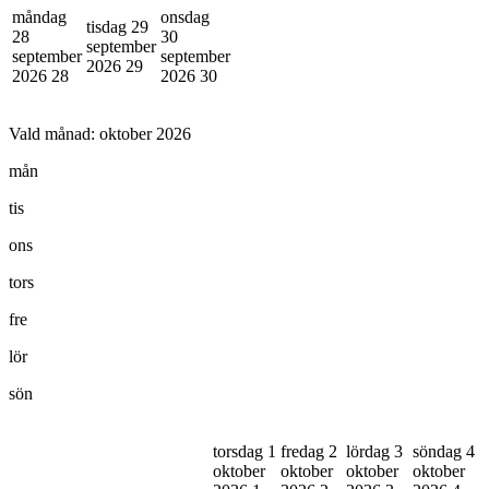
måndag
onsdag
tisdag 29
28
30
september
september
september
2026
29
2026
28
2026
30
Vald månad:
oktober 2026
mån
tis
ons
tors
fre
lör
sön
torsdag 1
fredag 2
lördag 3
söndag 4
oktober
oktober
oktober
oktober