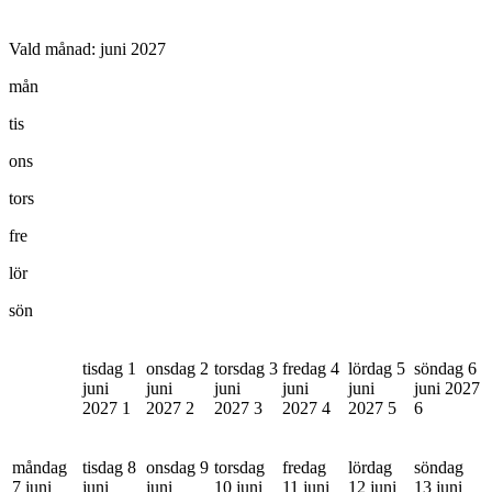
Vald månad:
juni 2027
mån
tis
ons
tors
fre
lör
sön
tisdag 1
onsdag 2
torsdag 3
fredag 4
lördag 5
söndag 6
juni
juni
juni
juni
juni
juni 2027
2027
1
2027
2
2027
3
2027
4
2027
5
6
måndag
tisdag 8
onsdag 9
torsdag
fredag
lördag
söndag
7 juni
juni
juni
10 juni
11 juni
12 juni
13 juni