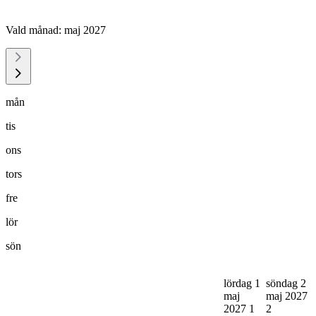
Vald månad:
maj 2027
mån
tis
ons
tors
fre
lör
sön
lördag 1
söndag 2
maj
maj 2027
2027
1
2