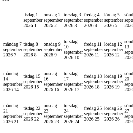
tisdag 1
onsdag 2
torsdag 3
fredag 4
lördag 5
sönd
september
september
september
september
september
sept
2026
1
2026
2
2026
3
2026
4
2026
5
202
torsdag
sön
måndag 7
tisdag 8
onsdag 9
fredag 11
lördag 12
10
13
september
september
september
september
september
september
sept
2026
7
2026
8
2026
9
2026
11
2026
12
2026
10
202
måndag
onsdag
torsdag
sön
tisdag 15
fredag 18
lördag 19
14
16
17
20
september
september
september
september
september
september
sept
2026
15
2026
18
2026
19
2026
14
2026
16
2026
17
202
måndag
onsdag
torsdag
sön
tisdag 22
fredag 25
lördag 26
21
23
24
27
september
september
september
september
september
september
sept
2026
22
2026
25
2026
26
2026
21
2026
23
2026
24
202