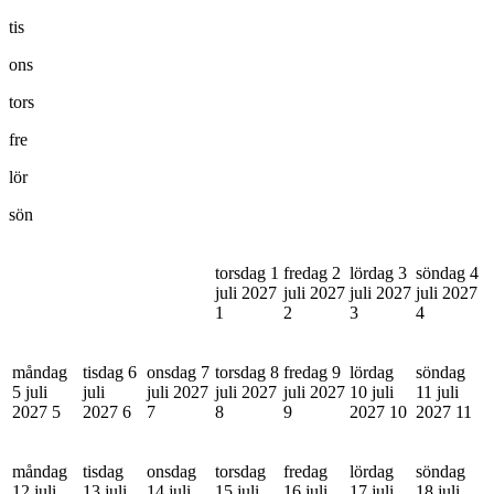
tis
ons
tors
fre
lör
sön
torsdag 1
fredag 2
lördag 3
söndag 4
juli 2027
juli 2027
juli 2027
juli 2027
1
2
3
4
måndag
tisdag 6
onsdag 7
torsdag 8
fredag 9
lördag
söndag
5 juli
juli
juli 2027
juli 2027
juli 2027
10 juli
11 juli
2027
5
2027
6
7
8
9
2027
10
2027
11
måndag
tisdag
onsdag
torsdag
fredag
lördag
söndag
12 juli
13 juli
14 juli
15 juli
16 juli
17 juli
18 juli