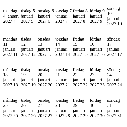
söndag
måndag
tisdag 5
onsdag 6
torsdag 7
fredag 8
lördag 9
10
4 januari
januari
januari
januari
januari
januari
januari
2027
4
2027
5
2027
6
2027
7
2027
8
2027
9
2027
10
måndag
tisdag
onsdag
torsdag
fredag
lördag
söndag
11
12
13
14
15
16
17
januari
januari
januari
januari
januari
januari
januari
2027
11
2027
12
2027
13
2027
14
2027
15
2027
16
2027
17
måndag
tisdag
onsdag
torsdag
fredag
lördag
söndag
18
19
20
21
22
23
24
januari
januari
januari
januari
januari
januari
januari
2027
18
2027
19
2027
20
2027
21
2027
22
2027
23
2027
24
måndag
tisdag
onsdag
torsdag
fredag
lördag
söndag
25
26
27
28
29
30
31
januari
januari
januari
januari
januari
januari
januari
2027
25
2027
26
2027
27
2027
28
2027
29
2027
30
2027
31