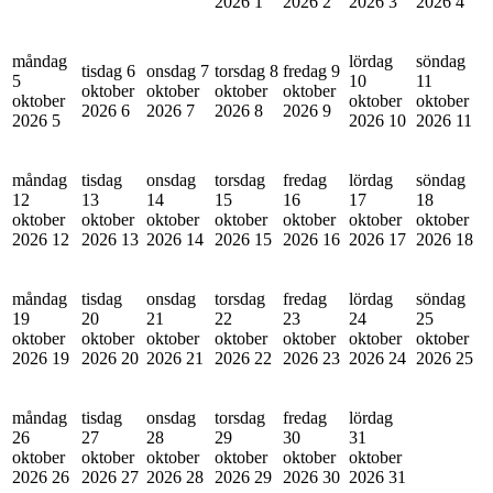
2026
1
2026
2
2026
3
2026
4
måndag
lördag
söndag
tisdag 6
onsdag 7
torsdag 8
fredag 9
5
10
11
oktober
oktober
oktober
oktober
oktober
oktober
oktober
2026
6
2026
7
2026
8
2026
9
2026
5
2026
10
2026
11
måndag
tisdag
onsdag
torsdag
fredag
lördag
söndag
12
13
14
15
16
17
18
oktober
oktober
oktober
oktober
oktober
oktober
oktober
2026
12
2026
13
2026
14
2026
15
2026
16
2026
17
2026
18
måndag
tisdag
onsdag
torsdag
fredag
lördag
söndag
19
20
21
22
23
24
25
oktober
oktober
oktober
oktober
oktober
oktober
oktober
2026
19
2026
20
2026
21
2026
22
2026
23
2026
24
2026
25
måndag
tisdag
onsdag
torsdag
fredag
lördag
26
27
28
29
30
31
oktober
oktober
oktober
oktober
oktober
oktober
2026
26
2026
27
2026
28
2026
29
2026
30
2026
31