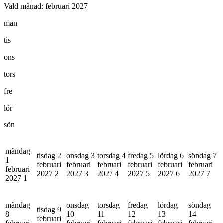
Vald månad:
februari 2027
mån
tis
ons
tors
fre
lör
sön
måndag
tisdag 2
onsdag 3
torsdag 4
fredag 5
lördag 6
söndag 7
1
februari
februari
februari
februari
februari
februari
februari
2027
2
2027
3
2027
4
2027
5
2027
6
2027
7
2027
1
måndag
onsdag
torsdag
fredag
lördag
söndag
tisdag 9
8
10
11
12
13
14
februari
februari
februari
februari
februari
februari
februari