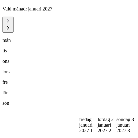
Vald månad:
januari 2027
mån
tis
ons
tors
fre
lör
sön
fredag 1
lördag 2
söndag 3
januari
januari
januari
2027
1
2027
2
2027
3