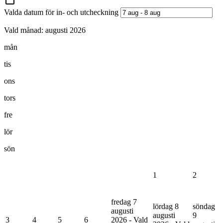
Valda datum för in- och utcheckning
Vald månad:
augusti 2026
mån
tis
ons
tors
fre
lör
sön
1
2
fredag 7
lördag 8
söndag
augusti
augusti
9
3
4
5
6
2026 - Vald