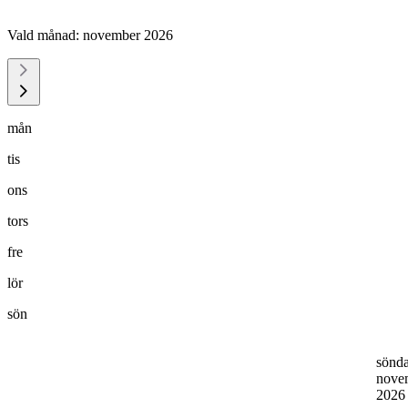
Vald månad:
november 2026
mån
tis
ons
tors
fre
lör
sön
sönd
nove
202