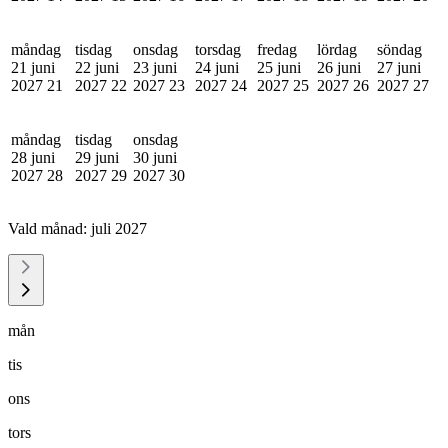
måndag
tisdag
onsdag
torsdag
fredag
lördag
söndag
21 juni
22 juni
23 juni
24 juni
25 juni
26 juni
27 juni
2027
21
2027
22
2027
23
2027
24
2027
25
2027
26
2027
27
måndag
tisdag
onsdag
28 juni
29 juni
30 juni
2027
28
2027
29
2027
30
Vald månad:
juli 2027
mån
tis
ons
tors