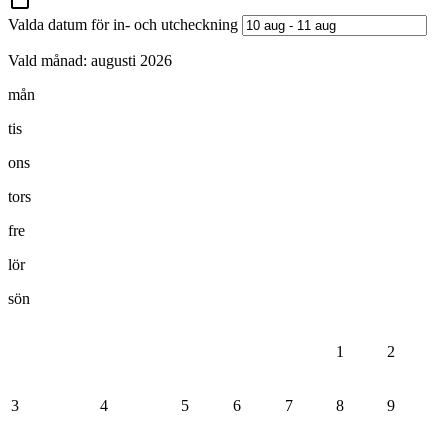
Valda datum för in- och utcheckning
Vald månad:
augusti 2026
mån
tis
ons
tors
fre
lör
sön
1
2
3
4
5
6
7
8
9