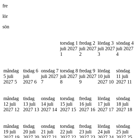
fre
lör
sön
torsdag 1
fredag 2
lördag 3
söndag 4
juli 2027
juli 2027
juli 2027
juli 2027
1
2
3
4
måndag
tisdag 6
onsdag 7
torsdag 8
fredag 9
lördag
söndag
5 juli
juli
juli 2027
juli 2027
juli 2027
10 juli
11 juli
2027
5
2027
6
7
8
9
2027
10
2027
11
måndag
tisdag
onsdag
torsdag
fredag
lördag
söndag
12 juli
13 juli
14 juli
15 juli
16 juli
17 juli
18 juli
2027
12
2027
13
2027
14
2027
15
2027
16
2027
17
2027
18
måndag
tisdag
onsdag
torsdag
fredag
lördag
söndag
19 juli
20 juli
21 juli
22 juli
23 juli
24 juli
25 juli
2027
19
2027
20
2027
21
2027
22
2027
23
2027
24
2027
25