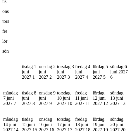
tis
ons
tors
fre
lör
sön
tisdag 1
onsdag 2
torsdag 3
fredag 4
lördag 5
söndag 6
juni
juni
juni
juni
juni
juni 2027
2027
1
2027
2
2027
3
2027
4
2027
5
6
måndag
tisdag 8
onsdag 9
torsdag
fredag
lördag
söndag
7 juni
juni
juni
10 juni
11 juni
12 juni
13 juni
2027
7
2027
8
2027
9
2027
10
2027
11
2027
12
2027
13
måndag
tisdag
onsdag
torsdag
fredag
lördag
söndag
14 juni
15 juni
16 juni
17 juni
18 juni
19 juni
20 juni
2027
14
2027
15
2027
16
2027
17
2027
18
2027
19
2027
20