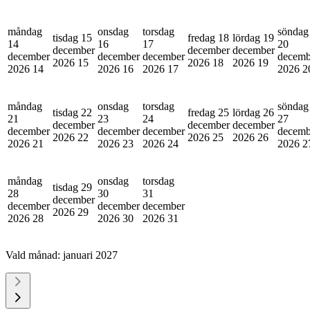
måndag
onsdag
torsdag
söndag
tisdag 15
fredag 18
lördag 19
14
16
17
20
december
december
december
december
december
december
decemb
2026
15
2026
18
2026
19
2026
14
2026
16
2026
17
2026
2
måndag
onsdag
torsdag
söndag
tisdag 22
fredag 25
lördag 26
21
23
24
27
december
december
december
december
december
december
decemb
2026
22
2026
25
2026
26
2026
21
2026
23
2026
24
2026
2
måndag
onsdag
torsdag
tisdag 29
28
30
31
december
december
december
december
2026
29
2026
28
2026
30
2026
31
Vald månad:
januari 2027