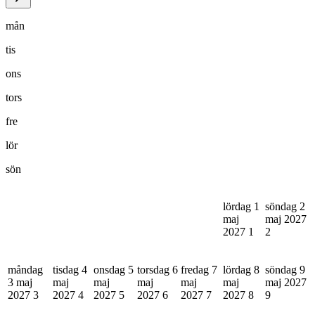
mån
tis
ons
tors
fre
lör
sön
lördag 1
söndag 2
maj
maj 2027
2027
1
2
måndag
tisdag 4
onsdag 5
torsdag 6
fredag 7
lördag 8
söndag 9
3 maj
maj
maj
maj
maj
maj
maj 2027
2027
3
2027
4
2027
5
2027
6
2027
7
2027
8
9