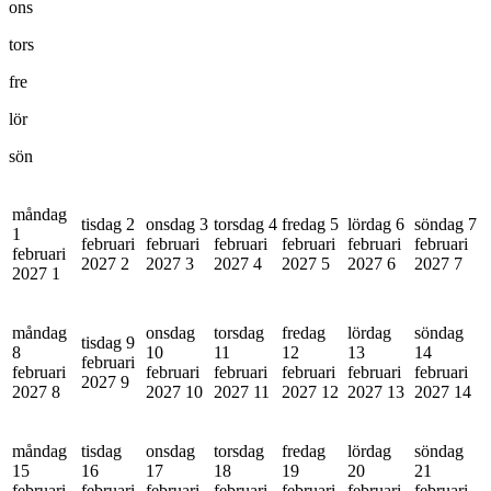
ons
tors
fre
lör
sön
måndag
tisdag 2
onsdag 3
torsdag 4
fredag 5
lördag 6
söndag 7
1
februari
februari
februari
februari
februari
februari
februari
2027
2
2027
3
2027
4
2027
5
2027
6
2027
7
2027
1
måndag
onsdag
torsdag
fredag
lördag
söndag
tisdag 9
8
10
11
12
13
14
februari
februari
februari
februari
februari
februari
februari
2027
9
2027
8
2027
10
2027
11
2027
12
2027
13
2027
14
måndag
tisdag
onsdag
torsdag
fredag
lördag
söndag
15
16
17
18
19
20
21
februari
februari
februari
februari
februari
februari
februari