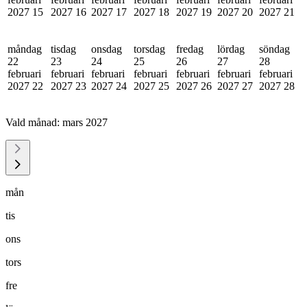
2027
15
2027
16
2027
17
2027
18
2027
19
2027
20
2027
21
måndag
tisdag
onsdag
torsdag
fredag
lördag
söndag
22
23
24
25
26
27
28
februari
februari
februari
februari
februari
februari
februari
2027
22
2027
23
2027
24
2027
25
2027
26
2027
27
2027
28
Vald månad:
mars 2027
mån
tis
ons
tors
fre