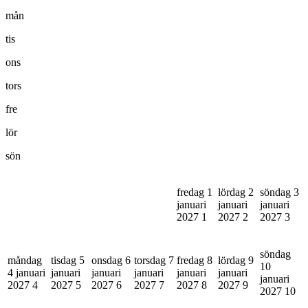
mån
tis
ons
tors
fre
lör
sön
fredag 1
lördag 2
söndag 3
januari
januari
januari
2027
1
2027
2
2027
3
söndag
måndag
tisdag 5
onsdag 6
torsdag 7
fredag 8
lördag 9
10
4 januari
januari
januari
januari
januari
januari
januari
2027
4
2027
5
2027
6
2027
7
2027
8
2027
9
2027
10