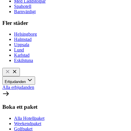
Med Laddstolpar
Spahotell
Barnvänligt
Fler städer
Helsingborg
Halmstad
Uppsala
Lund
Karlstad
Eskilstuna
Erbjudanden
Alla erbjudanden
Boka ett paket
Alla Hotellpaket
Weekendpaket
Golfpaket