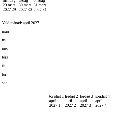
måndag
tisdag
onsdag
29 mars
30 mars
31 mars
2027
29
2027
30
2027
31
Vald månad:
april 2027
mån
tis
ons
tors
fre
lör
sön
torsdag 1
fredag 2
lördag 3
söndag 4
april
april
april
april
2027
1
2027
2
2027
3
2027
4