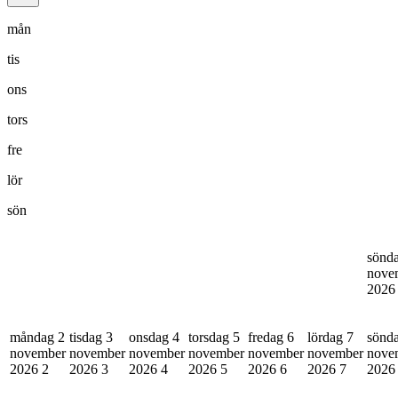
mån
tis
ons
tors
fre
lör
sön
sönd
nove
202
måndag 2
tisdag 3
onsdag 4
torsdag 5
fredag 6
lördag 7
sönd
november
november
november
november
november
november
nove
2026
2
2026
3
2026
4
2026
5
2026
6
2026
7
202