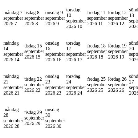
torsdag
sön
måndag 7
tisdag 8
onsdag 9
fredag 11
lördag 12
10
13
september
september
september
september
september
september
sept
2026
7
2026
8
2026
9
2026
11
2026
12
2026
10
202
måndag
onsdag
torsdag
sön
tisdag 15
fredag 18
lördag 19
14
16
17
20
september
september
september
september
september
september
sept
2026
15
2026
18
2026
19
2026
14
2026
16
2026
17
202
måndag
onsdag
torsdag
sön
tisdag 22
fredag 25
lördag 26
21
23
24
27
september
september
september
september
september
september
sept
2026
22
2026
25
2026
26
2026
21
2026
23
2026
24
202
måndag
onsdag
tisdag 29
28
30
september
september
september
2026
29
2026
28
2026
30