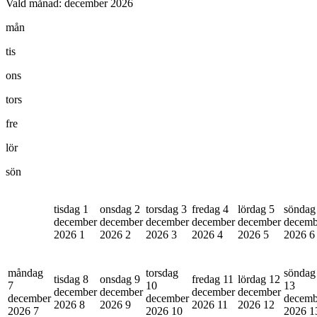
Vald månad:
december 2026
mån
tis
ons
tors
fre
lör
sön
tisdag 1
onsdag 2
torsdag 3
fredag 4
lördag 5
söndag
december
december
december
december
december
decemb
2026
1
2026
2
2026
3
2026
4
2026
5
2026
6
måndag
torsdag
söndag
tisdag 8
onsdag 9
fredag 11
lördag 12
7
10
13
december
december
december
december
december
december
decemb
2026
8
2026
9
2026
11
2026
12
2026
7
2026
10
2026
1