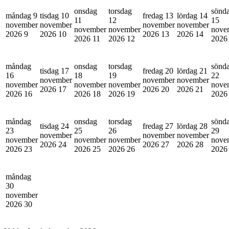
onsdag
torsdag
sönd
måndag 9
tisdag 10
fredag 13
lördag 14
11
12
15
november
november
november
november
november
november
nove
2026
9
2026
10
2026
13
2026
14
2026
11
2026
12
202
måndag
onsdag
torsdag
sönd
tisdag 17
fredag 20
lördag 21
16
18
19
22
november
november
november
november
november
november
nove
2026
17
2026
20
2026
21
2026
16
2026
18
2026
19
202
måndag
onsdag
torsdag
sönd
tisdag 24
fredag 27
lördag 28
23
25
26
29
november
november
november
november
november
november
nove
2026
24
2026
27
2026
28
2026
23
2026
25
2026
26
202
måndag
30
november
2026
30