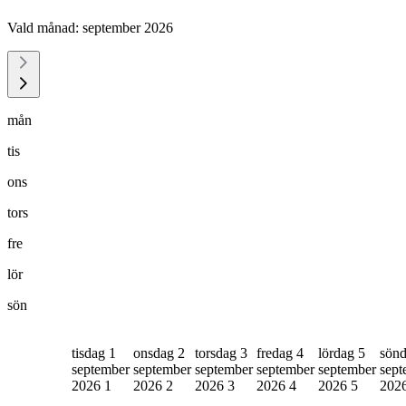
Vald månad:
september 2026
mån
tis
ons
tors
fre
lör
sön
tisdag 1
onsdag 2
torsdag 3
fredag 4
lördag 5
sönd
september
september
september
september
september
sept
2026
1
2026
2
2026
3
2026
4
2026
5
202