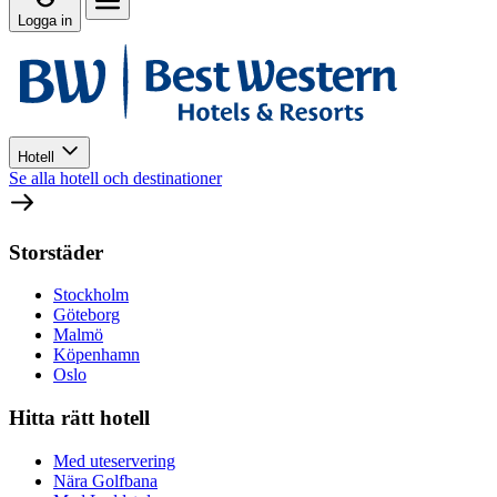
Logga in
Hotell
Se alla hotell och destinationer
Storstäder
Stockholm
Göteborg
Malmö
Köpenhamn
Oslo
Hitta rätt hotell
Med uteservering
Nära Golfbana