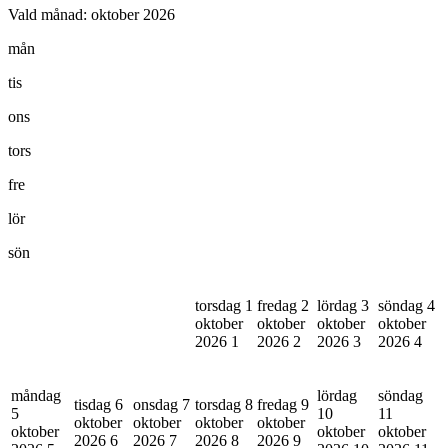
Vald månad:
oktober 2026
mån
tis
ons
tors
fre
lör
sön
torsdag 1
fredag 2
lördag 3
söndag 4
oktober
oktober
oktober
oktober
2026
1
2026
2
2026
3
2026
4
måndag
lördag
söndag
tisdag 6
onsdag 7
torsdag 8
fredag 9
5
10
11
oktober
oktober
oktober
oktober
oktober
oktober
oktober
2026
6
2026
7
2026
8
2026
9