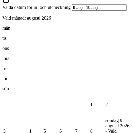
Valda datum för in- och utcheckning
Vald månad:
augusti 2026
mån
tis
ons
tors
fre
lör
sön
1
2
söndag 9
augusti 2026
3
4
5
6
7
8
- Vald