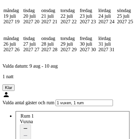
måndag
tisdag
onsdag
torsdag
fredag
lördag
söndag
19 juli
20 juli
21 juli
22 juli
23 juli
24 juli
25 juli
2027
19
2027
20
2027
21
2027
22
2027
23
2027
24
2027
25
måndag
tisdag
onsdag
torsdag
fredag
lördag
26 juli
27 juli
28 juli
29 juli
30 juli
31 juli
2027
26
2027
27
2027
28
2027
29
2027
30
2027
31
Valda datum:
9 aug - 10 aug
1 natt
Klar
Valda antal gäster och rum
Rum 1
Vuxna