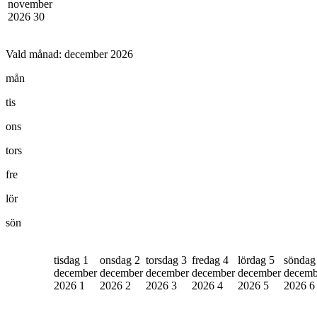
november
2026
30
Vald månad:
december 2026
mån
tis
ons
tors
fre
lör
sön
tisdag 1
onsdag 2
torsdag 3
fredag 4
lördag 5
söndag
december
december
december
december
december
decemb
2026
1
2026
2
2026
3
2026
4
2026
5
2026
6