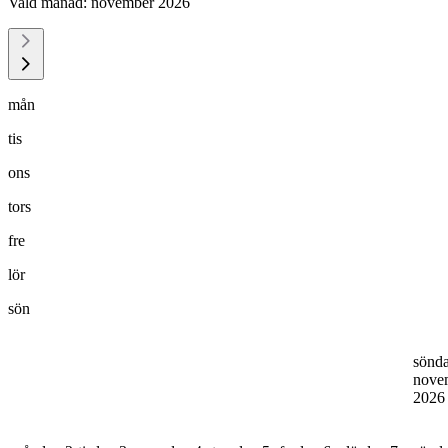
Vald månad:
november 2026
mån
tis
ons
tors
fre
lör
sön
sönd
nove
202