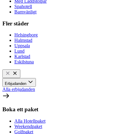
Med Laddstolpar
Spahotell
Barnvänligt
Fler städer
Helsingborg
Halmstad
Uppsala
Lund
Karlstad
Eskilstuna
Erbjudanden
Alla erbjudanden
Boka ett paket
Alla Hotellpaket
Weekendpaket
Golfpaket