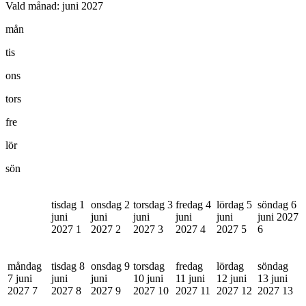
Vald månad:
juni 2027
mån
tis
ons
tors
fre
lör
sön
tisdag 1
onsdag 2
torsdag 3
fredag 4
lördag 5
söndag 6
juni
juni
juni
juni
juni
juni 2027
2027
1
2027
2
2027
3
2027
4
2027
5
6
måndag
tisdag 8
onsdag 9
torsdag
fredag
lördag
söndag
7 juni
juni
juni
10 juni
11 juni
12 juni
13 juni
2027
7
2027
8
2027
9
2027
10
2027
11
2027
12
2027
13