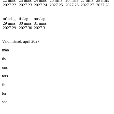
22 mars
23 mars
24 mars
25 mars
26 mars
27 mars
28 mars
2027
22
2027
23
2027
24
2027
25
2027
26
2027
27
2027
28
måndag
tisdag
onsdag
29 mars
30 mars
31 mars
2027
29
2027
30
2027
31
Vald månad:
april 2027
mån
tis
ons
tors
fre
lör
sön