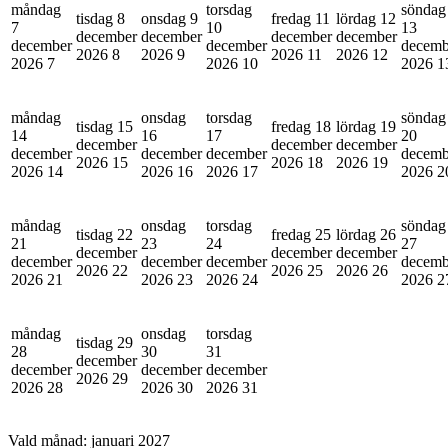
måndag
torsdag
söndag
tisdag 8
onsdag 9
fredag 11
lördag 12
7
10
13
december
december
december
december
december
december
decemb
2026
8
2026
9
2026
11
2026
12
2026
7
2026
10
2026
1
måndag
onsdag
torsdag
söndag
tisdag 15
fredag 18
lördag 19
14
16
17
20
december
december
december
december
december
december
decemb
2026
15
2026
18
2026
19
2026
14
2026
16
2026
17
2026
2
måndag
onsdag
torsdag
söndag
tisdag 22
fredag 25
lördag 26
21
23
24
27
december
december
december
december
december
december
decemb
2026
22
2026
25
2026
26
2026
21
2026
23
2026
24
2026
2
måndag
onsdag
torsdag
tisdag 29
28
30
31
december
december
december
december
2026
29
2026
28
2026
30
2026
31
Vald månad:
januari 2027