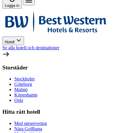
Logga in
Hotell
Se alla hotell och destinationer
Storstäder
Stockholm
Göteborg
Malmö
Köpenhamn
Oslo
Hitta rätt hotell
Med uteservering
Nära Golfbana