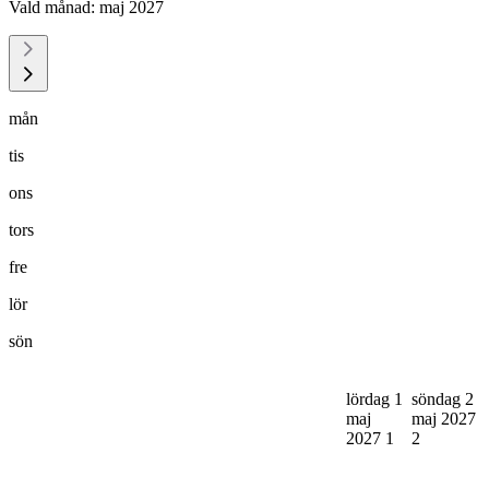
Vald månad:
maj 2027
mån
tis
ons
tors
fre
lör
sön
lördag 1
söndag 2
maj
maj 2027
2027
1
2