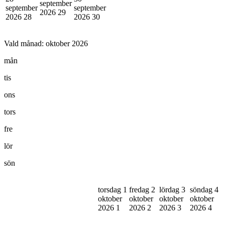
september
september
september
2026
29
2026
28
2026
30
Vald månad:
oktober 2026
mån
tis
ons
tors
fre
lör
sön
torsdag 1
fredag 2
lördag 3
söndag 4
oktober
oktober
oktober
oktober
2026
1
2026
2
2026
3
2026
4