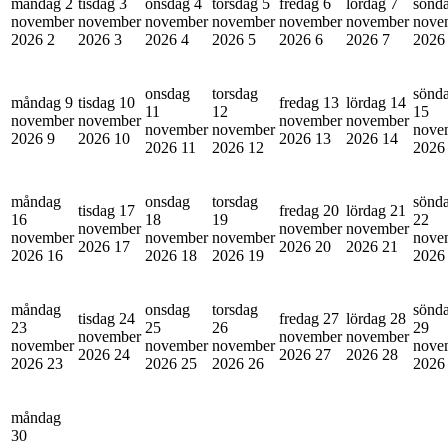
måndag 2
tisdag 3
onsdag 4
torsdag 5
fredag 6
lördag 7
sönd
november
november
november
november
november
november
nove
2026
2
2026
3
2026
4
2026
5
2026
6
2026
7
202
onsdag
torsdag
sönd
måndag 9
tisdag 10
fredag 13
lördag 14
11
12
15
november
november
november
november
november
november
nove
2026
9
2026
10
2026
13
2026
14
2026
11
2026
12
202
måndag
onsdag
torsdag
sönd
tisdag 17
fredag 20
lördag 21
16
18
19
22
november
november
november
november
november
november
nove
2026
17
2026
20
2026
21
2026
16
2026
18
2026
19
202
måndag
onsdag
torsdag
sönd
tisdag 24
fredag 27
lördag 28
23
25
26
29
november
november
november
november
november
november
nove
2026
24
2026
27
2026
28
2026
23
2026
25
2026
26
202
måndag
30