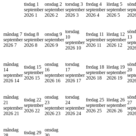
tisdag 1
onsdag 2
torsdag 3
fredag 4
lördag 5
sönd
september
september
september
september
september
sept
2026
1
2026
2
2026
3
2026
4
2026
5
202
torsdag
sön
måndag 7
tisdag 8
onsdag 9
fredag 11
lördag 12
10
13
september
september
september
september
september
september
sept
2026
7
2026
8
2026
9
2026
11
2026
12
2026
10
202
måndag
onsdag
torsdag
sön
tisdag 15
fredag 18
lördag 19
14
16
17
20
september
september
september
september
september
september
sept
2026
15
2026
18
2026
19
2026
14
2026
16
2026
17
202
måndag
onsdag
torsdag
sön
tisdag 22
fredag 25
lördag 26
21
23
24
27
september
september
september
september
september
september
sept
2026
22
2026
25
2026
26
2026
21
2026
23
2026
24
202
måndag
onsdag
tisdag 29
28
30