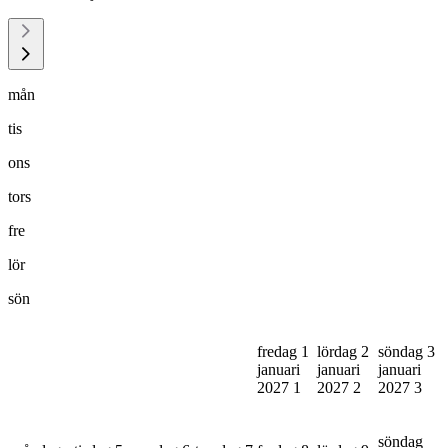
mån
tis
ons
tors
fre
lör
sön
fredag 1
lördag 2
söndag 3
januari
januari
januari
2027
1
2027
2
2027
3
söndag