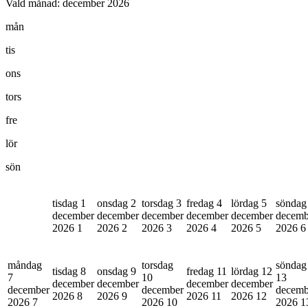
Vald månad:
december 2026
mån
tis
ons
tors
fre
lör
sön
tisdag 1
onsdag 2
torsdag 3
fredag 4
lördag 5
söndag
december
december
december
december
december
decemb
2026
1
2026
2
2026
3
2026
4
2026
5
2026
6
måndag
torsdag
söndag
tisdag 8
onsdag 9
fredag 11
lördag 12
7
10
13
december
december
december
december
december
december
decemb
2026
8
2026
9
2026
11
2026
12
2026
7
2026
10
2026
1