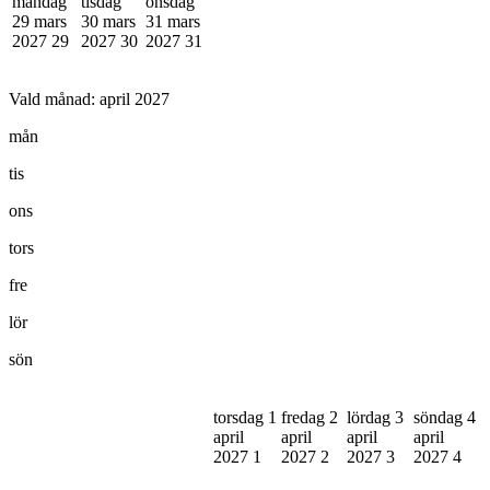
måndag
tisdag
onsdag
29 mars
30 mars
31 mars
2027
29
2027
30
2027
31
Vald månad:
april 2027
mån
tis
ons
tors
fre
lör
sön
torsdag 1
fredag 2
lördag 3
söndag 4
april
april
april
april
2027
1
2027
2
2027
3
2027
4