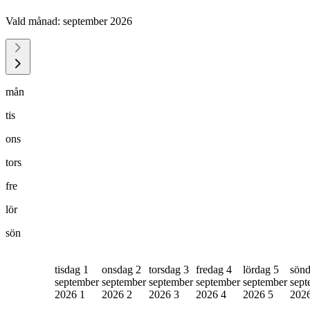
Vald månad:
september 2026
mån
tis
ons
tors
fre
lör
sön
tisdag 1
onsdag 2
torsdag 3
fredag 4
lördag 5
sönd
september
september
september
september
september
sept
2026
1
2026
2
2026
3
2026
4
2026
5
202