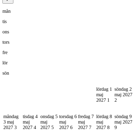
mån
tis
ons
tors
fre
lör
sön
lördag 1
söndag 2
maj
maj 2027
2027
1
2
måndag
tisdag 4
onsdag 5
torsdag 6
fredag 7
lördag 8
söndag 9
3 maj
maj
maj
maj
maj
maj
maj 2027
2027
3
2027
4
2027
5
2027
6
2027
7
2027
8
9