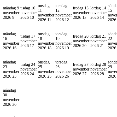
onsdag
torsdag
sönd
måndag 9
tisdag 10
fredag 13
lördag 14
11
12
15
november
november
november
november
november
november
nove
2026
9
2026
10
2026
13
2026
14
2026
11
2026
12
202
måndag
onsdag
torsdag
sönd
tisdag 17
fredag 20
lördag 21
16
18
19
22
november
november
november
november
november
november
nove
2026
17
2026
20
2026
21
2026
16
2026
18
2026
19
202
måndag
onsdag
torsdag
sönd
tisdag 24
fredag 27
lördag 28
23
25
26
29
november
november
november
november
november
november
nove
2026
24
2026
27
2026
28
2026
23
2026
25
2026
26
202
måndag
30
november
2026
30