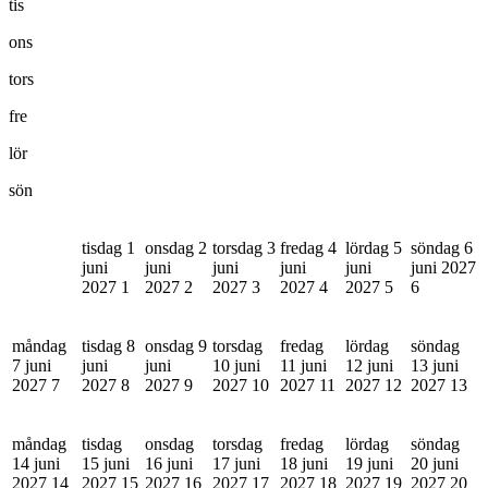
tis
ons
tors
fre
lör
sön
tisdag 1
onsdag 2
torsdag 3
fredag 4
lördag 5
söndag 6
juni
juni
juni
juni
juni
juni 2027
2027
1
2027
2
2027
3
2027
4
2027
5
6
måndag
tisdag 8
onsdag 9
torsdag
fredag
lördag
söndag
7 juni
juni
juni
10 juni
11 juni
12 juni
13 juni
2027
7
2027
8
2027
9
2027
10
2027
11
2027
12
2027
13
måndag
tisdag
onsdag
torsdag
fredag
lördag
söndag
14 juni
15 juni
16 juni
17 juni
18 juni
19 juni
20 juni
2027
14
2027
15
2027
16
2027
17
2027
18
2027
19
2027
20