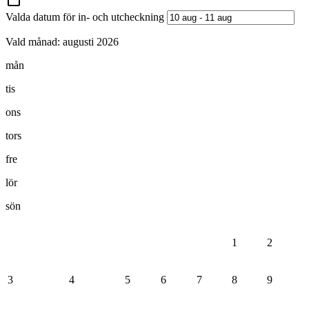
Valda datum för in- och utcheckning
Vald månad:
augusti 2026
mån
tis
ons
tors
fre
lör
sön
1
2
3
4
5
6
7
8
9