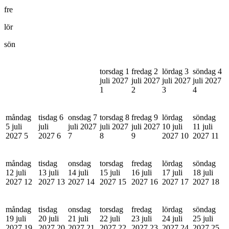
fre
lör
sön
torsdag 1
fredag 2
lördag 3
söndag 4
juli 2027
juli 2027
juli 2027
juli 2027
1
2
3
4
måndag
tisdag 6
onsdag 7
torsdag 8
fredag 9
lördag
söndag
5 juli
juli
juli 2027
juli 2027
juli 2027
10 juli
11 juli
2027
5
2027
6
7
8
9
2027
10
2027
11
måndag
tisdag
onsdag
torsdag
fredag
lördag
söndag
12 juli
13 juli
14 juli
15 juli
16 juli
17 juli
18 juli
2027
12
2027
13
2027
14
2027
15
2027
16
2027
17
2027
18
måndag
tisdag
onsdag
torsdag
fredag
lördag
söndag
19 juli
20 juli
21 juli
22 juli
23 juli
24 juli
25 juli
2027
19
2027
20
2027
21
2027
22
2027
23
2027
24
2027
25