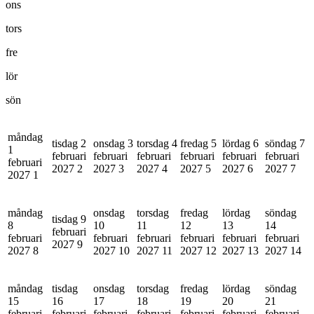
ons
tors
fre
lör
sön
måndag
tisdag 2
onsdag 3
torsdag 4
fredag 5
lördag 6
söndag 7
1
februari
februari
februari
februari
februari
februari
februari
2027
2
2027
3
2027
4
2027
5
2027
6
2027
7
2027
1
måndag
onsdag
torsdag
fredag
lördag
söndag
tisdag 9
8
10
11
12
13
14
februari
februari
februari
februari
februari
februari
februari
2027
9
2027
8
2027
10
2027
11
2027
12
2027
13
2027
14
måndag
tisdag
onsdag
torsdag
fredag
lördag
söndag
15
16
17
18
19
20
21
februari
februari
februari
februari
februari
februari
februari