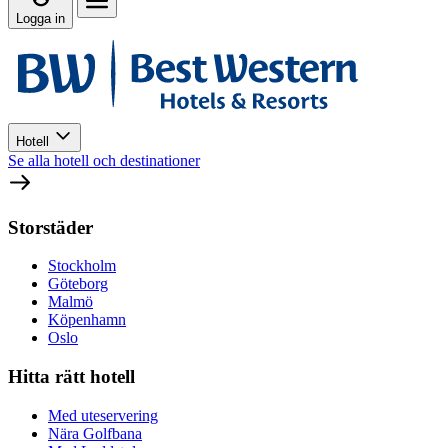
Logga in
Hotell
Se alla hotell och destinationer
Storstäder
Stockholm
Göteborg
Malmö
Köpenhamn
Oslo
Hitta rätt hotell
Med uteservering
Nära Golfbana