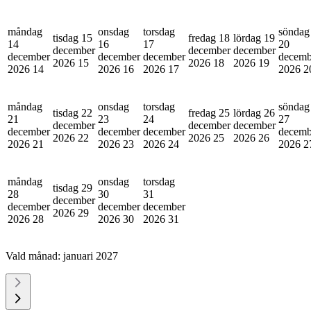
måndag
onsdag
torsdag
söndag
tisdag 15
fredag 18
lördag 19
14
16
17
20
december
december
december
december
december
december
decemb
2026
15
2026
18
2026
19
2026
14
2026
16
2026
17
2026
2
måndag
onsdag
torsdag
söndag
tisdag 22
fredag 25
lördag 26
21
23
24
27
december
december
december
december
december
december
decemb
2026
22
2026
25
2026
26
2026
21
2026
23
2026
24
2026
2
måndag
onsdag
torsdag
tisdag 29
28
30
31
december
december
december
december
2026
29
2026
28
2026
30
2026
31
Vald månad:
januari 2027