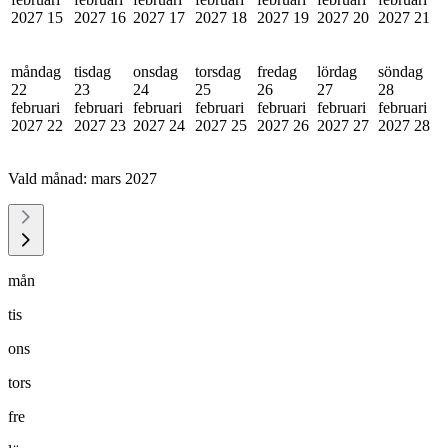
2027
15
2027
16
2027
17
2027
18
2027
19
2027
20
2027
21
måndag
tisdag
onsdag
torsdag
fredag
lördag
söndag
22
23
24
25
26
27
28
februari
februari
februari
februari
februari
februari
februari
2027
22
2027
23
2027
24
2027
25
2027
26
2027
27
2027
28
Vald månad:
mars 2027
mån
tis
ons
tors
fre