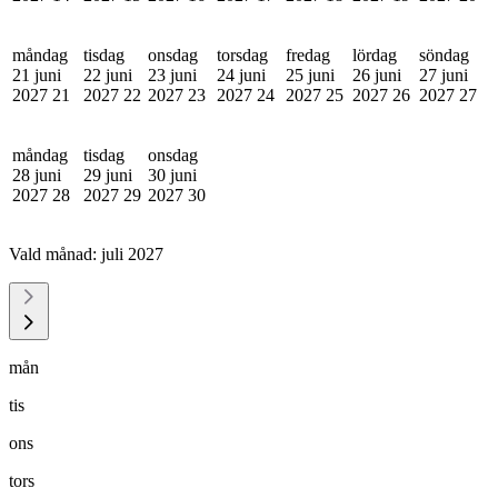
måndag
tisdag
onsdag
torsdag
fredag
lördag
söndag
21 juni
22 juni
23 juni
24 juni
25 juni
26 juni
27 juni
2027
21
2027
22
2027
23
2027
24
2027
25
2027
26
2027
27
måndag
tisdag
onsdag
28 juni
29 juni
30 juni
2027
28
2027
29
2027
30
Vald månad:
juli 2027
mån
tis
ons
tors