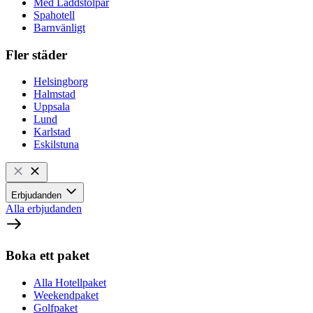
Med Laddstolpar
Spahotell
Barnvänligt
Fler städer
Helsingborg
Halmstad
Uppsala
Lund
Karlstad
Eskilstuna
Erbjudanden
Alla erbjudanden
Boka ett paket
Alla Hotellpaket
Weekendpaket
Golfpaket