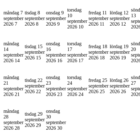
torsdag
sön
måndag 7
tisdag 8
onsdag 9
fredag 11
lördag 12
10
13
september
september
september
september
september
september
sept
2026
7
2026
8
2026
9
2026
11
2026
12
2026
10
202
måndag
onsdag
torsdag
sön
tisdag 15
fredag 18
lördag 19
14
16
17
20
september
september
september
september
september
september
sept
2026
15
2026
18
2026
19
2026
14
2026
16
2026
17
202
måndag
onsdag
torsdag
sön
tisdag 22
fredag 25
lördag 26
21
23
24
27
september
september
september
september
september
september
sept
2026
22
2026
25
2026
26
2026
21
2026
23
2026
24
202
måndag
onsdag
tisdag 29
28
30
september
september
september
2026
29
2026
28
2026
30