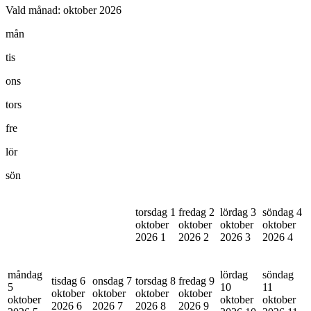
Vald månad:
oktober 2026
mån
tis
ons
tors
fre
lör
sön
torsdag 1
fredag 2
lördag 3
söndag 4
oktober
oktober
oktober
oktober
2026
1
2026
2
2026
3
2026
4
måndag
lördag
söndag
tisdag 6
onsdag 7
torsdag 8
fredag 9
5
10
11
oktober
oktober
oktober
oktober
oktober
oktober
oktober
2026
6
2026
7
2026
8
2026
9