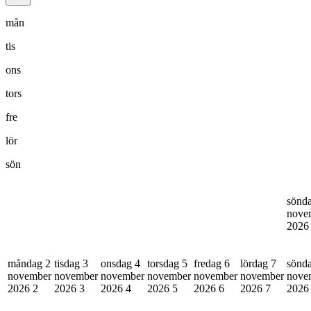
mån
tis
ons
tors
fre
lör
sön
sönd
nove
202
måndag 2
tisdag 3
onsdag 4
torsdag 5
fredag 6
lördag 7
sönd
november
november
november
november
november
november
nove
2026
2
2026
3
2026
4
2026
5
2026
6
2026
7
202