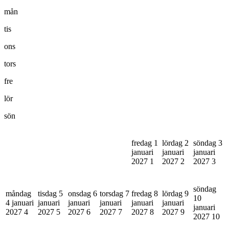
mån
tis
ons
tors
fre
lör
sön
fredag 1
lördag 2
söndag 3
januari
januari
januari
2027
1
2027
2
2027
3
söndag
måndag
tisdag 5
onsdag 6
torsdag 7
fredag 8
lördag 9
10
4 januari
januari
januari
januari
januari
januari
januari
2027
4
2027
5
2027
6
2027
7
2027
8
2027
9
2027
10