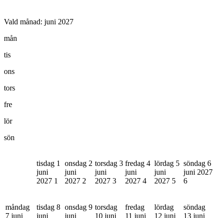
Vald månad:
juni 2027
mån
tis
ons
tors
fre
lör
sön
tisdag 1
onsdag 2
torsdag 3
fredag 4
lördag 5
söndag 6
juni
juni
juni
juni
juni
juni 2027
2027
1
2027
2
2027
3
2027
4
2027
5
6
måndag
tisdag 8
onsdag 9
torsdag
fredag
lördag
söndag
7 juni
juni
juni
10 juni
11 juni
12 juni
13 juni