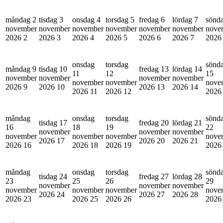
måndag 2
tisdag 3
onsdag 4
torsdag 5
fredag 6
lördag 7
sönd
november
november
november
november
november
november
nove
2026
2
2026
3
2026
4
2026
5
2026
6
2026
7
202
onsdag
torsdag
sönd
måndag 9
tisdag 10
fredag 13
lördag 14
11
12
15
november
november
november
november
november
november
nove
2026
9
2026
10
2026
13
2026
14
2026
11
2026
12
202
måndag
onsdag
torsdag
sönd
tisdag 17
fredag 20
lördag 21
16
18
19
22
november
november
november
november
november
november
nove
2026
17
2026
20
2026
21
2026
16
2026
18
2026
19
202
måndag
onsdag
torsdag
sönd
tisdag 24
fredag 27
lördag 28
23
25
26
29
november
november
november
november
november
november
nove
2026
24
2026
27
2026
28
2026
23
2026
25
2026
26
202