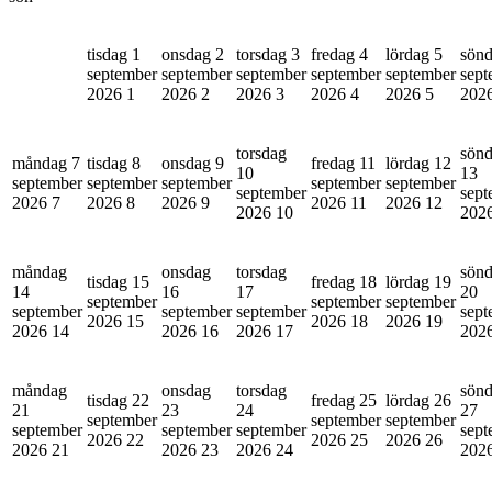
tisdag 1
onsdag 2
torsdag 3
fredag 4
lördag 5
sönd
september
september
september
september
september
sept
2026
1
2026
2
2026
3
2026
4
2026
5
202
torsdag
sön
måndag 7
tisdag 8
onsdag 9
fredag 11
lördag 12
10
13
september
september
september
september
september
september
sept
2026
7
2026
8
2026
9
2026
11
2026
12
2026
10
202
måndag
onsdag
torsdag
sön
tisdag 15
fredag 18
lördag 19
14
16
17
20
september
september
september
september
september
september
sept
2026
15
2026
18
2026
19
2026
14
2026
16
2026
17
202
måndag
onsdag
torsdag
sön
tisdag 22
fredag 25
lördag 26
21
23
24
27
september
september
september
september
september
september
sept
2026
22
2026
25
2026
26
2026
21
2026
23
2026
24
202