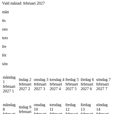
Vald månad:
februari 2027
mån
tis
ons
tors
fre
lör
sön
måndag
tisdag 2
onsdag 3
torsdag 4
fredag 5
lördag 6
söndag 7
1
februari
februari
februari
februari
februari
februari
februari
2027
2
2027
3
2027
4
2027
5
2027
6
2027
7
2027
1
måndag
onsdag
torsdag
fredag
lördag
söndag
tisdag 9
8
10
11
12
13
14
februari
februari
februari
februari
februari
februari
februari