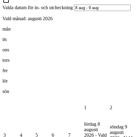
Valda datum för in- och utcheckning
Vald månad:
augusti 2026
mån
tis
ons
tors
fre
lör
sön
1
2
lördag 8
söndag 9
augusti
augusti
3
4
5
6
7
2026 - Vald