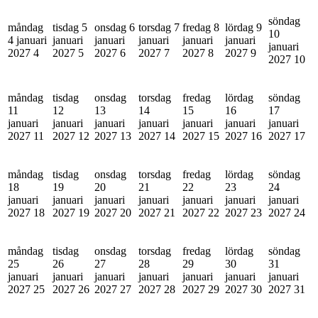
söndag
måndag
tisdag 5
onsdag 6
torsdag 7
fredag 8
lördag 9
10
4 januari
januari
januari
januari
januari
januari
januari
2027
4
2027
5
2027
6
2027
7
2027
8
2027
9
2027
10
måndag
tisdag
onsdag
torsdag
fredag
lördag
söndag
11
12
13
14
15
16
17
januari
januari
januari
januari
januari
januari
januari
2027
11
2027
12
2027
13
2027
14
2027
15
2027
16
2027
17
måndag
tisdag
onsdag
torsdag
fredag
lördag
söndag
18
19
20
21
22
23
24
januari
januari
januari
januari
januari
januari
januari
2027
18
2027
19
2027
20
2027
21
2027
22
2027
23
2027
24
måndag
tisdag
onsdag
torsdag
fredag
lördag
söndag
25
26
27
28
29
30
31
januari
januari
januari
januari
januari
januari
januari
2027
25
2027
26
2027
27
2027
28
2027
29
2027
30
2027
31