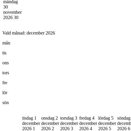
måndag
30
november
2026
30
Vald månad:
december 2026
mån
tis
ons
tors
fre
lör
sön
tisdag 1
onsdag 2
torsdag 3
fredag 4
lördag 5
söndag
december
december
december
december
december
decemb
2026
1
2026
2
2026
3
2026
4
2026
5
2026
6