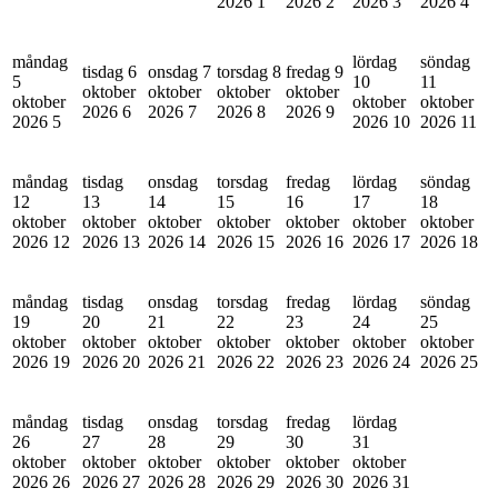
2026
1
2026
2
2026
3
2026
4
måndag
lördag
söndag
tisdag 6
onsdag 7
torsdag 8
fredag 9
5
10
11
oktober
oktober
oktober
oktober
oktober
oktober
oktober
2026
6
2026
7
2026
8
2026
9
2026
5
2026
10
2026
11
måndag
tisdag
onsdag
torsdag
fredag
lördag
söndag
12
13
14
15
16
17
18
oktober
oktober
oktober
oktober
oktober
oktober
oktober
2026
12
2026
13
2026
14
2026
15
2026
16
2026
17
2026
18
måndag
tisdag
onsdag
torsdag
fredag
lördag
söndag
19
20
21
22
23
24
25
oktober
oktober
oktober
oktober
oktober
oktober
oktober
2026
19
2026
20
2026
21
2026
22
2026
23
2026
24
2026
25
måndag
tisdag
onsdag
torsdag
fredag
lördag
26
27
28
29
30
31
oktober
oktober
oktober
oktober
oktober
oktober
2026
26
2026
27
2026
28
2026
29
2026
30
2026
31