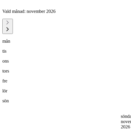
Vald månad:
november 2026
mån
tis
ons
tors
fre
lör
sön
sönd
nove
202