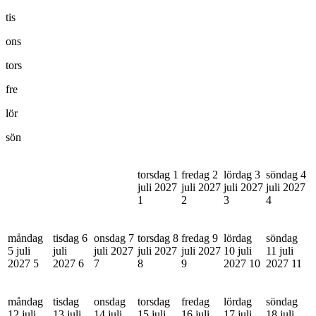
tis
ons
tors
fre
lör
sön
torsdag 1
fredag 2
lördag 3
söndag 4
juli 2027
juli 2027
juli 2027
juli 2027
1
2
3
4
måndag
tisdag 6
onsdag 7
torsdag 8
fredag 9
lördag
söndag
5 juli
juli
juli 2027
juli 2027
juli 2027
10 juli
11 juli
2027
5
2027
6
7
8
9
2027
10
2027
11
måndag
tisdag
onsdag
torsdag
fredag
lördag
söndag
12 juli
13 juli
14 juli
15 juli
16 juli
17 juli
18 juli