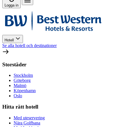
Logga in
Hotell
Se alla hotell och destinationer
Storstäder
Stockholm
Göteborg
Malmö
Köpenhamn
Oslo
Hitta rätt hotell
Med uteservering
Nära Golfbana