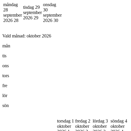
måndag
onsdag
tisdag 29
28
30
september
september
september
2026
29
2026
28
2026
30
Vald månad:
oktober 2026
mån
tis
ons
tors
fre
lör
sön
torsdag 1
fredag 2
lördag 3
söndag 4
oktober
oktober
oktober
oktober