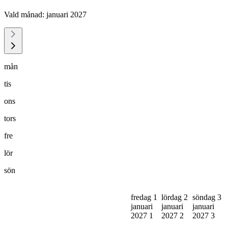
Vald månad:
januari 2027
mån
tis
ons
tors
fre
lör
sön
fredag 1
lördag 2
söndag 3
januari
januari
januari
2027
1
2027
2
2027
3