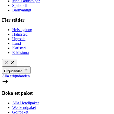
Med Laddstolpar
Spahotell
Barnvänligt
Fler städer
Helsingborg
Halmstad
Uppsala
Lund
Karlstad
Eskilstuna
Erbjudanden
Alla erbjudanden
Boka ett paket
Alla Hotellpaket
Weekendpaket
Golfpaket