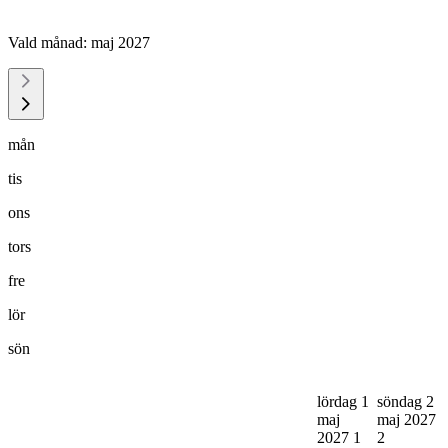
Vald månad:
maj 2027
mån
tis
ons
tors
fre
lör
sön
lördag 1
söndag 2
maj
maj 2027
2027
1
2