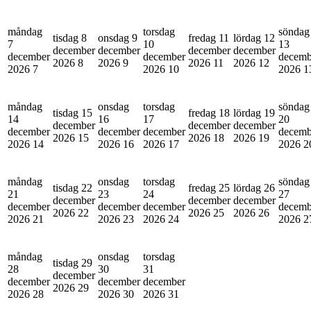
måndag
torsdag
söndag
tisdag 8
onsdag 9
fredag 11
lördag 12
7
10
13
december
december
december
december
december
december
decemb
2026
8
2026
9
2026
11
2026
12
2026
7
2026
10
2026
1
måndag
onsdag
torsdag
söndag
tisdag 15
fredag 18
lördag 19
14
16
17
20
december
december
december
december
december
december
decemb
2026
15
2026
18
2026
19
2026
14
2026
16
2026
17
2026
2
måndag
onsdag
torsdag
söndag
tisdag 22
fredag 25
lördag 26
21
23
24
27
december
december
december
december
december
december
decemb
2026
22
2026
25
2026
26
2026
21
2026
23
2026
24
2026
2
måndag
onsdag
torsdag
tisdag 29
28
30
31
december
december
december
december
2026
29
2026
28
2026
30
2026
31