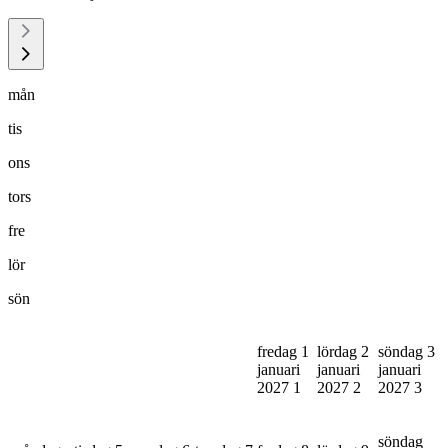
mån
tis
ons
tors
fre
lör
sön
fredag 1
lördag 2
söndag 3
januari
januari
januari
2027
1
2027
2
2027
3
söndag