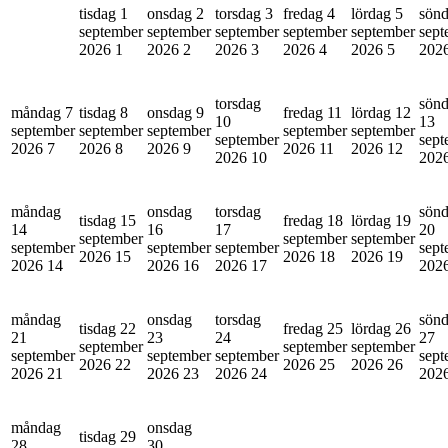
tisdag 1
onsdag 2
torsdag 3
fredag 4
lördag 5
sönd
september
september
september
september
september
sept
2026
1
2026
2
2026
3
2026
4
2026
5
202
torsdag
sön
måndag 7
tisdag 8
onsdag 9
fredag 11
lördag 12
10
13
september
september
september
september
september
september
sept
2026
7
2026
8
2026
9
2026
11
2026
12
2026
10
202
måndag
onsdag
torsdag
sön
tisdag 15
fredag 18
lördag 19
14
16
17
20
september
september
september
september
september
september
sept
2026
15
2026
18
2026
19
2026
14
2026
16
2026
17
202
måndag
onsdag
torsdag
sön
tisdag 22
fredag 25
lördag 26
21
23
24
27
september
september
september
september
september
september
sept
2026
22
2026
25
2026
26
2026
21
2026
23
2026
24
202
måndag
onsdag
tisdag 29
28
30