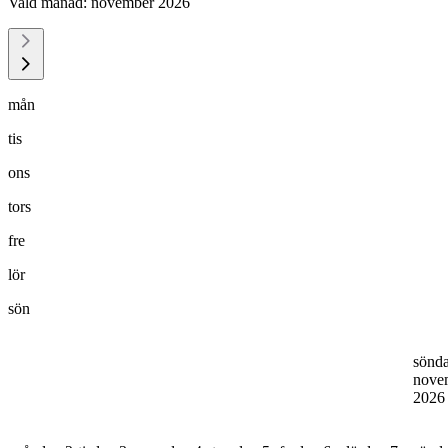
Vald månad:
november 2026
mån
tis
ons
tors
fre
lör
sön
sönd
nove
202