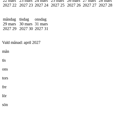
22 mars
23 mars
24 mars
25 mars
26 mars
27 mars
28 mars
2027
22
2027
23
2027
24
2027
25
2027
26
2027
27
2027
28
måndag
tisdag
onsdag
29 mars
30 mars
31 mars
2027
29
2027
30
2027
31
Vald månad:
april 2027
mån
tis
ons
tors
fre
lör
sön