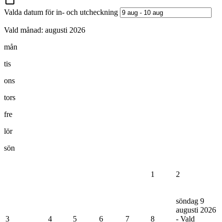
Valda datum för in- och utcheckning
Vald månad:
augusti 2026
mån
tis
ons
tors
fre
lör
sön
1
2
söndag 9
augusti 2026
3
4
5
6
7
8
- Vald