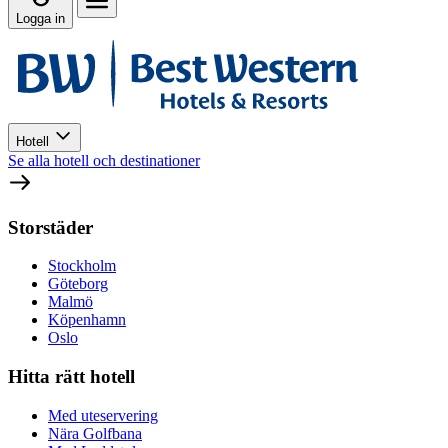
Logga in
Hotell
Se alla hotell och destinationer
Storstäder
Stockholm
Göteborg
Malmö
Köpenhamn
Oslo
Hitta rätt hotell
Med uteservering
Nära Golfbana