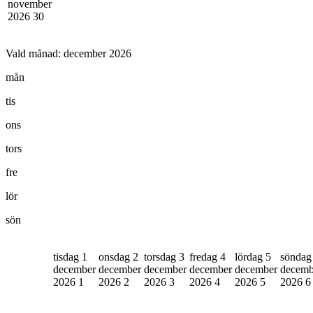
november
2026
30
Vald månad:
december 2026
mån
tis
ons
tors
fre
lör
sön
tisdag 1
onsdag 2
torsdag 3
fredag 4
lördag 5
söndag
december
december
december
december
december
decemb
2026
1
2026
2
2026
3
2026
4
2026
5
2026
6