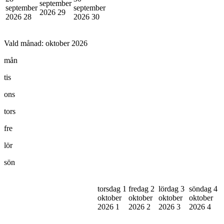
september
september
september
2026
29
2026
28
2026
30
Vald månad:
oktober 2026
mån
tis
ons
tors
fre
lör
sön
torsdag 1
fredag 2
lördag 3
söndag 4
oktober
oktober
oktober
oktober
2026
1
2026
2
2026
3
2026
4