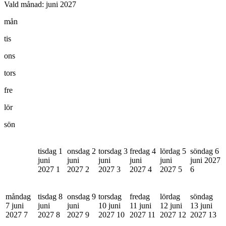
Vald månad:
juni 2027
mån
tis
ons
tors
fre
lör
sön
tisdag 1
onsdag 2
torsdag 3
fredag 4
lördag 5
söndag 6
juni
juni
juni
juni
juni
juni 2027
2027
1
2027
2
2027
3
2027
4
2027
5
6
måndag
tisdag 8
onsdag 9
torsdag
fredag
lördag
söndag
7 juni
juni
juni
10 juni
11 juni
12 juni
13 juni
2027
7
2027
8
2027
9
2027
10
2027
11
2027
12
2027
13