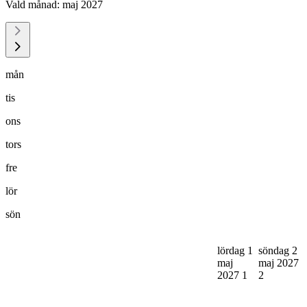
Vald månad:
maj 2027
mån
tis
ons
tors
fre
lör
sön
lördag 1
söndag 2
maj
maj 2027
2027
1
2