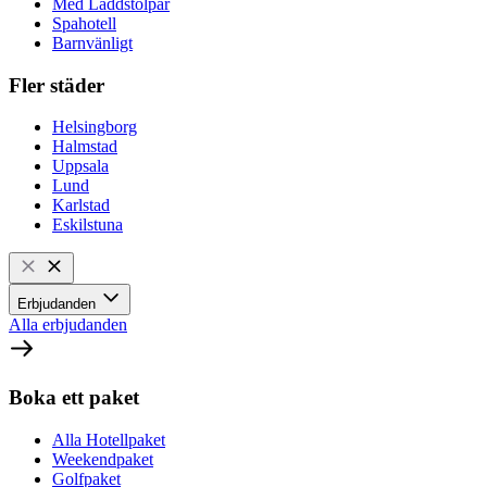
Med Laddstolpar
Spahotell
Barnvänligt
Fler städer
Helsingborg
Halmstad
Uppsala
Lund
Karlstad
Eskilstuna
Erbjudanden
Alla erbjudanden
Boka ett paket
Alla Hotellpaket
Weekendpaket
Golfpaket