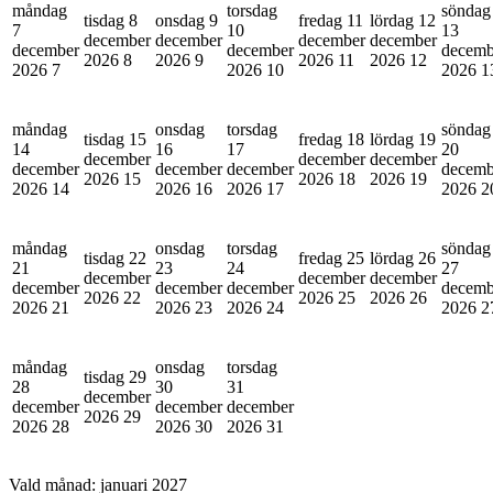
måndag
torsdag
söndag
tisdag 8
onsdag 9
fredag 11
lördag 12
7
10
13
december
december
december
december
december
december
decemb
2026
8
2026
9
2026
11
2026
12
2026
7
2026
10
2026
1
måndag
onsdag
torsdag
söndag
tisdag 15
fredag 18
lördag 19
14
16
17
20
december
december
december
december
december
december
decemb
2026
15
2026
18
2026
19
2026
14
2026
16
2026
17
2026
2
måndag
onsdag
torsdag
söndag
tisdag 22
fredag 25
lördag 26
21
23
24
27
december
december
december
december
december
december
decemb
2026
22
2026
25
2026
26
2026
21
2026
23
2026
24
2026
2
måndag
onsdag
torsdag
tisdag 29
28
30
31
december
december
december
december
2026
29
2026
28
2026
30
2026
31
Vald månad:
januari 2027