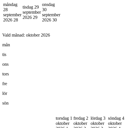
måndag
onsdag
tisdag 29
28
30
september
september
september
2026
29
2026
28
2026
30
Vald månad:
oktober 2026
mån
tis
ons
tors
fre
lör
sön
torsdag 1
fredag 2
lördag 3
söndag 4
oktober
oktober
oktober
oktober