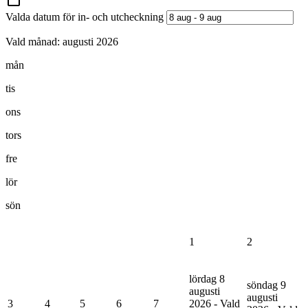
Valda datum för in- och utcheckning
Vald månad:
augusti 2026
mån
tis
ons
tors
fre
lör
sön
1
2
lördag 8
söndag 9
augusti
augusti
3
4
5
6
7
2026 - Vald