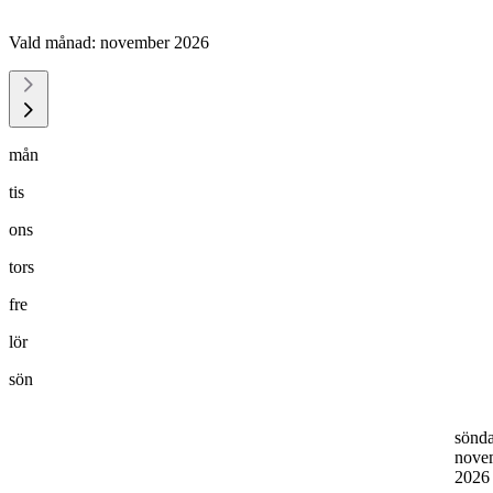
Vald månad:
november 2026
mån
tis
ons
tors
fre
lör
sön
sönd
nove
202