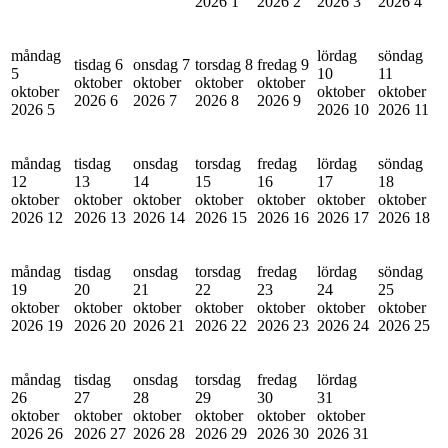
2026
1
2026
2
2026
3
2026
4
måndag
lördag
söndag
tisdag 6
onsdag 7
torsdag 8
fredag 9
5
10
11
oktober
oktober
oktober
oktober
oktober
oktober
oktober
2026
6
2026
7
2026
8
2026
9
2026
5
2026
10
2026
11
måndag
tisdag
onsdag
torsdag
fredag
lördag
söndag
12
13
14
15
16
17
18
oktober
oktober
oktober
oktober
oktober
oktober
oktober
2026
12
2026
13
2026
14
2026
15
2026
16
2026
17
2026
18
måndag
tisdag
onsdag
torsdag
fredag
lördag
söndag
19
20
21
22
23
24
25
oktober
oktober
oktober
oktober
oktober
oktober
oktober
2026
19
2026
20
2026
21
2026
22
2026
23
2026
24
2026
25
måndag
tisdag
onsdag
torsdag
fredag
lördag
26
27
28
29
30
31
oktober
oktober
oktober
oktober
oktober
oktober
2026
26
2026
27
2026
28
2026
29
2026
30
2026
31