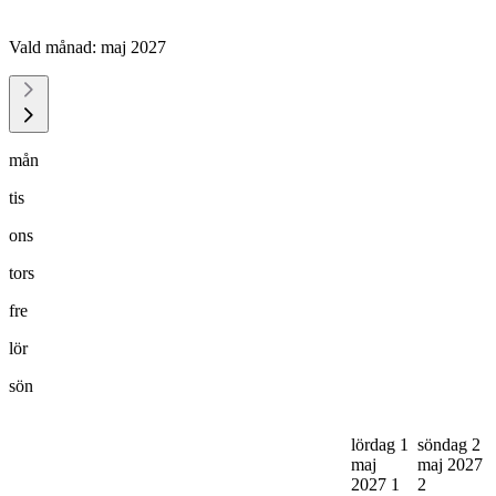
Vald månad:
maj 2027
mån
tis
ons
tors
fre
lör
sön
lördag 1
söndag 2
maj
maj 2027
2027
1
2