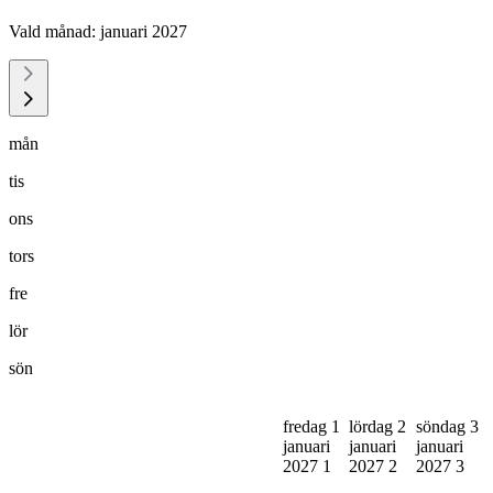
Vald månad:
januari 2027
mån
tis
ons
tors
fre
lör
sön
fredag 1
lördag 2
söndag 3
januari
januari
januari
2027
1
2027
2
2027
3