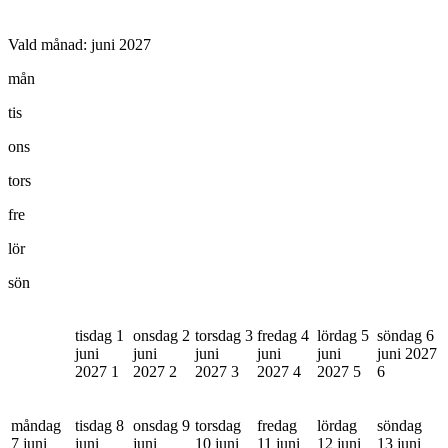
Vald månad:
juni 2027
mån
tis
ons
tors
fre
lör
sön
tisdag 1
onsdag 2
torsdag 3
fredag 4
lördag 5
söndag 6
juni
juni
juni
juni
juni
juni 2027
2027
1
2027
2
2027
3
2027
4
2027
5
6
måndag
tisdag 8
onsdag 9
torsdag
fredag
lördag
söndag
7 juni
juni
juni
10 juni
11 juni
12 juni
13 juni