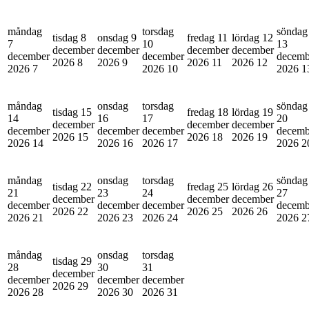
måndag
torsdag
söndag
tisdag 8
onsdag 9
fredag 11
lördag 12
7
10
13
december
december
december
december
december
december
decemb
2026
8
2026
9
2026
11
2026
12
2026
7
2026
10
2026
1
måndag
onsdag
torsdag
söndag
tisdag 15
fredag 18
lördag 19
14
16
17
20
december
december
december
december
december
december
decemb
2026
15
2026
18
2026
19
2026
14
2026
16
2026
17
2026
2
måndag
onsdag
torsdag
söndag
tisdag 22
fredag 25
lördag 26
21
23
24
27
december
december
december
december
december
december
decemb
2026
22
2026
25
2026
26
2026
21
2026
23
2026
24
2026
2
måndag
onsdag
torsdag
tisdag 29
28
30
31
december
december
december
december
2026
29
2026
28
2026
30
2026
31