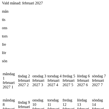
Vald månad:
februari 2027
mån
tis
ons
tors
fre
lör
sön
måndag
tisdag 2
onsdag 3
torsdag 4
fredag 5
lördag 6
söndag 7
1
februari
februari
februari
februari
februari
februari
februari
2027
2
2027
3
2027
4
2027
5
2027
6
2027
7
2027
1
måndag
onsdag
torsdag
fredag
lördag
söndag
tisdag 9
8
10
11
12
13
14
februari
februari
februari
februari
februari
februari
februari