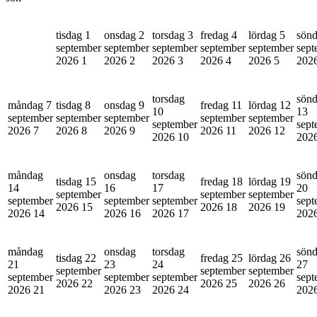
tisdag 1
onsdag 2
torsdag 3
fredag 4
lördag 5
sönd
september
september
september
september
september
sept
2026
1
2026
2
2026
3
2026
4
2026
5
202
torsdag
sön
måndag 7
tisdag 8
onsdag 9
fredag 11
lördag 12
10
13
september
september
september
september
september
september
sept
2026
7
2026
8
2026
9
2026
11
2026
12
2026
10
202
måndag
onsdag
torsdag
sön
tisdag 15
fredag 18
lördag 19
14
16
17
20
september
september
september
september
september
september
sept
2026
15
2026
18
2026
19
2026
14
2026
16
2026
17
202
måndag
onsdag
torsdag
sön
tisdag 22
fredag 25
lördag 26
21
23
24
27
september
september
september
september
september
september
sept
2026
22
2026
25
2026
26
2026
21
2026
23
2026
24
202