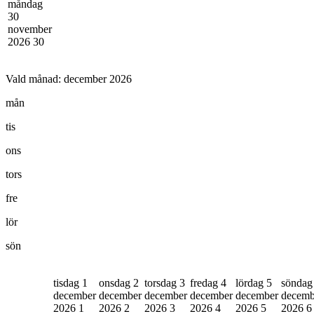
måndag
30
november
2026
30
Vald månad:
december 2026
mån
tis
ons
tors
fre
lör
sön
tisdag 1
onsdag 2
torsdag 3
fredag 4
lördag 5
söndag
december
december
december
december
december
decemb
2026
1
2026
2
2026
3
2026
4
2026
5
2026
6