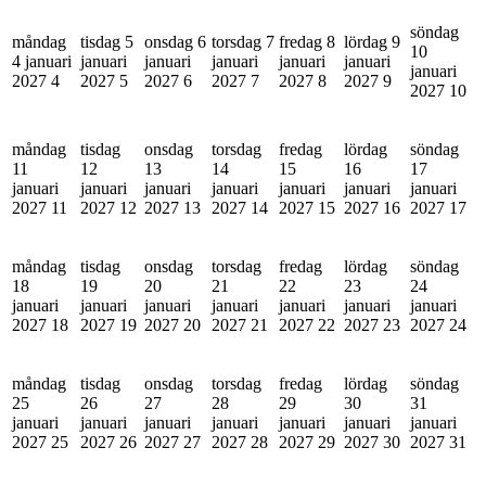
söndag
måndag
tisdag 5
onsdag 6
torsdag 7
fredag 8
lördag 9
10
4 januari
januari
januari
januari
januari
januari
januari
2027
4
2027
5
2027
6
2027
7
2027
8
2027
9
2027
10
måndag
tisdag
onsdag
torsdag
fredag
lördag
söndag
11
12
13
14
15
16
17
januari
januari
januari
januari
januari
januari
januari
2027
11
2027
12
2027
13
2027
14
2027
15
2027
16
2027
17
måndag
tisdag
onsdag
torsdag
fredag
lördag
söndag
18
19
20
21
22
23
24
januari
januari
januari
januari
januari
januari
januari
2027
18
2027
19
2027
20
2027
21
2027
22
2027
23
2027
24
måndag
tisdag
onsdag
torsdag
fredag
lördag
söndag
25
26
27
28
29
30
31
januari
januari
januari
januari
januari
januari
januari
2027
25
2027
26
2027
27
2027
28
2027
29
2027
30
2027
31