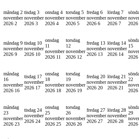
måndag 2
tisdag 3
onsdag 4
torsdag 5
fredag 6
lördag 7
sönd
november
november
november
november
november
november
nove
2026
2
2026
3
2026
4
2026
5
2026
6
2026
7
202
onsdag
torsdag
sönd
måndag 9
tisdag 10
fredag 13
lördag 14
11
12
15
november
november
november
november
november
november
nove
2026
9
2026
10
2026
13
2026
14
2026
11
2026
12
202
måndag
onsdag
torsdag
sönd
tisdag 17
fredag 20
lördag 21
16
18
19
22
november
november
november
november
november
november
nove
2026
17
2026
20
2026
21
2026
16
2026
18
2026
19
202
måndag
onsdag
torsdag
sönd
tisdag 24
fredag 27
lördag 28
23
25
26
29
november
november
november
november
november
november
nove
2026
24
2026
27
2026
28
2026
23
2026
25
2026
26
202