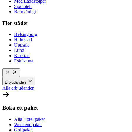
Med Laddstolpar
Spahotell
Barnvänligt
Fler städer
Helsingborg
Halmstad
Uppsala
Lund
Karlstad
Eskilstuna
Erbjudanden
Alla erbjudanden
Boka ett paket
Alla Hotellpaket
Weekendpaket
Golfpaket