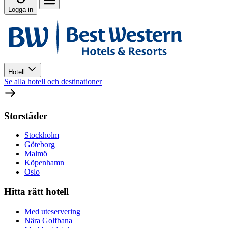
Logga in
Hotell
Se alla hotell och destinationer
Storstäder
Stockholm
Göteborg
Malmö
Köpenhamn
Oslo
Hitta rätt hotell
Med uteservering
Nära Golfbana