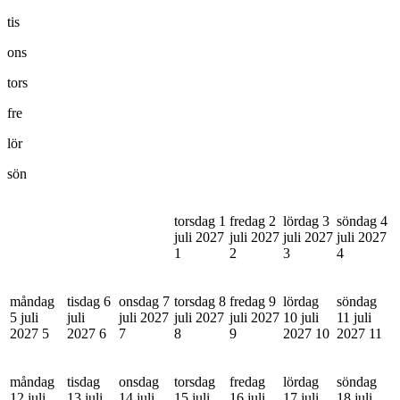
tis
ons
tors
fre
lör
sön
torsdag 1
fredag 2
lördag 3
söndag 4
juli 2027
juli 2027
juli 2027
juli 2027
1
2
3
4
måndag
tisdag 6
onsdag 7
torsdag 8
fredag 9
lördag
söndag
5 juli
juli
juli 2027
juli 2027
juli 2027
10 juli
11 juli
2027
5
2027
6
7
8
9
2027
10
2027
11
måndag
tisdag
onsdag
torsdag
fredag
lördag
söndag
12 juli
13 juli
14 juli
15 juli
16 juli
17 juli
18 juli