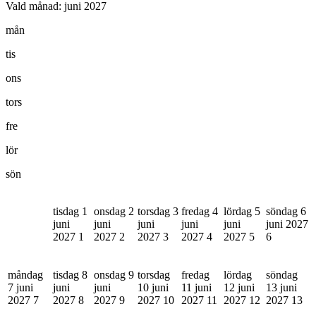
Vald månad:
juni 2027
mån
tis
ons
tors
fre
lör
sön
tisdag 1
onsdag 2
torsdag 3
fredag 4
lördag 5
söndag 6
juni
juni
juni
juni
juni
juni 2027
2027
1
2027
2
2027
3
2027
4
2027
5
6
måndag
tisdag 8
onsdag 9
torsdag
fredag
lördag
söndag
7 juni
juni
juni
10 juni
11 juni
12 juni
13 juni
2027
7
2027
8
2027
9
2027
10
2027
11
2027
12
2027
13