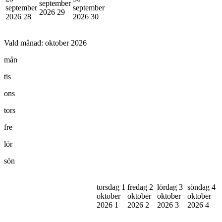
september
september
september
2026
29
2026
28
2026
30
Vald månad:
oktober 2026
mån
tis
ons
tors
fre
lör
sön
torsdag 1
fredag 2
lördag 3
söndag 4
oktober
oktober
oktober
oktober
2026
1
2026
2
2026
3
2026
4