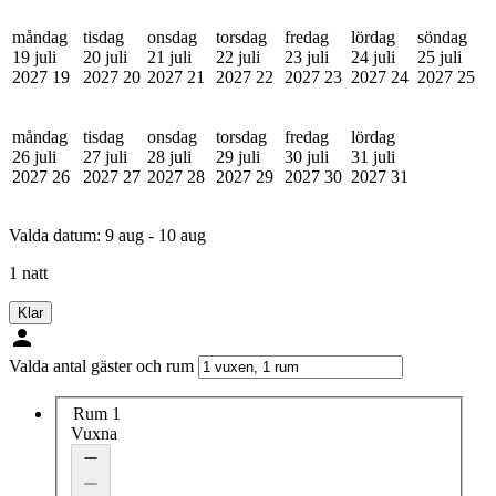
måndag
tisdag
onsdag
torsdag
fredag
lördag
söndag
19 juli
20 juli
21 juli
22 juli
23 juli
24 juli
25 juli
2027
19
2027
20
2027
21
2027
22
2027
23
2027
24
2027
25
måndag
tisdag
onsdag
torsdag
fredag
lördag
26 juli
27 juli
28 juli
29 juli
30 juli
31 juli
2027
26
2027
27
2027
28
2027
29
2027
30
2027
31
Valda datum:
9 aug - 10 aug
1 natt
Klar
Valda antal gäster och rum
Rum 1
Vuxna