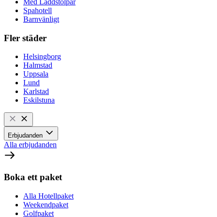
Med Laddstolpar
Spahotell
Barnvänligt
Fler städer
Helsingborg
Halmstad
Uppsala
Lund
Karlstad
Eskilstuna
Erbjudanden
Alla erbjudanden
Boka ett paket
Alla Hotellpaket
Weekendpaket
Golfpaket