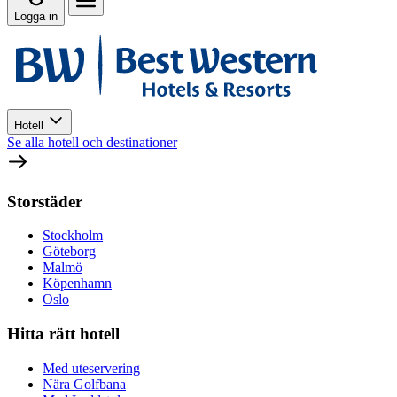
Logga in
Hotell
Se alla hotell och destinationer
Storstäder
Stockholm
Göteborg
Malmö
Köpenhamn
Oslo
Hitta rätt hotell
Med uteservering
Nära Golfbana