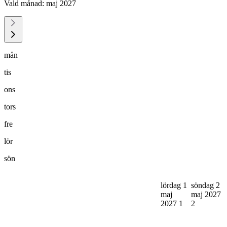
Vald månad:
maj 2027
mån
tis
ons
tors
fre
lör
sön
lördag 1
söndag 2
maj
maj 2027
2027
1
2