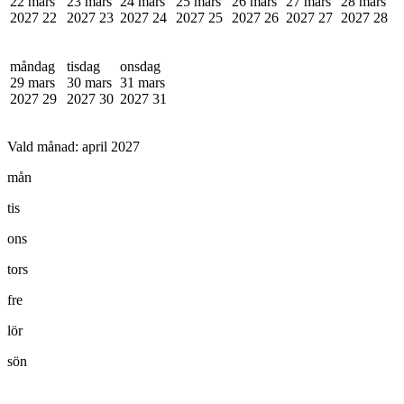
22 mars
23 mars
24 mars
25 mars
26 mars
27 mars
28 mars
2027
22
2027
23
2027
24
2027
25
2027
26
2027
27
2027
28
måndag
tisdag
onsdag
29 mars
30 mars
31 mars
2027
29
2027
30
2027
31
Vald månad:
april 2027
mån
tis
ons
tors
fre
lör
sön