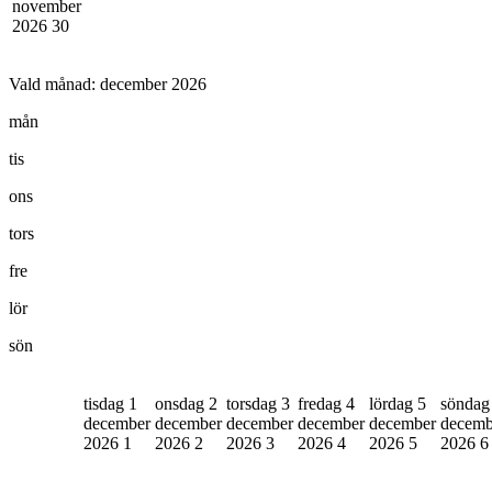
november
2026
30
Vald månad:
december 2026
mån
tis
ons
tors
fre
lör
sön
tisdag 1
onsdag 2
torsdag 3
fredag 4
lördag 5
söndag
december
december
december
december
december
decemb
2026
1
2026
2
2026
3
2026
4
2026
5
2026
6