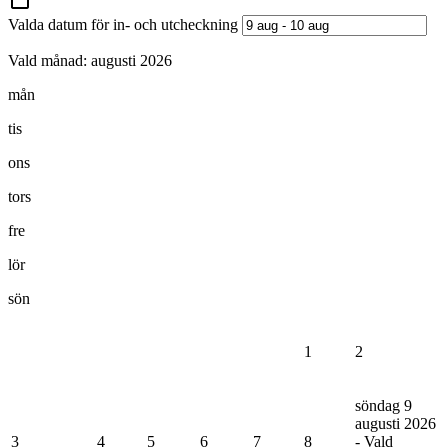
Valda datum för in- och utcheckning
Vald månad:
augusti 2026
mån
tis
ons
tors
fre
lör
sön
1
2
söndag 9
augusti 2026
3
4
5
6
7
8
- Vald