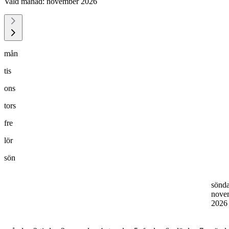
Vald månad:
november 2026
mån
tis
ons
tors
fre
lör
sön
sönd
nove
202