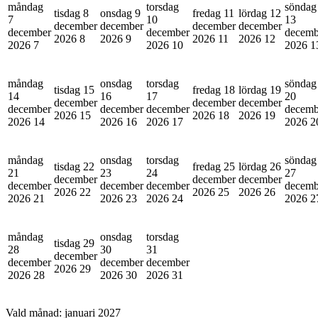
måndag
torsdag
söndag
tisdag 8
onsdag 9
fredag 11
lördag 12
7
10
13
december
december
december
december
december
december
decemb
2026
8
2026
9
2026
11
2026
12
2026
7
2026
10
2026
1
måndag
onsdag
torsdag
söndag
tisdag 15
fredag 18
lördag 19
14
16
17
20
december
december
december
december
december
december
decemb
2026
15
2026
18
2026
19
2026
14
2026
16
2026
17
2026
2
måndag
onsdag
torsdag
söndag
tisdag 22
fredag 25
lördag 26
21
23
24
27
december
december
december
december
december
december
decemb
2026
22
2026
25
2026
26
2026
21
2026
23
2026
24
2026
2
måndag
onsdag
torsdag
tisdag 29
28
30
31
december
december
december
december
2026
29
2026
28
2026
30
2026
31
Vald månad:
januari 2027