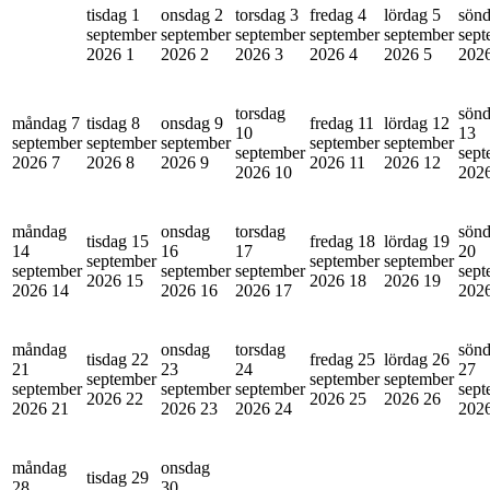
tisdag 1
onsdag 2
torsdag 3
fredag 4
lördag 5
sönd
september
september
september
september
september
sept
2026
1
2026
2
2026
3
2026
4
2026
5
202
torsdag
sön
måndag 7
tisdag 8
onsdag 9
fredag 11
lördag 12
10
13
september
september
september
september
september
september
sept
2026
7
2026
8
2026
9
2026
11
2026
12
2026
10
202
måndag
onsdag
torsdag
sön
tisdag 15
fredag 18
lördag 19
14
16
17
20
september
september
september
september
september
september
sept
2026
15
2026
18
2026
19
2026
14
2026
16
2026
17
202
måndag
onsdag
torsdag
sön
tisdag 22
fredag 25
lördag 26
21
23
24
27
september
september
september
september
september
september
sept
2026
22
2026
25
2026
26
2026
21
2026
23
2026
24
202
måndag
onsdag
tisdag 29
28
30