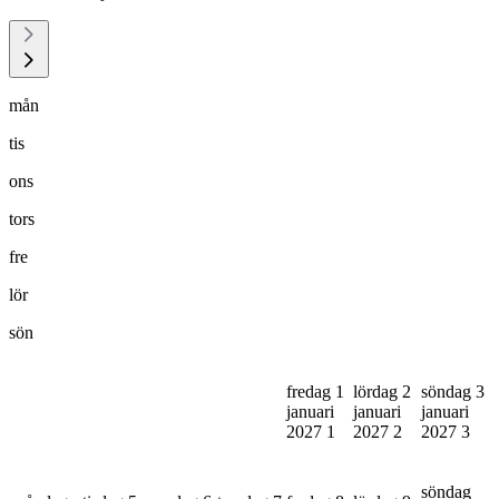
mån
tis
ons
tors
fre
lör
sön
fredag 1
lördag 2
söndag 3
januari
januari
januari
2027
1
2027
2
2027
3
söndag