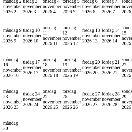
måndag 2
tisdag 3
onsdag 4
torsdag 5
fredag 6
lördag 7
sönd
november
november
november
november
november
november
nove
2026
2
2026
3
2026
4
2026
5
2026
6
2026
7
202
onsdag
torsdag
sönd
måndag 9
tisdag 10
fredag 13
lördag 14
11
12
15
november
november
november
november
november
november
nove
2026
9
2026
10
2026
13
2026
14
2026
11
2026
12
202
måndag
onsdag
torsdag
sönd
tisdag 17
fredag 20
lördag 21
16
18
19
22
november
november
november
november
november
november
nove
2026
17
2026
20
2026
21
2026
16
2026
18
2026
19
202
måndag
onsdag
torsdag
sönd
tisdag 24
fredag 27
lördag 28
23
25
26
29
november
november
november
november
november
november
nove
2026
24
2026
27
2026
28
2026
23
2026
25
2026
26
202
måndag
30