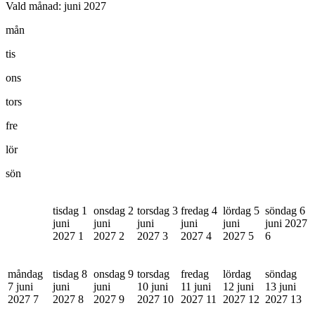
Vald månad:
juni 2027
mån
tis
ons
tors
fre
lör
sön
tisdag 1
onsdag 2
torsdag 3
fredag 4
lördag 5
söndag 6
juni
juni
juni
juni
juni
juni 2027
2027
1
2027
2
2027
3
2027
4
2027
5
6
måndag
tisdag 8
onsdag 9
torsdag
fredag
lördag
söndag
7 juni
juni
juni
10 juni
11 juni
12 juni
13 juni
2027
7
2027
8
2027
9
2027
10
2027
11
2027
12
2027
13