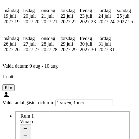
måndag
tisdag
onsdag
torsdag
fredag
lördag
söndag
19 juli
20 juli
21 juli
22 juli
23 juli
24 juli
25 juli
2027
19
2027
20
2027
21
2027
22
2027
23
2027
24
2027
25
måndag
tisdag
onsdag
torsdag
fredag
lördag
26 juli
27 juli
28 juli
29 juli
30 juli
31 juli
2027
26
2027
27
2027
28
2027
29
2027
30
2027
31
Valda datum:
9 aug - 10 aug
1 natt
Klar
Valda antal gäster och rum
Rum 1
Vuxna