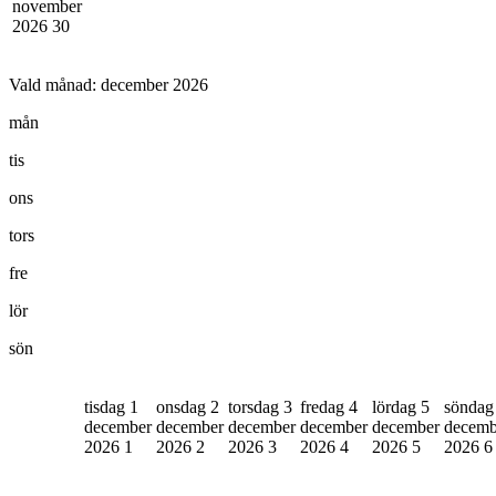
november
2026
30
Vald månad:
december 2026
mån
tis
ons
tors
fre
lör
sön
tisdag 1
onsdag 2
torsdag 3
fredag 4
lördag 5
söndag
december
december
december
december
december
decemb
2026
1
2026
2
2026
3
2026
4
2026
5
2026
6