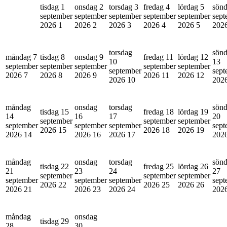
tisdag 1
onsdag 2
torsdag 3
fredag 4
lördag 5
sönd
september
september
september
september
september
sept
2026
1
2026
2
2026
3
2026
4
2026
5
202
torsdag
sön
måndag 7
tisdag 8
onsdag 9
fredag 11
lördag 12
10
13
september
september
september
september
september
september
sept
2026
7
2026
8
2026
9
2026
11
2026
12
2026
10
202
måndag
onsdag
torsdag
sön
tisdag 15
fredag 18
lördag 19
14
16
17
20
september
september
september
september
september
september
sept
2026
15
2026
18
2026
19
2026
14
2026
16
2026
17
202
måndag
onsdag
torsdag
sön
tisdag 22
fredag 25
lördag 26
21
23
24
27
september
september
september
september
september
september
sept
2026
22
2026
25
2026
26
2026
21
2026
23
2026
24
202
måndag
onsdag
tisdag 29
28
30