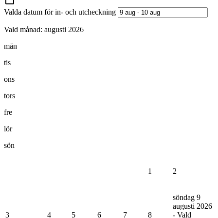
Valda datum för in- och utcheckning
Vald månad:
augusti 2026
mån
tis
ons
tors
fre
lör
sön
1
2
söndag 9
augusti 2026
3
4
5
6
7
8
- Vald