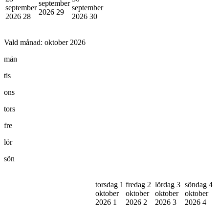
september
september
september
2026
29
2026
28
2026
30
Vald månad:
oktober 2026
mån
tis
ons
tors
fre
lör
sön
torsdag 1
fredag 2
lördag 3
söndag 4
oktober
oktober
oktober
oktober
2026
1
2026
2
2026
3
2026
4