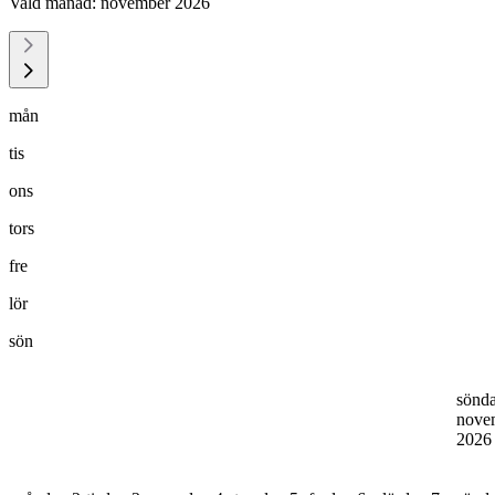
Vald månad:
november 2026
mån
tis
ons
tors
fre
lör
sön
sönd
nove
202