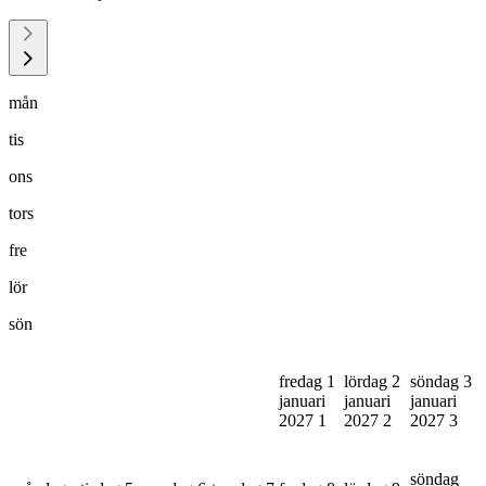
mån
tis
ons
tors
fre
lör
sön
fredag 1
lördag 2
söndag 3
januari
januari
januari
2027
1
2027
2
2027
3
söndag