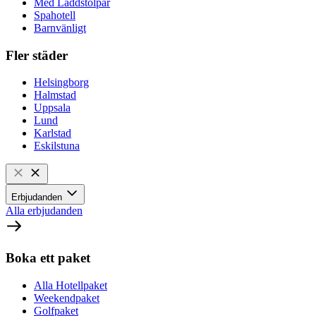
Med Laddstolpar
Spahotell
Barnvänligt
Fler städer
Helsingborg
Halmstad
Uppsala
Lund
Karlstad
Eskilstuna
Erbjudanden
Alla erbjudanden
Boka ett paket
Alla Hotellpaket
Weekendpaket
Golfpaket