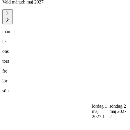
Vald månad:
maj 2027
mån
tis
ons
tors
fre
lör
sön
lördag 1
söndag 2
maj
maj 2027
2027
1
2