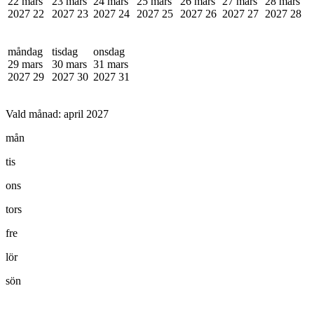
22 mars
23 mars
24 mars
25 mars
26 mars
27 mars
28 mars
2027
22
2027
23
2027
24
2027
25
2027
26
2027
27
2027
28
måndag
tisdag
onsdag
29 mars
30 mars
31 mars
2027
29
2027
30
2027
31
Vald månad:
april 2027
mån
tis
ons
tors
fre
lör
sön