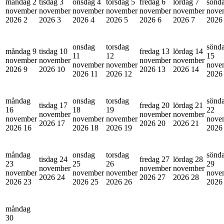
måndag 2
tisdag 3
onsdag 4
torsdag 5
fredag 6
lördag 7
sönd
november
november
november
november
november
november
nove
2026
2
2026
3
2026
4
2026
5
2026
6
2026
7
202
onsdag
torsdag
sönd
måndag 9
tisdag 10
fredag 13
lördag 14
11
12
15
november
november
november
november
november
november
nove
2026
9
2026
10
2026
13
2026
14
2026
11
2026
12
202
måndag
onsdag
torsdag
sönd
tisdag 17
fredag 20
lördag 21
16
18
19
22
november
november
november
november
november
november
nove
2026
17
2026
20
2026
21
2026
16
2026
18
2026
19
202
måndag
onsdag
torsdag
sönd
tisdag 24
fredag 27
lördag 28
23
25
26
29
november
november
november
november
november
november
nove
2026
24
2026
27
2026
28
2026
23
2026
25
2026
26
202
måndag
30