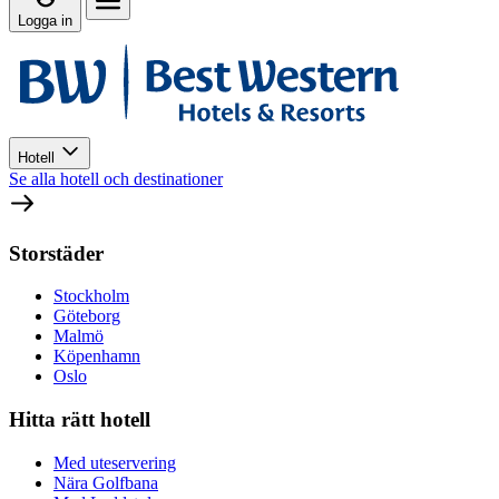
Logga in
Hotell
Se alla hotell och destinationer
Storstäder
Stockholm
Göteborg
Malmö
Köpenhamn
Oslo
Hitta rätt hotell
Med uteservering
Nära Golfbana