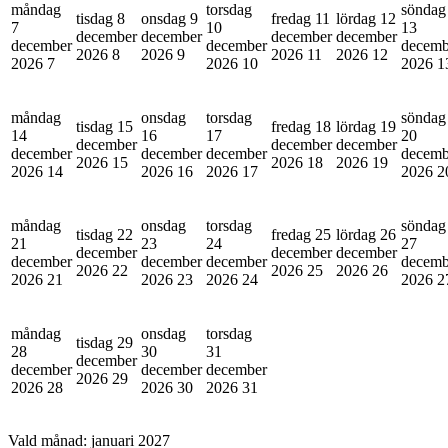
måndag
torsdag
söndag
tisdag 8
onsdag 9
fredag 11
lördag 12
7
10
13
december
december
december
december
december
december
decemb
2026
8
2026
9
2026
11
2026
12
2026
7
2026
10
2026
1
måndag
onsdag
torsdag
söndag
tisdag 15
fredag 18
lördag 19
14
16
17
20
december
december
december
december
december
december
decemb
2026
15
2026
18
2026
19
2026
14
2026
16
2026
17
2026
2
måndag
onsdag
torsdag
söndag
tisdag 22
fredag 25
lördag 26
21
23
24
27
december
december
december
december
december
december
decemb
2026
22
2026
25
2026
26
2026
21
2026
23
2026
24
2026
2
måndag
onsdag
torsdag
tisdag 29
28
30
31
december
december
december
december
2026
29
2026
28
2026
30
2026
31
Vald månad:
januari 2027