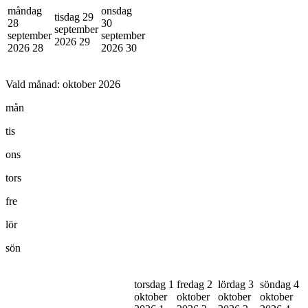
måndag
onsdag
tisdag 29
28
30
september
september
september
2026
29
2026
28
2026
30
Vald månad:
oktober 2026
mån
tis
ons
tors
fre
lör
sön
torsdag 1
fredag 2
lördag 3
söndag 4
oktober
oktober
oktober
oktober