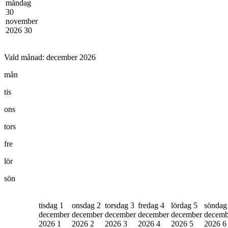
måndag
30
november
2026
30
Vald månad:
december 2026
mån
tis
ons
tors
fre
lör
sön
tisdag 1
onsdag 2
torsdag 3
fredag 4
lördag 5
söndag
december
december
december
december
december
decemb
2026
1
2026
2
2026
3
2026
4
2026
5
2026
6