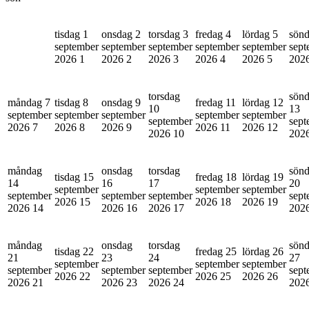
tisdag 1
onsdag 2
torsdag 3
fredag 4
lördag 5
sönd
september
september
september
september
september
sept
2026
1
2026
2
2026
3
2026
4
2026
5
202
torsdag
sön
måndag 7
tisdag 8
onsdag 9
fredag 11
lördag 12
10
13
september
september
september
september
september
september
sept
2026
7
2026
8
2026
9
2026
11
2026
12
2026
10
202
måndag
onsdag
torsdag
sön
tisdag 15
fredag 18
lördag 19
14
16
17
20
september
september
september
september
september
september
sept
2026
15
2026
18
2026
19
2026
14
2026
16
2026
17
202
måndag
onsdag
torsdag
sön
tisdag 22
fredag 25
lördag 26
21
23
24
27
september
september
september
september
september
september
sept
2026
22
2026
25
2026
26
2026
21
2026
23
2026
24
202