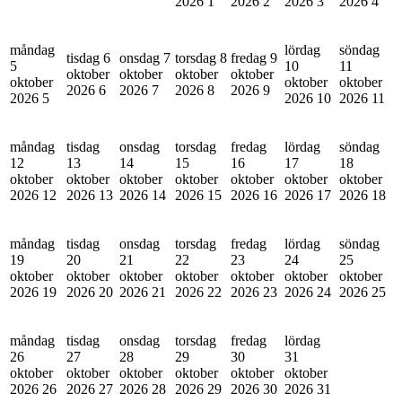
2026
1
2026
2
2026
3
2026
4
måndag
lördag
söndag
tisdag 6
onsdag 7
torsdag 8
fredag 9
5
10
11
oktober
oktober
oktober
oktober
oktober
oktober
oktober
2026
6
2026
7
2026
8
2026
9
2026
5
2026
10
2026
11
måndag
tisdag
onsdag
torsdag
fredag
lördag
söndag
12
13
14
15
16
17
18
oktober
oktober
oktober
oktober
oktober
oktober
oktober
2026
12
2026
13
2026
14
2026
15
2026
16
2026
17
2026
18
måndag
tisdag
onsdag
torsdag
fredag
lördag
söndag
19
20
21
22
23
24
25
oktober
oktober
oktober
oktober
oktober
oktober
oktober
2026
19
2026
20
2026
21
2026
22
2026
23
2026
24
2026
25
måndag
tisdag
onsdag
torsdag
fredag
lördag
26
27
28
29
30
31
oktober
oktober
oktober
oktober
oktober
oktober
2026
26
2026
27
2026
28
2026
29
2026
30
2026
31