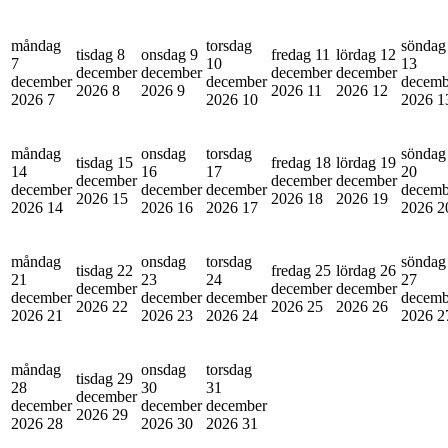
måndag
torsdag
söndag
tisdag 8
onsdag 9
fredag 11
lördag 12
7
10
13
december
december
december
december
december
december
decemb
2026
8
2026
9
2026
11
2026
12
2026
7
2026
10
2026
1
måndag
onsdag
torsdag
söndag
tisdag 15
fredag 18
lördag 19
14
16
17
20
december
december
december
december
december
december
decemb
2026
15
2026
18
2026
19
2026
14
2026
16
2026
17
2026
2
måndag
onsdag
torsdag
söndag
tisdag 22
fredag 25
lördag 26
21
23
24
27
december
december
december
december
december
december
decemb
2026
22
2026
25
2026
26
2026
21
2026
23
2026
24
2026
2
måndag
onsdag
torsdag
tisdag 29
28
30
31
december
december
december
december
2026
29
2026
28
2026
30
2026
31