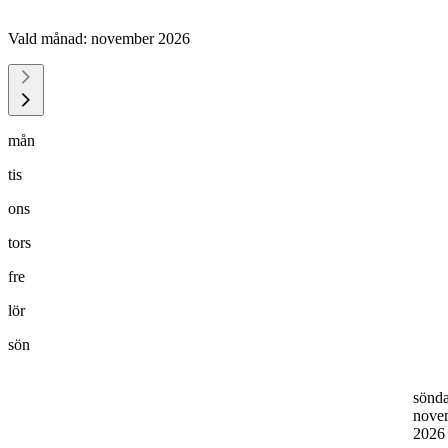
Vald månad:
november 2026
mån
tis
ons
tors
fre
lör
sön
sönd
nove
202