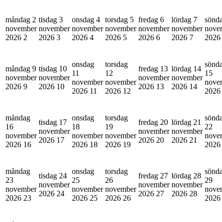
måndag 2
tisdag 3
onsdag 4
torsdag 5
fredag 6
lördag 7
sönd
november
november
november
november
november
november
nove
2026
2
2026
3
2026
4
2026
5
2026
6
2026
7
202
onsdag
torsdag
sönd
måndag 9
tisdag 10
fredag 13
lördag 14
11
12
15
november
november
november
november
november
november
nove
2026
9
2026
10
2026
13
2026
14
2026
11
2026
12
202
måndag
onsdag
torsdag
sönd
tisdag 17
fredag 20
lördag 21
16
18
19
22
november
november
november
november
november
november
nove
2026
17
2026
20
2026
21
2026
16
2026
18
2026
19
202
måndag
onsdag
torsdag
sönd
tisdag 24
fredag 27
lördag 28
23
25
26
29
november
november
november
november
november
november
nove
2026
24
2026
27
2026
28
2026
23
2026
25
2026
26
202