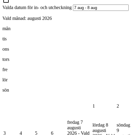
Valda datum för in- och utcheckning
Vald månad:
augusti 2026
mån
tis
ons
tors
fre
lör
sön
1
2
fredag 7
lördag 8
söndag
augusti
augusti
9
3
4
5
6
2026 - Vald