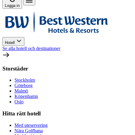
Logga in
Hotell
Se alla hotell och destinationer
Storstäder
Stockholm
Göteborg
Malmö
Köpenhamn
Oslo
Hitta rätt hotell
Med uteservering
Nära Golfbana