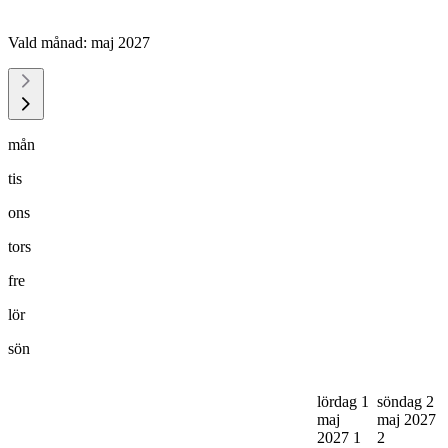
Vald månad:
maj 2027
mån
tis
ons
tors
fre
lör
sön
lördag 1
söndag 2
maj
maj 2027
2027
1
2