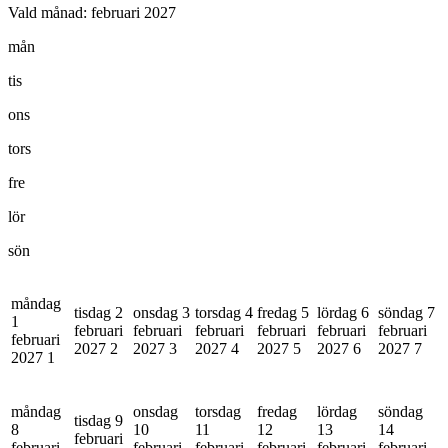
Vald månad:
februari 2027
mån
tis
ons
tors
fre
lör
sön
måndag
tisdag 2
onsdag 3
torsdag 4
fredag 5
lördag 6
söndag 7
1
februari
februari
februari
februari
februari
februari
februari
2027
2
2027
3
2027
4
2027
5
2027
6
2027
7
2027
1
måndag
onsdag
torsdag
fredag
lördag
söndag
tisdag 9
8
10
11
12
13
14
februari
februari
februari
februari
februari
februari
februari