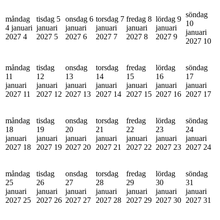
söndag
måndag
tisdag 5
onsdag 6
torsdag 7
fredag 8
lördag 9
10
4 januari
januari
januari
januari
januari
januari
januari
2027
4
2027
5
2027
6
2027
7
2027
8
2027
9
2027
10
måndag
tisdag
onsdag
torsdag
fredag
lördag
söndag
11
12
13
14
15
16
17
januari
januari
januari
januari
januari
januari
januari
2027
11
2027
12
2027
13
2027
14
2027
15
2027
16
2027
17
måndag
tisdag
onsdag
torsdag
fredag
lördag
söndag
18
19
20
21
22
23
24
januari
januari
januari
januari
januari
januari
januari
2027
18
2027
19
2027
20
2027
21
2027
22
2027
23
2027
24
måndag
tisdag
onsdag
torsdag
fredag
lördag
söndag
25
26
27
28
29
30
31
januari
januari
januari
januari
januari
januari
januari
2027
25
2027
26
2027
27
2027
28
2027
29
2027
30
2027
31