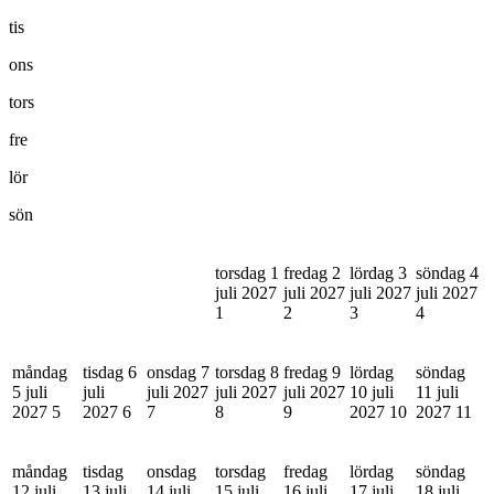
tis
ons
tors
fre
lör
sön
torsdag 1
fredag 2
lördag 3
söndag 4
juli 2027
juli 2027
juli 2027
juli 2027
1
2
3
4
måndag
tisdag 6
onsdag 7
torsdag 8
fredag 9
lördag
söndag
5 juli
juli
juli 2027
juli 2027
juli 2027
10 juli
11 juli
2027
5
2027
6
7
8
9
2027
10
2027
11
måndag
tisdag
onsdag
torsdag
fredag
lördag
söndag
12 juli
13 juli
14 juli
15 juli
16 juli
17 juli
18 juli