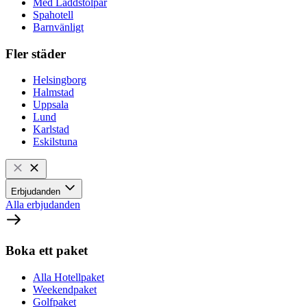
Med Laddstolpar
Spahotell
Barnvänligt
Fler städer
Helsingborg
Halmstad
Uppsala
Lund
Karlstad
Eskilstuna
Erbjudanden
Alla erbjudanden
Boka ett paket
Alla Hotellpaket
Weekendpaket
Golfpaket