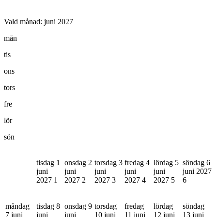
Vald månad:
juni 2027
mån
tis
ons
tors
fre
lör
sön
tisdag 1
onsdag 2
torsdag 3
fredag 4
lördag 5
söndag 6
juni
juni
juni
juni
juni
juni 2027
2027
1
2027
2
2027
3
2027
4
2027
5
6
måndag
tisdag 8
onsdag 9
torsdag
fredag
lördag
söndag
7 juni
juni
juni
10 juni
11 juni
12 juni
13 juni