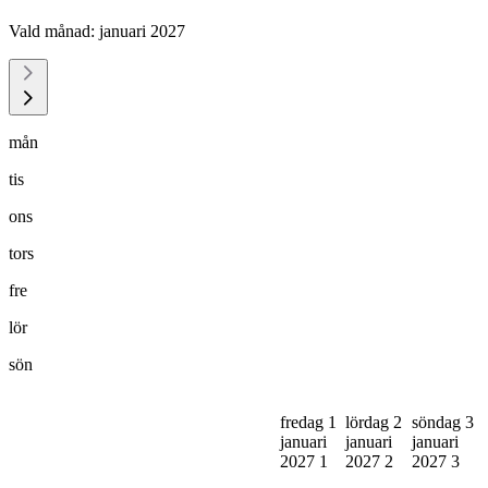
Vald månad:
januari 2027
mån
tis
ons
tors
fre
lör
sön
fredag 1
lördag 2
söndag 3
januari
januari
januari
2027
1
2027
2
2027
3