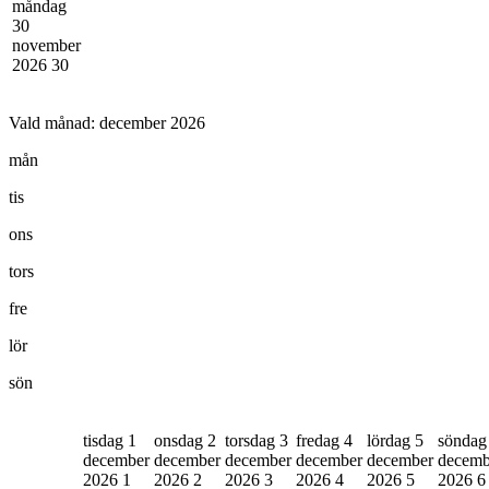
måndag
30
november
2026
30
Vald månad:
december 2026
mån
tis
ons
tors
fre
lör
sön
tisdag 1
onsdag 2
torsdag 3
fredag 4
lördag 5
söndag
december
december
december
december
december
decemb
2026
1
2026
2
2026
3
2026
4
2026
5
2026
6