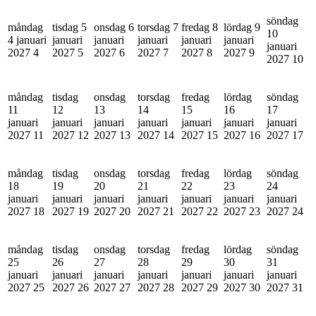
söndag
måndag
tisdag 5
onsdag 6
torsdag 7
fredag 8
lördag 9
10
4 januari
januari
januari
januari
januari
januari
januari
2027
4
2027
5
2027
6
2027
7
2027
8
2027
9
2027
10
måndag
tisdag
onsdag
torsdag
fredag
lördag
söndag
11
12
13
14
15
16
17
januari
januari
januari
januari
januari
januari
januari
2027
11
2027
12
2027
13
2027
14
2027
15
2027
16
2027
17
måndag
tisdag
onsdag
torsdag
fredag
lördag
söndag
18
19
20
21
22
23
24
januari
januari
januari
januari
januari
januari
januari
2027
18
2027
19
2027
20
2027
21
2027
22
2027
23
2027
24
måndag
tisdag
onsdag
torsdag
fredag
lördag
söndag
25
26
27
28
29
30
31
januari
januari
januari
januari
januari
januari
januari
2027
25
2027
26
2027
27
2027
28
2027
29
2027
30
2027
31