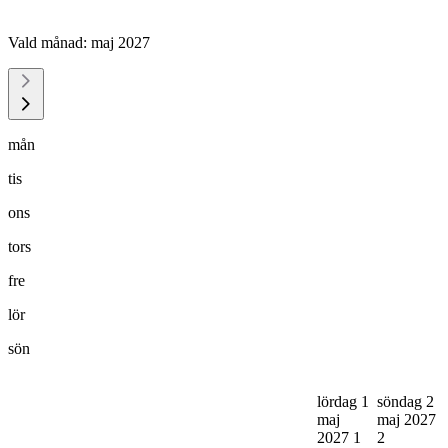
Vald månad:
maj 2027
mån
tis
ons
tors
fre
lör
sön
lördag 1
söndag 2
maj
maj 2027
2027
1
2