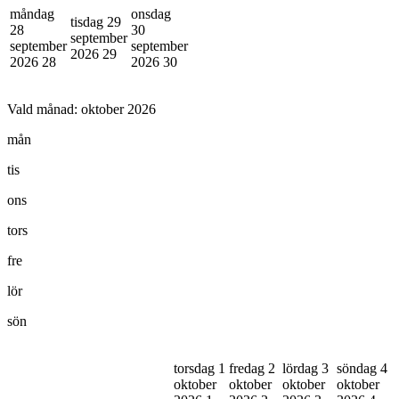
måndag
onsdag
tisdag 29
28
30
september
september
september
2026
29
2026
28
2026
30
Vald månad:
oktober 2026
mån
tis
ons
tors
fre
lör
sön
torsdag 1
fredag 2
lördag 3
söndag 4
oktober
oktober
oktober
oktober