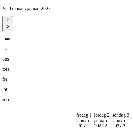
Vald månad:
januari 2027
mån
tis
ons
tors
fre
lör
sön
fredag 1
lördag 2
söndag 3
januari
januari
januari
2027
1
2027
2
2027
3