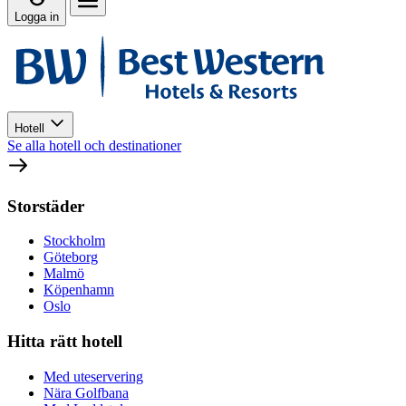
Logga in
Hotell
Se alla hotell och destinationer
Storstäder
Stockholm
Göteborg
Malmö
Köpenhamn
Oslo
Hitta rätt hotell
Med uteservering
Nära Golfbana