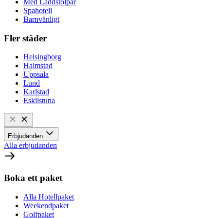
Med Laddstolpar
Spahotell
Barnvänligt
Fler städer
Helsingborg
Halmstad
Uppsala
Lund
Karlstad
Eskilstuna
Erbjudanden
Alla erbjudanden
Boka ett paket
Alla Hotellpaket
Weekendpaket
Golfpaket