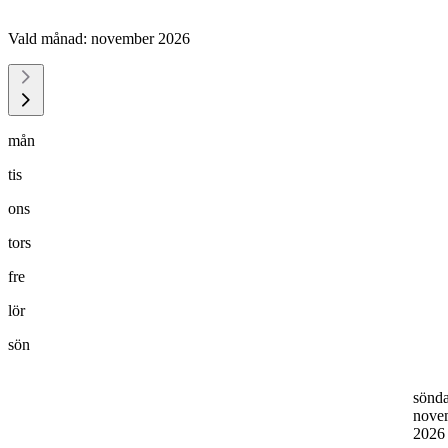
Vald månad:
november 2026
mån
tis
ons
tors
fre
lör
sön
sönd
nove
202