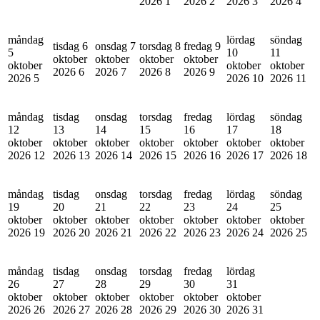
2026
1
2026
2
2026
3
2026
4
måndag
lördag
söndag
tisdag 6
onsdag 7
torsdag 8
fredag 9
5
10
11
oktober
oktober
oktober
oktober
oktober
oktober
oktober
2026
6
2026
7
2026
8
2026
9
2026
5
2026
10
2026
11
måndag
tisdag
onsdag
torsdag
fredag
lördag
söndag
12
13
14
15
16
17
18
oktober
oktober
oktober
oktober
oktober
oktober
oktober
2026
12
2026
13
2026
14
2026
15
2026
16
2026
17
2026
18
måndag
tisdag
onsdag
torsdag
fredag
lördag
söndag
19
20
21
22
23
24
25
oktober
oktober
oktober
oktober
oktober
oktober
oktober
2026
19
2026
20
2026
21
2026
22
2026
23
2026
24
2026
25
måndag
tisdag
onsdag
torsdag
fredag
lördag
26
27
28
29
30
31
oktober
oktober
oktober
oktober
oktober
oktober
2026
26
2026
27
2026
28
2026
29
2026
30
2026
31