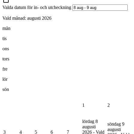
Valda datum för in- och utcheckning
Vald månad:
augusti 2026
mån
tis
ons
tors
fre
lör
sön
1
2
lördag 8
söndag 9
augusti
augusti
3
4
5
6
7
2026 - Vald