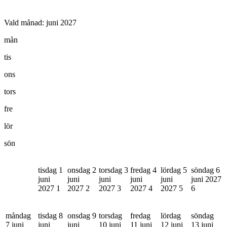
Vald månad:
juni 2027
mån
tis
ons
tors
fre
lör
sön
tisdag 1
onsdag 2
torsdag 3
fredag 4
lördag 5
söndag 6
juni
juni
juni
juni
juni
juni 2027
2027
1
2027
2
2027
3
2027
4
2027
5
6
måndag
tisdag 8
onsdag 9
torsdag
fredag
lördag
söndag
7 juni
juni
juni
10 juni
11 juni
12 juni
13 juni