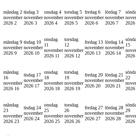
måndag 2
tisdag 3
onsdag 4
torsdag 5
fredag 6
lördag 7
sönd
november
november
november
november
november
november
nove
2026
2
2026
3
2026
4
2026
5
2026
6
2026
7
202
onsdag
torsdag
sönd
måndag 9
tisdag 10
fredag 13
lördag 14
11
12
15
november
november
november
november
november
november
nove
2026
9
2026
10
2026
13
2026
14
2026
11
2026
12
202
måndag
onsdag
torsdag
sönd
tisdag 17
fredag 20
lördag 21
16
18
19
22
november
november
november
november
november
november
nove
2026
17
2026
20
2026
21
2026
16
2026
18
2026
19
202
måndag
onsdag
torsdag
sönd
tisdag 24
fredag 27
lördag 28
23
25
26
29
november
november
november
november
november
november
nove
2026
24
2026
27
2026
28
2026
23
2026
25
2026
26
202