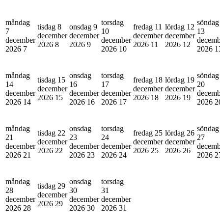
måndag
torsdag
söndag
tisdag 8
onsdag 9
fredag 11
lördag 12
7
10
13
december
december
december
december
december
december
decemb
2026
8
2026
9
2026
11
2026
12
2026
7
2026
10
2026
1
måndag
onsdag
torsdag
söndag
tisdag 15
fredag 18
lördag 19
14
16
17
20
december
december
december
december
december
december
decemb
2026
15
2026
18
2026
19
2026
14
2026
16
2026
17
2026
2
måndag
onsdag
torsdag
söndag
tisdag 22
fredag 25
lördag 26
21
23
24
27
december
december
december
december
december
december
decemb
2026
22
2026
25
2026
26
2026
21
2026
23
2026
24
2026
2
måndag
onsdag
torsdag
tisdag 29
28
30
31
december
december
december
december
2026
29
2026
28
2026
30
2026
31