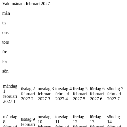
Vald månad:
februari 2027
mån
tis
ons
tors
fre
lör
sön
måndag
tisdag 2
onsdag 3
torsdag 4
fredag 5
lördag 6
söndag 7
1
februari
februari
februari
februari
februari
februari
februari
2027
2
2027
3
2027
4
2027
5
2027
6
2027
7
2027
1
måndag
onsdag
torsdag
fredag
lördag
söndag
tisdag 9
8
10
11
12
13
14
februari
februari
februari
februari
februari
februari
februari