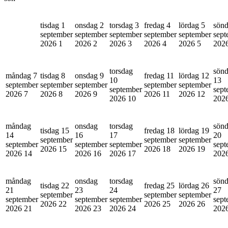
tisdag 1
onsdag 2
torsdag 3
fredag 4
lördag 5
sönd
september
september
september
september
september
sept
2026
1
2026
2
2026
3
2026
4
2026
5
202
torsdag
sön
måndag 7
tisdag 8
onsdag 9
fredag 11
lördag 12
10
13
september
september
september
september
september
september
sept
2026
7
2026
8
2026
9
2026
11
2026
12
2026
10
202
måndag
onsdag
torsdag
sön
tisdag 15
fredag 18
lördag 19
14
16
17
20
september
september
september
september
september
september
sept
2026
15
2026
18
2026
19
2026
14
2026
16
2026
17
202
måndag
onsdag
torsdag
sön
tisdag 22
fredag 25
lördag 26
21
23
24
27
september
september
september
september
september
september
sept
2026
22
2026
25
2026
26
2026
21
2026
23
2026
24
202