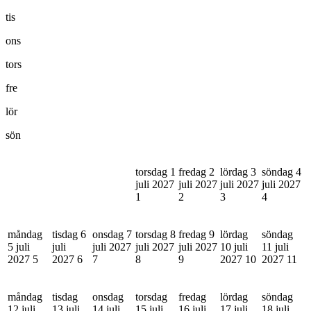
tis
ons
tors
fre
lör
sön
torsdag 1
fredag 2
lördag 3
söndag 4
juli 2027
juli 2027
juli 2027
juli 2027
1
2
3
4
måndag
tisdag 6
onsdag 7
torsdag 8
fredag 9
lördag
söndag
5 juli
juli
juli 2027
juli 2027
juli 2027
10 juli
11 juli
2027
5
2027
6
7
8
9
2027
10
2027
11
måndag
tisdag
onsdag
torsdag
fredag
lördag
söndag
12 juli
13 juli
14 juli
15 juli
16 juli
17 juli
18 juli