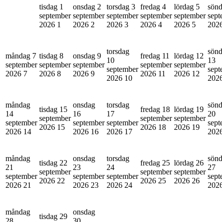
tisdag 1
onsdag 2
torsdag 3
fredag 4
lördag 5
sönd
september
september
september
september
september
sept
2026
1
2026
2
2026
3
2026
4
2026
5
202
torsdag
sön
måndag 7
tisdag 8
onsdag 9
fredag 11
lördag 12
10
13
september
september
september
september
september
september
sept
2026
7
2026
8
2026
9
2026
11
2026
12
2026
10
202
måndag
onsdag
torsdag
sön
tisdag 15
fredag 18
lördag 19
14
16
17
20
september
september
september
september
september
september
sept
2026
15
2026
18
2026
19
2026
14
2026
16
2026
17
202
måndag
onsdag
torsdag
sön
tisdag 22
fredag 25
lördag 26
21
23
24
27
september
september
september
september
september
september
sept
2026
22
2026
25
2026
26
2026
21
2026
23
2026
24
202
måndag
onsdag
tisdag 29
28
30