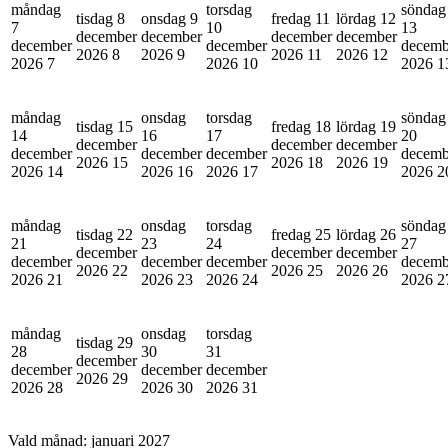
måndag
torsdag
söndag
tisdag 8
onsdag 9
fredag 11
lördag 12
7
10
13
december
december
december
december
december
december
decemb
2026
8
2026
9
2026
11
2026
12
2026
7
2026
10
2026
1
måndag
onsdag
torsdag
söndag
tisdag 15
fredag 18
lördag 19
14
16
17
20
december
december
december
december
december
december
decemb
2026
15
2026
18
2026
19
2026
14
2026
16
2026
17
2026
2
måndag
onsdag
torsdag
söndag
tisdag 22
fredag 25
lördag 26
21
23
24
27
december
december
december
december
december
december
decemb
2026
22
2026
25
2026
26
2026
21
2026
23
2026
24
2026
2
måndag
onsdag
torsdag
tisdag 29
28
30
31
december
december
december
december
2026
29
2026
28
2026
30
2026
31
Vald månad:
januari 2027