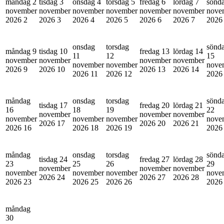
måndag 2
tisdag 3
onsdag 4
torsdag 5
fredag 6
lördag 7
sönd
november
november
november
november
november
november
nove
2026
2
2026
3
2026
4
2026
5
2026
6
2026
7
202
onsdag
torsdag
sönd
måndag 9
tisdag 10
fredag 13
lördag 14
11
12
15
november
november
november
november
november
november
nove
2026
9
2026
10
2026
13
2026
14
2026
11
2026
12
202
måndag
onsdag
torsdag
sönd
tisdag 17
fredag 20
lördag 21
16
18
19
22
november
november
november
november
november
november
nove
2026
17
2026
20
2026
21
2026
16
2026
18
2026
19
202
måndag
onsdag
torsdag
sönd
tisdag 24
fredag 27
lördag 28
23
25
26
29
november
november
november
november
november
november
nove
2026
24
2026
27
2026
28
2026
23
2026
25
2026
26
202
måndag
30