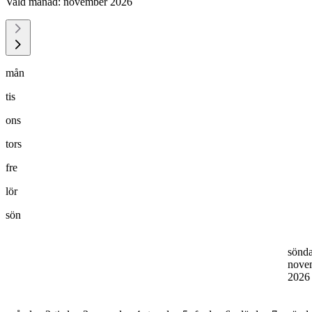
Vald månad:
november 2026
mån
tis
ons
tors
fre
lör
sön
sönd
nove
202