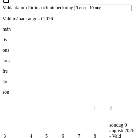
Valda datum för in- och utcheckning
Vald månad:
augusti 2026
mån
tis
ons
tors
fre
lör
sön
1
2
söndag 9
augusti 2026
3
4
5
6
7
8
- Vald