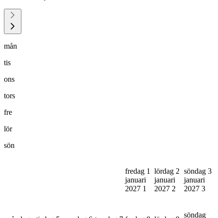
mån
tis
ons
tors
fre
lör
sön
fredag 1
lördag 2
söndag 3
januari
januari
januari
2027
1
2027
2
2027
3
söndag