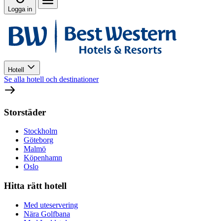
Logga in
Hotell
Se alla hotell och destinationer
Storstäder
Stockholm
Göteborg
Malmö
Köpenhamn
Oslo
Hitta rätt hotell
Med uteservering
Nära Golfbana