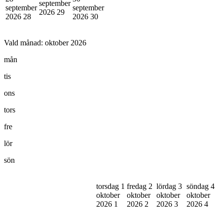
september
september
september
2026
29
2026
28
2026
30
Vald månad:
oktober 2026
mån
tis
ons
tors
fre
lör
sön
torsdag 1
fredag 2
lördag 3
söndag 4
oktober
oktober
oktober
oktober
2026
1
2026
2
2026
3
2026
4