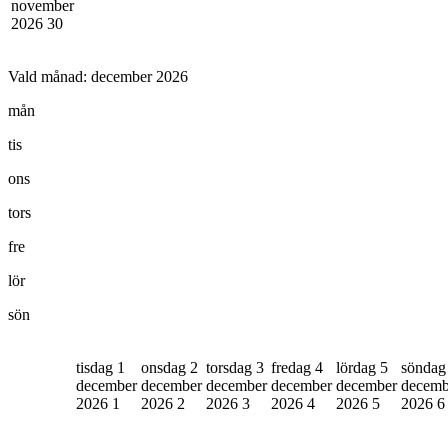
november
2026
30
Vald månad:
december 2026
mån
tis
ons
tors
fre
lör
sön
tisdag 1
onsdag 2
torsdag 3
fredag 4
lördag 5
söndag
december
december
december
december
december
decemb
2026
1
2026
2
2026
3
2026
4
2026
5
2026
6