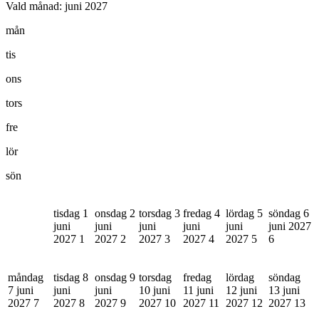
Vald månad:
juni 2027
mån
tis
ons
tors
fre
lör
sön
tisdag 1
onsdag 2
torsdag 3
fredag 4
lördag 5
söndag 6
juni
juni
juni
juni
juni
juni 2027
2027
1
2027
2
2027
3
2027
4
2027
5
6
måndag
tisdag 8
onsdag 9
torsdag
fredag
lördag
söndag
7 juni
juni
juni
10 juni
11 juni
12 juni
13 juni
2027
7
2027
8
2027
9
2027
10
2027
11
2027
12
2027
13