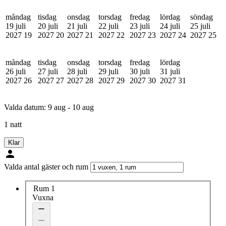
måndag
tisdag
onsdag
torsdag
fredag
lördag
söndag
19 juli
20 juli
21 juli
22 juli
23 juli
24 juli
25 juli
2027
19
2027
20
2027
21
2027
22
2027
23
2027
24
2027
25
måndag
tisdag
onsdag
torsdag
fredag
lördag
26 juli
27 juli
28 juli
29 juli
30 juli
31 juli
2027
26
2027
27
2027
28
2027
29
2027
30
2027
31
Valda datum:
9 aug - 10 aug
1 natt
Klar
Valda antal gäster och rum
Rum 1
Vuxna