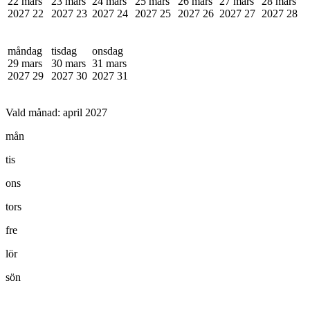
22 mars
23 mars
24 mars
25 mars
26 mars
27 mars
28 mars
2027
22
2027
23
2027
24
2027
25
2027
26
2027
27
2027
28
måndag
tisdag
onsdag
29 mars
30 mars
31 mars
2027
29
2027
30
2027
31
Vald månad:
april 2027
mån
tis
ons
tors
fre
lör
sön