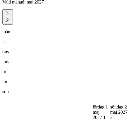
Vald månad:
maj 2027
mån
tis
ons
tors
fre
lör
sön
lördag 1
söndag 2
maj
maj 2027
2027
1
2