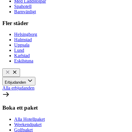
Med Laddstolpar
Spahotell
Barnvänligt
Fler städer
Helsingborg
Halmstad
Uppsala
Lund
Karlstad
Eskilstuna
Erbjudanden
Alla erbjudanden
Boka ett paket
Alla Hotellpaket
Weekendpaket
Golfpaket