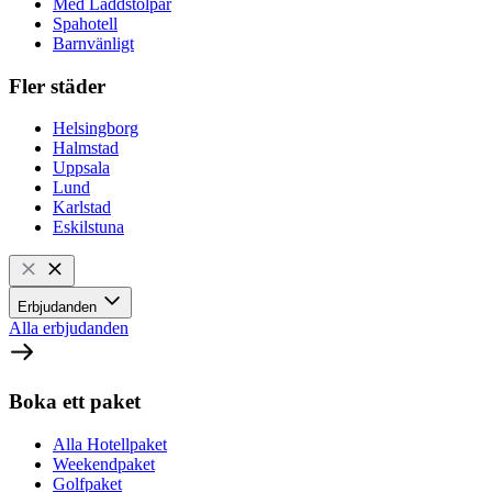
Med Laddstolpar
Spahotell
Barnvänligt
Fler städer
Helsingborg
Halmstad
Uppsala
Lund
Karlstad
Eskilstuna
Erbjudanden
Alla erbjudanden
Boka ett paket
Alla Hotellpaket
Weekendpaket
Golfpaket