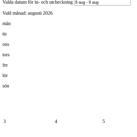
Valda datum för in- och utcheckning
Vald månad:
augusti 2026
mån
tis
ons
tors
fre
lör
sön
3
4
5