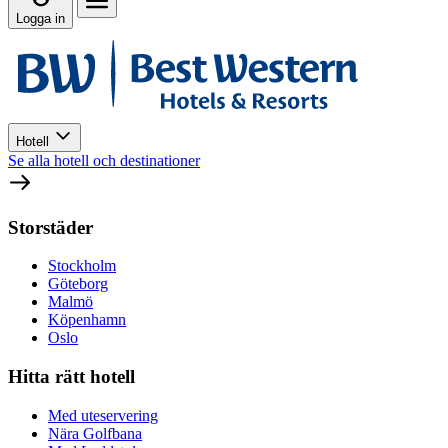
Logga in
Hotell
Se alla hotell och destinationer
Storstäder
Stockholm
Göteborg
Malmö
Köpenhamn
Oslo
Hitta rätt hotell
Med uteservering
Nära Golfbana