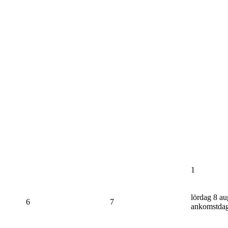
1
lördag 8 au
6
7
ankomstda